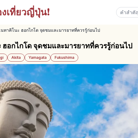
เที่ยวญี่ปุ่น!
นทาคิโนะ ฮอกไกโด จุดชมและมารยาทที่ควรรู้ก่อนไป
ฮอกไกโด จุดชมและมารยาทที่ควรรู้ก่อนไป
gi
Akita
Yamagata
Fukushima