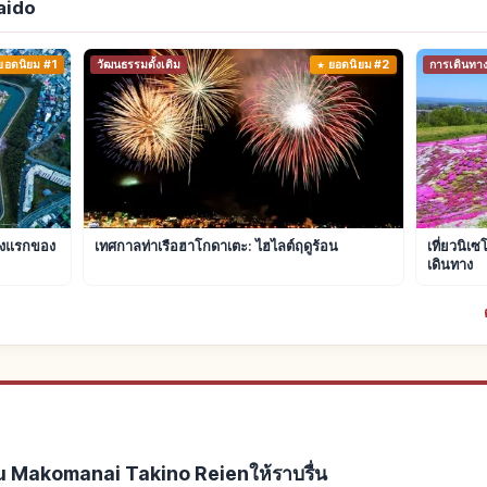
aido
ยอดนิยม #1
วัฒนธรรมดั้งเดิม
ยอดนิยม #2
การเดินทา
ห่งแรกของ
เทศกาลท่าเรือฮาโกดาเตะ: ไฮไลต์ฤดูร้อน
เที่ยวนิเซ
เดินทาง
u Makomanai Takino Reienให้ราบรื่น