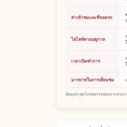
ค่าเข้าชมและที่จอดรถ
ไฮไลท์ตามฤดูกาล
เวลาเปิดทำการ
มารยาทในการเยี่ยมชม
ข้อมูลล่าสุดโปรดตรวจสอบจากประกาศ