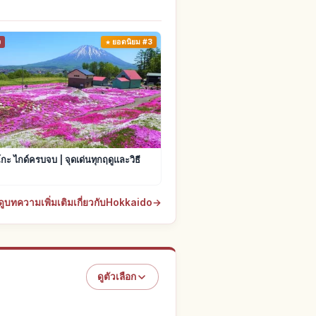
ง
ยอดนิยม #3
โกะ ไกด์ครบจบ | จุดเด่นทุกฤดูและวิธี
ดูบทความเพิ่มเติมเกี่ยวกับHokkaido
→
ดูตัวเลือก