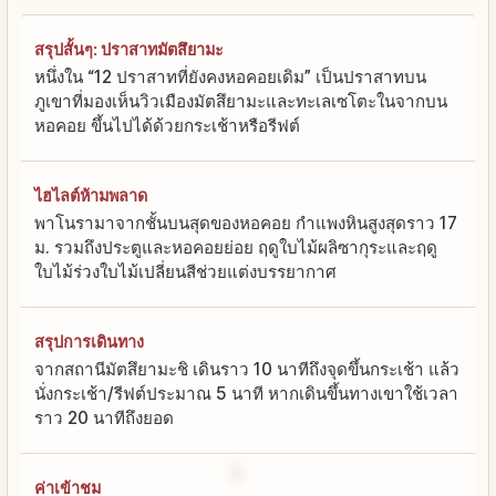
สรุปสั้นๆ: ปราสาทมัตสึยามะ
หนึ่งใน “12 ปราสาทที่ยังคงหอคอยเดิม” เป็นปราสาทบน
ภูเขาที่มองเห็นวิวเมืองมัตสึยามะและทะเลเซโตะในจากบน
หอคอย ขึ้นไปได้ด้วยกระเช้าหรือรีฟต์
ไฮไลต์ห้ามพลาด
พาโนรามาจากชั้นบนสุดของหอคอย กำแพงหินสูงสุดราว 17
ม. รวมถึงประตูและหอคอยย่อย ฤดูใบไม้ผลิซากุระและฤดู
ใบไม้ร่วงใบไม้เปลี่ยนสีช่วยแต่งบรรยากาศ
สรุปการเดินทาง
จากสถานีมัตสึยามะชิ เดินราว 10 นาทีถึงจุดขึ้นกระเช้า แล้ว
นั่งกระเช้า/รีฟต์ประมาณ 5 นาที หากเดินขึ้นทางเขาใช้เวลา
ราว 20 นาทีถึงยอด
ค่าเข้าชม