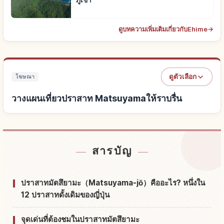
ภูเขา
ดูบทความเพิ่มเติมเกี่ยวกับEhime
→
ดูตัวเลือก
โฆษณา
วางแผนเที่ยวปราสาท Matsuyamaให้ราบรื่น
หาที่พักใกล้ปราสาท Matsuyama
↗
สารบัญ
หากิจกรรมในปราสาท Matsuyama
↗
ปราสาทมัตสึยามะ（Matsuyama-jō）คืออะไร? หนึ่งใน
12 ปราสาทดั้งเดิมของญี่ปุ่น
จุดเด่นที่ต้องชมในปราสาทมัตสึยามะ