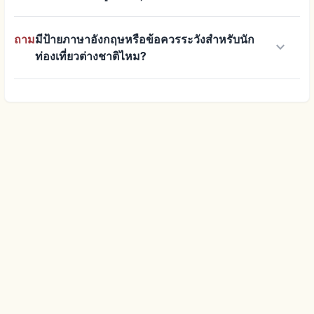
ถาม
มีป้ายภาษาอังกฤษหรือข้อควรระวังสำหรับนัก
keyboard_arrow_down
ท่องเที่ยวต่างชาติไหม?