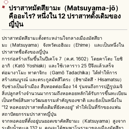
ปราสาทมัตสึยามะ（Matsuyama-jō）
คืออะไร? หนึ่งใน 12 ปราสาทดั้งเดิมของ
ญี่ปุ่น
ปราสาทมัตสึยามะตั้งตระหง่านใจกลางเมืองมัตสึยา
มะ（Matsuyama） จังหวัดเอฮิเมะ（Ehime） และเป็นหนึ่งใน
ปราสาทชื่อดังของญี่ปุ่น
การก่อสร้างเริ่มขึ้นในปีเคโจ 7（ค.ศ. 1602）โดยคาโตะ โยชิ
อากิ（Katō Yoshiaki）และใช้เวลาราว 25 ปีจึงแล้วเสร็จ
ต่อมางาโมะ ทาดาจิกะ（Gamō Tadachika）ได้ทำให้การ
สร้างสมบูรณ์ และตระกูลมัตสึไดระ（ฮิซามัตสึ・Hisamatsu）
รับช่วงเป็นเจ้าเมือง สืบทอดต่อเนื่อง 14 รุ่นจนถึงการปฏิรูปเมจิ
สิ่งปลูกสร้างจำนวนมากรวมถึงหอคอยหลักได้รับการขึ้นทะเบียน
เป็นทรัพย์สินทางวัฒนธรรมสำคัญของชาติ และยังเป็นหนึ่งใน
“12 หอคอยปราสาทดั้งเดิมที่ยังคงอยู่” ทำให้เป็นที่รักของแฟน
สถาปัตยกรรมปราสาทญี่ปุ่น
จากหอคอยที่ตั้งอยู่บนยอดเขาคัตสึยามะ（Katsuyama）สูงจาก
ระดับน้ำทะเล 132 ม. คุณจะได้ชมพาโนรามาของเมืองมัตสึยา