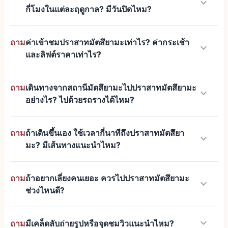
keyboard_arrow_down
กี่โมงในแต่ละฤดูกาล? มีวันปิดไหม?
ถาม
ค่าเข้าชมปราสาทมัตสึยามะเท่าไร? ค่ากระเช้า
keyboard_arrow_down
และลิฟต์ราคาเท่าไร?
ถาม
เดินทางจากสถานีมัตสึยามะไปปราสาทมัตสึยามะ
keyboard_arrow_down
อย่างไร? ไปด้วยรถรางได้ไหม?
ถาม
ถ้าเดินขึ้นเอง ใช้เวลากี่นาทีถึงปราสาทมัตสึยา
keyboard_arrow_down
มะ? มีเส้นทางแนะนำไหม?
ถาม
ถ้าอยากเลี่ยงคนเยอะ ควรไปปราสาทมัตสึยามะ
keyboard_arrow_down
ช่วงไหนดี?
keyboard_arrow_down
ถาม
มีเคล็ดลับถ่ายรูปหรือจุดชมวิวแนะนำไหม?