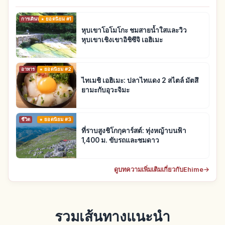
การเดินทาง
ยอดนิยม #1
หุบเขาโอโมโกะ ชมสายน้ำใสและวิว
หุบเขาเชิงเขาอิชิซึจิ เอฮิเมะ
อาหาร
ยอดนิยม #2
ไทเมชิ เอฮิเมะ: ปลาไทแดง 2 สไตล์ มัตสึ
ยามะกับอุวะจิมะ
ชีวิต
ยอดนิยม #3
ที่ราบสูงชิโกกุคาร์สต์: ทุ่งหญ้าบนฟ้า
1,400 ม. ขับรถและชมดาว
ดูบทความเพิ่มเติมเกี่ยวกับEhime
→
รวมเส้นทางแนะนำ