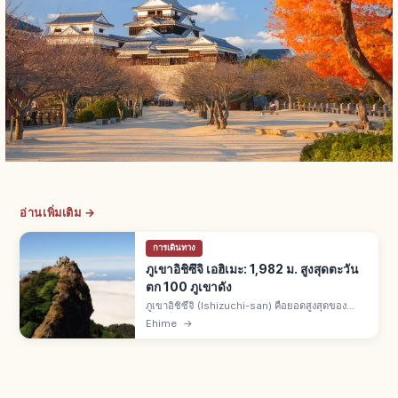
อ่านเพิ่มเติม →
การเดินทาง
ภูเขาอิชิซึจิ เอฮิเมะ: 1,982 ม. สูงสุดตะวัน
ตก 100 ภูเขาดัง
ภูเขาอิชิซึจิ (Ishizuchi-san) คือยอดสูงสุดของ
ญี่ปุ่นฝั่งตะวันตก 1,982 ม. รอยต่อไซโจกับคุมะโค
Ehime
→
เก็น จ.เอฮิเมะ 1 ใน 100 ภูเขาดัง 1 ใน 7 ภูเขา
ศักดิ์สิทธิ์ ชูเก็นโด