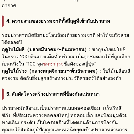
อากาศ
4. ความงามของธรรมชาติทั้งสี่ฤดูที่เข้ากับปราสาท
รอบปราสาทมัตสึยามะโอบล้อมด้วยธรรมชาติ ทำให้ชมวิวสวย
ได้ตลอดปี
ฤดูใบไม้ผลิ（ปลายมีนาคม〜ต้นเมษายน）
: ซากุระโซเมโยชิ
โนะราว 200 ต้นแต่งแต้มทั่วบริเวณ เป็นจุดชมดอกไม้ที่ถูกเลือก
เป็นหนึ่งใน “100 จุด
ชมซากุระ
ชื่อดังของญี่ปุ่น”
ฤดูใบไม้ร่วง（กลางพฤศจิกายน〜ต้นธันวาคม）
: ใบไม้เปลี่ยนสี
สวยงาม ตัดกับสิ่งปลูกสร้างทางประวัติศาสตร์ได้อย่างลงตัว
5. สัมผัสโครงสร้างปราสาทที่ป้องกันแน่นหนา
ปราสาทมัตสึยามะเป็นปราสาทแบบหอคอยเชื่อม（เร็นริทสึ
ชิกิ）ที่เชื่อมระหว่างหอคอยใหญ่ หอคอยเล็ก และป้อมมุมด้วย
ทางเดินยกระดับ เป็นโครงสร้างที่โดดเด่นด้านการป้องกัน
คุณจะได้สัมผัสภูมิปัญญาและเทคนิคยุคสร้างปราสาทผ่านการ