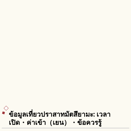
ข้อมูลเที่ยวปราสาทมัตสึยามะ: เวลา
เปิด・ค่าเข้า（เยน）・ข้อควรรู้