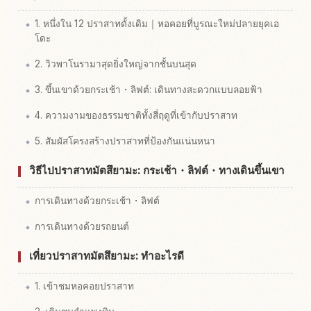
1. หนึ่งใน 12 ปราสาทดั้งเดิม｜หอคอยที่บูรณะใหม่ปลายยุคเอ
โดะ
2. วิวพาโนรามาสุดยิ่งใหญ่จากชั้นบนสุด
3. ขึ้นเขาด้วยกระเช้า・ลิฟต์: เดินทางสะดวกแบบลอยฟ้า
4. ความงามของธรรมชาติทั้งสี่ฤดูที่เข้ากับปราสาท
5. สัมผัสโครงสร้างปราสาทที่ป้องกันแน่นหนา
วิธีไปปราสาทมัตสึยามะ: กระเช้า・ลิฟต์・ทางเดินขึ้นเขา
การเดินทางด้วยกระเช้า・ลิฟต์
การเดินทางด้วยรถยนต์
เที่ยวปราสาทมัตสึยามะ: ทำอะไรดี
1. เข้าชมหอคอยปราสาท