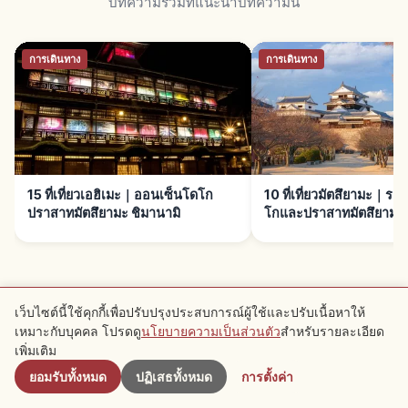
บทความรวมที่แนะนำบทความนี้
การเดินทาง
การเดินทาง
15 ที่เที่ยวเอฮิเมะ｜ออนเซ็นโดโก
10 ที่เที่ยวมัตสึยามะ｜ร
ปราสาทมัตสึยามะ ชิมานามิ
โกและปราสาทมัตสึยามะ
เว็บไซต์นี้ใช้คุกกี้เพื่อปรับปรุงประสบการณ์ผู้ใช้และปรับเนื้อหาให้
เหมาะกับบุคคล โปรดดู
นโยบายความเป็นส่วนตัว
สำหรับรายละเอียด
ใกล้เคียง
จุดแนะนำใกล้เคียง
เพิ่มเติม
ยอมรับทั้งหมด
ปฏิเสธทั้งหมด
การตั้งค่า
ดูบทความแนะนำในบริเวณนี้