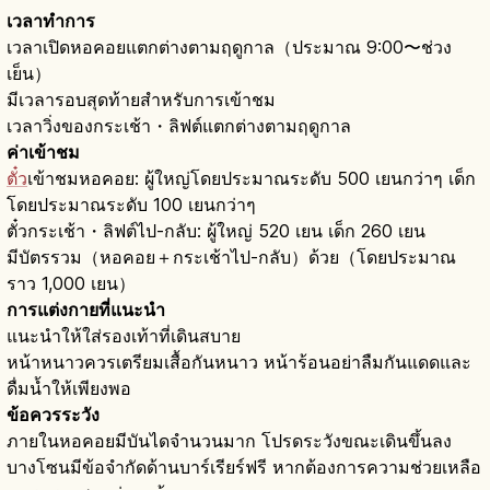
เวลาทำการ
เวลาเปิดหอคอยแตกต่างตามฤดูกาล（ประมาณ 9:00〜ช่วง
เย็น）
มีเวลารอบสุดท้ายสำหรับการเข้าชม
เวลาวิ่งของกระเช้า・ลิฟต์แตกต่างตามฤดูกาล
ค่าเข้าชม
ตั๋ว
เข้าชมหอคอย: ผู้ใหญ่โดยประมาณระดับ 500 เยนกว่าๆ เด็ก
โดยประมาณระดับ 100 เยนกว่าๆ
ตั๋วกระเช้า・ลิฟต์ไป-กลับ: ผู้ใหญ่ 520 เยน เด็ก 260 เยน
มีบัตรรวม（หอคอย＋กระเช้าไป-กลับ）ด้วย（โดยประมาณ
ราว 1,000 เยน）
การแต่งกายที่แนะนำ
แนะนำให้ใส่รองเท้าที่เดินสบาย
หน้าหนาวควรเตรียมเสื้อกันหนาว หน้าร้อนอย่าลืมกันแดดและ
ดื่มน้ำให้เพียงพอ
ข้อควรระวัง
ภายในหอคอยมีบันไดจำนวนมาก โปรดระวังขณะเดินขึ้นลง
บางโซนมีข้อจำกัดด้านบาร์เรียร์ฟรี หากต้องการความช่วยเหลือ