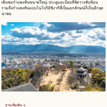
เดินชมกำแพงหินขนาดใหญ่ ประตูและป้อมที่จัดวางซับซ้อน
รวมถึงกำแพงหินแบบโนโบริอิชิงากิที่เป็นเอกลักษณ์ก็เป็นอีกจุด
น่าชม
อ่านเพิ่มเติม →