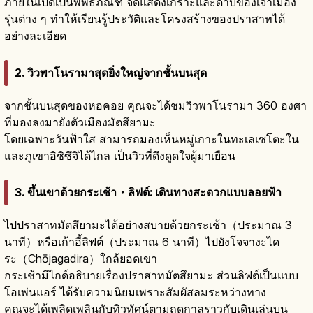
ภายในเปิดเป็นพิพิธภัณฑ์ จัดแสดงเกราะและดาบของเจ้าเมือง
รุ่นต่าง ๆ ทำให้เรียนรู้ประวัติและโครงสร้างของปราสาทได้
อย่างละเอียด
2. วิวพาโนรามาสุดยิ่งใหญ่จากชั้นบนสุด
จากชั้นบนสุดของหอคอย คุณจะได้ชมวิวพาโนรามา 360 องศา
ที่มองลงมายังตัวเมืองมัตสึยามะ
โดยเฉพาะวันฟ้าใส สามารถมองเห็นหมู่เกาะในทะเลเซโตะใน
และภูเขาอิชิซึจิได้ไกล เป็นวิวที่ดึงดูดใจผู้มาเยือน
3. ขึ้นเขาด้วยกระเช้า・ลิฟต์: เดินทางสะดวกแบบลอยฟ้า
ไปปราสาทมัตสึยามะได้อย่างสบายด้วยกระเช้า（ประมาณ 3
นาที）หรือเก้าอี้ลิฟต์（ประมาณ 6 นาที）ไปยังโจจางะได
ระ（Chōjagadira）ใกล้ยอดเขา
กระเช้ามีไกด์อธิบายเรื่องปราสาทมัตสึยามะ ส่วนลิฟต์เป็นแบบ
โอเพ่นแอร์ ได้รับความนิยมเพราะสัมผัสลมระหว่างทาง
คุณจะได้เพลิดเพลินกับทิวทัศน์ตามฤดูกาลราวกับเดินเล่นบน