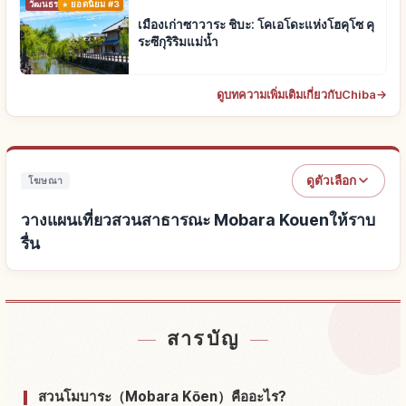
วัฒนธรรมดั้งเดิม
ยอดนิยม #3
เมืองเก่าซาวาระ ชิบะ: โคเอโดะแห่งโฮคุโซ คุ
ระซึกุริริมแม่น้ำ
ดูบทความเพิ่มเติมเกี่ยวกับChiba
→
ดูตัวเลือก
โฆษณา
วางแผนเที่ยวสวนสาธารณะ Mobara Kouenให้ราบ
รื่น
หาที่พักใกล้สวนสาธารณะ Mobara Kouen
↗
สารบัญ
หากิจกรรมในสวนสาธารณะ Mobara Kouen
↗
สวนโมบาระ（Mobara Kōen）คืออะไร?