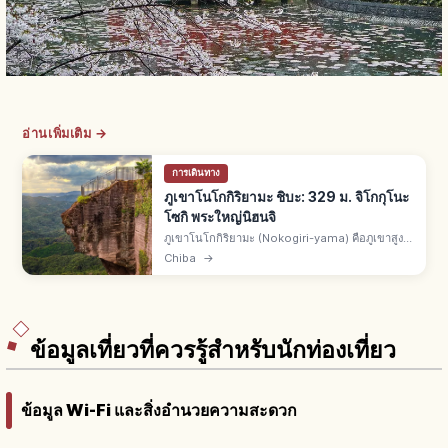
อ่านเพิ่มเติม →
การเดินทาง
ภูเขาโนโกกิริยามะ ชิบะ: 329 ม. จิโกกุโนะ
โซกิ พระใหญ่นิฮนจิ
ภูเขาโนโกกิริยามะ (Nokogiri-yama) คือภูเขาสูง
329 ม. คร่อมเมืองฟุตสึและคโยนัน จ.ชิบะ ร่องรอย
Chiba
→
เหมืองหิน จุดชมวิวจิโกกุโนะโซกิ พระใหญ่วัดนิฮนจิ
เหนืออ่าวโตเกียว
ข้อมูลเที่ยวที่ควรรู้สำหรับนักท่องเที่ยว
ข้อมูล Wi-Fi และสิ่งอำนวยความสะดวก