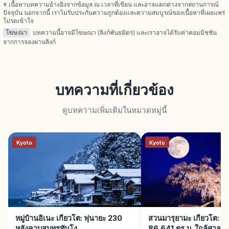
※ เนื้อหาบทความอ้างอิงจากข้อมูล ณ เวลาที่เขียน และอาจแตกต่างจากสถานการณ์
ปัจจุบัน นอกจากนี้ เราไม่รับประกันความถูกต้องและความสมบูรณ์ของเนื้อหาที่เผยแพร่
โปรดเข้าใจ
โฆษณา
บทความนี้อาจมีโฆษณา (ลิงก์พันธมิตร) และเราอาจได้รับค่าคอมมิชชัน
จากการจองผ่านลิงก์
บทความที่เกี่ยวข้อง
ดูบทความเพิ่มเติมในหมวดหมู่นี้
Kyoto
Kyoto
หมู่บ้านอิเนะ เกียวโต: ฟุนายะ 230
สวนมารุยามะ เกียวโต: ช
หลังคาบสมุทรทันโง
86,641 ตร.ม. ใกล้ศาลเจ