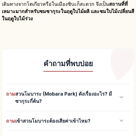
เดินทางจากโตเกียวหรือในเมืองชิบะก็สะดวก จึงเป็น
สถานที่ที่
เหมาะมากสำหรับชมซากุระในฤดูใบไม้ผลิ และชมใบไม้เปลี่ยนสี
ในฤดูใบไม้ร่วง
คำถามที่พบบ่อย
ถาม
สวนโมบาระ (Mobara Park) ดังเรื่องอะไร? มี
keyboard_arrow_down
ซากุระกี่ต้น?
keyboard_arrow_down
ถาม
เข้าสวนโมบาระต้องเสียค่าเข้าไหม?