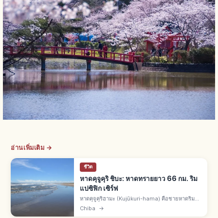
อ่านเพิ่มเติม →
ชีวิต
หาดคุจูคุริ ชิบะ: หาดทรายยาว 66 กม. ริม
แปซิฟิก เซิร์ฟ
หาดคุจูคุริฮามะ (Kujūkuri-hama) คือชายหาดริม
มหาสมุทรแปซิฟิก จ.ชิบะ ยาวราว 66 กม. หาดทราย
Chiba
→
ใหญ่สุดของญี่ปุ่น เซิร์ฟและบอดี้บอร์ดยอดนิยม จิบิคิ