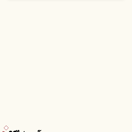
อามิและพระอาทิตย์ขึ้น