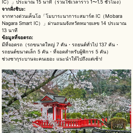
IC）」ประมาณ 15 นาที（รวมใช้เวลาราว 1〜1.5 ชั่วโมง）
จากฝั่งชิบะ:
จากทางด่วนเค็นโอ「โมบาระนาการะสมาร์ต IC（Mobara
Nagara Smart IC）」ผ่านถนนจังหวัดหมายเลข 14 ประมาณ
13 นาที
ข้อมูลที่จอดรถ:
มีที่จอดรถ（รถขนาดใหญ่ 7 คัน・รถยนต์ทั่วไป 137 คัน・
รถยนต์ขนาดเล็ก 5 คัน・ที่จอดสำหรับผู้พิการ 5 คัน）
ช่วงซากุระบานจะคนเยอะ แนะนำให้ไปถึงแต่เช้า!