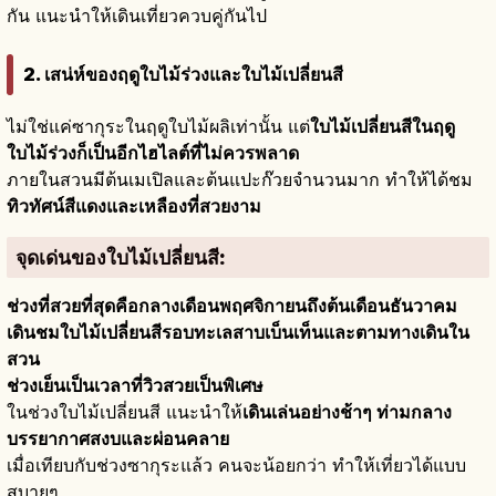
กัน แนะนำให้เดินเที่ยวควบคู่กันไป
2. เสน่ห์ของฤดูใบไม้ร่วงและใบไม้เปลี่ยนสี
ไม่ใช่แค่ซากุระในฤดูใบไม้ผลิเท่านั้น แต่
ใบไม้เปลี่ยนสีในฤดู
ใบไม้ร่วงก็เป็นอีกไฮไลต์ที่ไม่ควรพลาด
ภายในสวนมีต้นเมเปิลและต้นแปะก๊วยจำนวนมาก ทำให้ได้ชม
ทิวทัศน์สีแดงและเหลืองที่สวยงาม
จุดเด่นของใบไม้เปลี่ยนสี:
ช่วงที่สวยที่สุดคือกลางเดือนพฤศจิกายนถึงต้นเดือนธันวาคม
เดินชมใบไม้เปลี่ยนสีรอบทะเลสาบเบ็นเท็นและตามทางเดินใน
สวน
ช่วงเย็นเป็นเวลาที่วิวสวยเป็นพิเศษ
ในช่วงใบไม้เปลี่ยนสี แนะนำให้
เดินเล่นอย่างช้าๆ ท่ามกลาง
บรรยากาศสงบและผ่อนคลาย
เมื่อเทียบกับช่วงซากุระแล้ว คนจะน้อยกว่า ทำให้เที่ยวได้แบบ
สบายๆ