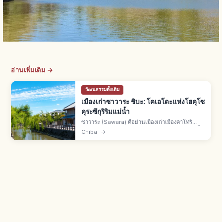
อ่านเพิ่มเติม →
วัฒนธรรมดั้งเดิม
เมืองเก่าซาวาระ ชิบะ: โคเอโดะแห่งโฮคุโซ
คุระซึกุริริมแม่น้ำ
ซาวาระ (Sawara) คือย่านเมืองเก่าเมืองคาโทริ
จ.ชิบะ โคเอโดะแห่งโฮคุโซ รุ่งเรืองด้วยขนส่งทางน้ำ
Chiba
→
โทเนะยุคเอโดะ อาคารคุระซึกุริริมโอโนะกาวะ เขต
อนุรักษ์ปี 1996