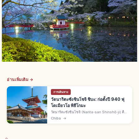
อ่านเพิ่มเติม →
การเดินทาง
วัดนาริตะซังชินโชจิ ชิบะ: ก่อตั้งปี 940 ฟุ
โดเมียวโอ พิธีโกมะ
วัดนาริตะซังชินโชจิ (Narita-san Shinshō-ji) คือ
นิกายชิงงงสำนักชิซัง เมืองนาริตะ จ.ชิบะ ก่อตั้งปี
Chiba
→
940 ประดิษฐานฟุโดเมียวโอ พิธีโกมะ เจดีย์ 3 ชั้น
สมบัติวัฒนธรรม