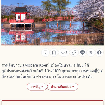
2
สวนโมบาระ (Mobara Kōen) เมืองโมบาระ จ.ชิบะ ใช้
ภูมิประเทศหลังวัดโซเก็นจิ 1 ใน "100 จุดชมซากุระดังของญี่ปุ่น"
มีทะเลสาบเบ็นเท็น เทศกาลซากุระโมบาระและไฟประดับ
สารบัญ
คำถามที่พบบ่อย