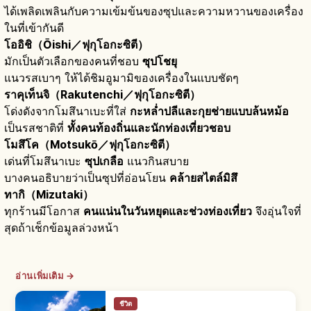
ได้เพลิดเพลินกับความเข้มข้นของซุปและความหวานของเครื่อง
ในที่เข้ากันดี
โออิชิ（Ōishi／ฟุกุโอกะซิตี）
มักเป็นตัวเลือกของคนที่ชอบ
ซุปโชยุ
แนวรสเบาๆ ให้ได้ชิมอูมามิของเครื่องในแบบชัดๆ
ราคุเท็นจิ（Rakutenchi／ฟุกุโอกะซิตี）
โด่งดังจากโมสึนาเบะที่ใส่
กะหล่ำปลีและกุยช่ายแบบล้นหม้อ
เป็นรสชาติที่
ทั้งคนท้องถิ่นและนักท่องเที่ยวชอบ
โมสึโค（Motsukō／ฟุกุโอกะซิตี）
เด่นที่โมสึนาเบะ
ซุปเกลือ
แนวกินสบาย
บางคนอธิบายว่าเป็นซุปที่อ่อนโยน
คล้ายสไตล์มิสึ
ทากิ（Mizutaki）
ทุกร้านมีโอกาส
คนแน่นในวันหยุดและช่วงท่องเที่ยว
จึงอุ่นใจที่
สุดถ้าเช็กข้อมูลล่วงหน้า
อ่านเพิ่มเติม →
ชีวิต