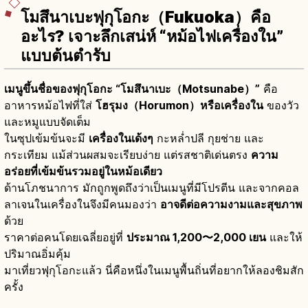
โมสึนาเบะฟุกุโอกะ（Fukuoka）คือ
อะไร? เจาะลึกเสน่ห์ “หม้อไฟเครื่องใน”
แบบต้นตำรับ
เมนูขึ้นชื่อของฟุกุโอกะ “โมสึนาเบะ（Motsunabe）”
คือ
อาหารหม้อไฟที่ใส่
โฮรุมง（Horumon）หรือเครื่องใน
ของวัว
และหมูแบบจัดเต็ม
ในซุปเข้มข้นจะมี
เครื่องในเด้งๆ
กะหล่ำปลี กุยช่าย และ
กระเทียม แม้ส่วนผสมจะเรียบง่าย แต่รสชาติเด่นตรง
ความ
อร่อยที่เข้มข้นรวมอยู่ในหม้อเดียว
ด้านโภชนาการ มักถูกพูดถึงว่าเป็นเมนูที่มีโปรตีน และจากคอล
ลาเจนในเครื่องในจึงมีคนมองว่า
อาจดีต่อความงามและสุขภาพ
ด้วย
ราคาต่อคนโดยเฉลี่ยอยู่ที่
ประมาณ 1,200〜2,000 เยน
และให้
ปริมาณอิ่มคุ้ม
มาเที่ยวฟุกุโอกะแล้ว นี่คือหนึ่งในเมนูพื้นถิ่นที่อยากให้ลองชิมสัก
ครั้ง