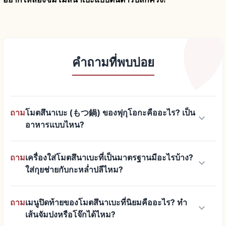
คำถามที่พบบ่อย
ถาม
โมตสึนาเบะ (もつ鍋) ของฟุกุโอกะคืออะไร? เป็น
keyboard_arrow_down
อาหารแบบไหน?
ถาม
เครื่องใส่โมตสึนาเบะที่เป็นมาตรฐานมีอะไรบ้าง?
keyboard_arrow_down
ใส่กุยช่ายกับกะหล่ำปลีไหม?
ถาม
เมนูปิดท้ายของโมตสึนาเบะที่นิยมคืออะไร? ทำ
keyboard_arrow_down
เส้นจัมปงหรือโจ๊กได้ไหม?