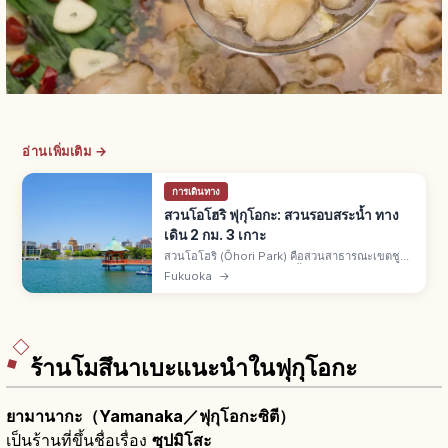
อ่านเพิ่มเติม →
การเดินทาง
สวนโอโฮริ ฟุกุโอกะ: สวนรอบสระน้ำ ทาง
เดิน 2 กม. 3 เกาะ
สวนโอโฮริ (Ōhori Park) คือสวนสาธารณะเขตชูโอ
เมืองฟุกุโอกะ เดิมคือคูเมืองชั้นนอกของปราสาทฟุกุ
Fukuoka
→
โอกะ เปิดสวนปี 1929 ทางเดินรอบสระ 2 กม. มี 3
เกาะ ยานางิ มัตสึ โชบุ
ร้านโมสึนาเบะแนะนำในฟุกุโอกะ
ยามานากะ（Yamanaka／ฟุกุโอกะซิตี）
เป็นร้านที่ขึ้นชื่อเรื่อง
ซุปมิโสะ