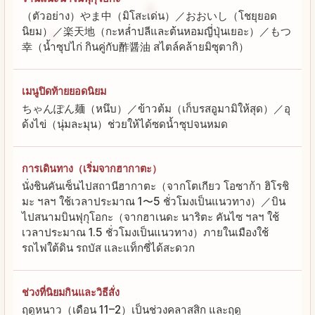
（ตัวอย่าง）やま中（มิโสะเด่น）／おおいし（โชยุยอด
นิยม）／楽天地（กะหล่ำปลีและต้นหอมญี่ปุ่นเยอะ）／もつ
幸（น้ำซุปไก่ กินคู่กับ酢醤油 สไตล์คล้ายมิซุตากิ）
เมนูปิดท้ายยอดนิยม
ちゃんぽん麺（หนึบ）／ข้าวต้ม（เก็บรสอูมามิให้สุด）／อุ
ด้งไข่（นุ่มละมุน）ช่วยให้ได้ซดน้ำซุปจนหมด
การเดินทาง（เริ่มจากฮากาตะ）
นั่งชินคันเซ็นไปสถานีฮากาตะ（จากโตเกียว โอซาก้า ฮิโรชิ
มะ ฯลฯ ใช้เวลาประมาณ 1〜5 ชั่วโมงเป็นแนวทาง）／บิน
ไปสนามบินฟุกุโอกะ（จากฮาเนดะ นาริตะ คันไซ ฯลฯ ใช้
เวลาประมาณ 1.5 ชั่วโมงเป็นแนวทาง）ภายในเมืองใช้
รถไฟใต้ดิน รถบัส และแท็กซี่ได้สะดวก
ช่วงที่นิยมกินและวิธีสั่ง
ฤดูหนาว（เดือน 11–2）เป็นช่วงคลาสสิก และฤดู