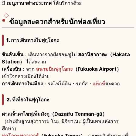
มี
เมนูภาษาต่างประเทศ
ให้บริการด้วย
ข้อมูลสะดวกสำหรับนักท่องเที่ยว
1. การเดินทางไปฟุกุโอกะ
ชินคันเซ็น
：เดินทางจากฝั่งฮอนชูไป
สถานีฮากาตะ（Hakata
Station）
ได้สะดวก
เครื่องบิน
：จาก
สนามบินฟุกุโอกะ
（Fukuoka Airport）
เข้าใจกลางเมืองได้ง่าย
การเดินทางในเมือง
：รถไฟใต้ดิน・รถบัส・
แท็กซี่
สะดวก
2. ที่เที่ยวในฟุกุโอกะ
ศาลเจ้าดาไซฟุเท็มมังกู（Dazaifu Tenman-gū）
（ประดิษฐานสุงาวาระ โนะ มิจิซาเนะ ผู้เป็นเทพแห่งการ
ศึกษา）
ฟุกุโอกะทาวเวอร์
（Fukuoka Tower）
（จุดชมวิวริมทะเลที่