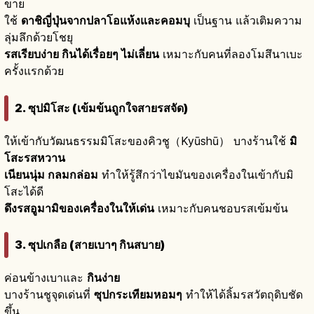
ขาย
ใช้
ดาชิญี่ปุ่นจากปลาโอแห้งและคอมบุ
เป็นฐาน แล้วเติมความ
ลุ่มลึกด้วยโชยุ
รสเรียบง่าย กินได้เรื่อยๆ ไม่เลี่ยน
เหมาะกับคนที่ลองโมสึนาเบะ
ครั้งแรกด้วย
2. ซุปมิโสะ (เข้มข้นถูกใจสายรสจัด)
ให้เข้ากับวัฒนธรรมมิโสะของคิวชู（Kyūshū） บางร้านใช้
มิ
โสะรสหวาน
เนียนนุ่ม กลมกล่อม
ทำให้รู้สึกว่าไขมันของเครื่องในเข้ากับมิ
โสะได้ดี
ดึงรสอูมามิของเครื่องในให้เด่น
เหมาะกับคนชอบรสเข้มข้น
3. ซุปเกลือ (สายเบาๆ กินสบาย)
ค่อนข้างเบาและ
กินง่าย
บางร้านชูจุดเด่นที่
ซุปกระเทียมหอมๆ
ทำให้ได้ลิ้มรสวัตถุดิบชัด
ขึ้น