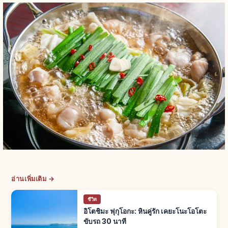
อ่านเพิ่มเติม →
ชีวิต
อิโตชิมะ ฟุกุโอกะ: หินคู่รัก เคยะโนะโอโตะ
ขับรถ 30 นาที