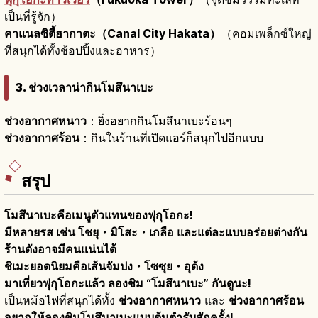
เป็นที่รู้จัก）
คาแนลซิตี้ฮากาตะ（Canal City Hakata）
（คอมเพล็กซ์ใหญ่
ที่สนุกได้ทั้งช้อปปิ้งและอาหาร）
3. ช่วงเวลาน่ากินโมสึนาเบะ
ช่วงอากาศหนาว
：ยิ่งอยากกินโมสึนาเบะร้อนๆ
ช่วงอากาศร้อน
：กินในร้านที่เปิดแอร์ก็สนุกไปอีกแบบ
สรุป
โมสึนาเบะคือเมนูตัวแทนของฟุกุโอกะ!
มีหลายรส เช่น โชยุ・มิโสะ・เกลือ และแต่ละแบบอร่อยต่างกัน
ร้านดังอาจมีคนแน่นได้
ชิเมะยอดนิยมคือเส้นจัมปง・โซซุย・อุด้ง
มาเที่ยวฟุกุโอกะแล้ว ลองชิม “โมสึนาเบะ” กันดูนะ!
เป็นหม้อไฟที่สนุกได้ทั้ง
ช่วงอากาศหนาว
และ
ช่วงอากาศร้อน
อยากให้ลองชิมโมสึนาเบะแบบต้นตำรับสักครั้ง!