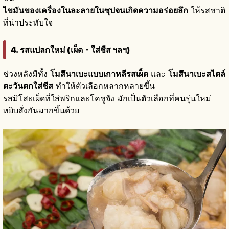
ไขมันของเครื่องในละลายในซุปจนเกิดความอร่อยลึก
ให้รสชาติ
ที่น่าประทับใจ
4. รสแปลกใหม่ (เผ็ด・ใส่ชีส ฯลฯ)
ช่วงหลังมีทั้ง
โมสึนาเบะแบบเกาหลีรสเผ็ด
และ
โมสึนาเบะสไตล์
ตะวันตกใส่ชีส
ทำให้ตัวเลือกหลากหลายขึ้น
รสมิโสะเผ็ดที่ใส่พริกและโคชูจัง มักเป็นตัวเลือกที่คนรุ่นใหม่
หยิบสั่งกันมากขึ้นด้วย