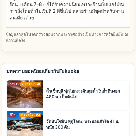
ร้อน（เดือน 7–8）ก็ได้รับความนิยมเพราะร้านเปิดแอร์เย็น
การสั่งโดยทั่วไปเริ่มที่ 2 ที่ขึ้นไป หลายร้านมีชุดสำหรับทาน
คนเดียวด้วย
ข้อมูลล่าสุดโปรดตรวจสอบจากประกาศอย่างเป็นทางการหรือยืนยัน ณ
สถานที่จริง
บทความยอดนิยมเกี่ยวกับFukuoka
การเดินทาง
ยอดนิยม #1
ถ้ำเซ็มบุสึ ฟุกุโอกะ: เดินลุยน้ำในถ้ำหินงอก
480 ม. เป็นต้นไป
ชีวิต
ยอดนิยม #2
วัดนันโซอิน ฟุกุโอกะ: พระนอนสำริด 41 ม.
หนัก 300 ตัน