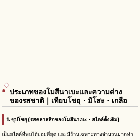
ประเภทของโมสึนาเบะและความต่าง
ของรสชาติ｜เทียบโชยุ・มิโสะ・เกลือ
1. ซุปโชยุ (รสคลาสสิกของโมสึนาเบะ・สไตล์ดั้งเดิม)
เป็นสไตล์ที่พบได้บ่อยที่สุด และมีร้านเฉพาะทางจำนวนมากทำ