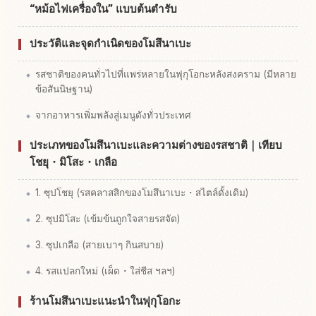
“หม้อไฟเครื่องใน” แบบต้นตำรับ
ประวัติและจุดกำเนิดของโมสึนาเบะ
รสชาติของคนทั่วไปที่แพร่หลายในฟุกุโอกะหลังสงคราม (มีหลาย
ข้อสันนิษฐาน)
จากอาหารเพิ่มพลังสู่เมนูดังทั่วประเทศ
ประเภทของโมสึนาเบะและความต่างของรสชาติ｜เทียบ
โชยุ・มิโสะ・เกลือ
1. ซุปโชยุ (รสคลาสสิกของโมสึนาเบะ・สไตล์ดั้งเดิม)
2. ซุปมิโสะ (เข้มข้นถูกใจสายรสจัด)
3. ซุปเกลือ (สายเบาๆ กินสบาย)
4. รสแปลกใหม่ (เผ็ด・ใส่ชีส ฯลฯ)
ร้านโมสึนาเบะแนะนำในฟุกุโอกะ