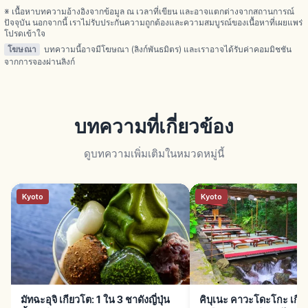
※ เนื้อหาบทความอ้างอิงจากข้อมูล ณ เวลาที่เขียน และอาจแตกต่างจากสถานการณ์
ปัจจุบัน นอกจากนี้ เราไม่รับประกันความถูกต้องและความสมบูรณ์ของเนื้อหาที่เผยแพร่
โปรดเข้าใจ
โฆษณา
บทความนี้อาจมีโฆษณา (ลิงก์พันธมิตร) และเราอาจได้รับค่าคอมมิชชัน
จากการจองผ่านลิงก์
บทความที่เกี่ยวข้อง
ดูบทความเพิ่มเติมในหมวดหมู่นี้
Kyoto
Kyoto
มัทฉะอุจิ เกียวโต: 1 ใน 3 ชาดังญี่ปุ่น
คิบุเนะ คาวะโดะโกะ เกียว