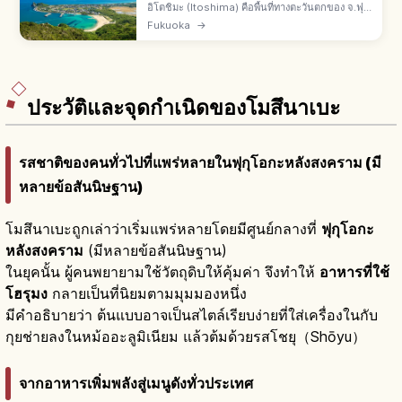
อิโตชิมะ (Itoshima) คือพื้นที่ทางตะวันตกของ จ.ฟุกุ
โอกะ จากตัวเมืองขับรถ 30 นาที ฟุตามิงะอุระมีหิน
Fukuoka
→
คู่รักเมโอโตะอิวะ ถ้ำเคยะโนะโอโตะสูง 64 ม. ลึก
90 ม.
ประวัติและจุดกำเนิดของโมสึนาเบะ
รสชาติของคนทั่วไปที่แพร่หลายในฟุกุโอกะหลังสงคราม (มี
หลายข้อสันนิษฐาน)
โมสึนาเบะถูกเล่าว่าเริ่มแพร่หลายโดยมีศูนย์กลางที่
ฟุกุโอกะ
หลังสงคราม
(มีหลายข้อสันนิษฐาน)
ในยุคนั้น ผู้คนพยายามใช้วัตถุดิบให้คุ้มค่า จึงทำให้
อาหารที่ใช้
โฮรุมง
กลายเป็นที่นิยมตามมุมมองหนึ่ง
มีคำอธิบายว่า ต้นแบบอาจเป็นสไตล์เรียบง่ายที่ใส่เครื่องในกับ
กุยช่ายลงในหม้ออะลูมิเนียม แล้วต้มด้วยรสโชยุ（Shōyu）
จากอาหารเพิ่มพลังสู่เมนูดังทั่วประเทศ