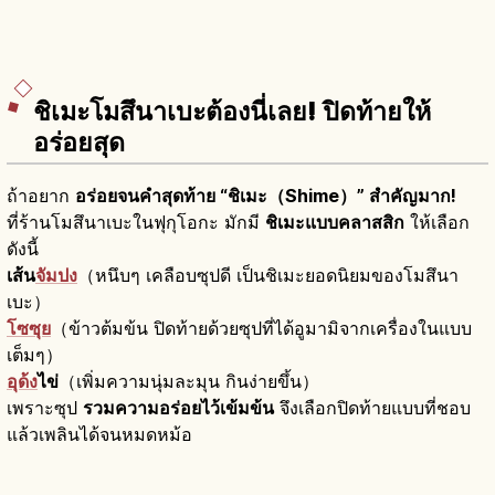
ชิเมะโมสึนาเบะต้องนี่เลย! ปิดท้ายให้
อร่อยสุด
ถ้าอยาก
อร่อยจนคำสุดท้าย “ชิเมะ（Shime）” สำคัญมาก!
ที่ร้านโมสึนาเบะในฟุกุโอกะ มักมี
ชิเมะแบบคลาสสิก
ให้เลือก
ดังนี้
เส้น
จัมปง
（หนึบๆ เคลือบซุปดี เป็นชิเมะยอดนิยมของโมสึนา
เบะ）
โซซุย
（ข้าวต้มข้น ปิดท้ายด้วยซุปที่ได้อูมามิจากเครื่องในแบบ
เต็มๆ）
อุด้ง
ไข่
（เพิ่มความนุ่มละมุน กินง่ายขึ้น）
เพราะซุป
รวมความอร่อยไว้เข้มข้น
จึงเลือกปิดท้ายแบบที่ชอบ
แล้วเพลินได้จนหมดหม้อ