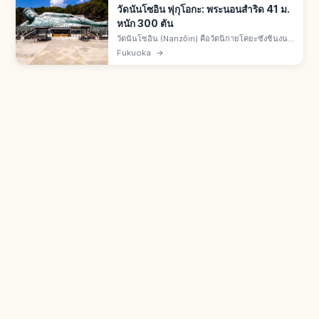
วัดนันโซอิน ฟุกุโอกะ: พระนอนสำริด 41 ม.
หนัก 300 ตัน
วัดนันโซอิน (Nanzōin) คือวัดนิกายโคยะซังชินงน
เมืองซาซากุริ จ.ฟุกุโอกะ พระศากยมุนีปางปรินิพพาน
Fukuoka
→
สำริดใหญ่ระดับโลก ยาว 41 ม. สูง 11 ม. หนัก 300
ตัน เสร็จปี 1995