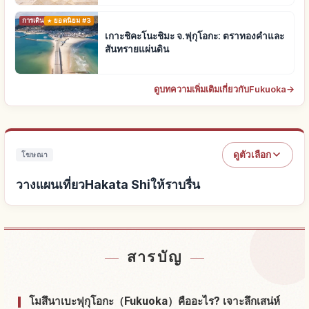
การเดินทาง
ยอดนิยม #3
เกาะชิคะโนะชิมะ จ.ฟุกุโอกะ: ตราทองคำและ
สันทรายแผ่นดิน
ดูบทความเพิ่มเติมเกี่ยวกับFukuoka
→
ดูตัวเลือก
โฆษณา
วางแผนเที่ยวHakata Shiให้ราบรื่น
หาที่พักใกล้Hakata Shi
↗
สารบัญ
หากิจกรรมในHakata Shi
↗
โมสึนาเบะฟุกุโอกะ（Fukuoka）คืออะไร? เจาะลึกเสน่ห์