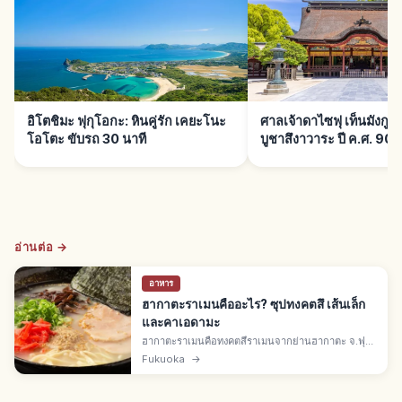
อิโตชิมะ ฟุกุโอกะ: หินคู่รัก เคยะโนะ
ศาลเจ้าดาไซฟุ เท็นมังกู ฟ
โอโตะ ขับรถ 30 นาที
บูชาสึงาวาระ ปี ค.ศ. 903
อ่านต่อ →
อาหาร
ฮากาตะราเมนคืออะไร? ซุปทงคตสึ เส้นเล็ก
และคาเอดามะ
ฮากาตะราเมนคือทงคตสึราเมนจากย่านฮากาตะ จ.ฟุกุ
โอกะ ซุปกระดูกหมูสีขาวขุ่นคู่เส้นเล็กตรง ราคา 500-
Fukuoka
→
900 เยน/ชาม คาเอดามะเติมเส้น 100-200 เยน ปรับ
ความแข็งเส้นได้