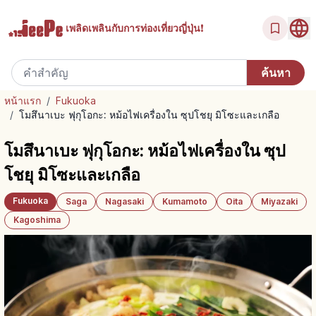
เพลิดเพลินกับ
การท่องเที่ยวญี่ปุ่น!
หน้าแรก
/
Fukuoka
/
โมสึนาเบะ ฟุกุโอกะ: หม้อไฟเครื่องใน ซุปโชยุ มิโซะและเกลือ
โมสึนาเบะ ฟุกุโอกะ: หม้อไฟเครื่องใน ซุป
โชยุ มิโซะและเกลือ
Fukuoka
Saga
Nagasaki
Kumamoto
Oita
Miyazaki
Kagoshima