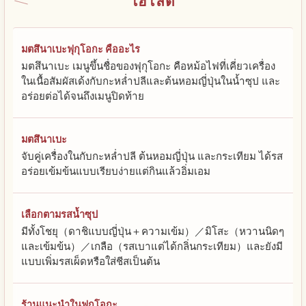
ไฮไลต์
มตสึนาเบะฟุกุโอกะ คืออะไร
มตสึนาเบะ เมนูขึ้นชื่อของฟุกุโอกะ คือหม้อไฟที่เคี่ยวเครื่อง
ในเนื้อสัมผัสเด้งกับกะหล่ำปลีและต้นหอมญี่ปุ่นในน้ำซุป และ
อร่อยต่อได้จนถึงเมนูปิดท้าย
มตสึนาเบะ
จับคู่เครื่องในกับกะหล่ำปลี ต้นหอมญี่ปุ่น และกระเทียม ได้รส
อร่อยเข้มข้นแบบเรียบง่ายแต่กินแล้วอิ่มเอม
เลือกตามรสน้ำซุป
มีทั้งโชยุ（ดาชิแบบญี่ปุ่น＋ความเข้ม）／มิโสะ（หวานนิดๆ
และเข้มข้น）／เกลือ（รสเบาแต่ได้กลิ่นกระเทียม）และยังมี
แบบเพิ่มรสเผ็ดหรือใส่ชีสเป็นต้น
ร้านแนะนำในฟุกุโอกะ