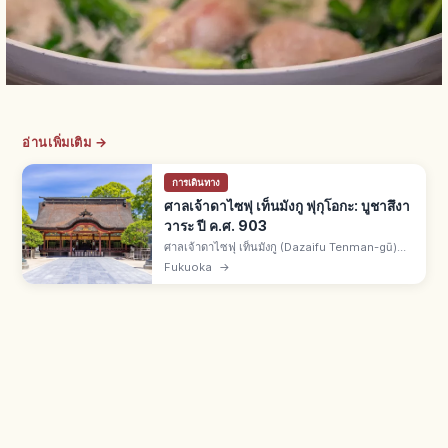
อ่านเพิ่มเติม →
การเดินทาง
ศาลเจ้าดาไซฟุ เท็นมังกู ฟุกุโอกะ: บูชาสึงา
วาระ ปี ค.ศ. 903
ศาลเจ้าดาไซฟุ เท็นมังกู (Dazaifu Tenman-gū)
เมืองดาไซฟุ จ.ฟุกุโอกะ ศาลเจ้าหลักสูงสุดของเครือ
Fukuoka
→
เท็นมังกูทั่วประเทศ บูชาสึงาวาระ โนะ มิจิซาเนะ เทพ
การเรียน ค.ศ. 903