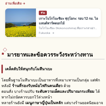
อ่านเพิ่มเติม →
ชีวิต
เกาะโนโกโนะชิมะ ฟุกุโอกะ: รอบ 12 กม. ไอ
แลนด์พาร์คดอกไม้
โนโกโนะชิมะ (Nokonoshima) คือเกาะกลางอ่าว
ฮากาตะ จ.ฟุกุโอกะ จากท่าเรือเมย์โนะฮามะเรือ
Fukuoka
→
เฟอร์รี่ 10 นาที รอบเกาะราว 12 กม. ไอแลนด์พาร์ค
150,000 ตร.ม. ดอกไม้ 4 ฤดู
มารยาทและข้อควรระวังระหว่างทาน
เคล็ดลับให้สนุกกับโมสึนาเบะ
โดยพื้นฐานโมสึนาเบะเป็นอาหารที่เหมาะทานเป็นกลุ่ม แต่พัก
หลังมี
ร้านที่รองรับหม้อไฟกินคนเดียว
ด้วย
ตอนสั่ง บางร้านปรับ
ระดับความเผ็ดและปริมาณกระเทียม
ได้
หากไม่ถนัดควรบอกไว้ล่วงหน้า
หลายร้านยังมี
เมนูภาษาญี่ปุ่นเป็นหลัก
แต่บางร้านยอดนิยมอาจ