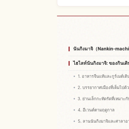
หาที่พักใกล้Nanki
นันกิงมาจิ（Nankin-machi）ค
ไฮไลท์นันกิงมาจิ: ของกินเด
1. อาหารจีนแท้และกูร์เมต์เดิ
2. บรรยากาศเมืองที่เต็มไปด
3. ย่านเล็กกะทัดรัดที่เหมาะก
4. อีเวนต์ตามฤดูกาล
5. ลานนันกิงมาจิและศาลาอ