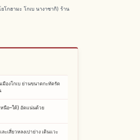
 (โยโกฮามะ โกเบ นางาซากิ) ร้าน
ในเมืองโกเบ ย่านขนาดกะทัดรัด
น
หนือ–ใต้) อัดแน่นด้วย
และเสี่ยวหลงเปาย่าง เดินแวะ