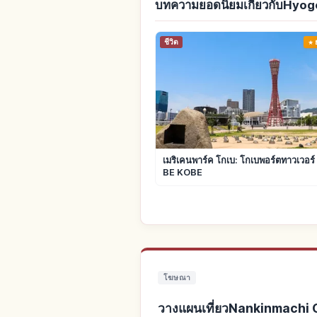
บทความยอดนิยมเกี่ยวกับHyog
ชีวิต
เมริเคนพาร์ค โกเบ: โกเบพอร์ตทาวเวอร์
BE KOBE
โฆษณา
วางแผนเที่ยวNankinmachi C