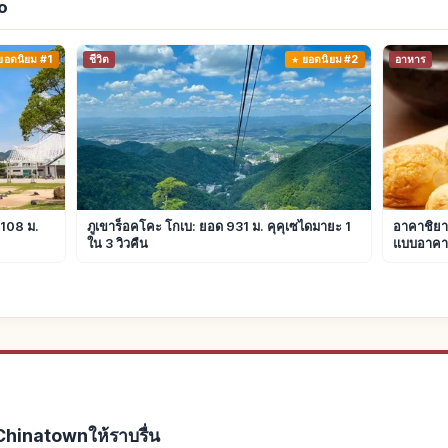
o
ยอดนิยม #1
ชีวิต
ยอดนิยม #2
อาหาร
 108 ม.
ภูเขาร็อคโคะ โกเบ: ยอด 931 ม. คุคุเซไดมายะ 1
อาคาชิยาก
ใน 3 วิวคืน
แบบอาคา
hinatownให้ราบรื่น