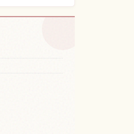
nmachi Chinatown
↗