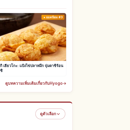
ยอดนิยม #3
ิ เฮียวโกะ: แป้งไข่ปลาหมึก จุ่มดาชิร้อน
ชิ
ดูบทความเพิ่มเติมเกี่ยวกับHyogo
→
ดูตัวเลือก