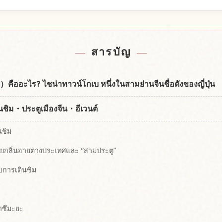
nmachi Chinatown
หากิจกรรมในNanki
↗
สารบัญ
ืออะไร? ไชน่าทาวน์โกเบ หนึ่งในสามย่านจีนชื่อดังของญี่ปุ่น
ินชิม・ประตูเมืองจีน・อีเวนต์
นชิม
้วยกลิ่นอายต่างประเทศและ “สามประตู”
ับการเดินชิม
าซึมะยะ