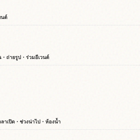
ยนต์
ิน・ถ่ายรูป・ร่วมอีเวนต์
 เวลาเปิด・ช่วงน่าไป・ห้องน้ำ