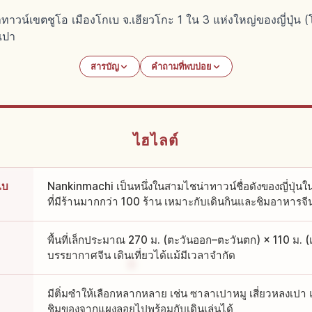
าทาวน์เขตชูโอ เมืองโกเบ จ.เฮียวโกะ 1 ใน 3 แห่งใหญ่ของญี่ปุ่น
เปา
สารบัญ
คำถามที่พบบ่อย
ไฮไลต์
เบ
Nankinmachi เป็นหนึ่งในสามไชน่าทาวน์ชื่อดังของญี่ปุ่น
ที่มีร้านมากกว่า 100 ร้าน เหมาะกับเดินกินและชิมอาหารจี
พื้นที่เล็กประมาณ 270 ม. (ตะวันออก–ตะวันตก) × 110 ม. (เ
บรรยากาศจีน เดินเที่ยวได้แม้มีเวลาจำกัด
มีติ่มซำให้เลือกหลากหลาย เช่น ซาลาเปาหมู เสี่ยวหลงเปา 
ชิมของจากแผงลอยไปพร้อมกับเดินเล่นได้