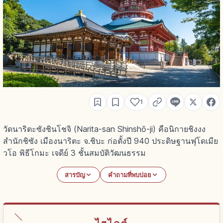
1
วัดนาริตะซังชินโชจิ (Narita-san Shinshō-ji) คือนิกายชิงงง
สำนักชิซัง เมืองนาริตะ จ.ชิบะ ก่อตั้งปี 940 ประดิษฐานฟุโดเมีย
วโอ พิธีโกมะ เจดีย์ 3 ชั้นสมบัติวัฒนธรรม
สารบัญ
คำถามที่พบบ่อย