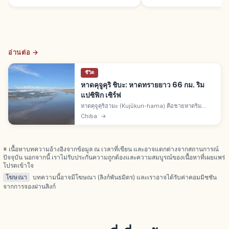
อ่านต่อ →
ชีวิต
หาดคุจูคุริ ชิบะ: หาดทรายยาว 66 กม. ริม
แปซิฟิก เซิร์ฟ
หาดคุจูคุริฮามะ (Kujūkuri-hama) คือชายหาดริม
มหาสมุทรแปซิฟิก จ.ชิบะ ยาวราว 66 กม. หาดทราย
Chiba
→
ใหญ่สุดของญี่ปุ่น เซิร์ฟและบอดี้บอร์ดยอดนิยม จิบิคิอา
มิและพระอาทิตย์ขึ้น
※ เนื้อหาบทความอ้างอิงจากข้อมูล ณ เวลาที่เขียน และอาจแตกต่างจากสถานการณ์
ปัจจุบัน นอกจากนี้ เราไม่รับประกันความถูกต้องและความสมบูรณ์ของเนื้อหาที่เผยแพร่
โปรดเข้าใจ
โฆษณา
บทความนี้อาจมีโฆษณา (ลิงก์พันธมิตร) และเราอาจได้รับค่าคอมมิชชัน
จากการจองผ่านลิงก์