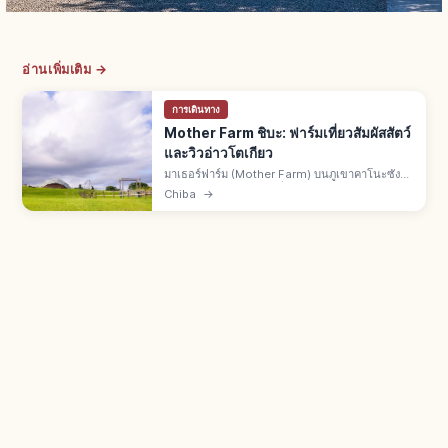
อ่านเพิ่มเติม →
การเดินทาง
Mother Farm ชิบะ: ฟาร์มเที่ยวสัมผัสสัตว์
และวิวอ่าวโตเกียว
มาเธอร์ฟาร์ม (Mother Farm) บนภูเขาคาโนะซัง
เมืองฟุตสึ จ.ชิบะ ฟาร์มเที่ยวกว้างมองเห็นอ่าว
Chiba
→
โตเกียว "ฟาร์มเอนเตอร์เทนเมนต์แห่งดอกไม้และ
สัตว์" จากโตเกียวรถ 90 นาที