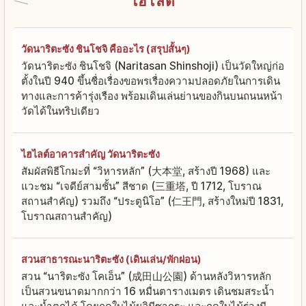
ไฮไลต์
วัดนาริตะซัง ชินโชจิ คืออะไร (สรุปสั้นๆ)
วัดนาริตะซัง ชินโชจิ (Naritasan Shinshoji) เป็นวัดใหญ่ก่อ
ตั้งในปี 940 ขึ้นชื่อเรื่องขอพรเรื่องความปลอดภัยในการเดิน
ทางและการค้ารุ่งเรือง พร้อมเดินเล่นย่านของกินบนถนนหน้า
วัดได้ในทริปเดียว
ไฮไลต์อาคารสำคัญ วัดนาริตะซัง
สัมผัสพิธีโกมะที่ “วิหารหลัก” (大本堂, สร้างปี 1968) และ
แวะชม “เจดีย์สามชั้น” สีชาด (三重塔, ปี 1712, โบราณ
สถานสำคัญ) รวมถึง “ประตูนิโอ” (仁王門, สร้างใหม่ปี 1831,
โบราณสถานสำคัญ)
สวนสาธารณะนาริตะซัง (เดินเล่น/พักผ่อน)
สวน “นาริตะซัง โคเอ็น” (成田山公園) ด้านหลังวิหารหลัก
เป็นสวนขนาดมากกว่า 16 หมื่นตารางเมตร เดินชมสระน้ำ