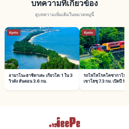
บทความที่เกี่ยวข้อง
ดูบทความเพิ่มเติมในหมวดหมู่นี้
Kyoto
Kyoto
อามาโนะฮาชิดาเตะ เกียวโต: 1 ใน 3
รถไฟโทโรคโคซากาโนะ เก
วิวดัง สันดอน 3.6 กม.
เขาโฮซุ 7.3 กม. เปิดปี 19