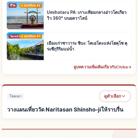
ชีวิต
ยอดนิยม #2
Umihotaru PA: เกาะเทียมกลางอ่าวโตเกียว
วิว 360° บนอควาไลน์
วัฒนธรรมดั้งเดิม
ยอดนิยม #3
เมืองเก่าซาวาระ ชิบะ: โคเอโดะแห่งโฮคุโซ คุ
ระซึกุริริมแม่น้ำ
ดูบทความเพิ่มเติมเกี่ยวกับChiba
→
ดูตัวเลือก
โฆษณา
วางแผนเที่ยววัด Naritasan Shinsho-jiให้ราบรื่น
หาที่พักใกล้วัด Naritasan Shinsho-ji
↗