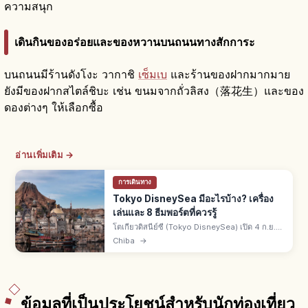
ความสนุก
เดินกินของอร่อยและของหวานบนถนนทางสักการะ
บนถนนมีร้านดังโงะ วากาชิ
เซ็มเบ
และร้านของฝากมากมาย
ยังมีของฝากสไตล์ชิบะ เช่น ขนมจากถั่วลิสง（落花生）และของ
ดองต่างๆ ให้เลือกซื้อ
อ่านเพิ่มเติม →
การเดินทาง
Tokyo DisneySea มีอะไรบ้าง? เครื่อง
เล่นและ 8 ธีมพอร์ตที่ควรรู้
โตเกียวดิสนีย์ซี (Tokyo DisneySea) เปิด 4 ก.ย.
2001 ในอุรายาสุ จ.ชิบะ ดิสนีย์พาร์กธีมทะเล มี 8
Chiba
→
ธีมพอร์ต ลำดับที่ 8 "Fantasy Springs" เปิด 6 มิ.ย.
2024
ข้อมูลที่เป็นประโยชน์สำหรับนักท่องเที่ยว