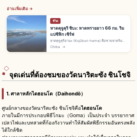
อ่านเพิ่มเติม →
ชีวิต
หาดคุจูคุริ ชิบะ: หาดทรายยาว 66 กม. ริม
แปซิฟิก เซิร์ฟ
หาดคุจูคุริฮามะ (Kujūkuri-hama) คือชายหาดริม
มหาสมุทรแปซิฟิก จ.ชิบะ ยาวราว 66 กม. หาดทราย
Chiba
→
ใหญ่สุดของญี่ปุ่น เซิร์ฟและบอดี้บอร์ดยอดนิยม จิบิคิ
อามิและพระอาทิตย์ขึ้น
จุดเด่นที่ต้องชมของวัดนาริตะซัง ชินโชจิ
1. ศาลาหลักไดฮอนโด（Daihondō）
ศูนย์กลางของวัดนาริตะซัง ชินโชจิคือ
ไดฮอนโด
ภายในมีการประกอบพิธีโกมะ（Goma）เป็นประจำ บรรยากาศ
เปลวไฟและบทสวดที่ก้องกังวานทำให้สัมผัสพิธีกรรมอันทรงพลัง
ได้ใกล้ชิด