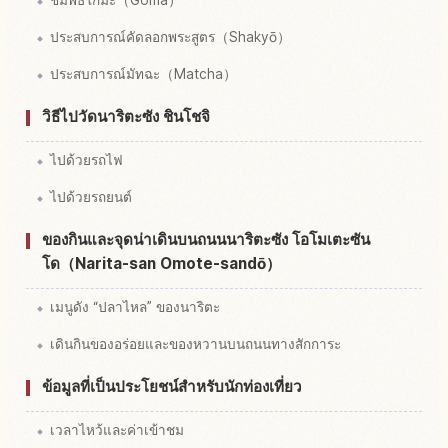
ประสบการณ์คัดลอกพระสูตร（Shakyō）
ประสบการณ์มัทฉะ（Matcha）
วิธีไปวัดนาริตะซัง ชินโชจิ
ไปด้วยรถไฟ
ไปด้วยรถยนต์
ของกินและจุดน่าเดินบนถนนนาริตะซัง โอโมเตะซัน
โด（Narita-san Omote-sandō）
เมนูดัง “ปลาไหล” ของนาริตะ
เดินกินของอร่อยและของหวานบนถนนทางสักการะ
ข้อมูลที่เป็นประโยชน์สำหรับนักท่องเที่ยว
เวลาไหว้และค่าเข้าชม