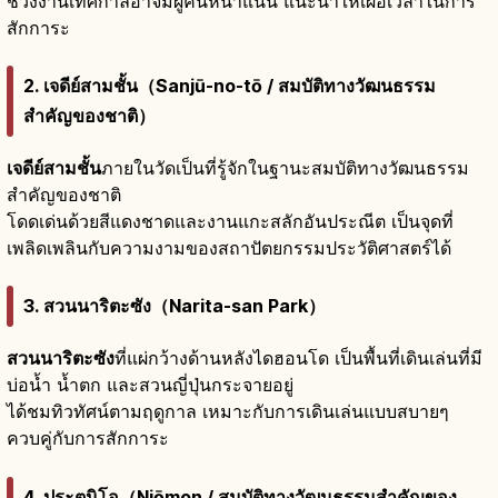
ช่วงงานเทศกาลอาจมีผู้คนหนาแน่น แนะนำให้เผื่อเวลาในการ
สักการะ
2. เจดีย์สามชั้น（Sanjū-no-tō / สมบัติทางวัฒนธรรม
สำคัญของชาติ）
เจดีย์สามชั้น
ภายในวัดเป็นที่รู้จักในฐานะสมบัติทางวัฒนธรรม
สำคัญของชาติ
โดดเด่นด้วยสีแดงชาดและงานแกะสลักอันประณีต เป็นจุดที่
เพลิดเพลินกับความงามของสถาปัตยกรรมประวัติศาสตร์ได้
3. สวนนาริตะซัง（Narita-san Park）
สวนนาริตะซัง
ที่แผ่กว้างด้านหลังไดฮอนโด เป็นพื้นที่เดินเล่นที่มี
บ่อน้ำ น้ำตก และสวนญี่ปุ่นกระจายอยู่
ได้ชมทิวทัศน์ตามฤดูกาล เหมาะกับการเดินเล่นแบบสบายๆ
ควบคู่กับการสักการะ
4. ประตูนิโอ（Niōmon / สมบัติทางวัฒนธรรมสำคัญของ