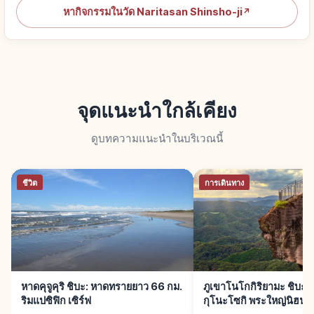
หากิจกรรมในวัด Naritasan Shinsho-ji
↗
จุดแนะนำใกล้เคียง
ดูบทความแนะนำในบริเวณนี้
ชีวิต
การเดินทาง
หาดคุจูคุริ ชิบะ: หาดทรายยาว 66 กม.
ภูเขาโนโกกิริยามะ ชิบะ: 
ริมแปซิฟิก เซิร์ฟ
กุโนะโซกิ พระใหญ่นิฮนจิ