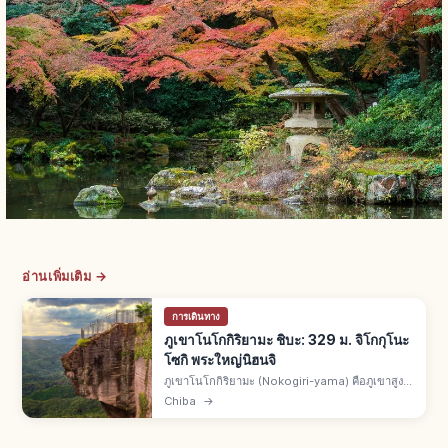
อ่านเพิ่มเติม →
การเดินทาง
ภูเขาโนโกกิริยามะ ชิบะ: 329 ม. จิโกกุโนะ
โซกิ พระใหญ่นิฮนจิ
ภูเขาโนโกกิริยามะ (Nokogiri-yama) คือภูเขาสูง
329 ม. คร่อมเมืองฟุตสึและคโยนัน จ.ชิบะ ร่องรอย
Chiba
→
เหมืองหิน จุดชมวิวจิโกกุโนะโซกิ พระใหญ่วัดนิฮนจิ
เหนืออ่าวโตเกียว