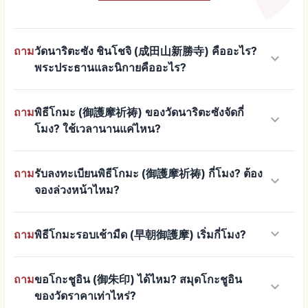
ถาม
วัดนาริตะซัง ชินโชจิ (成田山新勝寺) คืออะไร?
keyboard_arrow_down
พระประธานและนิกายคืออะไร?
ถาม
พิธีโกมะ (御護摩祈祷) ของวัดนาริตะซังจัดกี่
keyboard_arrow_down
โมง? ใช้เวลานานแค่ไหน?
ถาม
รับลงทะเบียนพิธีโกมะ (御護摩祈祷) กี่โมง? ต้อง
keyboard_arrow_down
จองล่วงหน้าไหม?
keyboard_arrow_down
ถาม
พิธีโกมะรอบเช้ามืด (早朝御護摩) เริ่มกี่โมง?
ถาม
ขอโกะชูอิน (御朱印) ได้ไหม? สมุดโกะชูอิน
keyboard_arrow_down
ของวัดราคาเท่าไหร่?