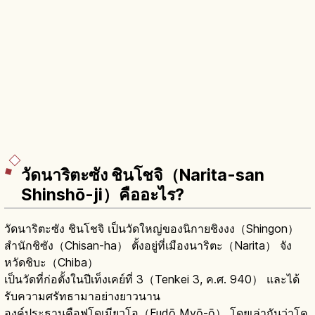
วัดนาริตะซัง ชินโชจิ（Narita-san
Shinshō-ji）คืออะไร?
วัดนาริตะซัง ชินโชจิ เป็นวัดใหญ่ของนิกายชิงงง（Shingon）
สำนักชิซัง（Chisan-ha） ตั้งอยู่ที่เมืองนาริตะ（Narita） จัง
หวัดชิบะ（Chiba）
เป็นวัดที่ก่อตั้งในปีเท็งเคย์ที่ 3（Tenkei 3, ค.ศ. 940） และได้
รับความศรัทธามาอย่างยาวนาน
องค์ประธานคือฟุโดเมียวโอ（Fudō Myō-ō） โดยเล่ากันว่าโค