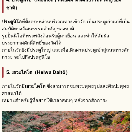
ชาติ）
ประตูนิโอ
ที่ตั้งตระหง่านบริเวณทางเข้าวัด เป็นประตูเก่าแก่ที่เป็น
สมบัติทางวัฒนธรรมสำคัญของชาติ
รูปปั้นนิโอที่ทรงพลังต้อนรับผู้มาเยือน และทำให้สัมผัส
บรรยากาศศักดิ์สิทธิ์ของวัดได้
ภายในวัดยังมีประตูใหญ่ และเมื่อเดินผ่านประตูเข้าสู่ถนนทางสัก
การะ จะไปถึงประตูนิโอ
5. เฮวะไดโต（Heiwa Daitō）
ภายในวัดมี
เฮวะไดโต
ซึ่งสามารถชมพระพุทธรูปและศิลปะพุทธ
ศาสนาได้
เหมาะสำหรับผู้ที่อยากใช้เวลาสงบๆ หลังจากสักการะ