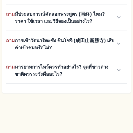
ถาม
มีประสบการณ์คัดลอกพระสูตร (写経) ไหม?
keyboard_arrow_down
ราคา ใช้เวลา และวิธีจองเป็นอย่างไร?
ถาม
การเข้าวัดนาริตะซัง ชินโชจิ (成田山新勝寺) เสีย
keyboard_arrow_down
ค่าเข้าชมหรือไม่?
ถาม
มารยาทการไหว้ควรทำอย่างไร? จุดที่ชาวต่าง
keyboard_arrow_down
ชาติควรระวังคืออะไร?