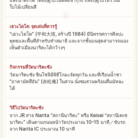
และน้ำตกได้ โดยฤดูใบไม้ผลิมีซากุระ และฤดูใบไม้ร่วงมี
ใบไม้เปลี่ยนสี
เฮวะไดโต: จุดเด่นที่ควรรู้
“เฮวะไดโต” (平和大塔, สร้างปี 1984) มีนิทรรศการศิลปะ
พุทธและพื้นที่สำหรับทำสมาธิ และจากชั้นบนสุดสามารถมอง
เห็นตัวเมืองนาริตะได้กว้างๆ
กิจกรรมที่วัดนาริตะซัง
วัดนาริตะซัง ชินโชจิมีพิธีโกมะจัดทุกวัน และที่เรือนน้ำชา
“อาคามัตสึอัน” (赤松庵) ในสวน นั่งชมสวนพร้อมดื่มมัทฉะ
ได้
วิธีไปวัดนาริตะซัง
จาก JR สาย Narita “สถานีนาริตะ” หรือ Keisei “สถานีเคเซ
นาริตะ” เดินตามถนนหน้าวัดประมาณ 10–15 นาที／ขับรถ
จาก Narita IC ประมาณ 10 นาที