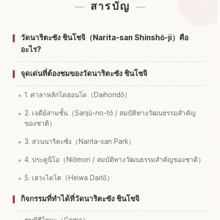
สารบัญ
หากิจกรรมในวัด Naritasan Shinsho-ji
↗
วัดนาริตะซัง ชินโชจิ（Narita-san Shinshō-ji）คือ
อะไร?
จุดเด่นที่ต้องชมของวัดนาริตะซัง ชินโชจิ
1. ศาลาหลักไดฮอนโด（Daihondō）
2. เจดีย์สามชั้น（Sanjū-no-tō / สมบัติทางวัฒนธรรมสำคัญ
ของชาติ）
3. สวนนาริตะซัง（Narita-san Park）
4. ประตูนิโอ（Niōmon / สมบัติทางวัฒนธรรมสำคัญของชาติ）
5. เฮวะไดโต（Heiwa Daitō）
กิจกรรมที่ทำได้ที่วัดนาริตะซัง ชินโชจิ
ชมพิธีโกมะ（Goma）