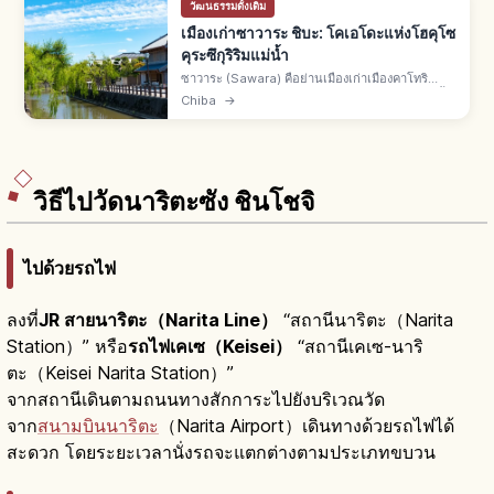
วัฒนธรรมดั้งเดิม
เมืองเก่าซาวาระ ชิบะ: โคเอโดะแห่งโฮคุโซ
คุระซึกุริริมแม่น้ำ
ซาวาระ (Sawara) คือย่านเมืองเก่าเมืองคาโทริ
จ.ชิบะ โคเอโดะแห่งโฮคุโซ รุ่งเรืองด้วยขนส่งทางน้ำ
Chiba
→
โทเนะยุคเอโดะ อาคารคุระซึกุริริมโอโนะกาวะ เขต
อนุรักษ์ปี 1996
วิธีไปวัดนาริตะซัง ชินโชจิ
ไปด้วยรถไฟ
ลงที่
JR สายนาริตะ（Narita Line）
“สถานีนาริตะ（Narita
Station）” หรือ
รถไฟเคเซ（Keisei）
“สถานีเคเซ-นาริ
ตะ（Keisei Narita Station）”
จากสถานีเดินตามถนนทางสักการะไปยังบริเวณวัด
จาก
สนามบินนาริตะ
（Narita Airport）เดินทางด้วยรถไฟได้
สะดวก โดยระยะเวลานั่งรถจะแตกต่างตามประเภทขบวน