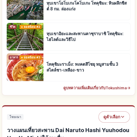
หุบเขาโอโบเกะโคโบเกะ โทคุชิมะ: หินผลึกชีส
ต์ 8 กม. ล่องแก่ง
ชีวิต
ยอดนิยม #2
หุบเขาอิยะและสะพานคาซุราบาชิ โทคุชิมะ:
ไฮไลต์และวิธีไป
อาหาร
ยอดนิยม #3
โทคุชิมะราเม็ง: ทงคตสึโชยุ หมูสามชั้น 3
สไตล์ชา-เหลือง-ขาว
ดูบทความเพิ่มเติมเกี่ยวกับTokushima
→
ดูตัวเลือก
โฆษณา
วางแผนเที่ยวสะพาน Dai Naruto Hashi Yuuhodou