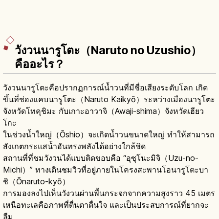
วังวนนารูโตะ（Naruto no Uzushio）
คืออะไร？
วังวนนารูโตะคือปรากฏการณ์น้ำวนที่มีชื่อเสียงระดับโลก เกิด
ขึ้นที่ช่องแคบนารูโตะ（Naruto Kaikyō）ระหว่างเมืองนารูโตะ
จังหวัดโทคุชิมะ กับเกาะอาวาจิ（Awaji-shima）จังหวัดเฮียว
โกะ
ในช่วงน้ำใหญ่（Ōshio）จะเกิดน้ำวนขนาดใหญ่ ทำให้สามารถ
สังเกตกระแสน้ำอันทรงพลังได้อย่างใกล้ชิด
สถานที่ที่ชมวังวนได้แบบติดขอบคือ “อุซุโนะมิจิ（Uzu-no-
Michi）” ทางเดินชมวิวที่อยู่ภายในโครงสะพานโอนารูโตะบา
ชิ（Ōnaruto-kyō）
การมองลงไปเห็นวังวนผ่านพื้นกระจกจากความสูงราว 45 เมตร
เหนือทะเลคือภาพที่ตื่นตาตื่นใจ และเป็นประสบการณ์ที่ยากจะ
ลืม