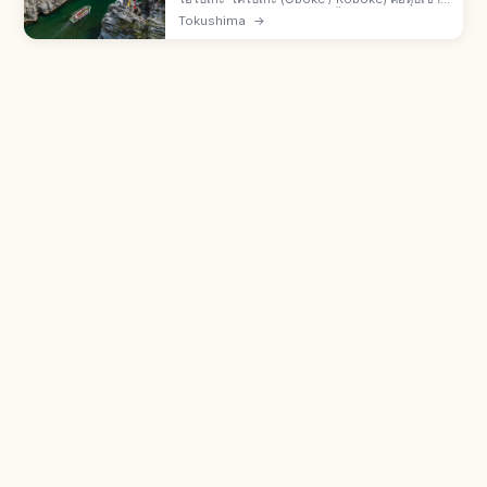
เมืองมิโยชิ จ.โทคุชิมะ จากแม่น้ำโยชิโนะกัดเซาะหิน
Tokushima
→
ผลึกชีสต์ ยาว 8 กม. สถานที่งดงามและอนุสรณ์
ธรรมชาติแห่งชาติ ล่องแก่ง