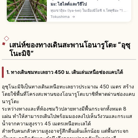
มะ: ไฮไลต์และวิธีไป
หุบเขาอิยะ (Iya-kei) ในเมืองมิโยชิ จ.โทคุชิมะ "1 ใน
3 แดนลี้ลับของญี่ปุ่น" สะพานเถาวัลย์อิยะ-โนะ-คาซุ
Tokushima
→
ราบาชิทำจากชิราคุจิคะซุระ "1 ใน 3 สะพานแปลก"
มรดกพื้นบ้าน
เสน่ห์ของทางเดินสะพานโอนารูโตะ “อุซุ
โนะมิจิ”
1. ทางเดินชมทะเลยาว 450 ม. เดินเล่นเหนือช่องแคบได้
อุซุโนะมิจิเป็นทางเดินเหนือทะเลยาวประมาณ 450 เมตร สร้าง
โดยใช้พื้นที่โครงสะพานของโอนารูโตะบาชิที่พาดผ่านช่องแคบ
นารูโตะ
ระหว่างทางและที่ห้องชมวิวปลายทางมีพื้นกระจกทั้งหมด 8
แผ่น ทำให้สามารถเดินไปพร้อมมองลงไปเห็นวังวนและกระแส
น้ำจากความสูงราว 45 เมตรเหนือทะเลได้
สำหรับคนกลัวความสูงอาจรู้สึกตื่นเต้นเล็กน้อย แต่พื้นกระจก