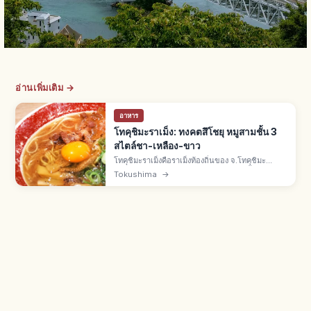
อ่านเพิ่มเติม →
อาหาร
โทคุชิมะราเม็ง: ทงคตสึโชยุ หมูสามชั้น 3
สไตล์ชา-เหลือง-ขาว
โทคุชิมะราเม็งคือราเม็งท้องถิ่นของ จ.โทคุชิมะ
ภูมิภาคชิโกกุ ซุปทงคตสึโชยุเข้ม หมูสามชั้นรสหวาน
Tokushima
→
เค็ม ใส่ไข่ดิบ มี 3 สาย น้ำตาล เหลือง ขาว ร้านดังอิ
โนะทานิ โทได