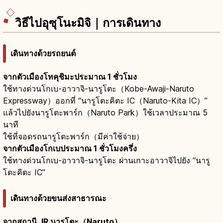
วิธีไปอุซุโนะมิจิ｜การเดินทาง
เดินทางด้วยรถยนต์
จากตัวเมืองโทคุชิมะประมาณ 1 ชั่วโมง
ใช้ทางด่วนโกเบ-อาวาจิ-นารูโตะ（Kobe-Awaji-Naruto
Expressway）ออกที่ “นารูโตะคิตะ IC（Naruto-Kita IC）”
แล้วไปยังนารูโตะพาร์ก（Naruto Park）ใช้เวลาประมาณ 5
นาที
ใช้ที่จอดรถนารูโตะพาร์ก（มีค่าใช้จ่าย）
จากตัวเมืองโกเบประมาณ 1 ชั่วโมงครึ่ง
ใช้ทางด่วนโกเบ-อาวาจิ-นารูโตะ ผ่านเกาะอาวาจิไปยัง “นารู
โตะคิตะ IC”
เดินทางด้วยขนส่งสาธารณะ
จากสถานี JR นารูโตะ（Naruto）