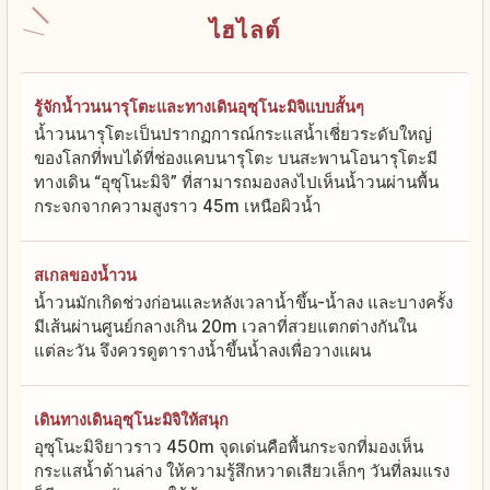
ไฮไลต์
รู้จักน้ำวนนารุโตะและทางเดินอุซุโนะมิจิแบบสั้นๆ
น้ำวนนารุโตะเป็นปรากฏการณ์กระแสน้ำเชี่ยวระดับใหญ่
ของโลกที่พบได้ที่ช่องแคบนารุโตะ บนสะพานโอนารุโตะมี
ทางเดิน “อุซุโนะมิจิ” ที่สามารถมองลงไปเห็นน้ำวนผ่านพื้น
กระจกจากความสูงราว 45m เหนือผิวน้ำ
สเกลของน้ำวน
น้ำวนมักเกิดช่วงก่อนและหลังเวลาน้ำขึ้น-น้ำลง และบางครั้ง
มีเส้นผ่านศูนย์กลางเกิน 20m เวลาที่สวยแตกต่างกันใน
แต่ละวัน จึงควรดูตารางน้ำขึ้นน้ำลงเพื่อวางแผน
เดินทางเดินอุซุโนะมิจิให้สนุก
อุซุโนะมิจิยาวราว 450m จุดเด่นคือพื้นกระจกที่มองเห็น
กระแสน้ำด้านล่าง ให้ความรู้สึกหวาดเสียวเล็กๆ วันที่ลมแรง