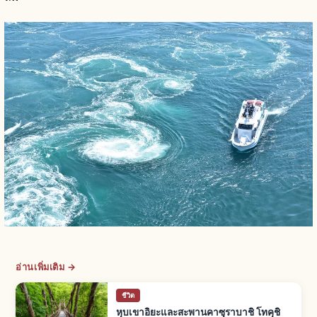
อ่านเพิ่มเติม →
ชีวิต
หุบเขาอิยะและสะพานคาซุราบาชิ โทคุชิ