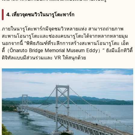
4. เที่ยวจุดชมวิวในนารูโตะพาร์ก
ภายในนารูโตะพาร์กมีจุดชมวิวหลายแห่ง สามารถถ่ายภาพ
สะพานโอนารูโตะและช่องแคบนารูโตะได้จากหลากหลายมุม
นอกจากนี้ “พิพิธภัณฑ์ที่ระลึกการสร้างสะพานโอนารูโตะ เอ็ด
ดี้（Ōnaruto Bridge Memorial Museum Eddy）” ยังมีแอ็กทิวิตี้
ดิจิทัลแบบมีส่วนร่วมและ VR ให้สนุกด้วย