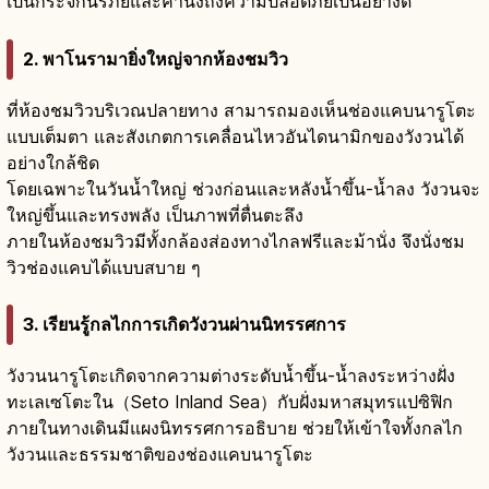
เป็นกระจกนิรภัยและคำนึงถึงความปลอดภัยเป็นอย่างดี
2. พาโนรามายิ่งใหญ่จากห้องชมวิว
ที่ห้องชมวิวบริเวณปลายทาง สามารถมองเห็นช่องแคบนารูโตะ
แบบเต็มตา และสังเกตการเคลื่อนไหวอันไดนามิกของวังวนได้
อย่างใกล้ชิด
โดยเฉพาะในวันน้ำใหญ่ ช่วงก่อนและหลังน้ำขึ้น-น้ำลง วังวนจะ
ใหญ่ขึ้นและทรงพลัง เป็นภาพที่ตื่นตะลึง
ภายในห้องชมวิวมีทั้งกล้องส่องทางไกลฟรีและม้านั่ง จึงนั่งชม
วิวช่องแคบได้แบบสบาย ๆ
3. เรียนรู้กลไกการเกิดวังวนผ่านนิทรรศการ
วังวนนารูโตะเกิดจากความต่างระดับน้ำขึ้น-น้ำลงระหว่างฝั่ง
ทะเลเซโตะใน（Seto Inland Sea）กับฝั่งมหาสมุทรแปซิฟิก
ภายในทางเดินมีแผงนิทรรศการอธิบาย ช่วยให้เข้าใจทั้งกลไก
วังวนและธรรมชาติของช่องแคบนารูโตะ