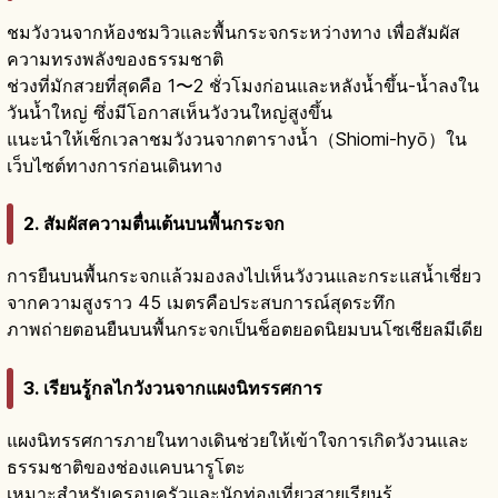
ชมวังวนจากห้องชมวิวและพื้นกระจกระหว่างทาง เพื่อสัมผัส
ความทรงพลังของธรรมชาติ
ช่วงที่มักสวยที่สุดคือ 1〜2 ชั่วโมงก่อนและหลังน้ำขึ้น-น้ำลงใน
วันน้ำใหญ่ ซึ่งมีโอกาสเห็นวังวนใหญ่สูงขึ้น
แนะนำให้เช็กเวลาชมวังวนจากตารางน้ำ（Shiomi-hyō）ใน
เว็บไซต์ทางการก่อนเดินทาง
2. สัมผัสความตื่นเต้นบนพื้นกระจก
การยืนบนพื้นกระจกแล้วมองลงไปเห็นวังวนและกระแสน้ำเชี่ยว
จากความสูงราว 45 เมตรคือประสบการณ์สุดระทึก
ภาพถ่ายตอนยืนบนพื้นกระจกเป็นช็อตยอดนิยมบนโซเชียลมีเดีย
3. เรียนรู้กลไกวังวนจากแผงนิทรรศการ
แผงนิทรรศการภายในทางเดินช่วยให้เข้าใจการเกิดวังวนและ
ธรรมชาติของช่องแคบนารูโตะ
เหมาะสำหรับครอบครัวและนักท่องเที่ยวสายเรียนรู้