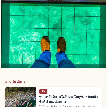
อ่านเพิ่มเติม →
ชีวิต
หุบเขาโอโบเกะโคโบเกะ โทคุชิมะ: หินผลึก
ชีสต์ 8 กม. ล่องแก่ง
โอโบเกะ-โคโบเกะ (Ōboke / Koboke) คือหุบเขา