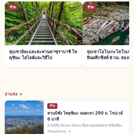
ชีวิต
ชีวิต
หุบเขาอิยะและสะพานคาซุราบาชิ โท
หุบเขาโอโบเกะโคโบเกะ โ
คุชิมะ: ไฮไลต์และวิธีไป
หินผลึกชีสต์ 8 กม. ล่องแก่
อ่านต่อ →
ชีวิต
สวนบิซัง โทคุชิมะ: ยอดเขา 290 ม. โรปเวย์
6 นาที
สวนบิซัง (Bizan Kōen) คือสวนบนยอดเขาบิซังเมืองโท
คุชิมะ สูงราว 290 ม. ปรากฏในมันโยชู วิวแม่น้ำโยชิ
Tokushima
→