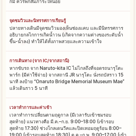
ก็มี ควรพกสัมภาระให้น้อย
จุดชมวิวและนิทรรศการเรียนรู้
ปลายทางเดินมีจุดชมวิวมองเห็นช่องแคบ และมีนิทรรศการ
อธิบายกลไกการเกิดน้ำวน (เกิดจากความต่างของระดับน้ำ
ขึ้น-น้ำลง) ทำให้ได้ทั้งภาพสวยและความเข้าใจ
การเดินทาง (จาก IC/จากสถานี)
หากขับรถ จาก Naruto-kita IC ไม่ไกลถึงที่จอดรถนารุโตะ
พาร์ก (มีค่าใช้จ่าย) จากสถานี JR นารุโตะ นั่งรถบัสราว 15
นาที ลงป้าย “Onaruto Bridge Memorial Museum Mae”
แล้วเดินราว 5 นาที
เวลาทำการและค่าเข้า
เวลาทำการเปลี่ยนตามฤดูกาล (มีเวลารับเข้าชมรอบ
สุดท้าย) แนวทางคือ มี.ค.–ก.ย. 9:00–18:00 (เข้ารอบ
สุดท้าย 17:30) ช่วงโกลเดนวีคและปิดเทอมฤดูร้อน 8:00–
19:00 (เข้ารอบสุดท้าย 18:30) ต.ค.–ก.พ. 9:00–17:00 (เข้า