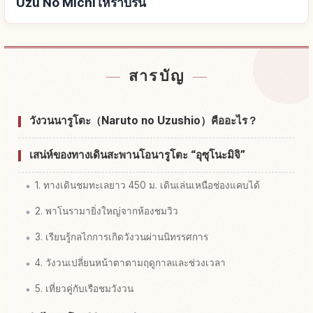
Uzu No Michiให้ราบรื่น
หาที่พักใกล้สะพาน Dai Naruto Hashi Yuuhodou Uzu
↗
สารบัญ
No Michi
หากิจกรรมในสะพาน Dai Naruto Hashi Yuuhodou
วังวนนารูโตะ（Naruto no Uzushio）คืออะไร？
↗
Uzu No Michi
เสน่ห์ของทางเดินสะพานโอนารูโตะ “อุซุโนะมิจิ”
1. ทางเดินชมทะเลยาว 450 ม. เดินเล่นเหนือช่องแคบได้
2. พาโนรามายิ่งใหญ่จากห้องชมวิว
3. เรียนรู้กลไกการเกิดวังวนผ่านนิทรรศการ
4. วังวนเปลี่ยนหน้าตาตามฤดูกาลและช่วงเวลา
5. เที่ยวคู่กับเรือชมวังวน