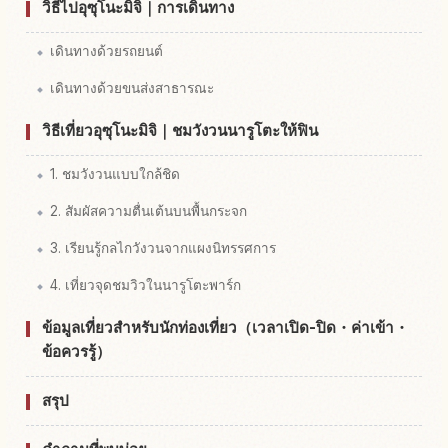
วิธีไปอุซุโนะมิจิ｜การเดินทาง
เดินทางด้วยรถยนต์
เดินทางด้วยขนส่งสาธารณะ
วิธีเที่ยวอุซุโนะมิจิ｜ชมวังวนนารูโตะให้ฟิน
1. ชมวังวนแบบใกล้ชิด
2. สัมผัสความตื่นเต้นบนพื้นกระจก
3. เรียนรู้กลไกวังวนจากแผงนิทรรศการ
4. เที่ยวจุดชมวิวในนารูโตะพาร์ก
ข้อมูลเที่ยวสำหรับนักท่องเที่ยว（เวลาเปิด-ปิด・ค่าเข้า・
ข้อควรรู้）
สรุป