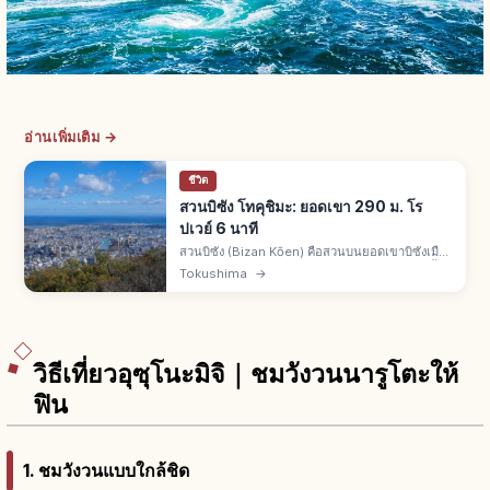
อ่านเพิ่มเติม →
ชีวิต
สวนบิซัง โทคุชิมะ: ยอดเขา 290 ม. โร
ปเวย์ 6 นาที
สวนบิซัง (Bizan Kōen) คือสวนบนยอดเขาบิซังเมือง
โทคุชิมะ สูงราว 290 ม. ปรากฏในมันโยชู วิวแม่น้ำ
Tokushima
→
โยชิโนะ-เกาะอาวาจิ โรปเวย์จากอะวะโอโดริไคคัง
6 นาที
วิธีเที่ยวอุซุโนะมิจิ｜ชมวังวนนารูโตะให้
ฟิน
1. ชมวังวนแบบใกล้ชิด