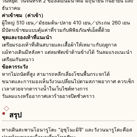
วันหยุด: วันจันทร์ที่ 2 ของเดือนมีนาคม มิถุนายน กันยายน และ
ธันวาคม
ค่าเข้าชม（ค่าเข้า）
ผู้ใหญ่ 510 เยน／มัธยมต้น-ปลาย 410 เยน／ประถม 260 เยน
มีบัตรเข้าชมแบบคุ้มค่าที่รวมกับพิพิธภัณฑ์เอ็ดดี้ด้วย
ชุดและรองเท้าที่แนะนำ
เตรียมรองเท้าที่เดินสบายและเสื้อผ้าให้เหมาะกับฤดูกาล
แม้ทางเดินมีหลังคา แต่ลมพัดเข้าด้านข้างได้ วันลมแรงแนะนำ
เตรียมกันหนาว
ข้อควรระวัง
หากไม่ถนัดที่สูง สามารถหลีกเลี่ยงโซนพื้นกระจกได้
ขนาดและการมองเห็นวังวนเปลี่ยนไปตามสภาพอากาศ ควรเช็ก
เวลาสวยจากตารางน้ำในเว็บไซต์ทางการ
วันลมแรงหรืออากาศเลวร้ายอาจปิดชั่วคราว
สรุป
ทางเดินสะพานโอนารูโตะ “อุซุโนะมิจิ” และวังวนนารูโตะคือส
ปอตห้ามพลาดเมื่อมาเที่ยวโทคุชิมะ