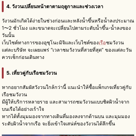
4. วังวนเปลี่ยนหน้าตาตามฤดูกาลและช่วงเวลา
วังวนมักเกิดได้ง่ายในช่วงก่อนและหลังน้ำขึ้นหรือน้ำลงประมาณ
1〜2 ชั่วโมง และขนาดจะเปลี่ยนไปตามระดับน้ำขึ้น-น้ำลงของ
วันนั้น
เว็บไซต์ทางการของอุซุโนะมิจิและเว็บไซต์ของ
เรือ
ชมวังวน
แต่ละบริษัท จะเผยแพร่ “เวลาชมวังวนที่สวยที่สุด” ของแต่ละวัน
ควรเช็กก่อนเดินทาง
5. เที่ยวคู่กับเรือชมวังวน
หากอยากสัมผัสวังวนใกล้กว่านี้ แนะนำให้ซื้อแพ็กเกจเที่ยวคู่กับ
เรือชมวังวน
มีผู้ให้บริการหลายราย และสามารถชมวังวนแบบชิดผิวน้ำจาก
บนเรือได้อย่างเร้าใจ
หากได้ทั้งมุมมองจากทางเดินที่มองลงจากด้านบน และมุมมอง
ระดับผิวน้ำจากเรือ จะยิ่งเข้าใจเสน่ห์ของวังวนได้ลึกขึ้น