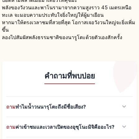
พลังของวังวนและพาโนรามาจากความสูงราว 45 เมตรเหนือ
ทะเล จะมอบความประทับใจยิ่งใหญ่ให้ผู้มาเยือน
หากมาให้ตรงเวลาชมที่สวยที่สุด โอกาสเจอวังวนใหญ่จะยิ่งเพิ่ม
ขึ้น
ลองไปสัมผัสพลังธรรมชาติของนารูโตะด้วยตัวเองสักครั้ง
คำถามที่พบบ่อย
keyboard_arrow_down
ถาม
ทำไมน้ำวนนารุโตะถึงมีชื่อเสียง?
keyboard_arrow_down
ถาม
ค่าเข้าชมและเวลาเปิดของอุซุโนะมิจิคืออะไร?