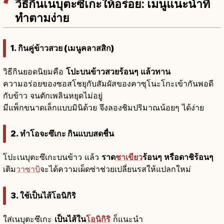
วิธีกินเนบุตะซึเกะให้อร่อย: เมนูแนะนำที่
ทำตามง่าย
1. กินคู่ข้าวสวย (เมนูคลาสสิก)
วิธีกินยอดนิยมคือ
โปะบนข้าวสวยร้อนๆ แล้วทาน
ความอร่อยของซอสโชยุกับสัมผัสของคาซุโนะโกะเข้ากันพอดี
กับข้าว จนตักเพลินหยุดไม่อยู่
มีแพ็กขนาดเล็กแบบมินิด้วย จึงลองชิมปริมาณน้อยๆ ได้ง่าย
2. ทำโอจะซึเกะ กินแบบสดชื่น
โปะเนบุตะซึเกะบนข้าว แล้ว
ราด
ชาเขียว
ร้อนๆ หรือดาชิร้อนๆ
เติม
วาซาบิ
จะได้ความเผ็ดซ่าช่วยเปลี่ยนรสให้แปลกใหม่
3. ใช้เป็นไส้โอนิกิริ
ใส่เนบุตะซึเกะ
เป็นไส้ใน
โอนิกิริ
ก็แนะนำ