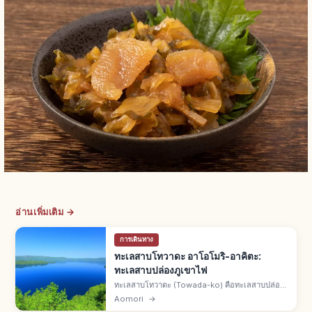
อ่านเพิ่มเติม →
การเดินทาง
ทะเลสาบโทวาดะ อาโอโมริ-อาคิตะ:
ทะเลสาบปล่องภูเขาไฟ
ทะเลสาบโทวาดะ (Towada-ko) คือทะเลสาบปล่อง
ภูเขาไฟคร่อม จ.อาโอโมริและอาคิตะ แหล่งทิวทัศน์
Aomori
→
พิเศษและอนุสรณ์ธรรมชาติ อุทยานแห่งชาติโทวา