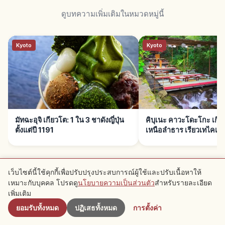
ดูบทความเพิ่มเติมในหมวดหมู่นี้
Kyoto
Kyoto
มัทฉะอุจิ เกียวโต: 1 ใน 3 ชาดังญี่ปุ่น
คิบุเนะ คาวะโดะโกะ เกียว
ตั้งแต่ปี 1191
เหนือลำธาร เรียวเทไคเซก
เว็บไซต์นี้ใช้คุกกี้เพื่อปรับปรุงประสบการณ์ผู้ใช้และปรับเนื้อหาให้
เหมาะกับบุคคล โปรดดู
นโยบายความเป็นส่วนตัว
สำหรับรายละเอียด
ใกล้เคียง
เพิ่มเติม
ยอมรับทั้งหมด
ปฏิเสธทั้งหมด
การตั้งค่า