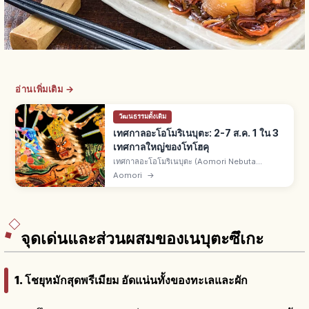
อ่านเพิ่มเติม →
วัฒนธรรมดั้งเดิม
เทศกาลอะโอโมริเนบุตะ: 2-7 ส.ค. 1 ใน 3
เทศกาลใหญ่ของโทโฮคุ
เทศกาลอะโอโมริเนบุตะ (Aomori Nebuta
Matsuri) เมืองอาโอโมริ จ.อาโอโมริ 2-7 ส.ค. ทุกปี
Aomori
→
1 ใน 3 เทศกาลใหญ่แห่งโทโฮคุ ทรัพย์สินวัฒนธรรม
พื้นบ้านชาติ ผู้ชมระดับล้านคน
จุดเด่นและส่วนผสมของเนบุตะซึเกะ
1. โชยุหมักสุดพรีเมียม อัดแน่นทั้งของทะเลและผัก