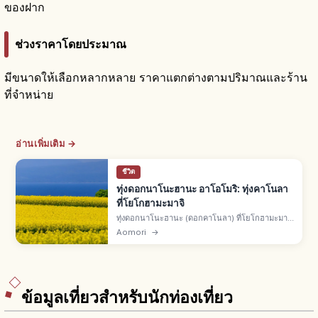
ของฝาก
ช่วงราคาโดยประมาณ
มีขนาดให้เลือกหลากหลาย ราคาแตกต่างตามปริมาณและร้าน
ที่จำหน่าย
อ่านเพิ่มเติม →
ชีวิต
ทุ่งดอกนาโนะฮานะ อาโอโมริ: ทุ่งคาโนลา
ที่โยโกฮามะมาจิ
ทุ่งดอกนาโนะฮานะ (ดอกคาโนลา) ที่โยโกฮามะมาจิ
คอคอดคาบสมุทรชิโมคิตะ จ.อาโอโมริ ฤดูใบไม้ผลิ
Aomori
→
ดอกเหลืองสดบานเต็มผืน พร้อมเทศกาลนาโนะฮานะ
และของท้องถิ่น
ข้อมูลเที่ยวสำหรับนักท่องเที่ยว