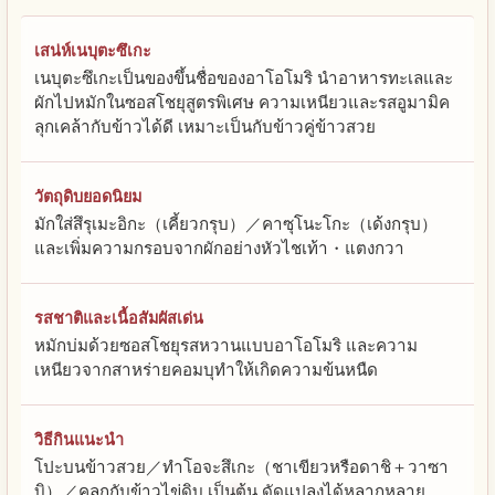
เสน่ห์เนบุตะซึเกะ
เนบุตะซึเกะเป็นของขึ้นชื่อของอาโอโมริ นำอาหารทะเลและ
ผักไปหมักในซอสโชยุสูตรพิเศษ ความเหนียวและรสอูมามิค
ลุกเคล้ากับข้าวได้ดี เหมาะเป็นกับข้าวคู่ข้าวสวย
วัตถุดิบยอดนิยม
มักใส่สึรุเมะอิกะ（เคี้ยวกรุบ）／คาซุโนะโกะ（เด้งกรุบ）
และเพิ่มความกรอบจากผักอย่างหัวไชเท้า・แตงกวา
รสชาติและเนื้อสัมผัสเด่น
หมักบ่มด้วยซอสโชยุรสหวานแบบอาโอโมริ และความ
เหนียวจากสาหร่ายคอมบุทำให้เกิดความข้นหนืด
วิธีกินแนะนำ
โปะบนข้าวสวย／ทำโอจะสึเกะ（ชาเขียวหรือดาชิ＋วาซา
บิ）／คลุกกับข้าวไข่ดิบ เป็นต้น ดัดแปลงได้หลากหลาย