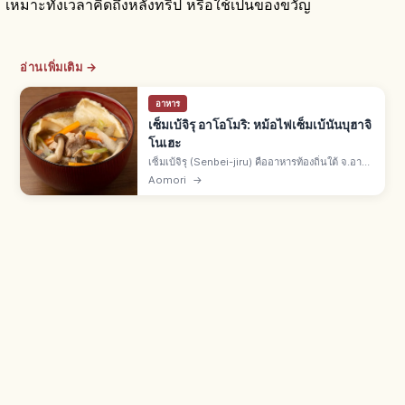
เหมาะทั้งเวลาคิดถึงหลังทริป หรือใช้เป็นของขวัญ
อ่านเพิ่มเติม →
อาหาร
เซ็มเบ้จิรุ อาโอโมริ: หม้อไฟเซ็มเบ้นันบุฮาจิ
โนเฮะ
เซ็มเบ้จิรุ (Senbei-jiru) คืออาหารท้องถิ่นใต้ จ.อาโอ
โมริ เมืองฮาจิโนเฮะ หม้อไฟใส่โอสึยุเซ็มเบ้จากแป้ง
Aomori
→
สาลีและเกลือ ต้มแล้วหนึบนุ่ม 100 เมนูชนบทของ
กระทรวงเกษตร