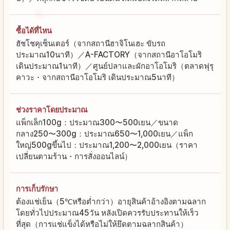
ซื้อได้ที่ไหน
ฮัชโชคุเซ็นเตอร์（จากสถานีฮาจิโนเฮะ ขับรถ
ประมาณ10นาที）／A-FACTORY（จากสถานีอาโอโมริ
เดินประมาณ1นาที）／ศูนย์ปลาและผักอาโอโมริ（ตลาดฟุรุ
คาวะ・จากสถานีอาโอโมริ เดินประมาณ5นาที）
ช่วงราคาโดยประมาณ
แพ็กเล็ก100g：ประมาณ300〜500เยน／ขนาด
กลาง250〜300g：ประมาณ650〜1,000เยน／แพ็ก
ใหญ่500gขึ้นไป：ประมาณ1,200〜2,000เยน（ราคา
เปลี่ยนตามร้าน・การสั่งออนไลน์）
การเก็บรักษา
ต้องแช่เย็น（5℃หรือต่ำกว่า）อายุสินค้าอ้างอิงตามฉลาก
โดยทั่วไปประมาณ45วัน หลังเปิดควรรับประทานให้เร็ว
ที่สุด（การแช่แข็งได้หรือไม่ให้ยึดตามฉลากสินค้า）