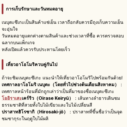
การเก็บรักษาและวันหมดอายุ
เนบุตะซึเกะเป็นสินค้าแช่เย็น เวลาถือกลับควรมีถุงเก็บความเย็น
จะอุ่นใจ
วันหมดอายุแตกต่างตามสินค้าและช่วงเวลาที่ซื้อ ควรตรวจสอบ
ฉลากบนแพ็กเกจ
หลังเปิดแล้วควรรับประทานโดยเร็ว
เที่ยวอาโอโมริควบคู่กันไป
ถ้าจะชิมเนบุตะซึเกะ แนะนำให้เที่ยวอาโอโมริไปพร้อมกันด้วย!
เทศกาลอาโอโมริ เนบุตะ（โดยทั่วไปช่วงต้นเดือนสิงหาคม）
：
เทศกาลหน้าร้อนที่มักถูกเล่าว่าเป็นที่มาของชื่อเนบุตะซึเกะ
โออิราเสะ
เคร์ริว（Oirase Keiryū）
：เส้นทางลำธารเดินชม
ธรรมชาติที่สวยทั้งใบไม้เขียวและใบไม้เปลี่ยนสี
ปราสาทฮิโรซากิ（Hirosaki-jō）
：ปราสาทที่ขึ้นชื่อว่าเป็นจุด
ชมซากุระในฤดูใบไม้ผลิ