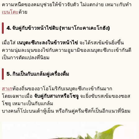
ความหนืดของคมบุช่วยให้ข้าวจับตัว ไม่แตกง่าย เหมาะกับทำ
เบนโตะ
ด้วย
4. จับคู่กับข้าวหน้าไข่ดิบ (ทามาโกะคาเคะโกฮัง)
เมื่อใส่
เนบุตะซึเกะลงในข้าวหน้าไข่
จะได้รสเข้มข้นยิ่งขึ้น
ความนุ่มละมุนของไข่กับความอูมามิของเนบุตะซึเกะเข้ากันดี
เป็นการดัดแปลงที่นิยม
5. กินเป็นกับแกล้มคู่เครื่องดื่ม
สาเก
ท้องถิ่นของอาโอโมริกับเนบุตะซึเกะเข้ากันมาก
โดยเฉพาะเมื่อ
จับคู่กับสาเกหรือโชจู
จะยิ่งขับรสเข้มของซอส
โชยุ เหมาะเป็นกับแกล้ม
บางคนก็โปะบนเต้าหู้เย็น หรือกินคู่ครีมชีสก็เป็นอีกแนวที่นิยม