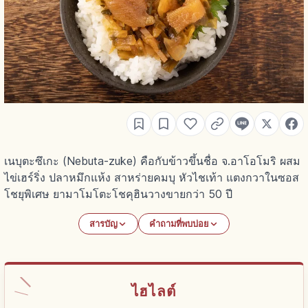
เนบุตะซึเกะ (Nebuta-zuke) คือกับข้าวขึ้นชื่อ จ.อาโอโมริ ผสม
ไข่เฮร์ริ่ง ปลาหมึกแห้ง สาหร่ายคมบุ หัวไชเท้า แตงกวาในซอส
โชยุพิเศษ ยามาโมโตะโชคุฮินวางขายกว่า 50 ปี
สารบัญ
คำถามที่พบบ่อย
ไฮไลต์