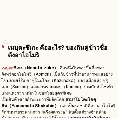
เนบุตะซึเกะ คืออะไร? ของกินคู่ข้าวชื่อ
ดังอาโอโมริ
เนบุตะ
ซึเกะ（Nebuta-zuke）
คือหนึ่งในของขึ้นชื่อของ
จังหวัดอาโอโมริ（Aomori）เป็นกับข้าวที่นำอาหารทะเลอย่าง
ไข่ปลาเฮร์ริ่ง คาซุโนะโกะ（Kazunoko）ปลาหมึกแห้ง ซุรุ
เมะ（Surume）และสาหร่ายคมบุ（Kombu）รวมกับหัวไชเท้า
และแตงกวา หมักในซอสโชยุสูตรพิเศษ
เป็นสินค้าขายดีระยะยาวที่ผลิตโดย
ยามาโมโตะโชคุ
ฮิน（Yamamoto Shokuhin）
และเป็นรสชาติที่ชาวอาโอโมริ
รักกันมายาวนานกว่า “ครึ่งศตวรรษ” นับตั้งแต่วางจำหน่าย