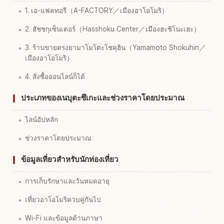
1. เอ-แฟคทอรี（A-FACTORY／เมืองอาโอโมริ）
2. ฮัชชกุเซ็นเตอร์（Hasshoku Center／เมืองฮะชิโนะเฮะ）
3. ร้านขายตรงยามาโมโตะโชคุฮิน（Yamamoto Shokuhin／
เมืองอาโอโมริ）
4. สั่งซื้อออนไลน์ก็ได้
ประเภทของเนบุตะซึเกะและช่วงราคาโดยประมาณ
ไลน์อัปหลัก
ช่วงราคาโดยประมาณ
ข้อมูลเที่ยวสำหรับนักท่องเที่ยว
การเก็บรักษาและวันหมดอายุ
เที่ยวอาโอโมริควบคู่กันไป
Wi-Fi และข้อมูลด้านภาษา