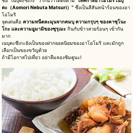
ชื่อ “เนบุตะซึเกะ” ว่ากันว่าได้ตั้งตาม
“เทศกาลอาโอโมริ เนบุ
ตะ（Aomori Nebuta Matsuri）”
ซึ่งเป็นสีสันหน้าร้อนของอา
โอโมริ
จุดเด่นคือ
ความหนืดละมุนจากคมบุ ความกรุบๆ ของคาซุโนะ
โกะ และความอูมามิของซุรุเมะ
กินกับข้าวสวยร้อนๆ เข้ากัน
มาก
เนบุตะซึเกะยังเป็นของฝากยอดนิยมของอาโอโมริ และมักถูก
เลือกเป็นของขวัญด้วย
ถ้ามีโอกาสไปเที่ยว อย่าลืมลองชิมดูนะ!