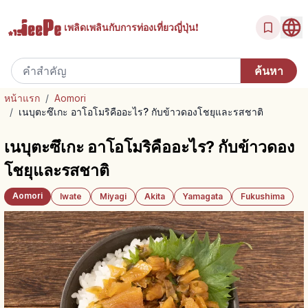
เพลิดเพลินกับ
การท่องเที่ยวญี่ปุ่น!
หน้าแรก
/
Aomori
/
เนบุตะซึเกะ อาโอโมริคืออะไร? กับข้าวดองโชยุและรสชาติ
เนบุตะซึเกะ อาโอโมริคืออะไร? กับข้าวดอง
โชยุและรสชาติ
Aomori
Iwate
Miyagi
Akita
Yamagata
Fukushima