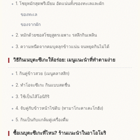
1. โชยุหมักสุดพรีเมียม อัดแน่นทั้งของทะเลและผัก
ของทะเล
ของจากผัก
2. หมักด้วยซอสโชยุสูตรเฉพาะ รสลึกกินเพลิน
3. ความหนืดจากคมบุคลุกข้าวแน่น จนหยุดกินไม่ได้
วิธีกินเนบุตะซึเกะให้อร่อย: เมนูแนะนำที่ทำตามง่าย
1. กินคู่ข้าวสวย (เมนูคลาสสิก)
2. ทำโอจะซึเกะ กินแบบสดชื่น
3. ใช้เป็นไส้โอนิกิริ
4. จับคู่กับข้าวหน้าไข่ดิบ (ทามาโกะคาเคะโกฮัง)
5. กินเป็นกับแกล้มคู่เครื่องดื่ม
ซื้อเนบุตะซึเกะที่ไหน? ร้านแนะนำในอาโอโมริ