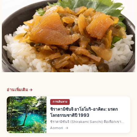
อ่านเพิ่มเติม →
การเดินทาง
ชิราคามิซันจิ อาโอโมริ-อาคิตะ: มรดก
โลกธรรมชาติปี 1993
ชิราคามิซันจิ (Shirakami Sanchi) คือเทือกเขา
คร่อม จ.อาโอโมริ-อาคิตะ มรดกโลกธรรมชาติยูเนส
Aomori
→
โกแรกของญี่ปุ่นปี 1993 พร้อมยากุชิมะ ป่าบีชดึกดำ
บรรพ์ ราว 1,300 ตร.กม.