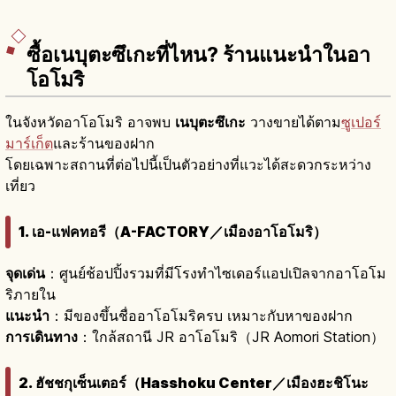
ซื้อเนบุตะซึเกะที่ไหน? ร้านแนะนำในอา
โอโมริ
ในจังหวัดอาโอโมริ อาจพบ
เนบุตะซึเกะ
วางขายได้ตาม
ซูเปอร์
มาร์เก็ต
และร้านของฝาก
โดยเฉพาะสถานที่ต่อไปนี้เป็นตัวอย่างที่แวะได้สะดวกระหว่าง
เที่ยว
1. เอ-แฟคทอรี（A-FACTORY／เมืองอาโอโมริ）
จุดเด่น
：ศูนย์ช้อปปิ้งรวมที่มีโรงทำไซเดอร์แอปเปิลจากอาโอโม
ริภายใน
แนะนำ
：มีของขึ้นชื่ออาโอโมริครบ เหมาะกับหาของฝาก
การเดินทาง
：ใกล้สถานี JR อาโอโมริ（JR Aomori Station）
2. ฮัชชกุเซ็นเตอร์（Hasshoku Center／เมืองฮะชิโนะ