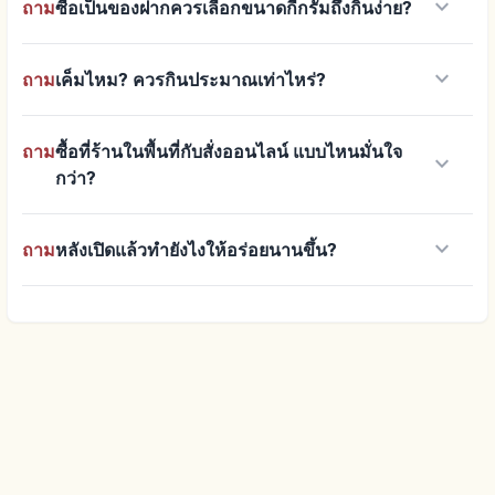
keyboard_arrow_down
ถาม
ซื้อเป็นของฝากควรเลือกขนาดกี่กรัมถึงกินง่าย?
keyboard_arrow_down
ถาม
เค็มไหม? ควรกินประมาณเท่าไหร่?
ถาม
ซื้อที่ร้านในพื้นที่กับสั่งออนไลน์ แบบไหนมั่นใจ
keyboard_arrow_down
กว่า?
keyboard_arrow_down
ถาม
หลังเปิดแล้วทำยังไงให้อร่อยนานขึ้น?