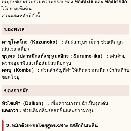
เนบุตะซึเกะรวบรวมความอร่อยของ
ของทะเล
และ
ของจากผัก
ไว้อย่างเข้มข้น
ส่วนผสมหลักมีดังนี้
ของทะเล
คาซุโนะโกะ（Kazunoko）
：สัมผัสกรุบๆ เม็ดๆ ช่วยเพิ่มลูก
เล่นเวลาเคี้ยว
ซุรุเมะ（ปลาหมึกแห้ง ซุรุเมะอิกะ：Surume-ika）
：เด่นด้วย
ความอูมามิและเนื้อสัมผัสหนึบกรุบ
คมบุ（Kombu）
：ส่วนสำคัญที่ทำให้เกิดความหนืด เข้ากันดีกับ
ซอสโชยุ
ของจากผัก
หัวไชเท้า（Daikon）
：เพิ่มความกรอบฉ่ำเป็นจุดเด่น
แตงกวา
：ช่วยเติมกลิ่นรสสดชื่นและความกรุบ
2. หมักด้วยซอสโชยุสูตรเฉพาะ รสลึกกินเพลิน