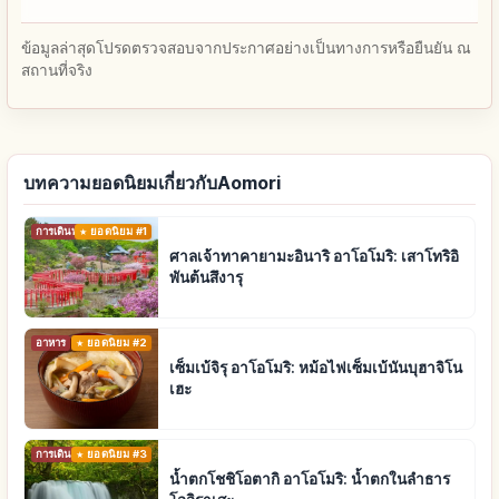
ข้อมูลล่าสุดโปรดตรวจสอบจากประกาศอย่างเป็นทางการหรือยืนยัน ณ
สถานที่จริง
บทความยอดนิยมเกี่ยวกับAomori
การเดินทาง
ยอดนิยม #1
ศาลเจ้าทาคายามะอินาริ อาโอโมริ: เสาโทริอิ
พันต้นสึงารุ
อาหาร
ยอดนิยม #2
เซ็มเบ้จิรุ อาโอโมริ: หม้อไฟเซ็มเบ้นันบุฮาจิโน
เฮะ
การเดินทาง
ยอดนิยม #3
น้ำตกโชชิโอตากิ อาโอโมริ: น้ำตกในลำธาร