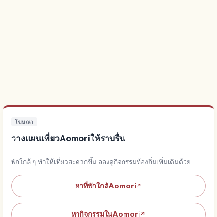
โฆษณา
วางแผนเที่ยวAomoriให้ราบรื่น
พักใกล้ ๆ ทำให้เที่ยวสะดวกขึ้น ลองดูกิจกรรมท้องถิ่นเพิ่มเติมด้วย
หาที่พักใกล้Aomori
↗
หากิจกรรมในAomori
↗