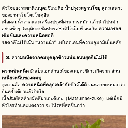
หัวใจของรสชาติเนบุตะซึเกะคือ
น้ำปรุงรสฐานโชยุ
สูตรเฉพาะ
ของยามาโมโตะโชคุฮิน
เมื่อผสมน้ำตาลและเครื่องปรุงที่ผ่านการหมัก แล้วนำไปหมัก
อย่างช้าๆ วัตถุดิบจะซึมซับรสชาติได้เต็มที่ จนเกิด
ความอร่อย
เข้มข้นและความหนืดพอดี
รสชาติไม่ได้เน้น “หวานนำ” แต่โดดเด่นที่ความอูมามิเป็นหลัก
3. ความหนืดจากคมบุคลุกข้าวแน่น จนหยุดกินไม่ได้
ความข้นหนืด
อันเป็นเอกลักษณ์ของเนบุตะซึเกะเกิดจาก
ส่วน
เหนียวหนึบของคมบุ
จุดเด่นคือ
ความหนืดที่คลุกเคล้ากับข้าวได้ดี
จนหลายคนบอกว่า
กินครั้งเดียวแล้วติดใจ
เนื้อสัมผัสคล้ายมัตสึมาเอะซึเกะ（Matsumae-zuke）แต่เมื่อมี
หัวไชเท้าและแตงกวา จะให้รสที่สดชื่นกว่า