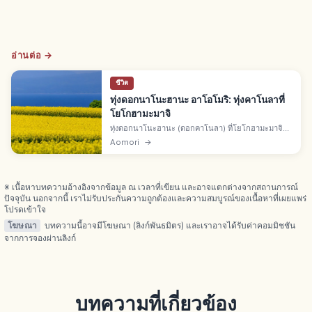
อ่านต่อ →
ชีวิต
ทุ่งดอกนาโนะฮานะ อาโอโมริ: ทุ่งคาโนลาที่
โยโกฮามะมาจิ
ทุ่งดอกนาโนะฮานะ (ดอกคาโนลา) ที่โยโกฮามะมาจิ
คอคอดคาบสมุทรชิโมคิตะ จ.อาโอโมริ ฤดูใบไม้ผลิดอก
Aomori
→
เหลืองสดบานเต็มผืน พร้อมเทศกาลนาโนะฮานะและ
ของท้องถิ่น
※ เนื้อหาบทความอ้างอิงจากข้อมูล ณ เวลาที่เขียน และอาจแตกต่างจากสถานการณ์
ปัจจุบัน นอกจากนี้ เราไม่รับประกันความถูกต้องและความสมบูรณ์ของเนื้อหาที่เผยแพร่
โปรดเข้าใจ
โฆษณา
บทความนี้อาจมีโฆษณา (ลิงก์พันธมิตร) และเราอาจได้รับค่าคอมมิชชัน
จากการจองผ่านลิงก์
บทความที่เกี่ยวข้อง