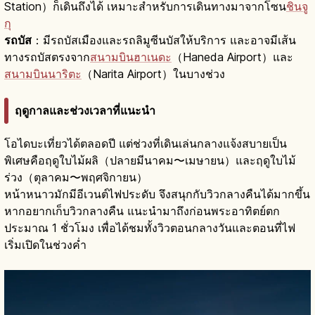
Station）ก็เดินถึงได้ เหมาะสำหรับการเดินทางมาจากโซน
ชินจู
กุ
รถบัส
：มีรถบัสเมืองและรถลิมูซีนบัสให้บริการ และอาจมีเส้น
ทางรถบัสตรงจาก
สนามบินฮาเนดะ
（Haneda Airport）และ
สนามบินนาริตะ
（Narita Airport）ในบางช่วง
ฤดูกาลและช่วงเวลาที่แนะนำ
โอไดบะเที่ยวได้ตลอดปี แต่ช่วงที่เดินเล่นกลางแจ้งสบายเป็น
พิเศษคือฤดูใบไม้ผลิ（ปลายมีนาคม〜เมษายน）และฤดูใบไม้
ร่วง（ตุลาคม〜พฤศจิกายน）
หน้าหนาวมักมีอีเวนต์ไฟประดับ จึงสนุกกับวิวกลางคืนได้มากขึ้น
หากอยากเก็บวิวกลางคืน แนะนำมาถึงก่อนพระอาทิตย์ตก
ประมาณ 1 ชั่วโมง เพื่อได้ชมทั้งวิวตอนกลางวันและตอนที่ไฟ
เริ่มเปิดในช่วงค่ำ