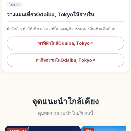
โฆษณา
วางแผนเที่ยวOdaiba, Tokyoให้ราบรื่น
พักใกล้ ๆ ทำให้เที่ยวสะดวกขึ้น ลองดูกิจกรรมท้องถิ่นเพิ่มเติมด้วย
หาที่พักใกล้Odaiba, Tokyo
↗
หากิจกรรมในOdaiba, Tokyo
↗
จุดแนะนำใกล้เคียง
ดูบทความแนะนำในบริเวณนี้