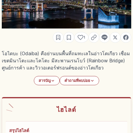
1
โอไดบะ (Odaiba) คือย่านบนพื้นที่ถมทะเลในอ่าวโตเกียว เชื่อม
เขตมินาโตะและโคโตะ มีสะพานเรนโบว์ (Rainbow Bridge)
ศูนย์การค้า และวิววอเตอร์ฟรอนต์ของอ่าวโตเกียว
สารบัญ
คำถามที่พบบ่อย
ไฮไลต์
สรุปไฮไลต์