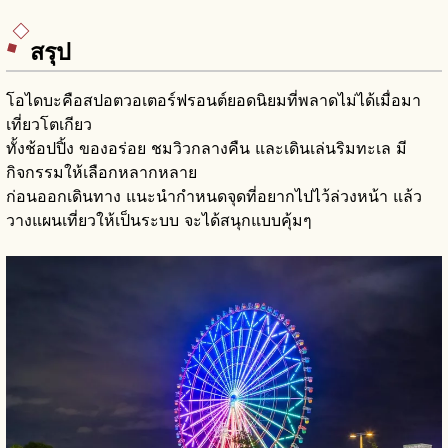
สรุป
โอไดบะคือสปอตวอเตอร์ฟรอนต์ยอดนิยมที่พลาดไม่ได้เมื่อมา
เที่ยวโตเกียว
ทั้งช้อปปิ้ง ของอร่อย ชมวิวกลางคืน และเดินเล่นริมทะเล มี
กิจกรรมให้เลือกหลากหลาย
ก่อนออกเดินทาง แนะนำกำหนดจุดที่อยากไปไว้ล่วงหน้า แล้ว
วางแผนเที่ยวให้เป็นระบบ จะได้สนุกแบบคุ้มๆ