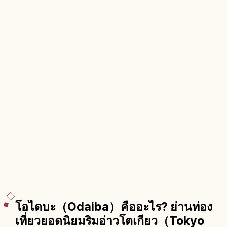
โอไดบะ（Odaiba）คืออะไร? ย่านท่อง
เที่ยวยอดนิยมริมอ่าวโตเกียว（Tokyo