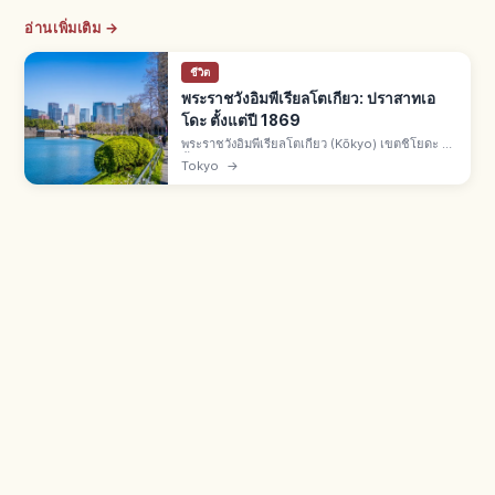
อ่านเพิ่มเติม →
ชีวิต
พระราชวังอิมพีเรียลโตเกียว: ปราสาทเอ
โดะ ตั้งแต่ปี 1869
พระราชวังอิมพีเรียลโตเกียว (Kōkyo) เขตชิโยดะ ที่
ตั้งของปราสาทเอโดะของตระกูลโทกูงาวะ หลังปฏิรูป
Tokyo
→
เมจิปี ค.ศ. 1869 กลายเป็นที่ประทับจักรพรรดิ สวน
ตะวันออกเข้าฟรี