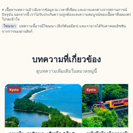
※ เนื้อหาบทความอ้างอิงจากข้อมูล ณ เวลาที่เขียน และอาจแตกต่างจากสถานการณ์
ปัจจุบัน นอกจากนี้ เราไม่รับประกันความถูกต้องและความสมบูรณ์ของเนื้อหาที่เผยแพร่
โปรดเข้าใจ
โฆษณา
บทความนี้อาจมีโฆษณา (ลิงก์พันธมิตร) และเราอาจได้รับค่าคอมมิชชัน
จากการจองผ่านลิงก์
บทความที่เกี่ยวข้อง
ดูบทความเพิ่มเติมในหมวดหมู่นี้
Kyoto
Kyoto