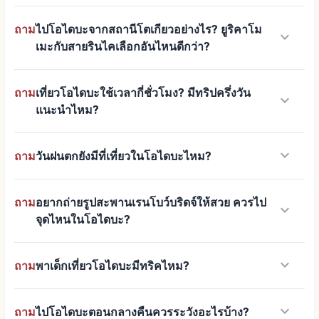
ถาม
ไปโอไดบะจากสถานีโตเกียวอย่างไร? ยูริคาโม
keyboard_arrow_down
เมะกับสายรินไคเลือกอันไหนดีกว่า?
ถาม
เที่ยวโอไดบะใช้เวลากี่ชั่วโมง? มีทริปครึ่งวัน
keyboard_arrow_down
แนะนำไหม?
keyboard_arrow_down
ถาม
วันฝนตกยังมีที่เที่ยวในโอไดบะไหม?
ถาม
อยากถ่ายรูปสะพานเรนโบว์บริดจ์ให้สวย ควรไป
keyboard_arrow_down
จุดไหนในโอไดบะ?
keyboard_arrow_down
ถาม
พาเด็กเที่ยวโอไดบะมีทริคไหม?
keyboard_arrow_down
ถาม
ไปโอไดบะตอนกลางคืนควรระวังอะไรบ้าง?