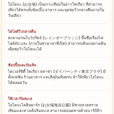
โอไดบะ (お台場) เป็นเกาะเทียมในอ่าวโตเกียว ที่สามารถ
เที่ยวได้ครบทั้งช้อปปิ้ง อาหาร และจุดชมวิวกลางคืนภายใน
วันเดียว
ไฮไลต์วิวกลางคืน
สะพานเรนโบว์บริดจ์ (レインボーブリッジ) ขึ้นชื่อเรื่องไฟ
ไลต์อัป และ (ภายในช่วงเวลาที่เปิด) สามารถเดินบนทางเดิน
เพื่อชมวิวโอไดบะได้
ช้อปปิ้งและบันเทิง
ไดเวอร์ซิตี้ โตเกียว พลาซ่า (ダイバーシティ東京プラザ) มี
ทั้งแฟชั่น ร้านอาหาร และสิ่งบันเทิงครบ ทำให้เที่ยวโอไดบะ
ได้ตลอดวัน
ใช้เวลาริมทะเล
โอไดบะไคฮินพาร์ก (お台場海浜公園) มีชายหาดทราย
เทียมและทางเดินริมทะเล สามารถผ่อนคลายด้วยบาร์บีคิว