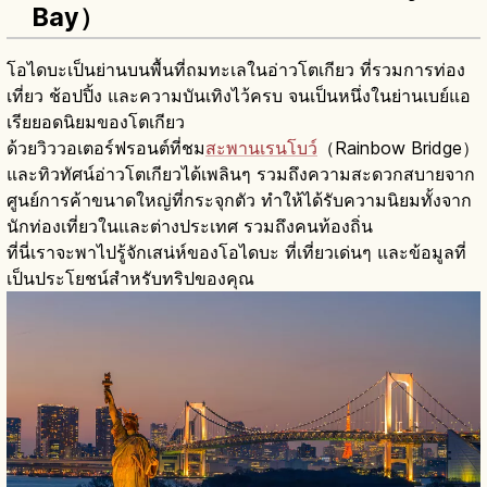
Bay）
โอไดบะเป็นย่านบนพื้นที่ถมทะเลในอ่าวโตเกียว ที่รวมการท่อง
เที่ยว ช้อปปิ้ง และความบันเทิงไว้ครบ จนเป็นหนึ่งในย่านเบย์แอ
เรียยอดนิยมของโตเกียว
ด้วยวิววอเตอร์ฟรอนต์ที่ชม
สะพานเรนโบว์
（Rainbow Bridge）
และทิวทัศน์อ่าวโตเกียวได้เพลินๆ รวมถึงความสะดวกสบายจาก
ศูนย์การค้าขนาดใหญ่ที่กระจุกตัว ทำให้ได้รับความนิยมทั้งจาก
นักท่องเที่ยวในและต่างประเทศ รวมถึงคนท้องถิ่น
ที่นี่เราจะพาไปรู้จักเสน่ห์ของโอไดบะ ที่เที่ยวเด่นๆ และข้อมูลที่
เป็นประโยชน์สำหรับทริปของคุณ