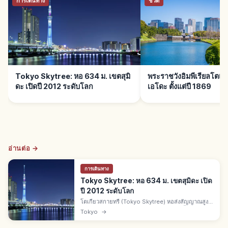
การเดินทาง
ชีวิต
Tokyo Skytree: หอ 634 ม. เขตสุมิ
พระราชวังอิมพีเรียลโตเก
ดะ เปิดปี 2012 ระดับโลก
เอโดะ ตั้งแต่ปี 1869
อ่านต่อ →
การเดินทาง
Tokyo Skytree: หอ 634 ม. เขตสุมิดะ เปิด
ปี 2012 ระดับโลก
โตเกียวสกายทรี (Tokyo Skytree) หอส่งสัญญาณสูง
634 ม. เขตสุมิดะ โตเกียว เปิดปี 2012 หอตั้งอิสระสูง
Tokyo
→
ที่สุดในโลก ดีไซน์ผสาน "โซริ" และ "มุคุริ"
สถาปัตยกรรมญี่ปุ่น