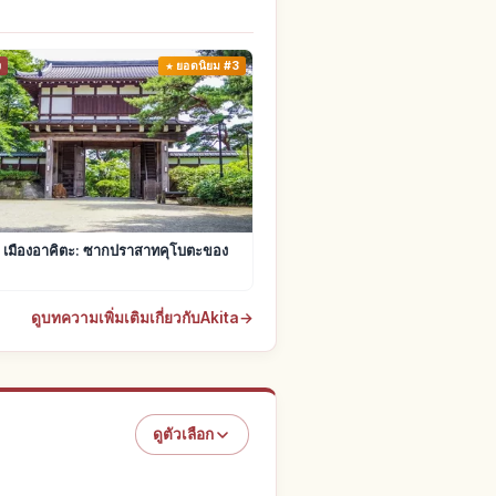
ง
ยอดนิยม #3
ู เมืองอาคิตะ: ซากปราสาทคุโบตะของ
ดูบทความเพิ่มเติมเกี่ยวกับAkita
→
ดูตัวเลือก