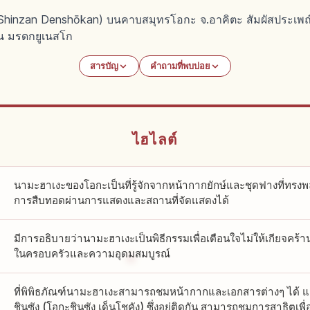
 Shinzan Denshōkan) บนคาบสมุทรโอกะ จ.อาคิตะ สัมผัสประเพณ
าน มรดกยูเนสโก
สารบัญ
คำถามที่พบบ่อย
ไฮไลต์
นามะฮาเงะของโอกะเป็นที่รู้จักจากหน้ากากยักษ์และชุดฟางที่ทรง
การสืบทอดผ่านการแสดงและสถานที่จัดแสดงได้
มีการอธิบายว่านามะฮาเงะเป็นพิธีกรรมเพื่อเตือนใจไม่ให้เกียจคร
ในครอบครัวและความอุดมสมบูรณ์
ที่พิพิธภัณฑ์นามะฮาเงะสามารถชมหน้ากากและเอกสารต่างๆ ได้ แล
ชินซัง (โอกะชินซัง เด็นโชคัง) ซึ่งอยู่ติดกัน สามารถชมการสาธิตเพื