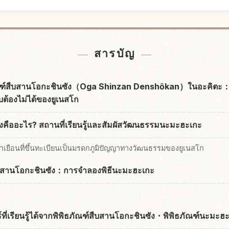
yama Denshou Kan
หากิจกรรมในOga M
↗
สารบัญ
ธภัณฑ์สืบสานโอกะชินซัง（Oga Shinzan Denshōkan）ในอะคิตะ
บต้องไม่ได้ของยูเนสโก
งคืออะไร? สถานที่เรียนรู้และสัมผัสวัฒนธรรมนะมะฮะเกะ
าเยือนที่ขึ้นทะเบียนเป็นมรดกภูมิปัญญาทางวัฒนธรรมของยูเนสโก
สืบสานโอกะชินซัง：การจำลองพิธีนะมะฮะเกะ
ี่เรียนรู้ได้จากพิพิธภัณฑ์สืบสานโอกะชินซัง・พิพิธภัณฑ์นะมะฮ