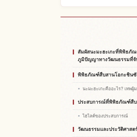
หาที่พักใกล้Oga Ma
สัมผัสนะมะฮะเกะที่พิพิ
ภูมิปัญญาทางวัฒนธรรมที่จั
พิพิธภัณฑ์สืบสานโอกะชินซั
นะมะฮะเกะคืออะไร? เทพผู้ม
ประสบการณ์ที่พิพิธภัณฑ์
ไฮไลต์ของประสบการณ์
วัฒนธรรมและประวัติศาสตร์ท