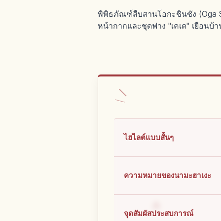
พิพิธภัณฑ์สืบสานโอกะชินซัง (Oga
หน้ากากและชุดฟาง "เคเด" เยือนบ้
ไฮไลต์แบบสั้นๆ
ความหมายของนามะฮาเงะ
จุดสัมผัสประสบการณ์