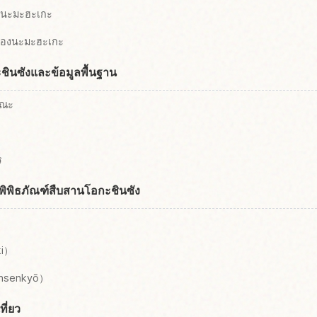
องนะมะฮะเกะ
กของนะมะฮะเกะ
ะชินซังและข้อมูลพื้นฐาน
รณะ
ร
้พิพิธภัณฑ์สืบสานโอกะชินซัง
ki）
Onsenkyō）
ี่ยว