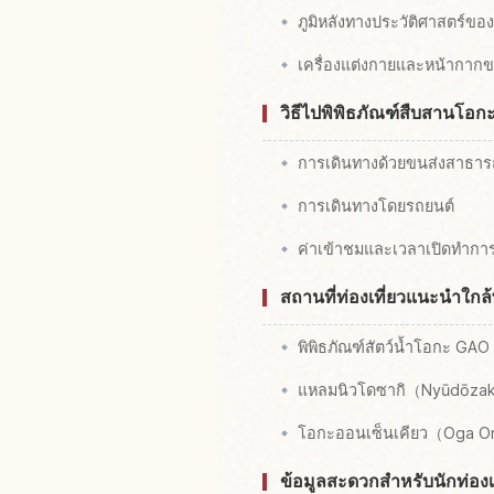
ภูมิหลังทางประวัติศาสตร์ข
เครื่องแต่งกายและหน้ากา
วิธีไปพิพิธภัณฑ์สืบสานโอก
การเดินทางด้วยขนส่งสาธา
การเดินทางโดยรถยนต์
ค่าเข้าชมและเวลาเปิดทำกา
สถานที่ท่องเที่ยวแนะนำใกล
พิพิธภัณฑ์สัตว์น้ำโอกะ GAO
แหลมนิวโดซากิ（Nyūdōza
โอกะออนเซ็นเคียว（Oga 
ข้อมูลสะดวกสำหรับนักท่องเท