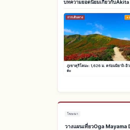
บทความยอดนิยมเกี่ยวกับAkita
การเดินทาง
ภูเขาคุริโคมะ: 1,626 ม. คร่อมมิยางิ-อิ
ตะ
โฆษณา
วางแผนเที่ยวOga Mayama D