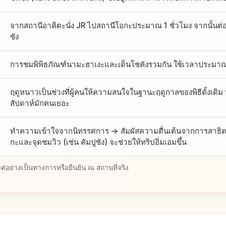
จากสถานีอาคิตะนั่ง JR ไปสถานีโอกะประมาณ 1 ชั่วโมง จากนั้นต่อร
ซัง
การชมพิพิธภัณฑ์นามะฮาเงะและเด็นโชคังรวมกัน ใช้เวลาประมาณ 
ฤดูหนาวเป็นช่วงที่ผู้คนให้ความสนใจในฐานะฤดูกาลของพิธีดั้งเดิม
สัปดาห์มักคนเยอะ
ทำความเข้าใจจากนิทรรศการ → สัมผัสความตื่นเต้นจากการสาธิ
กะและจุดชมวิว (เช่น คัมปูซัง) จะช่วยให้ทริปอิ่มเอมขึ้น
อย่างเป็นทางการหรือยืนยัน ณ สถานที่จริง