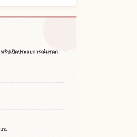
ayama Denshou Kan
↗
：ทริปเปิดประสบการณ์มรดก
ะเกะ