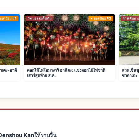
ยอดนิยม #1
วัฒนธรรมดั้งเดิม
ยอดนิยม #2
การเดินทา
วาเตะ-อาคิ
ดอกไม้ไฟโอมางาริ อาคิตะ: แข่งดอกไม้ไฟชาติ
สวนเซ็นช
เสาร์สุดท้าย ส.ค.
ซาตาเกะ
enshou Kanให้ราบรื่น