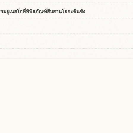
มยูเนสโกที่พิพิธภัณฑ์สืบสานโอกะชินซัง