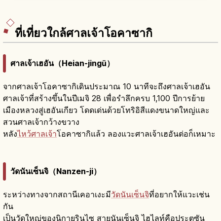
6,700 ต้น ทิวทัศน์งดงามพิเศษ
ที่เที่ยวใกล้ศาลเจ้าโอคาซากิ
ศาลเจ้าเฮอัน（Heian-jingū）
จากศาลเจ้าโอคาซากิเดินประมาณ 10 นาทีจะถึงศาลเจ้าเฮอัน
ศาลเจ้าที่สร้างขึ้นในปีเมจิ 28 เพื่อรำลึกครบ 1,100 ปีการย้าย
เมืองหลวงสู่เฮอันเกียว โดดเด่นด้วยโทริอิสีแดงขนาดใหญ่และ
สวนศาลเจ้ากว้างขวาง
หลัง
ไหว้ศาลเจ้า
โอคาซากิแล้ว ลองแวะศาลเจ้าเฮอันต่อก็เหมาะ
วัดนันเซ็นจิ（Nanzen-ji）
ระหว่างทางจากสถานีเคอาเงะมี
วัดนันเซ็นจิ
ที่อยากให้แวะเช่น
กัน
เป็นวัดใหญ่ของนิกายรินไซ สายนันเซ็นจิ ไฮไลท์คือประตูซัน