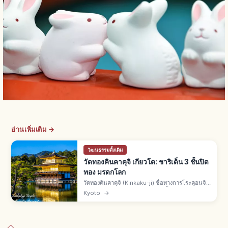
อ่านเพิ่มเติม →
วัฒนธรรมดั้งเดิม
วัดทองคินคาคุจิ เกียวโต: ชาริเด็น 3 ชั้นปิด
ทอง มรดกโลก
วัดทองคินคาคุจิ (Kinkaku-ji) ชื่อทางการโระคุอนจิ
คือวัดเขตคิตะเกียวโต ชาริเด็น 3 ชั้นปิดทองคำเปลว
Kyoto
→
สร้างโดยอาชิคางะ โยชิมิตสึยุคมุโรมาจิ มรดกโลกยู
เนสโกปี 1994