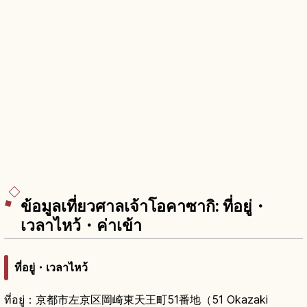
ข้อมูลเที่ยวศาลเจ้าโอคาซากิ: ที่อยู่・
เวลาไหว้・ค่าเข้า
ที่อยู่・เวลาไหว้
ที่อยู่：京都市左京区岡崎東天王町51番地（51 Okazaki