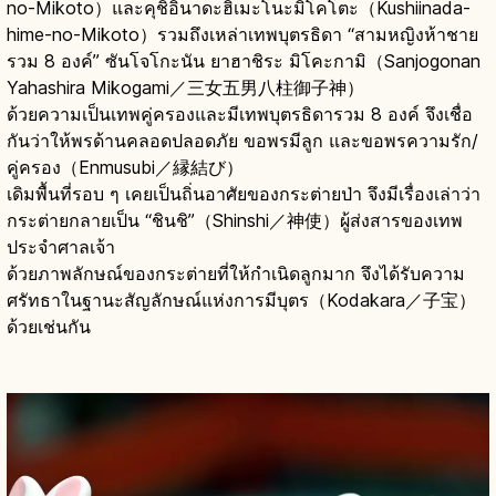
no-Mikoto）และคุชิอินาดะฮิเมะโนะมิโคโตะ（Kushiinada-
hime-no-Mikoto）รวมถึงเหล่าเทพบุตรธิดา “สามหญิงห้าชาย
รวม 8 องค์” ซันโจโกะนัน ยาฮาชิระ มิโคะกามิ（Sanjogonan
Yahashira Mikogami／三女五男八柱御子神）
ด้วยความเป็นเทพคู่ครองและมีเทพบุตรธิดารวม 8 องค์ จึงเชื่อ
กันว่าให้พรด้านคลอดปลอดภัย ขอพรมีลูก และขอพรความรัก/
คู่ครอง（Enmusubi／縁結び）
เดิมพื้นที่รอบ ๆ เคยเป็นถิ่นอาศัยของกระต่ายป่า จึงมีเรื่องเล่าว่า
กระต่ายกลายเป็น “ชินชิ”（Shinshi／神使）ผู้ส่งสารของเทพ
ประจำศาลเจ้า
ด้วยภาพลักษณ์ของกระต่ายที่ให้กำเนิดลูกมาก จึงได้รับความ
ศรัทธาในฐานะสัญลักษณ์แห่งการมีบุตร（Kodakara／子宝）
ด้วยเช่นกัน