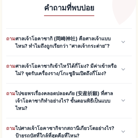
คำถามที่พบบ่อย
ถาม
ศาลเจ้าโอคาซากิ (岡崎神社) คือศาลเจ้าแบบ
keyboard_arrow_down
ไหน? ทำไมถึงถูกเรียกว่า “ศาลเจ้ากระต่าย”?
ถาม
ศาลเจ้าโอคาซากิเข้าไหว้ได้กี่โมง? มีค่าเข้าหรือ
keyboard_arrow_down
ไม่? จุดรับเครื่องราง/โกะชูอินเปิดถึงกี่โมง?
ถาม
ไปขอพรเรื่องคลอดปลอดภัย (安産祈願) ที่ศาล
keyboard_arrow_down
เจ้าโอคาซากิทำอย่างไร? ขั้นตอนพิธีเป็นแบบ
ไหน?
ถาม
ไปศาลเจ้าโอคาซากิจากสถานีเกียวโตอย่างไร?
keyboard_arrow_down
ป้ายรถบัสที่ใกล้ที่สุดคือที่ไหน?