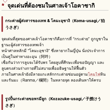
จุดเด่นที่ต้องชมในศาลเจ้าโอคาซากิ
กระต่ายผู้ส่งสารของเทพ & โคมะอุซางิ（Koma-usagi／狛
うさぎ）
จุดเด่นที่สุดของศาลเจ้าโอคาซากิคือการที่ “กระต่าย” ถูกบูชาใน
ฐานะผู้ส่งสารของเทพเจ้า
หน้าศาลหลักมี “โคมะอุซางิ” ซึ่งหายากในญี่ปุ่น นั่งประจำการ
เป็นคู่ในท่าทางอะอุน（阿吽）
เชื่อกันว่าการลูบจะได้รับพร โดยลูบที่ศีรษะเพื่อขอปัญญา และ
ลูบตรงส่วนร่างกายที่ไม่สบายเพื่ออธิษฐานให้ฟื้นตัว
ภายในศาลเจ้ายังมีลายแกะสลักกระต่ายซ่อนอยู่ตาม
โคมไฟ
หิน
และรันมะ（Ranma／欄間）ในหลายจุด ลองเดินหาให้ครบ
รูปปั้นกระต่ายขอพรมีลูก（Kozazuke-usagi／子授けう
さぎ）