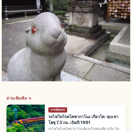
อ่านเพิ่มเติม →
การเดินทาง
รถไฟโทโรคโคซากาโนะ เกียวโต: หุบเขา
โฮซุ 7.3 กม. เปิดปี 1991
รถไฟโทโรคโคซากาโนะคือรถไฟท่องเที่ยวเกียวโต