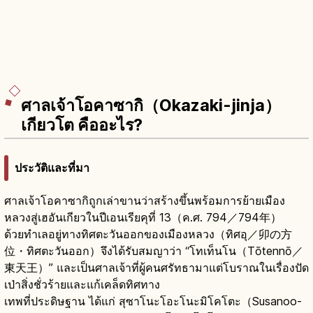
ศาลเจ้าโอคาซากิ（Okazaki-jinja）
เกียวโต คืออะไร?
ประวัติและที่มา
ศาลเจ้าโอคาซากิถูกเล่าขานว่าสร้างขึ้นพร้อมการย้ายเมือง
หลวงสู่เฮอันเกียวในปีเอนเรียคุที่ 13（ค.ศ. 794／794年）
ด้วยทำเลอยู่ทางทิศตะวันออกของเมืองหลวง（ทิศอุ／卯の方
位・ทิศตะวันออก）จึงได้รับสมญาว่า “โทเท็นโน（Tōtennō／
東天王）” และเป็นศาลเจ้าที่ผู้คนศรัทธามาแต่โบราณในเรื่องปัด
เป่าสิ่งชั่วร้ายและแก้เคล็ดทิศทาง
เทพที่ประดิษฐาน ได้แก่ สุซาโนะโอะโนะมิโคโตะ（Susanoo-