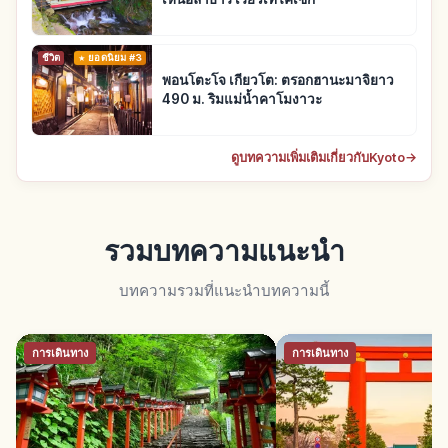
ชีวิต
ยอดนิยม #3
พอนโตะโจ เกียวโต: ตรอกฮานะมาจิยาว
490 ม. ริมแม่น้ำคาโมงาวะ
ดูบทความเพิ่มเติมเกี่ยวกับKyoto
→
รวมบทความแนะนำ
บทความรวมที่แนะนำบทความนี้
การเดินทาง
การเดินทาง