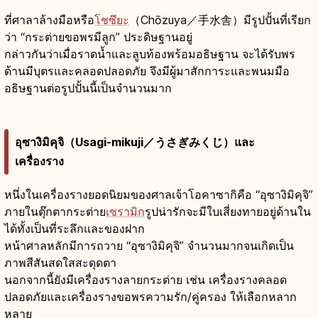
ที่ศาลาล้างมือหรือ
โชซึยะ
（Chōzuya／手水舎）มีรูปปั้นที่เรียก
ว่า “กระต่ายขอพรมีลูก” ประดิษฐานอยู่
กล่าวกันว่าเมื่อราดน้ำและลูบท้องพร้อมอธิษฐาน จะได้รับพร
ด้านมีบุตรและคลอดปลอดภัย จึงมีผู้มาสักการะและพนมมือ
อธิษฐานต่อรูปปั้นนี้เป็นจำนวนมาก
อุซางิมิคุจิ（Usagi-mikuji／うさぎみくじ）และ
เครื่องราง
หนึ่งในเครื่องรางยอดนิยมของศาลเจ้าโอคาซากิคือ “อุซางิมิคุจิ”
ภายในตุ๊กตากระต่าย
เซรามิก
รูปน่ารักจะมีใบเสี่ยงทายอยู่ด้านใน
ได้ทั้งเป็นที่ระลึกและของฝาก
หน้าศาลหลักมีการถวาย “อุซางิมิคุจิ” จำนวนมากจนเกิดเป็น
ภาพสีสันสดใสสะดุดตา
นอกจากนี้ยังมีเครื่องรางลายกระต่าย เช่น เครื่องรางคลอด
ปลอดภัยและเครื่องรางขอพรความรัก/คู่ครอง ให้เลือกหลาก
หลาย