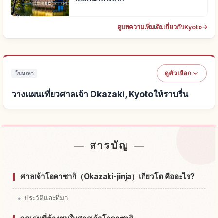
ดูบทความเพิ่มเติมเกี่ยวกับKyoto
→
ดูตัวเลือก
โฆษณา
วางแผนเที่ยวศาลเจ้า Okazaki, Kyotoให้ราบรื่น
หาที่พักใกล้ศาลเจ้า Okazaki, Kyoto
↗
สารบัญ
หากิจกรรมในศาลเจ้า Okazaki, Kyoto
↗
ศาลเจ้าโอคาซากิ（Okazaki-jinja）เกียวโต คืออะไร?
ประวัติและที่มา