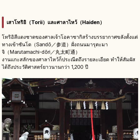
เสาโทริอิ（Torii）และศาลาไหว้（Haiden）
โทริอิสีแดงชาดของศาลเจ้าโอคาซากิสร้างบรรยากาศขลังตั้งแต่
ทางเข้าซันโด（Sandō／参道）ฝั่งถนนมารุตะมา
จิ（Marutamachi-dōri／丸太町通）
งานแกะสลักของศาลาไหว้ก็ประณีตถึงรายละเอียด ทำให้สัมผัส
ได้ถึงประวัติศาสตร์ยาวนานกว่า 1,200 ปี