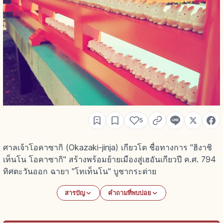
5
ศาลเจ้าโอคาซากิ (Okazaki-jinja) เกียวโต ชื่อทางการ "ฮิงาชิ
เท็นโน โอคาซากิ" สร้างพร้อมย้ายเมืองสู่เฮอันเกียวปี ค.ศ. 794
ทิศตะวันออก ฉายา "โทเท็นโน" บูชากระต่าย
สารบัญ
คำถามที่พบบ่อย