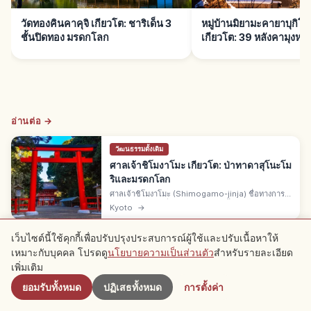
วัดทองคินคาคุจิ เกียวโต: ชาริเด็น 3
หมู่บ้านมิยามะคายาบุกิ
ชั้นปิดทอง มรดกโลก
เกียวโต: 39 หลังคามุงหญ้
อ่านต่อ →
วัฒนธรรมดั้งเดิม
ศาลเจ้าชิโมงาโมะ เกียวโต: ป่าทาดาสุโนะโม
ริและมรดกโลก
ศาลเจ้าชิโมงาโมะ (Shimogamo-jinja) ชื่อทางการ
"คาโมมิโอไยะ" ที่จุดบรรจบของแม่น้ำคาโมะและทาคา
Kyoto
→
โนะ ป่าทาดาสุโนะโมริล้อมรอบ บูชาคาโมะ ทาเคซึนุมิ
มรดกโลกของเกียวโต
เว็บไซต์นี้ใช้คุกกี้เพื่อปรับปรุงประสบการณ์ผู้ใช้และปรับเนื้อหาให้
เหมาะกับบุคคล โปรดดู
นโยบายความเป็นส่วนตัว
สำหรับรายละเอียด
ใกล้เคียง
※ เนื้อหาบทความอ้างอิงจากข้อมูล ณ เวลาที่เขียน และอาจแตกต่างจากสถานการณ์
ปัจจุบัน นอกจากนี้ เราไม่รับประกันความถูกต้องและความสมบูรณ์ของเนื้อหาที่เผยแพร่
เพิ่มเติม
โปรดเข้าใจ
ยอมรับทั้งหมด
ปฏิเสธทั้งหมด
การตั้งค่า
โฆษณา
บทความนี้อาจมีโฆษณา (ลิงก์พันธมิตร) และเราอาจได้รับค่าคอมมิชชัน
จากการจองผ่านลิงก์