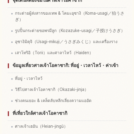
จุดเด่นที่ต้องชมในศาลเจ้าโอคาซากิ
กระต่ายผู้ส่งสารของเทพ & โคมะอุซางิ（Koma-usagi／狛うさ
ぎ）
รูปปั้นกระต่ายขอพรมีลูก（Kozazuke-usagi／子授けうさぎ）
อุซางิมิคุจิ（Usagi-mikuji／うさぎみくじ）และเครื่องราง
เสาโทริอิ（Torii）และศาลาไหว้（Haiden）
ข้อมูลเที่ยวศาลเจ้าโอคาซากิ: ที่อยู่・เวลาไหว้・ค่าเข้า
ที่อยู่・เวลาไหว้
วิธีไปศาลเจ้าโอคาซากิ（Okazaki-jinja）
ช่วงคนเยอะ & เคล็ดลับหลีกเลี่ยงความแออัด
ที่เที่ยวใกล้ศาลเจ้าโอคาซากิ
ศาลเจ้าเฮอัน（Heian-jingū）