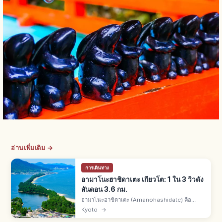
อ่านเพิ่มเติม →
การเดินทาง
อามาโนะฮาชิดาเตะ เกียวโต: 1 ใน 3 วิวดัง
สันดอน 3.6 กม.
อามาโนะฮาชิดาเตะ (Amanohashidate) คือ
สันดอนทรายมิยาซุเหนือเกียวโต 1 ใน 3 วิวดังญี่ปุ่
Kyoto
→
นกับมัตสึชิมะและมิยาจิมะ ยาว 3.6 กม. ต้นสนกว่า