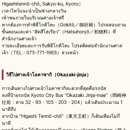
Higashitennō-chō, Sakyo-ku, Kyoto）
เวลาไหว้แนะนำเป็นช่วงกลางวัน
เข้าชมภายในบริเวณศาลเจ้าฟรี
หากต้องการทำพิธีโกคิโตะ（Gokitō／御祈祷）โปรดสอบถาม
ขั้นตอนและค่า “ฮัตสึโฮเรียว”（Hatsuhoryō／初穂料）ที่
สำนักงานศาลเจ้า
รายละเอียดและการรับพิธีโกคิโตะ โปรดติดต่อสำนักงานศาล
เจ้า（TEL：075-771-1963）ล่วงหน้า
วิธีไปศาลเจ้าโอคาซากิ（Okazaki-jinja）
การเดินทางไปศาลเจ้าโอคาซากิสะดวกที่สุดคือรถบัส
ลงที่ป้ายรถบัส Kyoto City Bus “Okazaki Jinja-mae”（岡崎神
社前：สาย 32・93・105・203・204）แล้วเดินประมาณ 1
นาทีถึง
จากป้าย “Higashi Tennō-chō”（東天王町）ก็เดินเพียงไม่กี่
นาที