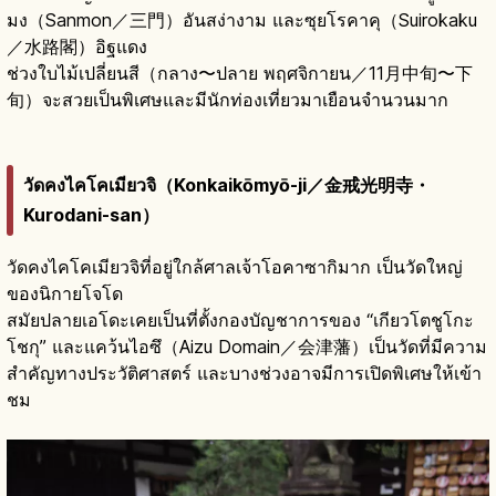
มง（Sanmon／三門）อันสง่างาม และซุยโรคาคุ（Suirokaku
／水路閣）อิฐแดง
ช่วงใบไม้เปลี่ยนสี（กลาง〜ปลาย พฤศจิกายน／11月中旬〜下
旬）จะสวยเป็นพิเศษและมีนักท่องเที่ยวมาเยือนจำนวนมาก
วัดคงไคโคเมียวจิ（Konkaikōmyō-ji／金戒光明寺・
Kurodani-san）
วัดคงไคโคเมียวจิที่อยู่ใกล้ศาลเจ้าโอคาซากิมาก เป็นวัดใหญ่
ของนิกายโจโด
สมัยปลายเอโดะเคยเป็นที่ตั้งกองบัญชาการของ “เกียวโตชูโกะ
โชกุ” และแคว้นไอซึ（Aizu Domain／会津藩）เป็นวัดที่มีความ
สำคัญทางประวัติศาสตร์ และบางช่วงอาจมีการเปิดพิเศษให้เข้า
ชม