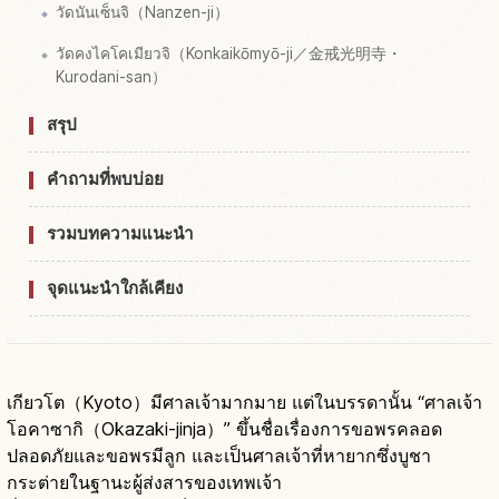
วัดนันเซ็นจิ（Nanzen-ji）
วัดคงไคโคเมียวจิ（Konkaikōmyō-ji／金戒光明寺・
Kurodani-san）
สรุป
คำถามที่พบบ่อย
รวมบทความแนะนำ
จุดแนะนำใกล้เคียง
เกียวโต（Kyoto）มีศาลเจ้ามากมาย แต่ในบรรดานั้น “ศาลเจ้า
โอคาซากิ（Okazaki-jinja）” ขึ้นชื่อเรื่องการขอพรคลอด
ปลอดภัยและขอพรมีลูก และเป็นศาลเจ้าที่หายากซึ่งบูชา
กระต่ายในฐานะผู้ส่งสารของเทพเจ้า