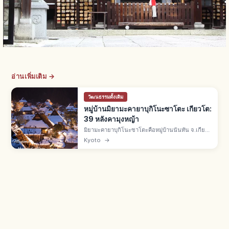
อ่านเพิ่มเติม →
วัฒนธรรมดั้งเดิม
หมู่บ้านมิยามะคายาบุกิโนะซาโตะ เกียวโต:
39 หลังคามุงหญ้า
มิยามะคายาบุกิโนะซาโตะคือหมู่บ้านนันทัน จ.เกียว
โต บ้านราว 50 หลัง มีหลังคามุงหญ้าคา 39 หลัง เขต
Kyoto
→
อนุรักษ์แห่งชาติปี 1993 และ Best Tourism
Village จาก UN Tourism