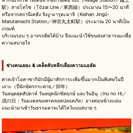
หากนั่งรถไฟ ให้เดินจากสถานีเคอาเงะ（Keage Station／蹴上
駅）สายโทไซ（Tōzai Line／東西線）ประมาณ 15〜20 นาที
หรือจากสถานีเคฮัง จิงงู-มารุตะมาจิ（Keihan Jingū-
Marutamachi Station／神宮丸太町駅）ประมาณ 20 นาทีเป็น
เกณฑ์
บริเวณรอบ ๆ อาจรถติดได้บ้าง จึงแนะนำใช้ขนส่งสาธารณะเพื่อ
ความสบายใจ
ช่วงคนเยอะ & เคล็ดลับหลีกเลี่ยงความแออัด
ศาลเจ้าโอคาซากิมักมีผู้มาสักการะเพิ่มขึ้นมากเป็นพิเศษในปี
เถาะ（ปีนักษัตรกระต่าย／卯年）
วันหยุดสุดสัปดาห์ วันหยุดนักขัตฤกษ์ และวันอินุ（Inu no Hi／
戌の日：วันมงคลขอพรคลอดปลอดภัย）อาจค่อนข้างแน่น
แนะนำมาเช้าวันธรรมดาจะได้ไหว้แบบสบาย ๆ