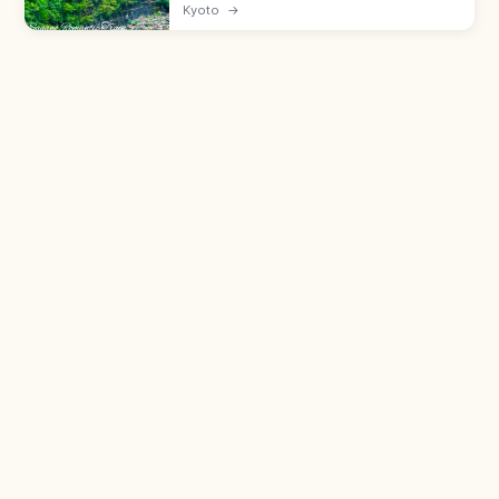
โทโรคโคซากะ-โทโรคโคคาเมโอกะ 7.3 กม. เปิดปี
Kyoto
→
1991 ใช้รางเก่า JR สายซันอิน มี 5 ตู้ โดยตู้ที่ 5 เปิด
โล่ง