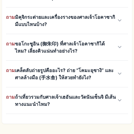
ถาม
มิคุจิกระต่ายและเครื่องรางของศาลเจ้าโอคาซากิ
keyboard_arrow_down
มีแบบไหนบ้าง?
ถาม
ขอโกะชูอิน (御朱印) ที่ศาลเจ้าโอคาซากิได้
keyboard_arrow_down
ไหม? เลี่ยงคิวแน่นทำอย่างไร?
ถาม
เคล็ดลับถ่ายรูปคืออะไร? ถ่าย “โคมะอุซางิ” และ
keyboard_arrow_down
ศาลล้างมือ (手水舎) ให้สวยทำยังไง?
ถาม
ถ้าเที่ยวรวมกับศาลเจ้าเฮอันและวัดนันเซ็นจิ มีเส้น
keyboard_arrow_down
ทางแนะนำไหม?