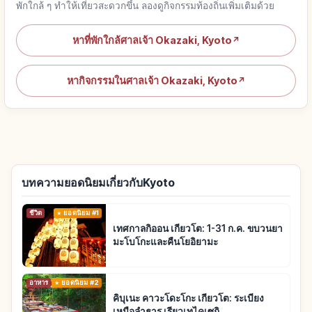
พักใกล้ ๆ ทำให้เที่ยวสะดวกขึ้น ลองดูกิจกรรมท้องถิ่นเพิ่มเติมด้วย
หาที่พักใกล้ศาลเจ้า Okazaki, Kyoto
↗
หากิจกรรมในศาลเจ้า Okazaki, Kyoto
↗
บทความยอดนิยมเกี่ยวกับKyoto
ชีวิต
ยอดนิยม #1
เทศกาลกิออน เกียวโต: 1-31 ก.ค. ขบวนยา
มะโบโกะและคืนโยอิยามะ
อาหาร
ยอดนิยม #2
คิบุเนะ คาวะโดะโกะ เกียวโต: ระเบียง
เหนือลำธาร เรียวเทไคเซกิ