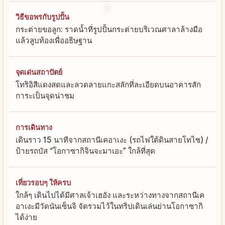
วิธีขอพรกับรูปปั้น
กระต่ายขอลูก: ราดน้ำที่รูปปั้นกระต่ายบริเวณศาลาล้างมือ
แล้วลูบท้องเพื่ออธิษฐาน
จุดเด่นสถาปัตย์
โทริอิสีแดงสดและลวดลายแกะสลักที่ละเอียดบนอาคารสัก
การะเป็นจุดน่าชม
การเดินทาง
เดินราว 15 นาทีจากสถานีเคอาเงะ (รถไฟใต้ดินสายโทไซ) /
ป้ายรถบัส “โอกาซากิจินจะมาเอะ” ใกล้ที่สุด
เที่ยวรอบๆ ให้ครบ
ใกล้ๆ เดินไปได้มีศาลเจ้าเฮอัง และระหว่างทางจากสถานีเค
อาเงะมีวัดนันเซ็นจิ จัดรวมไว้ในทริปเดินเล่นย่านโอกาซากิ
ได้ง่าย