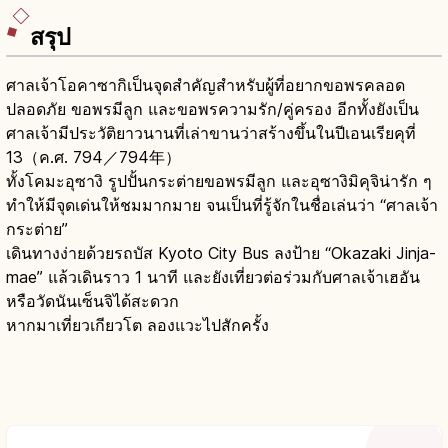
สรุป
ศาลเจ้าโอคาซากิเป็นจุดสำคัญสำหรับผู้ที่อยากขอพรคลอด
ปลอดภัย ขอพรมีลูก และขอพรความรัก/คู่ครอง อีกทั้งยังเป็น
ศาลเจ้ามีประวัติยาวนานที่เล่าขานว่าสร้างขึ้นในปีเอนเรียคุที่
13（ค.ศ. 794／794年）
ทั้งโคมะอุซางิ รูปปั้นกระต่ายขอพรมีลูก และอุซางิมิคุจิน่ารัก ๆ
ทำให้มีจุดเด่นให้ชมมากมาย จนเป็นที่รู้จักในชื่อเล่นว่า “ศาลเจ้า
กระต่าย”
เดินทางง่ายด้วยรถบัส Kyoto City Bus ลงป้าย “Okazaki Jinja-
mae” แล้วเดินราว 1 นาที และยังเที่ยวต่อร่วมกับศาลเจ้าเฮอัน
หรือวัดนันเซ็นจิได้สะดวก
หากมาเที่ยวเกียวโต ลองแวะไปสักครั้ง