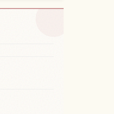
นOmotesando
↗