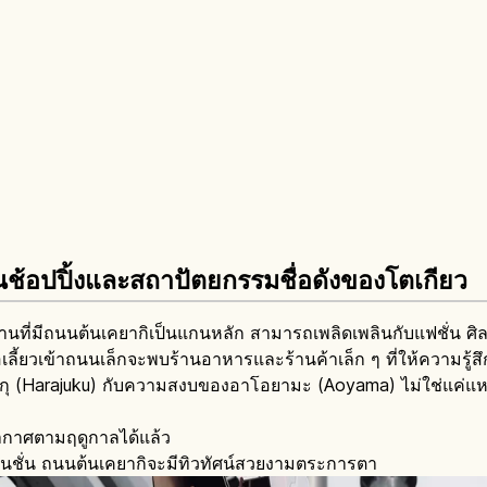
นช้อปปิ้งและสถาปัตยกรรมชื่อดังของโตเกียว
นที่มีถนนต้นเคยากิเป็นแกนหลัก สามารถเพลิดเพลินกับแฟชั่น ศิ
่อเลี้ยวเข้าถนนเล็กจะพบร้านอาหารและร้านค้าเล็ก ๆ ที่ให้ความรู้ส
ูกุ (Harajuku) กับความสงบของอาโอยามะ (Aoyama) ไม่ใช่แค่แหล่ง
ยากาศตามฤดูกาลได้แล้ว
เนชั่น ถนนต้นเคยากิจะมีทิวทัศน์สวยงามตระการตา