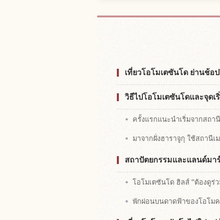
หาที่พักใกล้
เที่ยวโอโมเตซันโด ย่านช้อ
วิธีไปโอโมเตซันโดและจุดเริ่
ครั้งแรกแนะนำเริ่มจากสถา
มาจากฝั่งฮาราจูกุ ใช้สถานีเ
สถาปัตยกรรมและแลนด์มาร์คท
โอโมเตซันโด ฮิลส์ "ต้องดูร่
พักผ่อนบนดาดฟ้าของโอโม