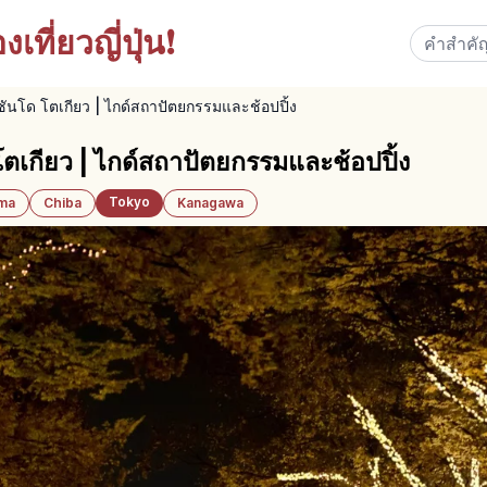
เที่ยวญี่ปุ่น!
ซันโด โตเกียว | ไกด์สถาปัตยกรรมและช้อปปิ้ง
โตเกียว | ไกด์สถาปัตยกรรมและช้อปปิ้ง
Tokyo
ama
Chiba
Kanagawa