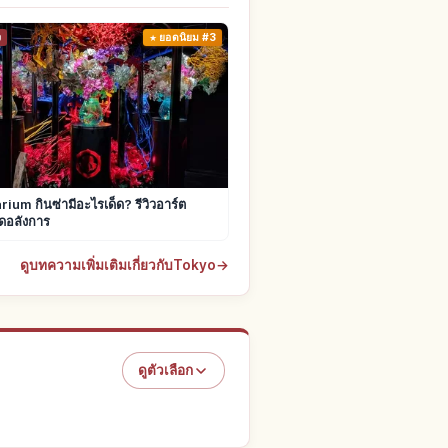
ง
ยอดนิยม #3
ium กินซ่ามีอะไรเด็ด? รีวิวอาร์ต
ดอลังการ
ดูบทความเพิ่มเติมเกี่ยวกับTokyo
→
ดูตัวเลือก