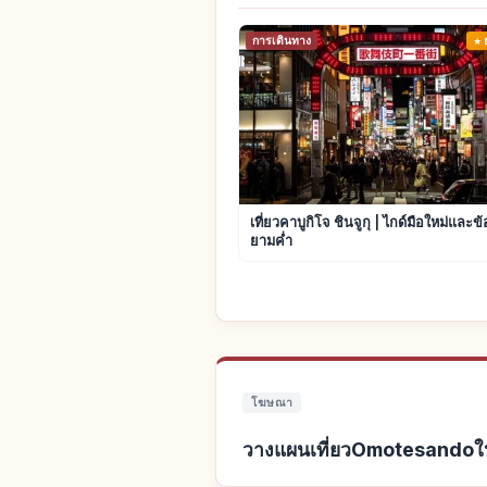
การเดินทาง
เที่ยวคาบูกิโจ ชินจูกุ | ไกด์มือใหม่และข
ยามค่ำ
โฆษณา
วางแผนเที่ยวOmotesandoให้