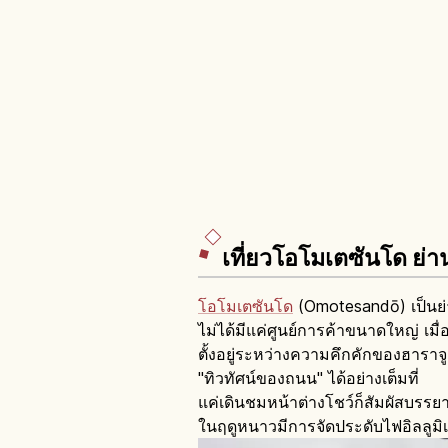
เที่ยวโอโมเตซันโด ย่า
โอโมเตซันโด
(Omotesandō) เป็นย่า
ไม่ได้มีแค่ศูนย์การค้าขนาดใหญ่ เมื
ตั้งอยู่ระหว่างความคึกคักของฮาราจ
"ทิวทัศน์ของถนน" ได้อย่างเต็มที่
แค่เดินชมหน้าต่างโชว์ก็สัมผัสบรร
ในฤดูหนาวมีการจัดประดับไฟอิลลูมิ