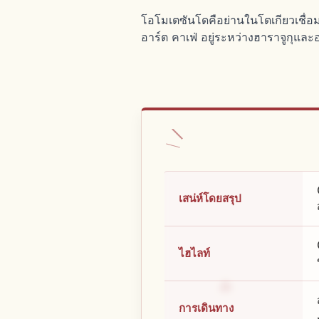
โอโมเตซันโดคือย่านในโตเกียวเชื่
อาร์ต คาเฟ่ อยู่ระหว่างฮาราจูกุแ
เสน่ห์โดยสรุป
ไฮไลท์
การเดินทาง