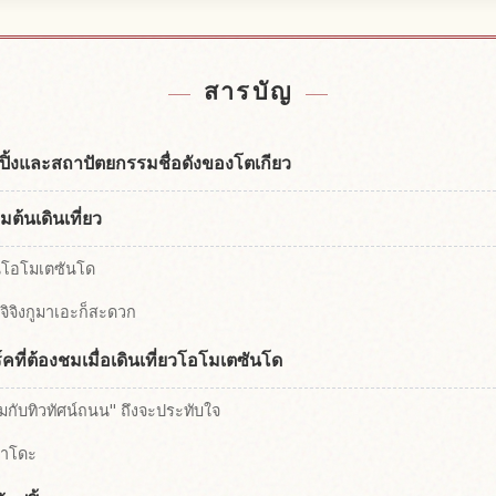
Omotesando
หากิจกรรมใ
↗
สารบัญ
ปปิ้งและสถาปัตยกรรมชื่อดังของโตเกียว
มต้นเดินเที่ยว
นีโอโมเตซันโด
มจิจิงกูมาเอะก็สะดวก
ี่ต้องชมเมื่อเดินเที่ยวโอโมเตซันโด
วมกับทิวทัศน์ถนน" ถึงจะประทับใจ
คาโดะ