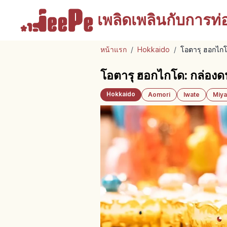
เพลิดเพลินกับ
การท่อง
หน้าแรก
/
Hokkaido
/
โอตารุ ฮอกไกโ
โอตารุ ฮอกไกโด: กล่องด
Hokkaido
Aomori
Iwate
Miya