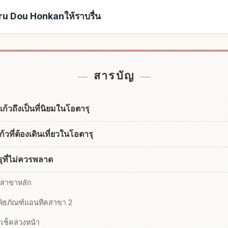
u Dou Honkanให้ราบรื่น
rugooru Dou Honkan
หากิจกรรมในOtaru O
↗
สารบัญ
้วถึงเป็นที่นิยมในโอตารุ
ก้วที่ต้องเดินเที่ยวในโอตารุ
ุที่ไม่ควรพลาด
ี่สาขาหลัก
พิธภัณฑ์แอนทีคสาขา 2
เช็คล่วงหน้า