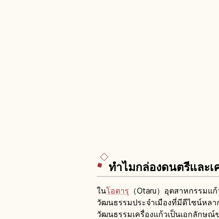
ทำไมกล่องดนตรีและเครื
ใน
โอตารุ
（Otaru）อุตสาหกรรมแก้วพั
วัฒนธรรมประจำเมืองที่มีดีไซน์หล
วัฒนธรรมเครื่องแก้วเป็นเอกลักษณ