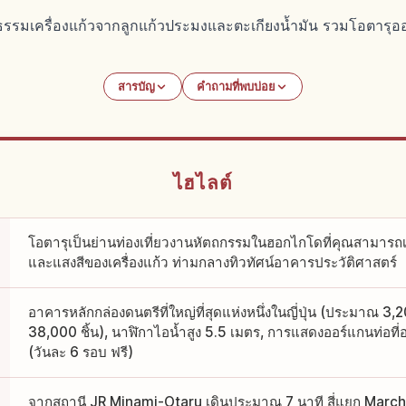
นธรรมเครื่องแก้วจากลูกแก้วประมงและตะเกียงน้ำมัน รวมโอตารุ
สารบัญ
คำถามที่พบบ่อย
ไฮไลต์
โอตารุเป็นย่านท่องเที่ยวงานหัตถกรรมในฮอกไกโดที่คุณสามารถเพ
และแสงสีของเครื่องแก้ว ท่ามกลางทิวทัศน์อาคารประวัติศาสตร์
อาคารหลักกล่องดนตรีที่ใหญ่ที่สุดแห่งหนึ่งในญี่ปุ่น (ประมาณ 
38,000 ชิ้น), นาฬิกาไอน้ำสูง 5.5 เมตร, การแสดงออร์แกนท่อที
(วันละ 6 รอบ ฟรี)
จากสถานี JR Minami-Otaru เดินประมาณ 7 นาที สี่แยก Marchen 