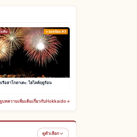
งเดิม
ยอดนิยม #3
เรือฮาโกดาเตะ: ไฮไลต์ฤดูร้อน
ดูบทความเพิ่มเติมเกี่ยวกับHokkaido
→
ดูตัวเลือก