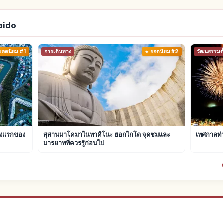
aido
ยอดนิยม #1
การเดินทาง
ยอดนิยม #2
วัฒนธรรมดั้
ห่งแรกของ
สุสานมาโคมาไนทาคิโนะ ฮอกไกโด จุดชมและ
เทศกาลท่า
มารยาทที่ควรรู้ก่อนไป