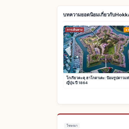
บทความยอดนิยมเกี่ยวกับHokk
การเดินทาง
โกเรียวคะคุ ฮาโกดาเตะ: ป้อมรูปดาวแ
ญี่ปุ่น ปี 1864
โฆษณา