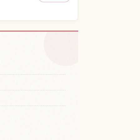
rugooru Dou Honkan
↗