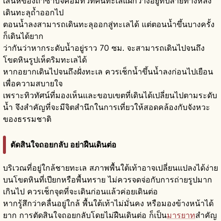
เสน่ห์ของถ้ำซาบิจิคือมีทิวทัศน์ทะเลแผ่กว้างอยู่ที่ปลายทางหลัง
เดินทะลุถ้ำออกไป
ตอนน้ำลงสามารถเดินทะลุออกสู่ทะเลได้ แต่ตอนน้ำขึ้นบางครั้ง
ก็เดินได้ยาก
ว่ากันว่าหากระดับน้ำอยู่ราว 70 ซม. จะสามารถเดินไปจนถึง
โขดหินรูปเห็ดริมทะเลได้
หากอยากเดินไปจนถึงฝั่งทะเล ควรเช็กน้ำขึ้นน้ำลงก่อนไปเยือน
เพื่อความสบายใจ
เพราะทิวทัศน์ที่มองเห็นและขอบเขตที่เดินได้เปลี่ยนไปตามระดับ
น้ำ จึงสำคัญที่จะมีจิตสำนึกในการเที่ยวให้สอดคล้องกับจังหวะ
ของธรรมชาติ
ตัดสินใจถอยกลับ อย่าฝืนเดินต่อ
บริเวณที่อยู่ใกล้ชายทะเล สภาพพื้นใต้เท้าอาจเปลี่ยนแปลงได้ง่าย
บนโขดหินที่เปียกหรือพื้นทราย ไม่ควรจดจ่อกับการถ่ายรูปมาก
เกินไป ควรเช็กจุดที่จะเดินก่อนแล้วค่อยเดินต่อ
หากรู้สึกว่าคลื่นอยู่ใกล้ พื้นใต้เท้าไม่มั่นคง หรือมองข้างหน้าได้
ยาก การตัดสินใจถอยกลับโดยไม่ฝืนเดินต่อ ก็เป็น
มารยาท
สำคัญ