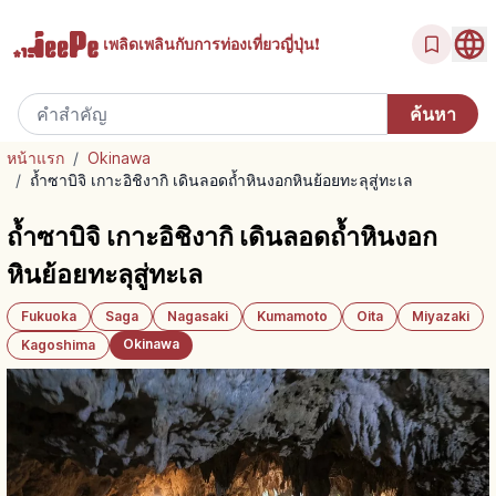
เพลิดเพลินกับ
การท่องเที่ยวญี่ปุ่น!
หน้าแรก
/
Okinawa
/
ถ้ำซาบิจิ เกาะอิชิงากิ เดินลอดถ้ำหินงอกหินย้อยทะลุสู่ทะเล
ถ้ำซาบิจิ เกาะอิชิงากิ เดินลอดถ้ำหินงอก
หินย้อยทะลุสู่ทะเล
Fukuoka
Saga
Nagasaki
Kumamoto
Oita
Miyazaki
Okinawa
Kagoshima