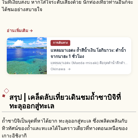
ในที่เงียบสงบ หากใส่ใจระดับเสียงด้วย นักท่องเที่ยวท่านอื่นก็จะ
ได้ชมอย่างสบายใจ
อ่านเพิ่มเติม →
การเดินทาง
แหลมมาเอดะ ถ้ำสีน้ำเงิน โอกินาวะ: ดำน้ำ
จากนาฮะ 1 ชั่วโมง
แหลมมาเอดะ (Maeda-misaki) คือจุดดำน้ำลึกดำ
น้ำตื้นชั้นนำหมู่บ้านอนนะ ตอนกลางเกาะหลักโอกิน
Okinawa
→
าวะ จากสนามบินนาฮะรถยนต์ 1–1.5 ชม. ถ้ำสีน้ำเงิน
อ่าวอุโมงค์เปล่งสีลึกลับ
สรุป | เคล็ดลับเที่ยวเดินชมถ้ำซาบิจิที่
ทะลุออกสู่ทะเล
ถ้ำซาบิจิเป็นจุดที่หาได้ยาก ทะลุออกสู่ทะเล ซึ่งเพลิดเพลินกับ
ทิวทัศน์ของถ้ำและทะเลได้ในคราวเดียวที่ทางตอนเหนือของ
เกาะอิชิงากิ