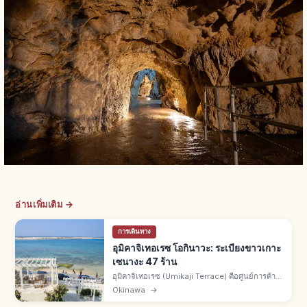
อ่านเพิ่มเติม →
การเดินทาง
อุมิคาจิเทอเรซ โอกินาวะ: ระเบียงขาวเกาะ
เซนางะ 47 ร้าน
อุมิคาจิเทอเรซ (Umikaji Terrace) คือศูนย์การค้า
แนวรีสอร์ตบนเกาะเซนางะ เมืองโทมิกุสึคุ จ.โอกินา
Okinawa
→
วะ จากสนามบินนาฮะรถยนต์ราว 15 นาที ราว 47
ร้าน วิวพระอาทิตย์ตกสวย