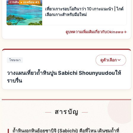
การเดินทาง
ยอดนิยม #3
เที่ยวเกาะรอบโอกินาว่า 10 เกาะแนะนำ | ไกด์
เลือกเกาะสำหรับมือใหม่
ดูบทความเพิ่มเติมเกี่ยวกับOkinawa
→
ดูตัวเลือก
โฆษณา
วางแผนเที่ยวถ้ำหินปูน Sabichi Shounyuudouให้
ราบรื่น
หาที่พักใกล้ถ้ำหินปูน Sabichi Shounyuudou
↗
สารบัญ
หากิจกรรมในถ้ำหินปูน Sabichi Shounyuudou
↗
ถ้ำหินงอกหินย้อยซาบิจิ (Sabichi) คือที่ไหน เดินชมถ้ำที่