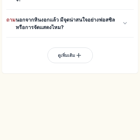
ถาม
นอกจากหินงอกแล้ว มีจุดน่าสนใจอย่างฟอสซิล
keyboard_arrow_down
หรือการจัดแสดงไหม?
add
ดูเพิ่มเติม