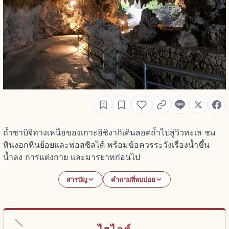
ถ้ำซาบิจิทางเหนือของเกาะอิชิงากิเดินลอดถ้ำไปสู่วิวทะเล ชม
หินงอกหินย้อยและฟอสซิลได้ พร้อมข้อควรระวังเรื่องน้ำขึ้น
น้ำลง การแต่งกาย และมารยาทก่อนไป
สารบัญ
คำถามที่พบบ่อย