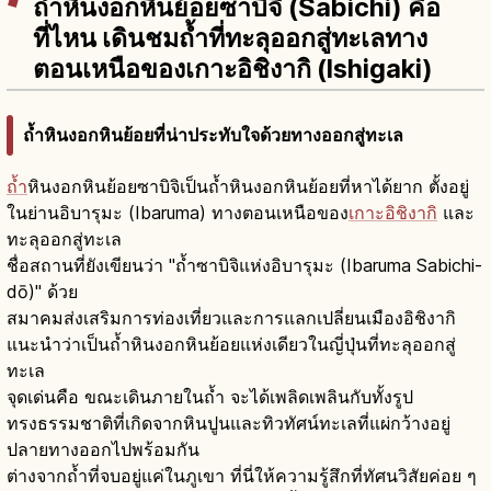
ถ้ำหินงอกหินย้อยซาบิจิ (Sabichi) คือ
ที่ไหน เดินชมถ้ำที่ทะลุออกสู่ทะเลทาง
ตอนเหนือของเกาะอิชิงากิ (Ishigaki)
ถ้ำหินงอกหินย้อยที่น่าประทับใจด้วยทางออกสู่ทะเล
ถ้ำ
หินงอกหินย้อยซาบิจิเป็นถ้ำหินงอกหินย้อยที่หาได้ยาก ตั้งอยู่
ในย่านอิบารุมะ (Ibaruma) ทางตอนเหนือของ
เกาะอิชิงากิ
และ
ทะลุออกสู่ทะเล
ชื่อสถานที่ยังเขียนว่า "ถ้ำซาบิจิแห่งอิบารุมะ (Ibaruma Sabichi-
dō)" ด้วย
สมาคมส่งเสริมการท่องเที่ยวและการแลกเปลี่ยนเมืองอิชิงากิ
แนะนำว่าเป็นถ้ำหินงอกหินย้อยแห่งเดียวในญี่ปุ่นที่ทะลุออกสู่
ทะเล
จุดเด่นคือ ขณะเดินภายในถ้ำ จะได้เพลิดเพลินกับทั้งรูป
ทรงธรรมชาติที่เกิดจากหินปูนและทิวทัศน์ทะเลที่แผ่กว้างอยู่
ปลายทางออกไปพร้อมกัน
ต่างจากถ้ำที่จบอยู่แค่ในภูเขา ที่นี่ให้ความรู้สึกที่ทัศนวิสัยค่อย ๆ