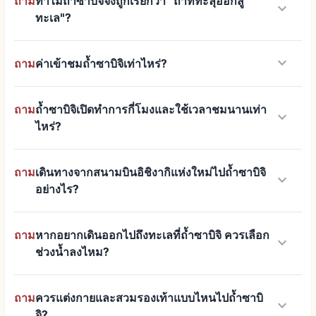
ถาม
ทำไมถ้ำซาบิจิจึงถูกเรียกว่า "ถ้ำที่ทะลุออกสู่
keyboard_arrow_down
ทะเล"?
keyboard_arrow_down
ถาม
ค่าเข้าชมถ้ำซาบิจิเท่าไหร่?
ถาม
ถ้ำซาบิจิเปิดทำการกี่โมงและใช้เวลาชมนานเท่า
keyboard_arrow_down
ไหร่?
ถาม
เดินทางจากสนามบินอิชิงากิแห่งใหม่ไปถ้ำซาบิจิ
keyboard_arrow_down
อย่างไร?
ถาม
หากอยากเดินออกไปถึงทะเลที่ถ้ำซาบิจิ ควรเลือก
keyboard_arrow_down
ช่วงน้ำลงไหม?
ถาม
ควรแต่งกายและสวมรองเท้าแบบไหนไปถ้ำซาบิ
keyboard_arrow_down
จิ?