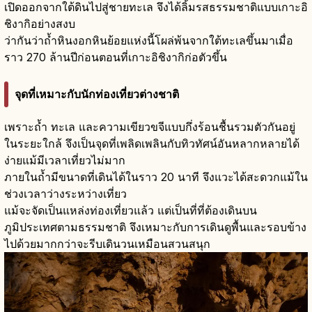
เปิดออกจากใต้ดินไปสู่ชายทะเล จึงได้ลิ้มรสธรรมชาติแบบเกาะอิ
ชิงากิอย่างสงบ
ว่ากันว่าถ้ำหินงอกหินย้อยแห่งนี้โผล่พ้นจากใต้ทะเลขึ้นมาเมื่อ
ราว 270 ล้านปีก่อนตอนที่เกาะอิชิงากิก่อตัวขึ้น
จุดที่เหมาะกับนักท่องเที่ยวต่างชาติ
เพราะถ้ำ ทะเล และความเขียวขจีแบบกึ่งร้อนชื้นรวมตัวกันอยู่
ในระยะใกล้ จึงเป็นจุดที่เพลิดเพลินกับทิวทัศน์อันหลากหลายได้
ง่ายแม้มีเวลาเที่ยวไม่มาก
ภายในถ้ำมีขนาดที่เดินได้ในราว 20 นาที จึงแวะได้สะดวกแม้ใน
ช่วงเวลาว่างระหว่างเที่ยว
แม้จะจัดเป็นแหล่งท่องเที่ยวแล้ว แต่เป็นที่ที่ต้องเดินบน
ภูมิประเทศตามธรรมชาติ จึงเหมาะกับการเดินดูพื้นและรอบข้าง
ไปด้วยมากกว่าจะรีบเดินวนเหมือนสวนสนุก