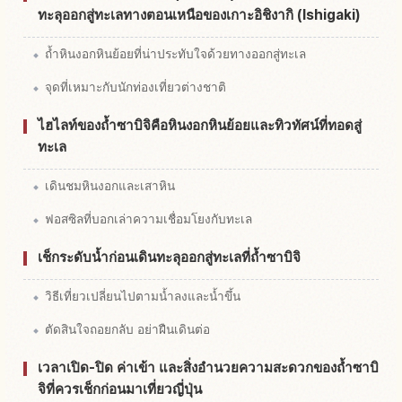
ทะลุออกสู่ทะเลทางตอนเหนือของเกาะอิชิงากิ (Ishigaki)
ถ้ำหินงอกหินย้อยที่น่าประทับใจด้วยทางออกสู่ทะเล
จุดที่เหมาะกับนักท่องเที่ยวต่างชาติ
ไฮไลท์ของถ้ำซาบิจิคือหินงอกหินย้อยและทิวทัศน์ที่ทอดสู่
ทะเล
เดินชมหินงอกและเสาหิน
ฟอสซิลที่บอกเล่าความเชื่อมโยงกับทะเล
เช็กระดับน้ำก่อนเดินทะลุออกสู่ทะเลที่ถ้ำซาบิจิ
วิธีเที่ยวเปลี่ยนไปตามน้ำลงและน้ำขึ้น
ตัดสินใจถอยกลับ อย่าฝืนเดินต่อ
เวลาเปิด-ปิด ค่าเข้า และสิ่งอำนวยความสะดวกของถ้ำซาบิ
จิที่ควรเช็กก่อนมาเที่ยวญี่ปุ่น