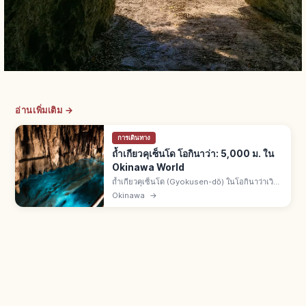
อ่านเพิ่มเติม →
การเดินทาง
ถ้ำเกียวคุเซ็นโด โอกินาว่า: 5,000 ม. ใน
Okinawa World
ถ้ำเกียวคุเซ็นโด (Gyokusen-dō) ในโอกินาว่าเวิลด์
เมืองนันโจ จ.โอกินาว่า ยาวรวม 5,000 ม. มีหินงอก
Okinawa
→
หินย้อยกว่า 1 ล้านแท่ง เปิดให้เข้าชม 890 ม. จากนา
ฮะ 30 นาที