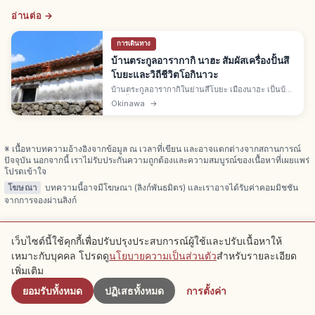
อ่านต่อ →
การเดินทาง
บ้านตระกูลอารากากิ นาฮะ สัมผัสเครื่องปั้นสึ
โบยะและวิถีชีวิตโอกินาวะ
บ้านตระกูลอารากากิในย่านสึโบยะ เมืองนาฮะ เป็นบ้าน
ช่างปั้นที่เป็นทรัพย์สินทางวัฒนธรรมสำคัญของชาติ
Okinawa
→
แนะนำเครื่องปั้นสึโบยะ เตาเผาขั้นบันได และพื้นที่เปิด
ชม
※ เนื้อหาบทความอ้างอิงจากข้อมูล ณ เวลาที่เขียน และอาจแตกต่างจากสถานการณ์
ปัจจุบัน นอกจากนี้ เราไม่รับประกันความถูกต้องและความสมบูรณ์ของเนื้อหาที่เผยแพร่
โปรดเข้าใจ
โฆษณา
บทความนี้อาจมีโฆษณา (ลิงก์พันธมิตร) และเราอาจได้รับค่าคอมมิชชัน
จากการจองผ่านลิงก์
เว็บไซต์นี้ใช้คุกกี้เพื่อปรับปรุงประสบการณ์ผู้ใช้และปรับเนื้อหาให้
เหมาะกับบุคคล โปรดดู
นโยบายความเป็นส่วนตัว
สำหรับรายละเอียด
ใกล้เคียง
บทความที่เกี่ยวข้อง
เพิ่มเติม
ยอมรับทั้งหมด
ปฏิเสธทั้งหมด
การตั้งค่า
ดูบทความเพิ่มเติมในหมวดหมู่นี้