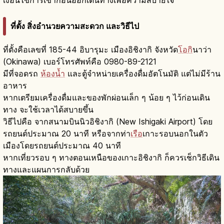
เงื่อนไขการเข้าก่อนออกเดินทางเพื่อความสบายใจ
ที่ตั้ง สิ่งอำนวยความสะดวก และวิธีไป
ที่ตั้งคือเลขที่ 185-44 อิบารุมะ เมืองอิชิงากิ จังหวัด
โอกิ
นาว่า
(Okinawa) เบอร์โทรศัพท์คือ 0980-89-2121
มีที่จอดรถ
ห้องน้ำ
และตู้จำหน่ายเครื่องดื่มอัตโนมัติ แต่ไม่มีร้าน
อาหาร
หากเตรียมเครื่องดื่มและของพักผ่อนเล็ก ๆ น้อย ๆ ไว้ก่อนเดิน
ทาง จะใช้เวลาได้สบายขึ้น
วิธีไปคือ จากสนามบินนิวอิชิงากิ (New Ishigaki Airport) โดย
รถยนต์ประมาณ 20 นาที หรือจากท่า
เรือ
เกาะรอบนอกในตัว
เมืองโดยรถยนต์ประมาณ 40 นาที
หากเที่ยวรอบ ๆ ทางตอนเหนือของเกาะอิชิงากิ ก็ควรเช็กวิธีเดิน
ทางและแผนการกลับด้วย