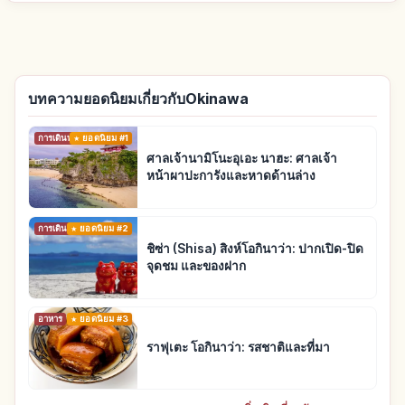
บทความยอดนิยมเกี่ยวกับOkinawa
การเดินทาง
ยอดนิยม #1
ศาลเจ้านามิโนะอุเอะ นาฮะ: ศาลเจ้า
หน้าผาปะการังและหาดด้านล่าง
การเดินทาง
ยอดนิยม #2
ชิซ่า (Shisa) สิงห์โอกินาว่า: ปากเปิด-ปิด
จุดชม และของฝาก
อาหาร
ยอดนิยม #3
ราฟุเตะ โอกินาว่า: รสชาติและที่มา