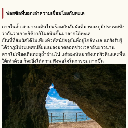
ฟอสซิลที่บอกเล่าความเชื่อมโยงกับทะเล
ภายในถ้ำ สามารถเดินไปพร้อมกับสัมผัสที่มาของภูมิประเทศซึ่ง
ว่ากันว่าเกาะอิชิงากิโผล่พ้นขึ้นมาจากใต้ทะเล
เป็นที่ที่สัมผัสได้ไม่เพียงทิวทัศน์ปัจจุบันที่อยู่ใกล้ทะเล แต่ยังรับรู้
ได้ว่าภูมิประเทศเปลี่ยนแปลงมาตลอดช่วงเวลาอันยาวนาน
หากไม่เพียงเดินทะลุถ้ำผ่านไป แต่ลองหันมาสังเกตผิวหินและพื้น
ใต้เท้าด้วย ก็จะยิ่งได้ความพึงพอใจในการชมมากขึ้น