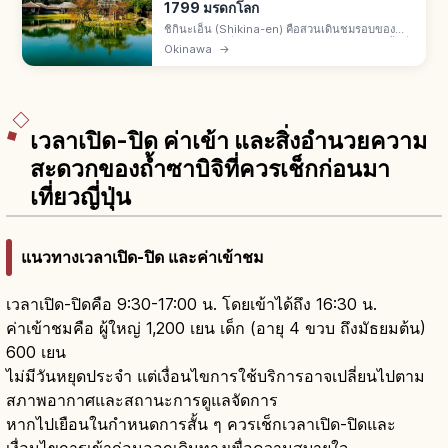
1799 มรดกโลก
ชิกินะเอ็น (Shikina-en) คือสวนเดินชมรอบของ
ราชวงศ์ริวกิวที่นาฮะ จ.โอกินาวะ สร้างปี 1799 พื้นที่
Okinawa
→
42,000 ตร.ม. มรดกโลกยูเนสโกปี 2000 สระชินจิ
อิเกะ ศาลาจีนหกเหลี่ยม
เวลาเปิด-ปิด ค่าเข้า และสิ่งอำนวยความ
สะดวกของถ้ำซาบิจิที่ควรเช็กก่อนมา
เที่ยวญี่ปุ่น
แนวทางเวลาเปิด-ปิด และค่าเข้าชม
เวลาเปิด-ปิดคือ 9:30-17:00 น. โดยเข้าได้ถึง 16:30 น.
ค่าเข้าชมคือ ผู้ใหญ่ 1,200 เยน เด็ก (อายุ 4 ขวบ ถึงมัธยมต้น)
600 เยน
ไม่มีวันหยุดประจำ แต่เงื่อนไขการใช้บริการอาจเปลี่ยนไปตาม
สภาพอากาศและสถานะการดูแลจัดการ
หากไปเยือนในกำหนดการสั้น ๆ ควรเช็กเวลาเปิด-ปิดและ