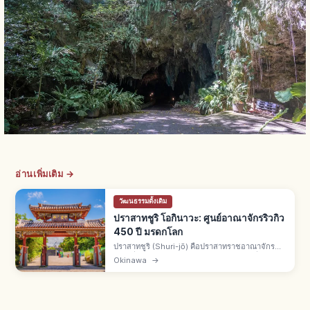
อ่านเพิ่มเติม →
วัฒนธรรมดั้งเดิม
ปราสาทชูริ โอกินาวะ: ศูนย์อาณาจักรริวกิว
450 ปี มรดกโลก
ปราสาทชูริ (Shuri-jō) คือปราสาทราชอาณาจักร
ริวกิวที่นาฮะ จ.โอกินาวะ สร้างราวศตวรรษที่ 14
Okinawa
→
รุ่งเรือง 450 ปี มรดกโลกยูเนสโกปี 2000 ไฟไหม้ปี
2019 บูรณะถึงปี 2026