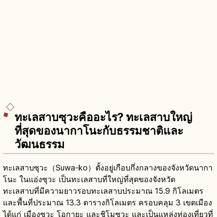
ทะเลสาบซุวะคืออะไร? ทะเลสาบใหญ่
ที่สุดของนากาโนะกับธรรมชาติและ
วัฒนธรรม
ทะเลสาบซุวะ（Suwa-ko）ตั้งอยู่เกือบกึ่งกลางของจังหวัดนากา
โนะ ในแอ่งซุวะ เป็นทะเลสาบที่ใหญ่ที่สุดของจังหวัด
ทะเลสาบที่มีความยาวรอบทะเลสาบประมาณ 15.9 กิโลเมตร
และพื้นที่ประมาณ 13.3 ตารางกิโลเมตร ครอบคลุม 3 เขตเมือง
ได้แก่ เมืองซุวะ โอกายะ และชิโมซุวะ และเป็นแหล่งท่องเที่ยวที่