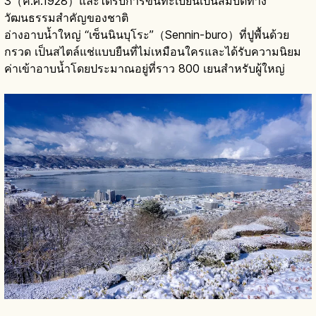
3（ค.ศ.1928）และได้รับการขึ้นทะเบียนเป็นสมบัติทาง
วัฒนธรรมสำคัญของชาติ
อ่างอาบน้ำใหญ่ “เซ็นนินบุโระ”（Sennin-buro）ที่ปูพื้นด้วย
กรวด เป็นสไตล์แช่แบบยืนที่ไม่เหมือนใครและได้รับความนิยม
ค่าเข้าอาบน้ำโดยประมาณอยู่ที่ราว 800 เยนสำหรับผู้ใหญ่