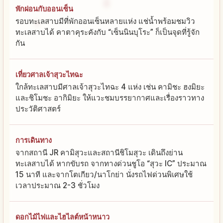
พักผ่อนกับออนเซ็น
รอบทะเลสาบมีที่พักออนเซ็นหลายแห่ง แช่น้ำพร้อมชมวิว
ทะเลสาบได้ คาตาคุระคังกับ “เซ็นนินบุโระ” ก็เป็นจุดที่รู้จัก
กัน
เที่ยวศาลเจ้าสุวะไทฉะ
ใกล้ทะเลสาบมีศาลเจ้าสุวะไทฉะ 4 แห่ง เช่น คามิชะ ฮงมิยะ
และชิโมชะ อากิมิยะ ให้แวะชมบรรยากาศและเรื่องราวทาง
ประวัติศาสตร์
การเดินทาง
จากสถานี JR คามิสุวะและสถานีชิโมสุวะ เดินถึงย่าน
ทะเลสาบได้ หากขับรถ จากทางด่วนชูโอ “สุวะ IC” ประมาณ
15 นาที และจากโตเกียว/นาโกย่า นั่งรถไฟด่วนพิเศษใช้
เวลาประมาณ 2-3 ชั่วโมง
ดอกไม้ไฟและไฮไลต์หน้าหนาว