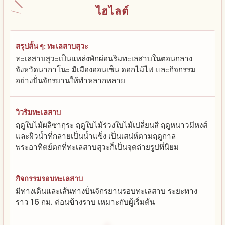
ไฮไลต์
สรุปสั้น ๆ: ทะเลสาบสุวะ
ทะเลสาบสุวะเป็นแหล่งพักผ่อนริมทะเลสาบในตอนกลาง
จังหวัดนากาโนะ มีเมืองออนเซ็น ดอกไม้ไฟ และกิจกรรม
อย่างปั่นจักรยานให้ทำหลากหลาย
วิวริมทะเลสาบ
ฤดูใบไม้ผลิซากุระ ฤดูใบไม้ร่วงใบไม้เปลี่ยนสี ฤดูหนาวมีหงส์
และผิวน้ำที่กลายเป็นน้ำแข็ง เป็นเสน่ห์ตามฤดูกาล
พระอาทิตย์ตกที่ทะเลสาบสุวะก็เป็นจุดถ่ายรูปที่นิยม
กิจกรรมรอบทะเลสาบ
มีทางเดินและเส้นทางปั่นจักรยานรอบทะเลสาบ ระยะทาง
ราว 16 กม. ค่อนข้างราบ เหมาะกับผู้เริ่มต้น