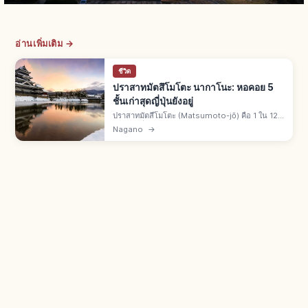
อ่านเพิ่มเติม →
ชีวิต
ปราสาทมัตสึโมโตะ นากาโนะ: หอคอย 5
ชั้นเก่าสุดญี่ปุ่นยังอยู่
ปราสาทมัตสึโมโตะ (Matsumoto-jō) คือ 1 ใน 12
ปราสาทที่ยังเหลือหอคอย เมืองมัตสึโมโตะ จ.นากา
Nagano
→
โนะ หอคอยใหญ่ 5 ชั้น 6 ระดับสร้างปี 1593–1594
หอคอย 5 หลังสมบัติชาติ