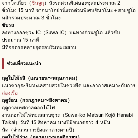
จากโตเกียว（
ชินจูกุ
）นั่งรถด่วนพิเศษอะซุสะประมาณ 2
ชั่วโมง 15 นาที จากนาโกย่านั่งรถด่วนพิเศษชินาโนะ＋สายชูโอ
หลักรวมประมาณ 3 ชั่วโมง
ขับรถ
ลงทางออกซุวะ IC（Suwa IC）บนทางด่วนชูโอ แล้วขับ
ประมาณ 15 นาที
มีที่จอดรถหลายจุดรอบริมทะเลสาบ
ช่วงเที่ยวแนะนำ
ฤดูใบไม้ผลิ（เมษายน〜พฤษภาคม）
แนวซากุระริมทะเลสาบสวยในช่วงพีค และอากาศเหมาะกับการ
ล่องเรือ
ฤดูร้อน（กรกฎาคม〜สิงหาคม）
ฤดูกาลเทศกาลดอกไม้ไฟ
งานดอกไม้ไฟทะเลสาบซุวะ（Suwa-ko Matsuri Kojō Hanabi
Taikai）วันที่ 15 สิงหาคม บางปีมีขนาดราว 4 หมื่น
นัด（จำนวนการยิงแตกต่างตามปี）
ฤดูใบไม้ร่วง（ตุลาคม〜พฤศจิกายน）