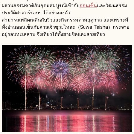
ผสานธรรมชาติอันอุดมสมบูรณ์เข้ากับ
ออนเซ็น
และวัฒนธรรม
ประวัติศาสตร์รอบๆ ได้อย่างลงตัว
สามารถเพลิดเพลินกับวิวและกิจกรรมตามฤดูกาล และเพราะมี
ทั้งย่านออนเซ็นกับศาลเจ้าซุวะไทฉะ（Suwa Taisha）กระจาย
อยู่รอบทะเลสาบ จึงเที่ยวได้ทั้งสายชิลและสายเที่ยว