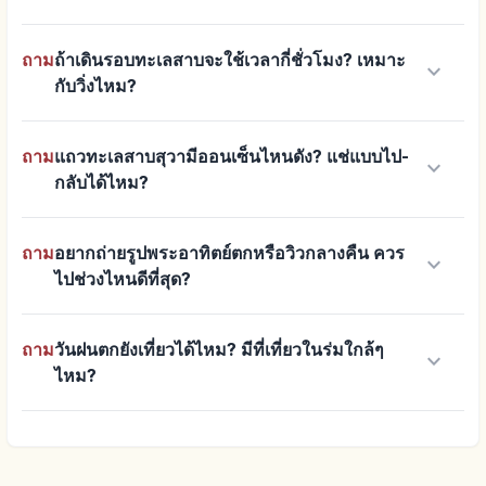
ถาม
ถ้าเดินรอบทะเลสาบจะใช้เวลากี่ชั่วโมง? เหมาะ
keyboard_arrow_down
กับวิ่งไหม?
ถาม
แถวทะเลสาบสุวามีออนเซ็นไหนดัง? แช่แบบไป-
keyboard_arrow_down
กลับได้ไหม?
ถาม
อยากถ่ายรูปพระอาทิตย์ตกหรือวิวกลางคืน ควร
keyboard_arrow_down
ไปช่วงไหนดีที่สุด?
ถาม
วันฝนตกยังเที่ยวได้ไหม? มีที่เที่ยวในร่มใกล้ๆ
keyboard_arrow_down
ไหม?