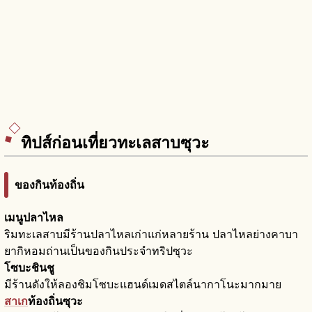
ทิปส์ก่อนเที่ยวทะเลสาบซุวะ
ของกินท้องถิ่น
เมนูปลาไหล
ริมทะเลสาบมีร้านปลาไหลเก่าแก่หลายร้าน ปลาไหลย่างคาบา
ยากิหอมถ่านเป็นของกินประจำทริปซุวะ
โซบะชินชู
มีร้านดังให้ลองชิมโซบะแฮนด์เมดสไตล์นากาโนะมากมาย
สาเก
ท้องถิ่นซุวะ