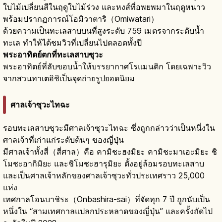
ใบไม้เปลี่ยนสีในฤดูใบไม้ร่วง และหงส์ที่อพยพมาในฤดูหนาว
พร้อมปรากฏการณ์โอมิวาตาริ（Omiwatari）
ด้วยความเป็นทะเลสาบบนที่สูงระดับ 759 เมตรจากระดับน้ำ
ทะเล ทำให้ได้ชมวิวที่เปลี่ยนไปตลอดทั้งปี
พระอาทิตย์ตกที่ทะเลสาบซุวะ
พระอาทิตย์ที่ลับขอบน้ำให้บรรยากาศโรแมนติก โดยเฉพาะวิว
จากสวนทาเตอิชิเป็นจุดถ่ายรูปยอดนิยม
ศาลเจ้าซุวะไทฉะ
รอบทะเลสาบซุวะมีศาลเจ้าซุวะไทฉะ ซึ่งถูกกล่าวว่าเป็นหนึ่งใน
ศาลเจ้าที่เก่าแก่ระดับต้นๆ ของญี่ปุ่น
มีศาลเจ้าทั้งสี่（สี่ศาล）คือ คามิชะฮงมิยะ คามิชะมาเอะมิยะ ชิ
โมชะอากิมิยะ และชิโมชะฮารุมิยะ ตั้งอยู่ล้อมรอบทะเลสาบ
และเป็นศาลเจ้าหลักของศาลเจ้าซุวะทั่วประเทศราว 25,000
แห่ง
เทศกาลโอนบาชิระ（Onbashira-sai）ที่จัดทุก 7 ปี ถูกนับเป็น
หนึ่งใน “สามเทศกาลแปลกประหลาดของญี่ปุ่น” และครั้งถัดไป