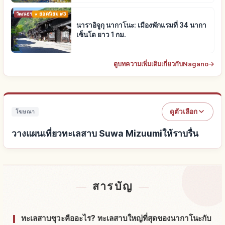
วัฒนธรรมดั้งเดิม
ยอดนิยม #3
นาราอิจูกุ นากาโนะ: เมืองพักแรมที่ 34 นากา
เซ็นโด ยาว 1 กม.
ดูบทความเพิ่มเติมเกี่ยวกับNagano
→
ดูตัวเลือก
โฆษณา
วางแผนเที่ยวทะเลสาบ Suwa Mizuumiให้ราบรื่น
หาที่พักใกล้ทะเลสาบ Suwa Mizuumi
↗
สารบัญ
หากิจกรรมในทะเลสาบ Suwa Mizuumi
↗
ทะเลสาบซุวะคืออะไร? ทะเลสาบใหญ่ที่สุดของนากาโนะกับ