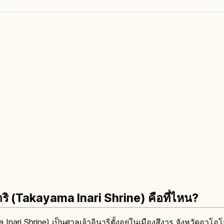
ิ (Takayama Inari Shrine) คือที่ไหน?
Inari Shrine) เป็นศาลเจ้าอินาริตั้งอยู่ในเมืองสึงารุ จังหวัดอาโอ