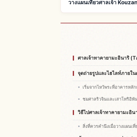
วางแผนเที่ยวศาลเจ้า Kouzan 
หาที่พักใกล้ศาลเจ้า Kouzan
ศาลเจ้าทาคายามะอินาริ (T
จุดถ่ายรูปและไฮไลท์ภายใน
เริ่มจากไหว้พระที่อาคารหลัก
ชมศาลริวจินและเสาโทริอิพั
วิธีไปศาลเจ้าทาคายามะอินา
สิ่งที่ควรคำนึงเมื่อวางแผนเท