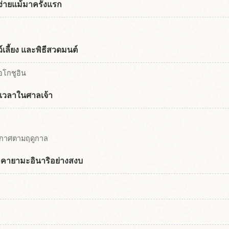
ง่ายแม้มาครั้งแรก
ว์เลี้ยง และพิธีสวดมนต์
อโกชูอิน
้เวลาในศาลเจ้า
ยากาศตามฤดูกาล
ทาคายามะอินาริอย่างสงบ