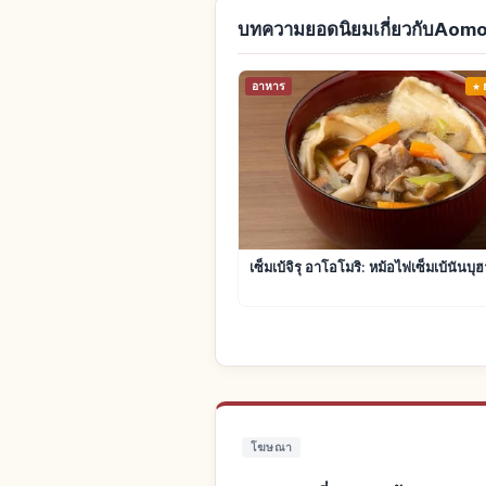
บทความยอดนิยมเกี่ยวกับAomo
อาหาร
เซ็มเบ้จิรุ อาโอโมริ: หม้อไฟเซ็มเบ้นันบุ
โฆษณา