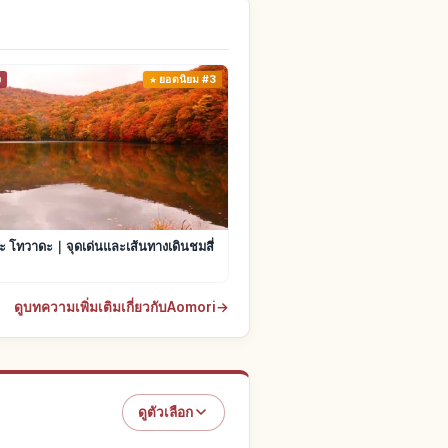
ง
ยอดนิยม #3
มะ โทวาดะ｜จุดเด่นและเส้นทางเดินชมสี่
ดูบทความเพิ่มเติมเกี่ยวกับAomori
→
ดูตัวเลือก