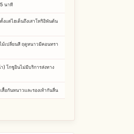
 5 นาที
งแต่ไฮเด็นถึงเสาโทริอิพันต้น
บไม้เปลี่ยนสี ฤดูหนาวมีคอนทรา
) โกชูอินไม่มีบริการส่งทาง
มเสื้อกันหนาวและรองเท้ากันลื่น