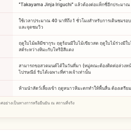
"Takayama Jinja Iriguchi" แล้วต้องต่อแท็กซี่อีกประมาณ
ใช้เวลาประมาณ 40 นาทีถึง 1 ชั่วโมงสำหรับการเดินชมรอบตั้
และจุดชมวิว
ฤดูใบไม้ผลิมีซากุระ ฤดูร้อนมีใบไม้เขียวสด ฤดูใบไม้ร่วงมีใ
สต์ระหว่างหิมะกับโทริอิสีแดง
สามารถขอสวดมนต์ได้ในวันที่มา (หมู่คณะต้องติดต่อล่วงหน้า
ไปรษณีย์ รับได้เฉพาะที่ศาลเจ้าเท่านั้น
ห้ามนำสัตว์เลี้ยงเข้า ฤดูหนาวหิมะตกทำให้พื้นลื่น ต้องเตรีย
อย่างเป็นทางการหรือยืนยัน ณ สถานที่จริง