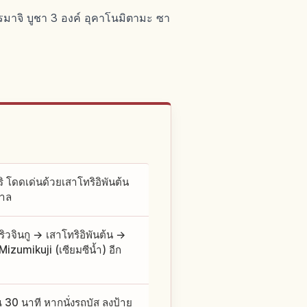
รมาจิ บูชา 3 องค์ อุคาโนมิตามะ ซา
ิ โดดเด่นด้วยเสาโทริอิพันต้น
กาล
วจินกู → เสาโทริอิพันต้น →
Mizumikuji (เซียมซีน้ำ) อีก
 นาที หากนั่งรถบัส ลงป้าย