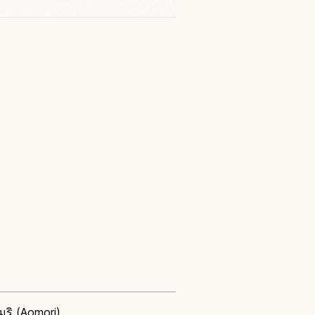
โมริ (Aomori)