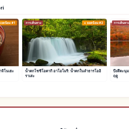
ri
ยอดนิยม #1
การเดินทาง
ยอดนิยม #2
การเดินทา
ฮาจิโนเฮะ
น้ำตกโชชิโอตากิ อาโอโมริ: น้ำตกในลำธารโออิ
บึงสึตะนุ
ราเสะ
ฤดู