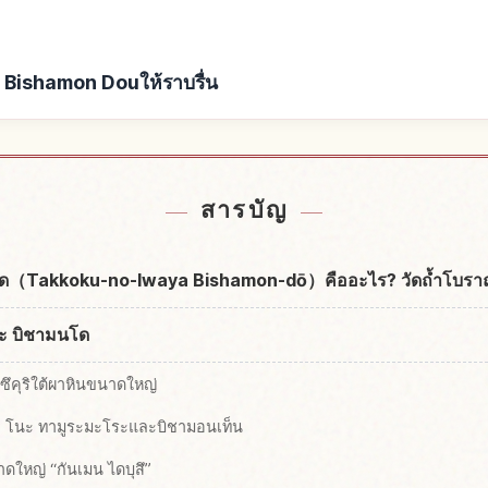
 Bishamon Douให้ราบรื่น
Kutsu Bishamon Dou
หากิจกรรมในTachiya
↗
สารบัญ
โด（Takkoku-no-Iwaya Bishamon-dō）คืออะไร? วัดถ้ำโบราณ 
ยะ บิชามนโด
ึคุริใต้ผาหินขนาดใหญ่
 โนะ ทามูระมะโระและบิชามอนเท็น
ดใหญ่ “กันเมน ไดบุสึ”