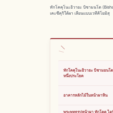
ทักโคคุโนะอิวายะ บิชามนโด (Bisha
เคะซึคุริใต้ผา เลียนแบบเวทีคิโยมิสุ
ทักโคคุโนะอิวายะ บิชามอนโ
หนึ่งประโยค
อาคารหลักไม้ในหน้าผาหิน
พระพุทธรูปหน้าผา ทักโคคุ ไดน