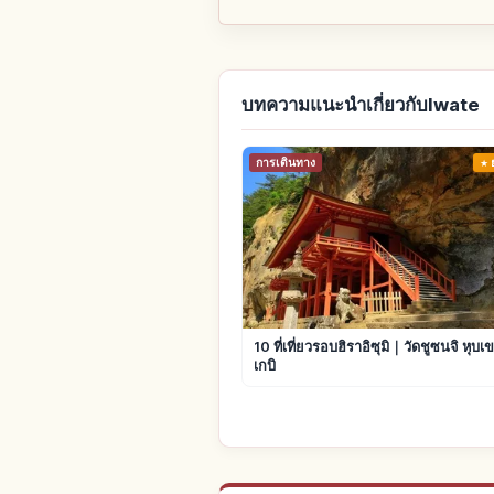
บทความแนะนำเกี่ยวกับIwate
การเดินทาง
10 ที่เที่ยวรอบฮิราอิซุมิ｜วัดชูซนจิ หุบเข
เกบิ