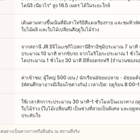
ไดนิจิ เนียวไร” สูง 16.5 เมตร ได้ในระยะใกล้
เดินตามทางขึ้นเนินที่มีเสาโทริอิสีแดงเรียงราย และชมทิวท
ใบไม้ผลิ และใบไม้เปลี่ยนสีฤดูใบไม้ร่วง
จากสถานี JR อิจิโนะเซกิไปสถานีฮิราอิซุมิประมาณ 7 นาที จาก
ประมาณ 10 นาที หากขับรถ จากโมริโอกะประมาณ 1 ชั่วโมง
ไดประมาณ 1 ชั่วโมง 30 นาที มีที่จอดรถฟรี (จำนวนช่อ
ค่าเข้าชม: ผู้ใหญ่ 500 เยน / นักเรียนมัธยมปลาย・มัธยมต้
(ทัศนศึกษาอาจมีเงื่อนไขต่างกัน) เวลาเปิด: ฤดูร้อน 8:00
ใช้เวลาสักการะประมาณ 30 นาที–1 ชั่วโมงเป็นแนวทาง ฤดู
ใบไม้ร่วง (ใบไม้เปลี่ยนสี) เป็นช่วงที่สวยเป็นพิเศษ และฤดูห
ประทับใจ
อย่างเป็นทางการหรือยืนยัน ณ สถานที่จริง