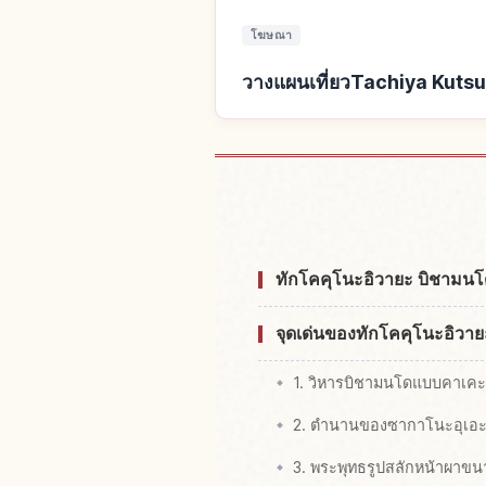
โฆษณา
วางแผนเที่ยวTachiya Kutsu
หาที่พักใกล้Tachiya 
ทักโคคุโนะอิวายะ บิชามน
จุดเด่นของทักโคคุโนะอิวา
1. วิหารบิชามนโดแบบคาเคะซ
2. ตำนานของซากาโนะอุเอะ
3. พระพุทธรูปสลักหน้าผาขนา