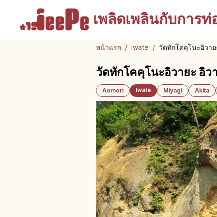
เพลิดเพลินกับ
การท่อง
หน้าแรก
/
Iwate
/
วัดทักโคคุโนะอิวายะ
วัดทักโคคุโนะอิวายะ อิวา
Iwate
Aomori
Miyagi
Akita