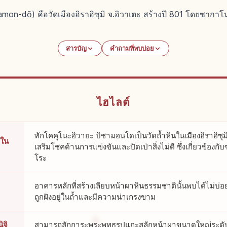
mon-dō) คือวัดเมืองฮิราอิซุมิ จ.อิวาเตะ สร้างปี 801 โดยซาก
สารบัญ
คำถามที่พบบ่อย
ไฮไลต์
ทักโคคุโนะอิวายะ บิชามอนโดเป็นวัดถ้ำหินในเมืองฮิราอิซุมิ ข
ดใน
เสริมโชคด้านการแข่งขันและปัดเป่าสิ่งไม่ดี ซึ่งเกี่ยวข้อง
โระ
อาคารหลักที่สร้างเลียบหน้าผาหินธรรมชาตินั้นพบได้ไม่บ่อยใ
ถูกฝังอยู่ในถ้ำและมีความน่าเกรงขาม
ิจิ
สามารถสักการะพระพุทธรูปแกะสลักหน้าผาขนาดใหญ่ระดับแน