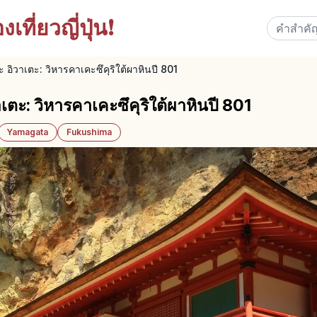
เที่ยวญี่ปุ่น!
 อิวาเตะ: วิหารคาเคะซึคุริใต้ผาหินปี 801
เตะ: วิหารคาเคะซึคุริใต้ผาหินปี 801
Yamagata
Fukushima