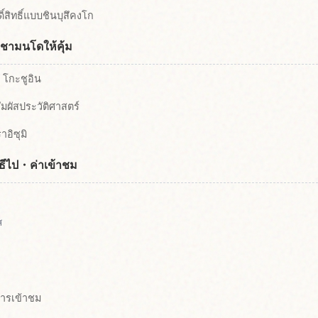
ดิ์สิทธิ์แบบชินบุสึคงโก
บิชามนโดให้คุ้ม
・โกะชูอิน
มผัสประวัติศาสตร์
ราอิซุมิ
วิธีไป・ค่าเข้าชม
ส
ารเข้าชม