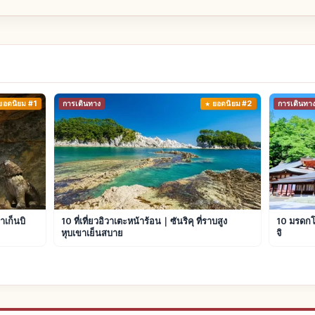
ยอดนิยม #1
การเดินทาง
ยอดนิยม #2
การเดินทา
าเก็นบิ
10 ที่เที่ยวอิวาเตะหน้าร้อน｜ซันริคุ ที่ราบสูง
10 มรดกโ
หุบเขาเย็นสบาย
จิ