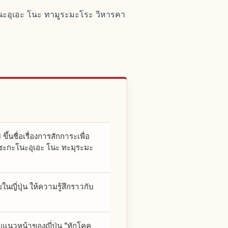
าโนะอุเอะ โนะ ทามูระมะโระ วิหารคา
ึ้นชื่อเรื่องการสักการะเพื่อ
กับซะกะโนะอุเอะ โนะ ทะมุระมะ
นญี่ปุ่น ให้ความรู้สึกราวกับ
วหน้าของญี่ปุ่น “ทักโคคุ