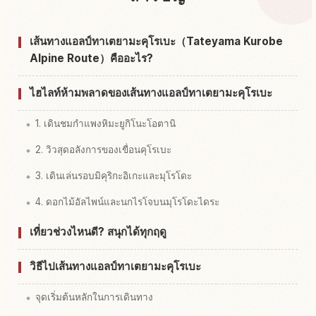
หากิจกรรมในTateyama Kurobe Alpine Route
↗
เส้นทางแอลป์ทาเตยามะคุโรเบะ（Tateyama Kurobe
Alpine Route）คืออะไร?
ไฮไลท์ห้ามพลาดของเส้นทางแอลป์ทาเตยามะคุโรเบะ
1. เดินชมกำแพงหิมะยูกิโนะโอตานิ
2. วิวสุดอลังการของเขื่อนคุโรเบะ
3. เดินเล่นรอบมิคุริกะอิเกะและมุโรโดะ
4. ดอกไม้อัลไพน์และนกไรโจบนมุโรโดะไดระ
เที่ยวช่วงไหนดี? สนุกได้ทุกฤดู
วิธีไปเส้นทางแอลป์ทาเตยามะคุโรเบะ
จุดเริ่มต้นหลักในการเดินทาง