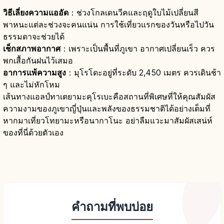
วิธีเลี่ยงความแออัด
：ช่วงโกลเดนวีคและฤดูใบไม้เปลี่ยนสี
พาหนะแต่ละช่วงจะคนแน่น การใช้เที่ยวแรกของวันหรือไปวัน
ธรรมดาจะช่วยได้
เช็กสภาพอากาศ
：เพราะเป็นพื้นที่ภูเขา อากาศเปลี่ยนเร็ว ควร
พกเสื้อกันฝนไว้เสมอ
อาการแพ้ความสูง
：มุโรโดะอยู่ที่ระดับ 2,450 เมตร ควรเดินช้า
ๆ และไม่หักโหม
เส้นทางแอลป์ทาเตยามะคุโรเบะคือสถานที่พิเศษที่ให้คุณสัมผัส
ความงามของภูเขาญี่ปุ่นและพลังของธรรมชาติได้อย่างเต็มที่
หากมาเที่ยวโทยามะหรือนากาโนะ อย่าลืมแวะมาสัมผัสเสน่ห์
ของที่นี่ด้วยตัวเอง
คำถามที่พบบ่อย