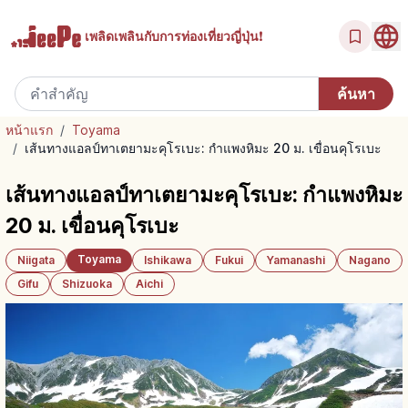
เพลิดเพลินกับ
การท่องเที่ยวญี่ปุ่น!
หน้าแรก
/
Toyama
/
เส้นทางแอลป์ทาเตยามะคุโรเบะ: กำแพงหิมะ 20 ม. เขื่อนคุโรเบะ
เส้นทางแอลป์ทาเตยามะคุโรเบะ: กำแพงหิมะ
20 ม. เขื่อนคุโรเบะ
Toyama
Niigata
Ishikawa
Fukui
Yamanashi
Nagano
Gifu
Shizuoka
Aichi