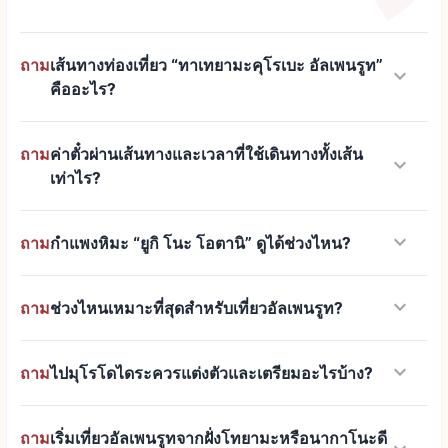
ถาม
เส้นทางท่องเที่ยว “ทาเทยามะคุโรเบะ อัลเพนรูท”
keyboard_arrow_down
คืออะไร?
ถาม
ค่าตั๋วผ่านเส้นทางและเวลาที่ใช้เดินทางทั้งเส้น
keyboard_arrow_down
เท่าไร?
keyboard_arrow_down
ถาม
กำแพงหิมะ “ยูกิ โนะ โอตานิ” ดูได้ช่วงไหน?
keyboard_arrow_down
ถาม
ช่วงไหนเหมาะที่สุดสำหรับเที่ยวอัลเพนรูท?
keyboard_arrow_down
ถาม
ไปมุโรโดไดระควรแต่งตัวและเตรียมอะไรบ้าง?
ถาม
เริ่มเที่ยวอัลเพนรูทจากฝั่งโทยามะหรือนากาโนะดี