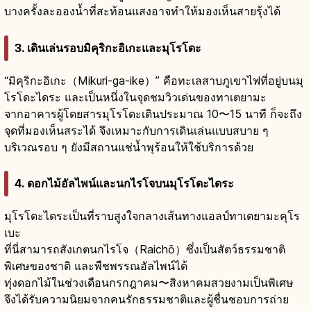
บางครั้งละอองน้ำที่สะท้อนแสงอาจทำให้มองเห็นสายรุ้งได้
3. เดินเล่นรอบมิคุริกะอิเกะและมุโรโดะ
“มิคุริกะอิเกะ（Mikuri-ga-ike）” คือทะเลสาบภูเขาไฟที่อยู่บนมุ
โรโดะไดระ และเป็นหนึ่งในจุดชมวิวเด่นของทาเตยามะ
จากอาคารผู้โดยสารมุโรโดะเดินประมาณ 10〜15 นาที ก็จะถึง
จุดที่มองเห็นสระได้ จึงเหมาะกับการเดินเล่นแบบสบาย ๆ
บริเวณรอบ ๆ ยังมีสถานแช่น้ำพุร้อนให้ใช้บริการด้วย
4. ดอกไม้อัลไพน์และนกไรโจบนมุโรโดะไดระ
มุโรโดะไดระเป็นที่ราบสูงใจกลางเส้นทางแอลป์ทาเตยามะคุโร
เบะ
ที่นี่สามารถสังเกตนกไรโจ（Raichō）ซึ่งเป็นสัตว์ธรรมชาติ
พิเศษของชาติ และพืชพรรณอัลไพน์ได้
ทุ่งดอกไม้ในช่วงเดือนกรกฎาคม〜สิงหาคมสวยงามเป็นพิเศษ
จึงได้รับความนิยมจากคนรักธรรมชาติและผู้ชื่นชอบการถ่าย