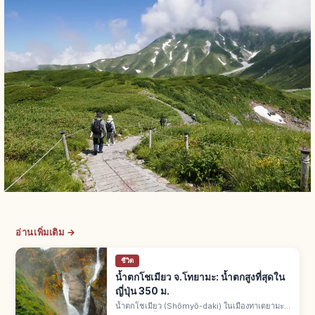
อ่านเพิ่มเติม →
ชีวิต
น้ำตกโชเมียว จ.โทยามะ: น้ำตกสูงที่สุดใน
ญี่ปุ่น 350 ม.
น้ำตกโชเมียว (Shōmyō-daki) ในเมืองทาเตยามะ