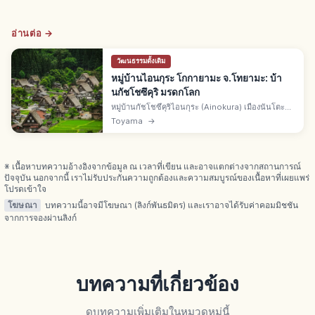
อ่านต่อ →
วัฒนธรรมดั้งเดิม
หมู่บ้านไอนกุระ โกกายามะ จ.โทยามะ: บ้า
นกัชโชซึคุริ มรดกโลก
หมู่บ้านกัชโชซึคุริไอนกุระ (Ainokura) เมืองนันโตะ
จ.โทยามะ มรดกโลก "หมู่บ้านกัชโชซึคุริชิราคาวาโกะ
Toyama
→
และโกกายามะ" บ้านหลังคามุงหญ้าทรงชันรองรับหิมะ
ยังมีผู้อาศัย
※ เนื้อหาบทความอ้างอิงจากข้อมูล ณ เวลาที่เขียน และอาจแตกต่างจากสถานการณ์
ปัจจุบัน นอกจากนี้ เราไม่รับประกันความถูกต้องและความสมบูรณ์ของเนื้อหาที่เผยแพร่
โปรดเข้าใจ
โฆษณา
บทความนี้อาจมีโฆษณา (ลิงก์พันธมิตร) และเราอาจได้รับค่าคอมมิชชัน
จากการจองผ่านลิงก์
บทความที่เกี่ยวข้อง
ดูบทความเพิ่มเติมในหมวดหมู่นี้