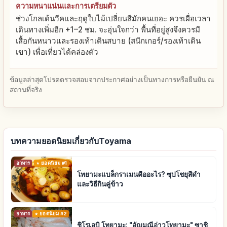
ความหนาแน่นและการเตรียมตัว
ช่วงโกลเด้นวีคและฤดูใบไม้เปลี่ยนสีมักคนเยอะ ควรเผื่อเวลา
เดินทางเพิ่มอีก +1–2 ชม. จะอุ่นใจกว่า พื้นที่อยู่สูงจึงควรมี
เสื้อกันหนาวและรองเท้าเดินสบาย (สนีกเกอร์/รองเท้าเดิน
เขา) เพื่อเที่ยวได้คล่องตัว
ข้อมูลล่าสุดโปรดตรวจสอบจากประกาศอย่างเป็นทางการหรือยืนยัน ณ
สถานที่จริง
บทความยอดนิยมเกี่ยวกับToyama
อาหาร
ยอดนิยม #1
โทยามะแบล็กราเมนคืออะไร? ซุปโชยุสีดำ
และวิธีกินคู่ข้าว
อาหาร
ยอดนิยม #2
ชิโรเอบิ โทยามะ: "อัญมณีอ่าวโทยามะ" ซาชิ