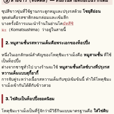
③ สายขาว（ทงคตสึ）— หนึ่งในสายที่ถือเป็นรากเดิม
ซุปสีขาวขุ่นที่ใช้ฐานกระดูกหมูและปรุงรสด้วย
โชยุสีอ่อน
จุดเด่นคือรสชาติกลมกล่อมและเข้มลึก
บางครั้งมีการแนะนำร้านในย่านโค
มัตสึชิ
มะ
（Komatsushima）ว่าอยู่ในสายนี้
2. หมูสามชั้นรสหวานเค็มคือพระเอกของท็อปปิ้ง
หนึ่งในเอกลักษณ์สำคัญของโทคุชิมะราเม็งคือ
หมูสามชั้น
ที่ใช้
เป็นท็อปปิ้ง
ต่างจากชาชูทั่วไป บางร้านจะใช้
หมูสามชั้นสไลซ์บางที่ปรุงรส
หวานเค็มแบบสุกี้ยากี้
การจับคู่ระหว่างเนื้อรสหวานเค็มกับซุปเข้มข้นนี้ ทำให้โทคุชิมะ
ราเม็งเข้ากันได้ดีกับข้าวสวย
3. ไข่ดิบเป็นท็อปปิ้งยอดนิยม
โทคุชิมะราเม็งเป็นที่รู้จักว่ามีวิธีกินแบบมาตรฐานคือ
ใส่ไข่ดิบ