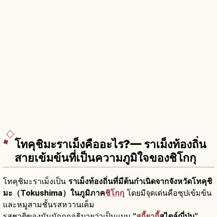
โทคุชิมะราเม็งคืออะไร?— ราเม็งท้องถิ่น
สายเข้มข้นที่เป็นความภูมิใจของชิโกกุ
โทคุชิมะราเม็งเป็น
ราเม็งท้องถิ่นที่มีต้นกำเนิดจากจังหวัดโทคุชิ
มะ（Tokushima）ในภูมิภาค
ชิโกกุ
โดยมีจุดเด่นคือซุปเข้มข้น
และหมูสามชั้นรสหวานเค็ม
รสชาติของมันมักถูกอธิบายว่าเป็นแบบ
“
สุกี้ยากี้
สไตล์ญี่ปุ่น”