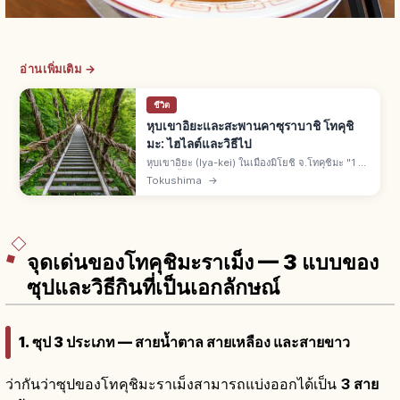
อ่านเพิ่มเติม →
ชีวิต
หุบเขาอิยะและสะพานคาซุราบาชิ โทคุชิ
มะ: ไฮไลต์และวิธีไป
หุบเขาอิยะ (Iya-kei) ในเมืองมิโยชิ จ.โทคุชิมะ "1 ใน
3 แดนลี้ลับของญี่ปุ่น" สะพานเถาวัลย์อิยะ-โนะ-คาซุ
Tokushima
→
ราบาชิทำจากชิราคุจิคะซุระ "1 ใน 3 สะพานแปลก"
มรดกพื้นบ้าน
จุดเด่นของโทคุชิมะราเม็ง — 3 แบบของ
ซุปและวิธีกินที่เป็นเอกลักษณ์
1. ซุป 3 ประเภท — สายน้ำตาล สายเหลือง และสายขาว
ว่ากันว่าซุปของโทคุชิมะราเม็งสามารถแบ่งออกได้เป็น
3 สาย