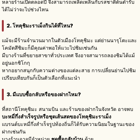
หลายร้านเปิดตลอดปี จึงสามารถเพลิดเพลินกับรสชาติต้นตำรับ
ได้ไม่ว่าจะไปช่วงไหน
2. โทคุชิมะราเม็งกินได้ที่ไหน?
แม้จะมีร้านจำนวนมากในตัวเมืองโทคุชิมะ แต่ย่านนารุโตะและ
โคมัตสึชิมะก็มีคุณค่าพอให้แวะไปชิมเช่นกัน
มีบางร้านที่ขยายสาขาทั่วประเทศ จึงอาจสามารถลองชิมได้แม้
อยู่นอกชิโกกุ
หากอยากสนุกกับความต่างของแต่ละสาย การเปลี่ยนย่านไปชิม
เปรียบเทียบกันก็เป็นตัวเลือกที่แนะนำ
3. มีแบบซื้อกลับหรือของฝากไหม?
ที่สถานีโทคุชิมะ สนามบิน และร้านของฝากในจังหวัด อาจพบ
บะหมี่กึ่งสำเร็จรูปหรือชุดเส้นสดของโทคุชิมะราเม็ง
แบรนด์บะหมี่กึ่งสำเร็จรูปท้องถิ่นก็ได้รับความนิยมในฐานะของ
ฝากเช่นกัน
บางร้านอาจมีจำหน่าย
ชุดซื้อกลับบ้าน
ด้วย