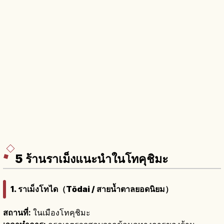
5 ร้านราเม็งแนะนำในโทคุชิมะ
1. ราเม็งโทได（Tōdai / สายน้ำตาลยอดนิยม）
สถานที่:
ในเมืองโทคุชิมะ