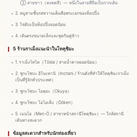
③ สายขาว（ทงคตสึ）— หนึ่งในสายที่ถือเป็นรากเดิม
2. หมูสามชั้นรสหวานเค็มคือพระเอกของท็อปปิ้ง
3. ไข่ดิบเป็นท็อปปิ้งยอดนิยม
4. เส้นตรงขนาดเล็กและชุดกินคู่ข้าว
5 ร้านราเม็งแนะนำในโทคุชิมะ
1. ราเม็งโทได（Tōdai / สายน้ำตาลยอดนิยม）
2. ชูกะโซบะ อิโนะทานิ（Inotani / ร้านดังที่ทำให้โทคุชิมะราเม็ง
เป็นที่รู้จักทั่วประเทศ）
3. ชูกะโซบะ โอคุยะ（Okuya）
4. ชูกะโซบะ โอโอเค็ง（Ōōken）
5. เมนโอ（Men-Ō / สาขาหน้าสถานีโทคุชิมะ）— ใกล้สถานี
เดินทางสะดวก
ข้อมูลสะดวกสำหรับนักท่องเที่ยว