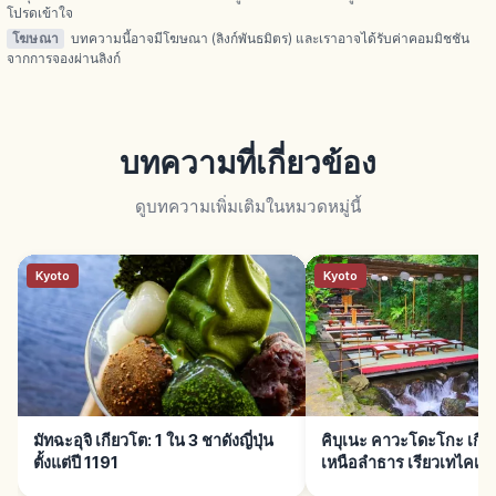
โปรดเข้าใจ
โฆษณา
บทความนี้อาจมีโฆษณา (ลิงก์พันธมิตร) และเราอาจได้รับค่าคอมมิชชัน
จากการจองผ่านลิงก์
บทความที่เกี่ยวข้อง
ดูบทความเพิ่มเติมในหมวดหมู่นี้
Kyoto
Kyoto
มัทฉะอุจิ เกียวโต: 1 ใน 3 ชาดังญี่ปุ่น
คิบุเนะ คาวะโดะโกะ เกียว
ตั้งแต่ปี 1191
เหนือลำธาร เรียวเทไคเซก