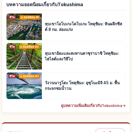
บทความยอดนิยมเกี่ยวกับTokushima
ชีวิต
ยอดนิยม #1
หุบเขาโอโบเกะโคโบเกะ โทคุชิมะ: หินผลึกชีส
ต์ 8 กม. ล่องแก่ง
ชีวิต
ยอดนิยม #2
หุบเขาอิยะและสะพานคาซุราบาชิ โทคุชิมะ:
ไฮไลต์และวิธีไป
ชีวิต
ยอดนิยม #3
วังวนนารูโตะ โทคุชิมะ: อุซุโนะมิจิ 45 ม. พื้น
กระจกชมน้ำวน
ดูบทความเพิ่มเติมเกี่ยวกับTokushima
→