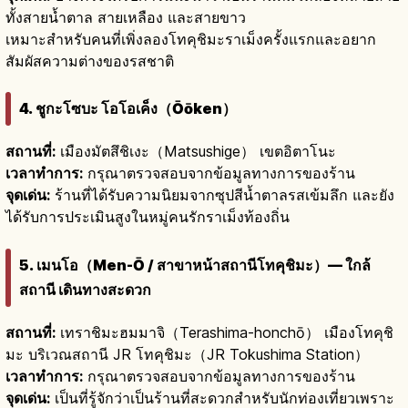
ทั้งสายน้ำตาล สายเหลือง และสายขาว
เหมาะสำหรับคนที่เพิ่งลองโทคุชิมะราเม็งครั้งแรกและอยาก
สัมผัสความต่างของรสชาติ
4. ชูกะโซบะ โอโอเค็ง（Ōōken）
สถานที่:
เมืองมัตสึชิเงะ（Matsushige） เขตอิตาโนะ
เวลาทำการ:
กรุณาตรวจสอบจากข้อมูลทางการของร้าน
จุดเด่น:
ร้านที่ได้รับความนิยมจากซุปสีน้ำตาลรสเข้มลึก และยัง
ได้รับการประเมินสูงในหมู่คนรักราเม็งท้องถิ่น
5. เมนโอ（Men-Ō / สาขาหน้าสถานีโทคุชิมะ）— ใกล้
สถานี เดินทางสะดวก
สถานที่:
เทราชิมะฮมมาจิ（Terashima-honchō） เมืองโทคุชิ
มะ บริเวณสถานี JR โทคุชิมะ（JR Tokushima Station）
เวลาทำการ:
กรุณาตรวจสอบจากข้อมูลทางการของร้าน
จุดเด่น:
เป็นที่รู้จักว่าเป็นร้านที่สะดวกสำหรับนักท่องเที่ยวเพราะ