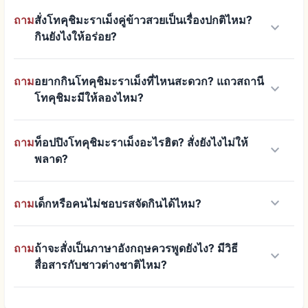
ถาม
สั่งโทคุชิมะราเม็งคู่ข้าวสวยเป็นเรื่องปกติไหม?
keyboard_arrow_down
กินยังไงให้อร่อย?
ถาม
อยากกินโทคุชิมะราเม็งที่ไหนสะดวก? แถวสถานี
keyboard_arrow_down
โทคุชิมะมีให้ลองไหม?
ถาม
ท็อปปิงโทคุชิมะราเม็งอะไรฮิต? สั่งยังไงไม่ให้
keyboard_arrow_down
พลาด?
keyboard_arrow_down
ถาม
เด็กหรือคนไม่ชอบรสจัดกินได้ไหม?
ถาม
ถ้าจะสั่งเป็นภาษาอังกฤษควรพูดยังไง? มีวิธี
keyboard_arrow_down
สื่อสารกับชาวต่างชาติไหม?