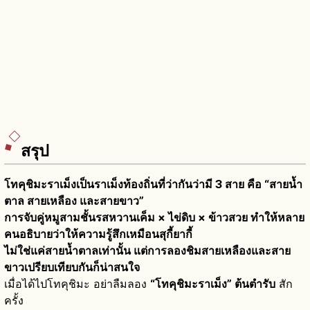
สรุป
โทคุชิมะราเม็งเป็นราเม็งท้องถิ่นที่ว่ากันว่ามี 3 สาย คือ “สายน้ำ
ตาล สายเหลือง และสายขาว”
การจับคู่หมูสามชั้นรสหวานเค็ม × ไข่ดิบ × ข้าวสวย ทำให้หลาย
คนอธิบายว่าให้ความรู้สึกเหมือนสุกี้ยากี้
ไม่ใช่แค่สายน้ำตาลเท่านั้น แต่การลองชิมสายเหลืองและสาย
ขาวเปรียบเทียบกันก็น่าสนใจ
เมื่อได้ไปโทคุชิมะ อย่าลืมลอง
“โทคุชิมะราเม็ง” ต้นตำรับ
สัก
ครั้ง