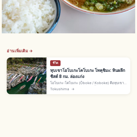
อ่านเพิ่มเติม →
ชีวิต
หุบเขาโอโบเกะโคโบเกะ โทคุชิมะ: หินผลึก
ชีสต์ 8 กม. ล่องแก่ง
โอโบเกะ-โคโบเกะ (Ōboke / Koboke) คือหุบเขา
เมืองมิโยชิ จ.โทคุชิมะ จากแม่น้ำโยชิโนะกัดเซาะหิน
Tokushima
→
ผลึกชีสต์ ยาว 8 กม. สถานที่งดงามและอนุสรณ์
ธรรมชาติแห่งชาติ ล่องแก่ง