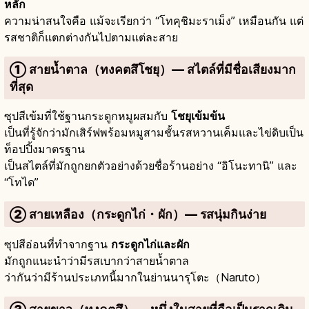
หลัก
ความน่าสนใจคือ แม้จะเรียกว่า “โทคุชิมะราเม็ง” เหมือนกัน แต่
รสชาติก็แตกต่างกันไปตามแต่ละสาย
① สายน้ำตาล（ทงคตสึโชยุ）— สไตล์ที่มีชื่อเสียงมาก
ที่สุด
ซุปสีเข้มที่ใช้ฐานกระดูกหมูผสมกับ
โชยุเข้มข้น
เป็นที่รู้จักว่ามักเสิร์ฟพร้อมหมูสามชั้นรสหวานเค็มและไข่ดิบเป็น
ท็อปปิ้งมาตรฐาน
เป็นสไตล์ที่มักถูกยกตัวอย่างด้วยชื่อร้านอย่าง “อิโนะทานิ” และ
“โทได”
② สายเหลือง（กระดูกไก่・ผัก）— รสนุ่มกินง่าย
ซุปสีอ่อนที่ทำจากฐาน
กระดูกไก่และผัก
มักถูกแนะนำว่ามีรสเบากว่าสายน้ำตาล
ว่ากันว่ามีร้านประเภทนี้มากในย่านนารุโตะ（Naruto）