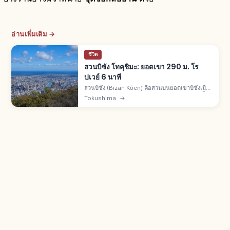
อ่านเพิ่มเติม →
ชีวิต
สวนบิซัง โทคุชิมะ: ยอดเขา 290 ม. โร
ปเวย์ 6 นาที
สวนบิซัง (Bizan Kōen) คือสวนบนยอดเขาบิซังเมือง
โทคุชิมะ สูงราว 290 ม. ปรากฏในมันโยชู วิวแม่น้ำ
Tokushima
→
โยชิโนะ-เกาะอาวาจิ โรปเวย์จากอะวะโอโดริไคคัง
6 นาที