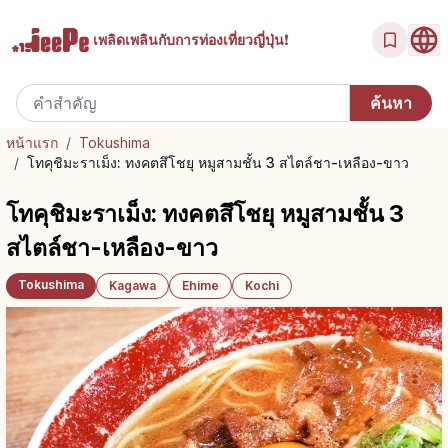
เพลิดเพลินกับ
การท่องเที่ยวญี่ปุ่น!
หน้าแรก
/
Tokushima
/
โทคุชิมะราเม็ง: ทงคตสึโชยุ หมูสามชั้น 3 สไตล์ชา-เหลือง-ขาว
โทคุชิมะราเม็ง: ทงคตสึโชยุ หมูสามชั้น 3
สไตล์ชา-เหลือง-ขาว
Tokushima
Kagawa
Ehime
Kochi