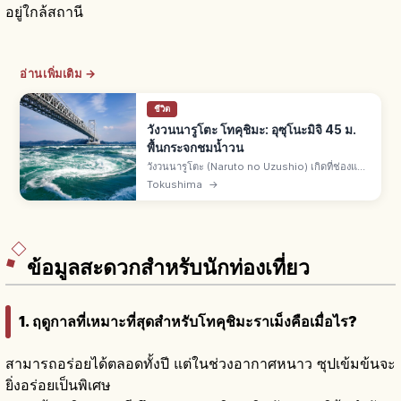
อยู่ใกล้สถานี
อ่านเพิ่มเติม →
ชีวิต
วังวนนารูโตะ โทคุชิมะ: อุซุโนะมิจิ 45 ม.
พื้นกระจกชมน้ำวน
วังวนนารูโตะ (Naruto no Uzushio) เกิดที่ช่องแคบ
นารูโตะ ระหว่างนารูโตะ จ.โทคุชิมะ กับเกาะอาวาจิ
Tokushima
→
ทางเดิน "อุซุโนะมิจิ" บนสะพานโอนารูโตะ 450 ม.
พื้นกระจก 45 ม.
ข้อมูลสะดวกสำหรับนักท่องเที่ยว
1. ฤดูกาลที่เหมาะที่สุดสำหรับโทคุชิมะราเม็งคือเมื่อไร?
สามารถอร่อยได้ตลอดทั้งปี แต่ในช่วงอากาศหนาว ซุปเข้มข้นจะ
ยิ่งอร่อยเป็นพิเศษ