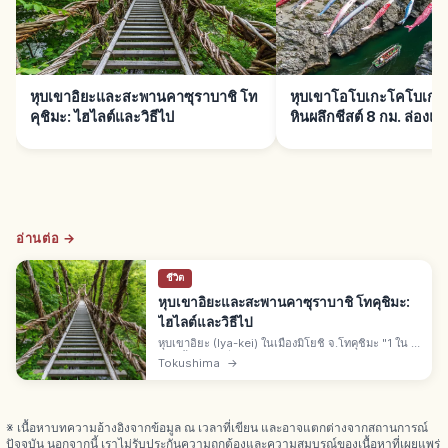
หุบเขาอิยะและสะพานคาซุราบาชิ โท
หุบเขาโอโบเกะโคโบเกะ โ
คุชิมะ: ไฮไลต์และวิธีไป
หินผลึกชีสต์ 8 กม. ล่องแก่
อ่านต่อ →
ชีวิต
หุบเขาอิยะและสะพานคาซุราบาชิ โทคุชิมะ:
ไฮไลต์และวิธีไป
หุบเขาอิยะ (Iya-kei) ในเมืองมิโยชิ จ.โทคุชิมะ "1 ใน 3
แดนลี้ลับของญี่ปุ่น" สะพานเถาวัลย์อิยะ-โนะ-คาซุรา
Tokushima
→
บาชิทำจากชิราคุจิคะซุระ "1 ใน 3 สะพานแปลก" มรดก
พื้นบ้าน
※ เนื้อหาบทความอ้างอิงจากข้อมูล ณ เวลาที่เขียน และอาจแตกต่างจากสถานการณ์
ปัจจุบัน นอกจากนี้ เราไม่รับประกันความถูกต้องและความสมบูรณ์ของเนื้อหาที่เผยแพร่