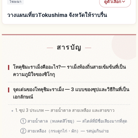
ดูตัวเลือก
โฆษณา
วางแผนเที่ยวTokushima จังหวัดให้ราบรื่น
หาที่พักใกล้Tokushima จังหวัด
↗
สารบัญ
หากิจกรรมในTokushima จังหวัด
↗
โทคุชิมะราเม็งคืออะไร?— ราเม็งท้องถิ่นสายเข้มข้นที่เป็น
ความภูมิใจของชิโกกุ
จุดเด่นของโทคุชิมะราเม็ง — 3 แบบของซุปและวิธีกินที่เป็น
เอกลักษณ์
1. ซุป 3 ประเภท — สายน้ำตาล สายเหลือง และสายขาว
① สายน้ำตาล（ทงคตสึโชยุ）— สไตล์ที่มีชื่อเสียงมากที่สุด
② สายเหลือง（กระดูกไก่・ผัก）— รสนุ่มกินง่าย