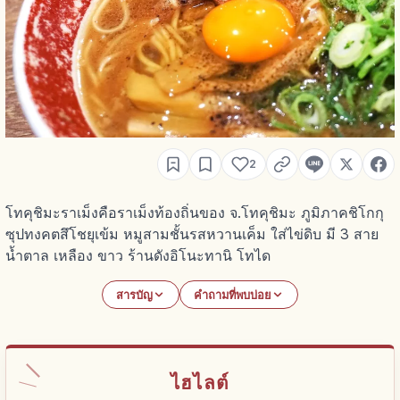
2
โทคุชิมะราเม็งคือราเม็งท้องถิ่นของ จ.โทคุชิมะ ภูมิภาคชิโกกุ
ซุปทงคตสึโชยุเข้ม หมูสามชั้นรสหวานเค็ม ใส่ไข่ดิบ มี 3 สาย
น้ำตาล เหลือง ขาว ร้านดังอิโนะทานิ โทได
สารบัญ
คำถามที่พบบ่อย
ไฮไลต์