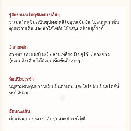
รู้จักราเมนโทคุชิมะแบบสั้นๆ
ราเมนโทคุชิมะเป็นซุปทงคตสึโชยุรสเข้มข้น โปะหมูสามชั้น
ตุ๋นหวานเค็ม และมักใส่ไข่ดิบให้รสนุ่มคล้ายสุกี้ยากี้
3 สายหลัก
สายชา (ทงคตสึโชยุ) / สายเหลือง (โชยุไก่) / สายขาว
(ทงคตสึ) เลือกได้ตั้งแต่เข้มข้นถึงเบาๆ
ท็อปปิงประจำ
หมูสามชั้นตุ๋นหวานเค็มเป็นตัวเด่น และใส่ไข่ดิบเป็นสไตล์ที่
พบได้บ่อย
ลักษณะเส้น
เส้นเล็กแบบตรง เข้ากับซุปและจับรสได้ดี