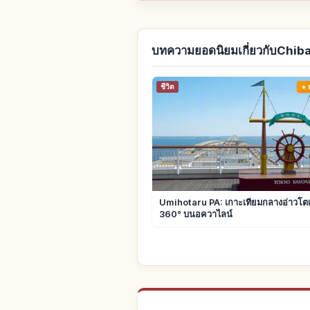
บทความยอดนิยมเกี่ยวกับChib
ชีวิต
Umihotaru PA: เกาะเทียมกลางอ่าวโตเก
360° บนอควาไลน์