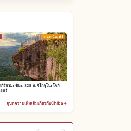
ง
ยอดนิยม #3
กิริยามะ ชิบะ: 329 ม. จิโกกุโนะโซกิ
ิฮนจิ
ดูบทความเพิ่มเติมเกี่ยวกับChiba
→