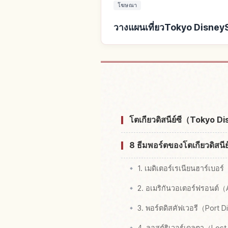
โฆษณา
วางแผนเที่ยวTokyo DisneyS
หาที่พักใกล้To
โตเกียวดิสนีย์ซี（Tokyo 
8 ธีมพอร์ตของโตเกียวดิสนีย์ซ
1. เมดิเตอร์เรเนียนฮาร์เบ
2. อเมริกันวอเตอร์ฟรอนต์
3. พอร์ตดิสคัฟเวอรี（Port 
4. ลอสต์ริเวอร์เดลตา（Lost