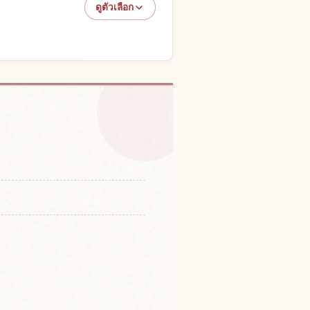
ดูตัวเลือก
kyo DisneySea
↗