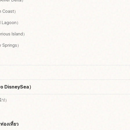
an Coast）
id Lagoon）
erious Island）
y Springs）
okyo DisneySea）
นำ!）
ท่องเที่ยว