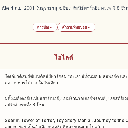
เปิด 4 ก.ย. 2001 ในอุรายาสุ จ.ชิบะ ดิสนีย์พาร์กธีมทะเล มี 8 ธีม
สารบัญ
คำถามที่พบบ่อย
ไฮไลต์
โตเกียวดิสนีย์ซีเป็นดิสนีย์พาร์กธีม “ทะเล” มีทั้งหมด 8 ธีมพอร์ต แล
และอาหารได้ภายในวันเดียว
มีทั้งเมดิเตอร์เรเนียนฮาร์เบอร์／อเมริกันวอเตอร์ฟรอนต์／ลอสต์ริ
สปริงส์ ครบทั้ง 8 โซน
Soarin’, Tower of Terror, Toy Story Mania!, Journey to the 
Jones ฯลฯ เป็นตัวเลือกยอดฮิตที่หลายคนแวะไปเสมอ