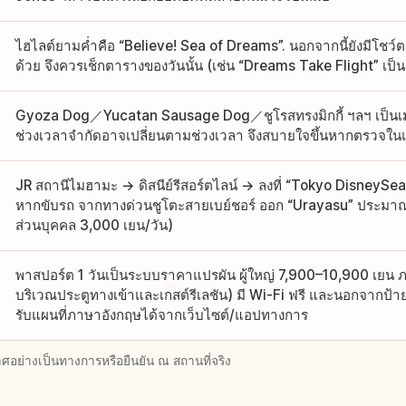
ไฮไลต์ยามค่ำคือ “Believe! Sea of Dreams”. นอกจากนี้ยังมีโชว์
ด้วย จึงควรเช็กตารางของวันนั้น (เช่น “Dreams Take Flight” เป็น
Gyoza Dog／Yucatan Sausage Dog／ชูโรสทรงมิกกี้ ฯลฯ เป็นเมน
ช่วงเวลาจำกัดอาจเปลี่ยนตามช่วงเวลา จึงสบายใจขึ้นหากตรวจใน
JR สถานีไมฮามะ → ดิสนีย์รีสอร์ตไลน์ → ลงที่ “Tokyo DisneySe
หากขับรถ จากทางด่วนชูโตะสายเบย์ชอร์ ออก “Urayasu” ประมาณ 
ส่วนบุคคล 3,000 เยน/วัน)
พาสปอร์ต 1 วันเป็นระบบราคาแปรผัน ผู้ใหญ่ 7,900–10,900 เยน ภ
บริเวณประตูทางเข้าและเกสต์รีเลชัน) มี Wi-Fi ฟรี และนอกจากป้
รับแผนที่ภาษาอังกฤษได้จากเว็บไซต์/แอปทางการ
อย่างเป็นทางการหรือยืนยัน ณ สถานที่จริง