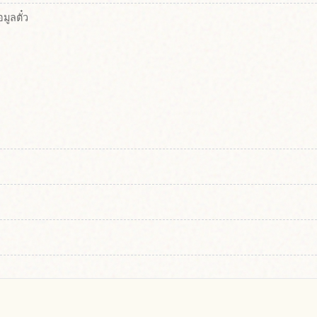
ูลตั๋ว