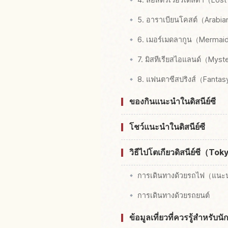
5. อาราเบียนโคสต์（Arabi
6. เมอร์เมดลากูน（Merma
7. มิสทีเรียสไอแลนด์（Myst
8. แฟนตาซีสปริงส์（Fantas
ของกินแนะนำในดิสนีย์ซี
โชว์แนะนำในดิสนีย์ซี
วิธีไปโตเกียวดิสนีย์ซี（T
การเดินทางด้วยรถไฟ（แนะ
การเดินทางด้วยรถยนต์
ข้อมูลเที่ยวที่ควรรู้สำหรับนัก