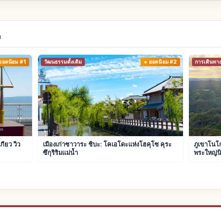
a
ยอดนิยม #1
วัฒนธรรมดั้งเดิม
ยอดนิยม #2
การเดินทา
ียว วิว
เมืองเก่าซาวาระ ชิบะ: โคเอโดะแห่งโฮคุโซ คุระ
ภูเขาโนโก
ซึกุริริมแม่น้ำ
พระใหญ่น