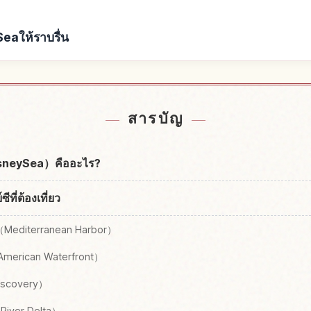
eaให้ราบรื่น
kyo DisneySea
หากิจกรรมในTo
↗
สารบัญ
DisneySea）คืออะไร?
ีที่ต้องเที่ยว
อร์（Mediterranean Harbor）
（American Waterfront）
Discovery）
 River Delta）