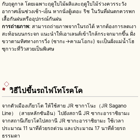
กับฤดูกาล โดยเฉพาะฤดูใบไม้ผลิและฤดูใบไม้ร่วงควรระวัง
อากาศเย็นช่วงเช้า-เย็น หากนั่งตู้เดอะ ริช ในวันที่ฝนตกควรพก
เสื้อกันฝนหรืออุปกรณ์กันฝน
การถ่ายภาพ
: สามารถถ่ายภาพจากในรถได้ หากต้องการลดเงา
สะท้อนบนกระจก แนะนำให้เอาเลนส์เข้าใกล้กระจกมากขึ้น ฝั่ง
ขวาตามทิศทางการวิ่ง (ซากะ→คาเมโอกะ) จะเป็นฝั่งแม่น้ำโฮ
ซุกาวะที่วิวสวยเป็นพิเศษ
วิธีไปขึ้นรถไฟโทโรคโค
จากตัวเมืองเกียวโต ให้ใช้สาย JR ซากาโนะ（JR Sagano
Line）（สายหลักซันอิน）ไปยังสถานี JR ซากะอาราชิยามะ
จากสถานีเกียวโตไปสถานี JR ซากะอาราชิยามะ ใช้เวลา
ประมาณ 11 นาทีด้วยรถด่วน และประมาณ 17 นาทีด้วยรถ
ธรรมดา