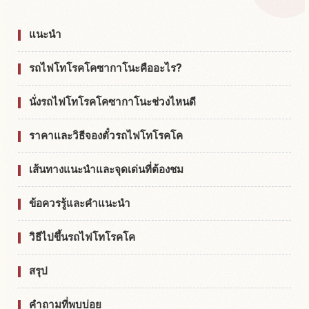
หากิจกรรมในSagano Romantic Train, Kyoto
↗
แนะนำ
รถไฟโทโรคโคซากาโนะคืออะไร?
นั่งรถไฟโทโรคโคซากาโนะช่วงไหนดี
ราคาและวิธีจองตั๋วรถไฟโทโรคโค
เส้นทางแนะนำและจุดเด่นที่ต้องชม
ข้อควรรู้และคำแนะนำ
วิธีไปขึ้นรถไฟโทโรคโค
สรุป
คำถามที่พบบ่อย