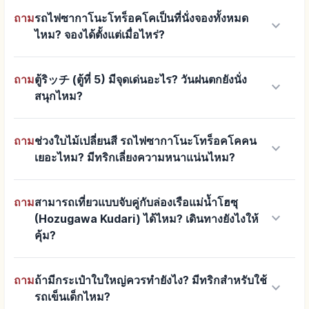
ถาม
รถไฟซากาโนะโทร็อคโคเป็นที่นั่งจองทั้งหมด
keyboard_arrow_down
ไหม? จองได้ตั้งแต่เมื่อไหร่?
ถาม
ตู้ริッチ (ตู้ที่ 5) มีจุดเด่นอะไร? วันฝนตกยังนั่ง
keyboard_arrow_down
สนุกไหม?
ถาม
ช่วงใบไม้เปลี่ยนสี รถไฟซากาโนะโทร็อคโคคน
keyboard_arrow_down
เยอะไหม? มีทริกเลี่ยงความหนาแน่นไหม?
ถาม
สามารถเที่ยวแบบจับคู่กับล่องเรือแม่น้ำโฮซุ
keyboard_arrow_down
(Hozugawa Kudari) ได้ไหม? เดินทางยังไงให้
คุ้ม?
ถาม
ถ้ามีกระเป๋าใบใหญ่ควรทำยังไง? มีทริกสำหรับใช้
keyboard_arrow_down
รถเข็นเด็กไหม?