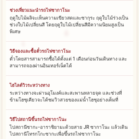
ช่วงเที่ยวแนะนำรถไฟซากาโนะ
ฤดูใบไม้ผลิจะเห็นความเขียวสดและซากุระ ฤดูใบไม้ร่วงเป็น
ช่วงใบไม้เปลี่ยนสี โดยฤดูใบไม้เปลี่ยนสีมีความนิยมสูงเป็น
พิเศษ
วิธีจองและซื้อตั๋วรถไฟซากาโนะ
ตั๋วโดยสารสามารถซื้อได้ตั้งแต่ 1 เดือนก่อนวันเดินทาง และ
สามารถจองผ่านอินเทอร์เน็ตได้
ไฮไลต์วิวระหว่างทาง
ระหว่างทางจะผ่านอุโมงค์และสะพานหลายจุด และช่วงที่
ข้ามโฮซุเคียวจะได้ชมวิวสวยของแม่น้ำโฮซุอย่างเต็มที่
วิธีไปสถานีขึ้นรถไฟซากาโนะ
ไปสถานีซากะ-อาราชิยามะด้วยสาย JR ซากาโนะ แล้วเดิน
ไปสถานีโทรกโกะซากะเพื่อขึ้นรถไฟซากาโนะ