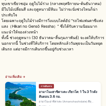
หุบเขาเขียวชอุ่ม ฤดูใบไม้ร่วง (กลางพฤศจิกายน–ต้นธันวาคม)
มีใบไม้เปลี่ยนสี และฤดูหนาวมีหิมะ ไม่ว่าจะนั่งช่วงไหนก็น่า
ประทับใจ
โดยเฉพาะฤดูใบไม้ร่วงมีการวิ่งแบบไลต์อัป “รถไฟแฟนตาซีแห่ง
แสง（Hikari no Gensō Ressha）” ซึ่งได้รับความนิยมมาก
แนะนำให้จองล่วงหน้า
ทั้งนี้ ช่วงฤดูหนาว (30 ธันวาคม–สิ้นกุมภาพันธ์) จะงดให้บริการ
นอกจากนี้ ในช่วงที่ให้บริการ โดยหลักแล้ววันพุธจะเป็นวันหยุด
เดินรถ แต่อาจมีการเดินรถขึ้นอยู่กับช่วงเวลา
อ่านเพิ่มเติม →
การเดินทาง
อามาโนะฮาชิดาเตะ เกียวโต: 1 ใน 3 วิวดัง
สันดอน 3.6 กม.
อามาโนะฮาชิดาเตะ (Amanohashidate) คือ
สันดอนทรายมิยาซุเหนือเกียวโต 1 ใน 3 วิวดังญี่ปุ่