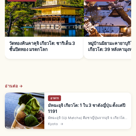
วัดทองคินคาคุจิ เกียวโต: ชาริเด็น 3
หมู่บ้านมิยามะคายาบุกิ
ชั้นปิดทอง มรดกโลก
เกียวโต: 39 หลังคามุงหญ้
อ่านต่อ →
อาหาร
มัทฉะอุจิ เกียวโต: 1 ใน 3 ชาดังญี่ปุ่น ตั้งแต่ปี
1191
มัทฉะอุจิ (Uji Matcha) คือชาญี่ปุ่นจากอุจิ จ.เกียวโต 1
ใน 3 ชาดังของญี่ปุ่นกับชิซึโอกะและซายามะ เมล็ดชา
Kyoto
→
นำเข้าจากซ่งปี 1191 โดยเอไซ เซ็นจิ พิธีชาเซ็น โนะ ริ
คิว