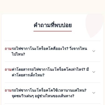
คำถามที่พบบ่อย
ถาม
รถไฟซากาโนะโทร็อคโคคืออะไร? วิ่งจากไหน
keyboard_arrow_down
ไปไหน?
ถาม
ค่าโดยสารรถไฟซากาโนะโทร็อคโคเท่าไหร่? มี
keyboard_arrow_down
ค่าโดยสารเด็กไหม?
ถาม
รถไฟซากาโนะโทร็อคโคใช้เวลานานแค่ไหน?
keyboard_arrow_down
จุดชมวิวเด่นๆ อยู่ช่วงไหนของเส้นทาง?