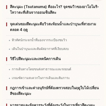
หากิจกรรมในTsuta Numa
↗
สึตะนุมะ (Tsutanuma) คืออะไร? จุดชมวิวของอาโอโมริ-
โทวาดะที่เดินจากออนเซ็นสึตะ
จุดเด่นของสึตะนุมะคือวิวสะท้อนน้ำและป่าบุนะที่สวยงาม
ตลอด 4 ฤดู
ทิวทัศน์กระจกน้ำที่มองจากระเบียงชมวิว
เดินในป่าบุนะและสัมผัสอากาศที่เงียบสงบ
วิธีไปสึตะนุมะและเทคนิคการเดิน
การเดินทางโดยขนส่งสาธารณะและรถยนต์
เกณฑ์ความสะดวกในการเดินและสัมภาระ
กฎการเข้าและค่าอนุรักษ์ที่ต้องตรวจสอบในฤดูใบไม้เปลี่ยน
สีของสึตะนุมะ
มารยาทและข้อควรระวังที่ต้องระวังในการเที่ยวสึตะนุมะ