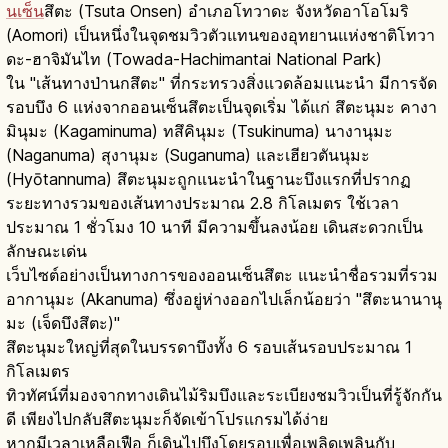
นเซ็น
สึตะ (Tsuta Onsen) อำเภอโทวาดะ จังหวัดอาโอโมริ
(Aomori) เป็นหนึ่งในจุดชมวิวตัวแทนของอุทยานแห่งชาติโทวา
ดะ-ฮาจิมันไท (Towada-Hachimantai National Park)
ใน "เส้นทางป่านกสึตะ" ที่กระทรวงสิ่งแวดล้อมแนะนำ มีการจัด
รอบบึง 6 แห่งจากออนเซ็นสึตะเป็นจุดเริ่ม ได้แก่ สึตะนุมะ คางา
มินุมะ (Kagaminuma) ทสึคินุมะ (Tsukinuma) นางานุมะ
(Naganuma) สุงานุมะ (Suganuma) และเฮียวตันนุมะ
(Hyōtannuma) สึตะนุมะถูกแนะนำในฐานะบึงแรกที่ปรากฏ
ระยะทางรวมของเส้นทางประมาณ 2.8 กิโลเมตร ใช้เวลา
ประมาณ 1 ชั่วโมง 10 นาที มีความขึ้นลงน้อย เดินสะดวกเป็น
ลักษณะเด่น
เว็บไซต์อย่างเป็นทางการของออนเซ็นสึตะ แนะนำชื่อรวมที่รวม
อากานุมะ (Akanuma) ซึ่งอยู่ห่างออกไปเล็กน้อยว่า "สึตะนานานุ
มะ (เจ็ดบึงสึตะ)"
สึตะนุมะใหญ่ที่สุดในบรรดาบึงทั้ง 6 รอบเส้นรอบประมาณ 1
กิโลเมตร
ทิวทัศน์ที่มองจากทางเดินไม้ริมบึงและระเบียงชมวิวเป็นที่รู้จักกัน
ดี เพียงไปกลับสึตะนุมะก็จัดเข้าโปรแกรมได้ง่าย
หากมีเวลาเหลือเฟือ ก็เดินไปบึงโดยรอบเพื่อเพลิดเพลินกับ