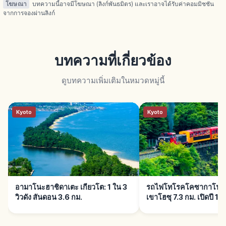
โฆษณา
บทความนี้อาจมีโฆษณา (ลิงก์พันธมิตร) และเราอาจได้รับค่าคอมมิชชัน
จากการจองผ่านลิงก์
บทความที่เกี่ยวข้อง
ดูบทความเพิ่มเติมในหมวดหมู่นี้
Kyoto
Kyoto
อามาโนะฮาชิดาเตะ เกียวโต: 1 ใน 3
รถไฟโทโรคโคซากาโนะ เก
วิวดัง สันดอน 3.6 กม.
เขาโฮซุ 7.3 กม. เปิดปี 19