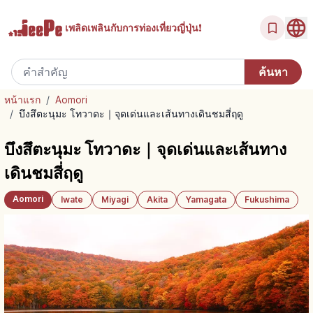
เพลิดเพลินกับ
การท่องเที่ยวญี่ปุ่น!
หน้าแรก
/
Aomori
/
บึงสึตะนุมะ โทวาดะ｜จุดเด่นและเส้นทางเดินชมสี่ฤดู
บึงสึตะนุมะ โทวาดะ｜จุดเด่นและเส้นทาง
เดินชมสี่ฤดู
Aomori
Iwate
Miyagi
Akita
Yamagata
Fukushima