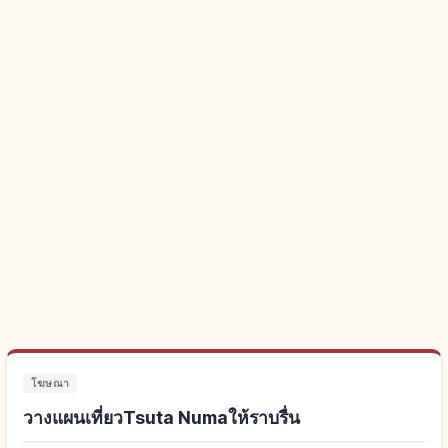
โฆษณา
วางแผนเที่ยวTsuta Numaให้ราบรื่น