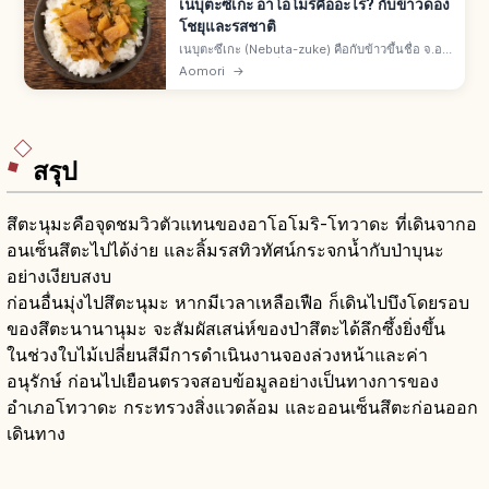
เนบุตะซึเกะ อาโอโมริคืออะไร? กับข้าวดอง
โชยุและรสชาติ
เนบุตะซึเกะ (Nebuta-zuke) คือกับข้าวขึ้นชื่อ จ.อา
โอโมริ ผสมไข่เฮร์ริ่ง ปลาหมึกแห้ง สาหร่ายคมบุ หัว
Aomori
→
ไชเท้า แตงกวาในซอสโชยุพิเศษ ยามาโมโตะโชคุฮิ
นวางขายกว่า 50 ปี
สรุป
สึตะนุมะคือจุดชมวิวตัวแทนของอาโอโมริ-โทวาดะ ที่เดินจากอ
อนเซ็นสึตะไปได้ง่าย และลิ้มรสทิวทัศน์กระจกน้ำกับป่าบุนะ
อย่างเงียบสงบ
ก่อนอื่นมุ่งไปสึตะนุมะ หากมีเวลาเหลือเฟือ ก็เดินไปบึงโดยรอบ
ของสึตะนานานุมะ จะสัมผัสเสน่ห์ของป่าสึตะได้ลึกซึ้งยิ่งขึ้น
ในช่วงใบไม้เปลี่ยนสีมีการดำเนินงานจองล่วงหน้าและค่า
อนุรักษ์ ก่อนไปเยือนตรวจสอบข้อมูลอย่างเป็นทางการของ
อำเภอโทวาดะ กระทรวงสิ่งแวดล้อม และออนเซ็นสึตะก่อนออก
เดินทาง