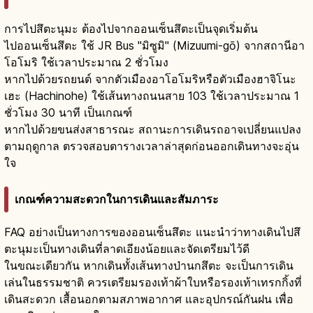
การไปสึตะนุมะ ต้องไปจากออนเซ็นสึตะเป็นจุดเริ่มต้น
ไปออนเซ็นสึตะ ใช้ JR Bus "มิซูมิ" (Mizuumi-gō) จากสถานีอา
โอโมริ ใช้เวลาประมาณ 2 ชั่วโมง
หากไปด้วยรถยนต์ จากตัวเมืองอาโอโมริหรือตัวเมืองฮาจิโนะ
เฮะ (Hachinohe) ใช้เส้นทางถนนสาย 103 ใช้เวลาประมาณ 1
ชั่วโมง 30 นาที เป็นเกณฑ์
หากไปด้วยขนส่งสาธารณะ สถานะการเดินรถอาจเปลี่ยนแปลง
ตามฤดูกาล ตรวจสอบตารางเวลาล่าสุดก่อนออกเดินทางจะอุ่น
ใจ
เกณฑ์ความสะดวกในการเดินและสัมภาระ
FAQ อย่างเป็นทางการของออนเซ็นสึตะ แนะนำว่าทางเดินไปสึ
ตะนุมะเป็นทางเดินที่ลาดเอียงน้อยและจัดเตรียมไว้ดี
ในขณะเดียวกัน หากเดินทั้งเส้นทางป่านกสึตะ จะเป็นการเดิน
เล่นในธรรมชาติ ควรเตรียมรองเท้าผ้าใบหรือรองเท้าเทรกกิ้งที่
เดินสะดวก เสื้อนอกตามสภาพอากาศ และอุปกรณ์กันฝน เพื่อ