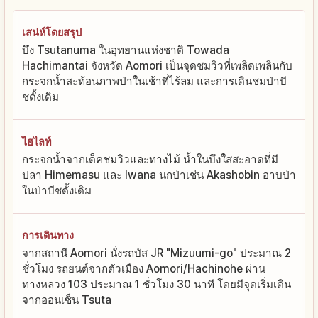
เสน่ห์โดยสรุป
บึง Tsutanuma ในอุทยานแห่งชาติ Towada
Hachimantai จังหวัด Aomori เป็นจุดชมวิวที่เพลิดเพลินกับ
กระจกน้ำสะท้อนภาพป่าในเช้าที่ไร้ลม และการเดินชมป่าบี
ชดั้งเดิม
ไฮไลท์
กระจกน้ำจากเด็คชมวิวและทางไม้ น้ำในบึงใสสะอาดที่มี
ปลา Himemasu และ Iwana นกป่าเช่น Akashobin อาบป่า
ในป่าบีชดั้งเดิม
การเดินทาง
จากสถานี Aomori นั่งรถบัส JR "Mizuumi-go" ประมาณ 2
ชั่วโมง รถยนต์จากตัวเมือง Aomori/Hachinohe ผ่าน
ทางหลวง 103 ประมาณ 1 ชั่วโมง 30 นาที โดยมีจุดเริ่มเดิน
จากออนเซ็น Tsuta