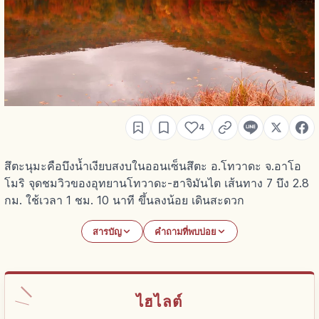
4
สึตะนุมะคือบึงน้ำเงียบสงบในออนเซ็นสึตะ อ.โทวาดะ จ.อาโอ
โมริ จุดชมวิวของอุทยานโทวาดะ-ฮาจิมันไต เส้นทาง 7 บึง 2.8
กม. ใช้เวลา 1 ชม. 10 นาที ขึ้นลงน้อย เดินสะดวก
สารบัญ
คำถามที่พบบ่อย
ไฮไลต์