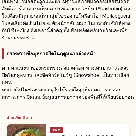
เส้นทางป่านกสึตะถูกแนะนำในฐานะสภาพแวดล้อมธรรมชาติ
อันมีค่า ที่สามารถเห็นนกป่าเช่น อะกาโชบิน (Akashōbin) และ
ในเดือนมิถุนายนก็เห็นกลุ่มไข่ของกบโมริอาโอ (Moriaogaeru)
ไม่ส่งเสียงดังเกินไป ขยะต้องนำกลับเสมอ ในเวลาคับคั่งให้ทาง
กันใช้ระเบียง สิ่งเหล่านี้สำคัญทั้งเพื่อเพลิดเพลินกับวิวและเพื่อ
รักษาธรรมชาติ
ตรวจสอบข้อมูลการปิดในฤดูหนาวล่วงหน้า
ตามคำแนะนำของกระทรวงสิ่งแวดล้อม ทางเดินป่านกสึตะจะ
ปิดในฤดูหนาว และจัดทัวร์สโนว์ชู (Snowshoe) เป็นทางเลือก
แทน
หากจะไปในช่วงปลายฤดูใบไม้ร่วงถึงฤดูหิมะตก ตรวจสอบ
สถานะการเปิดและข้อมูลสภาพอากาศของพื้นที่ให้เรียบร้อยก่อน
อ่านเพิ่มเติม →
อาหาร