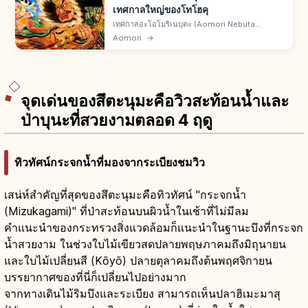
เทศกาลใหญ่ของโทโฮคุ
เทศกาลอะโอโมริเนบุตะ (Aomori Nebuta
Matsuri) เมืองอาโอโมริ จ.อาโอโมริ 2-7 ส.ค. ทุกปี
Aomori
→
1 ใน 3 เทศกาลใหญ่แห่งโทโฮคุ ทรัพย์สินวัฒนธรรม
พื้นบ้านชาติ ผู้ชมระดับล้านคน
จุดเด่นของสึตะนุมะคือวิวสะท้อนน้ำและ
ป่าบุนะที่สวยงามตลอด 4 ฤดู
ทิวทัศน์กระจกน้ำที่มองจากระเบียงชมวิว
เสน่ห์สำคัญที่สุดของสึตะนุมะคือทิวทัศน์ "กระจกน้ำ
(Mizukagami)" ที่ป่าสะท้อนบนผิวน้ำในเช้าที่ไม่มีลม
คำแนะนำของกระทรวงสิ่งแวดล้อมก็แนะนำในฐานะบึงที่กระจก
น้ำสวยงาม ในช่วงใบไม้เขียวสดปลายพฤษภาคมถึงมิถุนายน
และใบไม้เปลี่ยนสี (Kōyō) ปลายตุลาคมถึงต้นพฤศจิกายน
บรรยากาศของที่นี่ก็เปลี่ยนไปอย่างมาก
จากทางเดินไม้ริมบึงและระเบียง สามารถเห็นปลาฮิเมะมาสุ