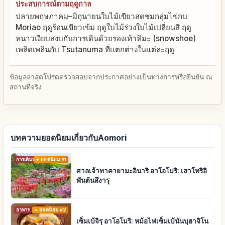
ประสบการณ์ตามฤดูกาล
ปลายพฤษภาคม–มิถุนายนใบไม้เขียวสดชมกลุ่มไข่กบ
Moriao ฤดูร้อนเขียวเข้ม ฤดูใบไม้ร่วงใบไม้เปลี่ยนสี ฤดู
หนาวเงียบสงบกับการเดินด้วยรองเท้าหิมะ (snowshoe)
เพลิดเพลินกับ Tsutanuma ที่แตกต่างในแต่ละฤดู
ข้อมูลล่าสุดโปรดตรวจสอบจากประกาศอย่างเป็นทางการหรือยืนยัน ณ
สถานที่จริง
บทความยอดนิยมเกี่ยวกับAomori
การเดินทาง
ยอดนิยม #1
ศาลเจ้าทาคายามะอินาริ อาโอโมริ: เสาโทริอิ
พันต้นสึงารุ
อาหาร
ยอดนิยม #2
เซ็มเบ้จิรุ อาโอโมริ: หม้อไฟเซ็มเบ้นันบุฮาจิโน