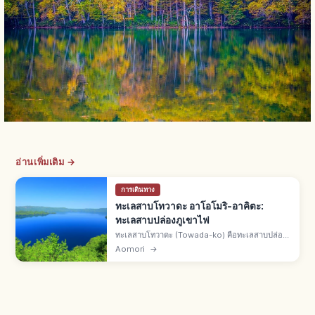
อ่านเพิ่มเติม →
การเดินทาง
ทะเลสาบโทวาดะ อาโอโมริ-อาคิตะ:
ทะเลสาบปล่องภูเขาไฟ
ทะเลสาบโทวาดะ (Towada-ko) คือทะเลสาบปล่อง
ภูเขาไฟคร่อม จ.อาโอโมริและอาคิตะ แหล่งทิวทัศน์
Aomori
→
พิเศษและอนุสรณ์ธรรมชาติ อุทยานแห่งชาติโทวา
ดะ-ฮาจิมันไต ลำธารโออิราเสะ