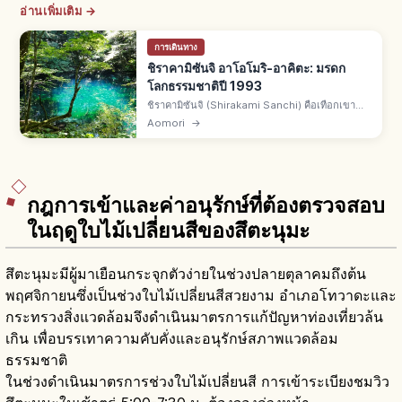
อ่านเพิ่มเติม →
การเดินทาง
ชิราคามิซันจิ อาโอโมริ-อาคิตะ: มรดก
โลกธรรมชาติปี 1993
ชิราคามิซันจิ (Shirakami Sanchi) คือเทือกเขา
คร่อม จ.อาโอโมริ-อาคิตะ มรดกโลกธรรมชาติยูเนส
Aomori
→
โกแรกของญี่ปุ่นปี 1993 พร้อมยากุชิมะ ป่าบีชดึกดำ
บรรพ์ ราว 1,300 ตร.กม.
กฎการเข้าและค่าอนุรักษ์ที่ต้องตรวจสอบ
ในฤดูใบไม้เปลี่ยนสีของสึตะนุมะ
สึตะนุมะมีผู้มาเยือนกระจุกตัวง่ายในช่วงปลายตุลาคมถึงต้น
พฤศจิกายนซึ่งเป็นช่วงใบไม้เปลี่ยนสีสวยงาม อำเภอโทวาดะและ
กระทรวงสิ่งแวดล้อมจึงดำเนินมาตรการแก้ปัญหาท่องเที่ยวล้น
เกิน เพื่อบรรเทาความคับคั่งและอนุรักษ์สภาพแวดล้อม
ธรรมชาติ
ในช่วงดำเนินมาตรการช่วงใบไม้เปลี่ยนสี การเข้าระเบียงชมวิว