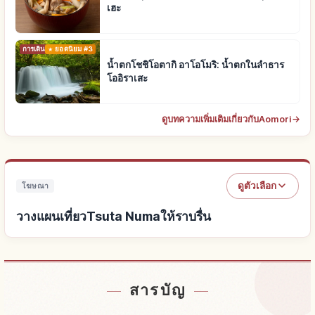
เฮะ
การเดินทาง
ยอดนิยม #3
น้ำตกโชชิโอตากิ อาโอโมริ: น้ำตกในลำธาร
โออิราเสะ
ดูบทความเพิ่มเติมเกี่ยวกับAomori
→
ดูตัวเลือก
โฆษณา
วางแผนเที่ยวTsuta Numaให้ราบรื่น
หาที่พักใกล้Tsuta Numa
↗
สารบัญ