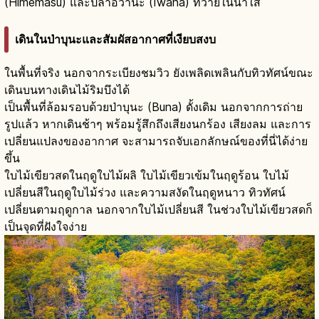
(Himemasu) และปลาอิวานะ (Iwana) ที่ว่ายในน้ำใส
เดินในป่าบุนะและสัมผัสอากาศที่เงียบสงบ
ในพื้นที่จริง นอกจากระเบียงชมวิว ยังเพลิดเพลินกับทิวทัศน์ขณะ
เดินบนทางเดินไม้ริมบึงได้
เป็นพื้นที่ล้อมรอบด้วยป่าบุนะ (Buna) ดั้งเดิม นอกจากการถ่าย
รูปแล้ว หากเดินช้าๆ พร้อมรู้สึกถึงเสียงนกร้อง เสียงลม และการ
เปลี่ยนแปลงของอากาศ จะสามารถจับเอกลักษณ์ของที่นี่ได้ง่าย
ขึ้น
ใบไม้เขียวสดในฤดูใบไม้ผลิ ใบไม้เขียวเข้มในฤดูร้อน ใบไม้
เปลี่ยนสีในฤดูใบไม้ร่วง และความสงัดในฤดูหนาว ทิวทัศน์
เปลี่ยนตามฤดูกาล นอกจากใบไม้เปลี่ยนสี ในช่วงใบไม้เขียวสดก็
เป็นจุดที่ฝังใจง่าย