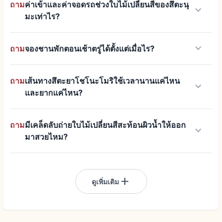
ถาม
ค่าเข้าและค่าจอดรถช่วงใบไม้เปลี่ยนสีของสึตะนุ
keyboard_arrow_down
มะเท่าไร?
keyboard_arrow_down
ถาม
จองชานพักตอนเช้าตรู่ได้ตั้งแต่เมื่อไร?
ถาม
เส้นทางสึตะยาโชโนะโมริใช้เวลานานแค่ไหน
keyboard_arrow_down
และยากแค่ไหน?
ถาม
มีเคล็ดลับถ่ายใบไม้เปลี่ยนสีสะท้อนผิวน้ำให้ออก
keyboard_arrow_down
มาสวยไหม?
add
ดูเพิ่มเติม