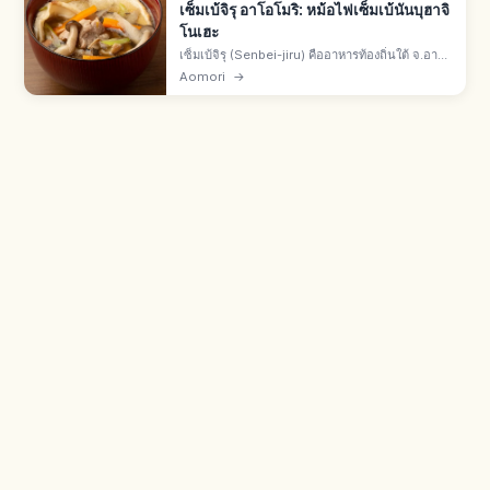
เซ็มเบ้จิรุ อาโอโมริ: หม้อไฟเซ็มเบ้นันบุฮาจิ
โนเฮะ
เซ็มเบ้จิรุ (Senbei-jiru) คืออาหารท้องถิ่นใต้ จ.อาโอ
โมริ เมืองฮาจิโนเฮะ หม้อไฟใส่โอสึยุเซ็มเบ้จากแป้ง
Aomori
→
สาลีและเกลือ ต้มแล้วหนึบนุ่ม 100 เมนูชนบทของ
กระทรวงเกษตร