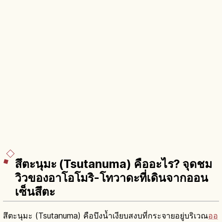
สึตะนุมะ (Tsutanuma) คืออะไร? จุดชม
วิวของอาโอโมริ-โทวาดะที่เดินจากออน
เซ็นสึตะ
สึตะนุมะ (Tsutanuma) คือบึงน้ำเงียบสงบที่กระจายอยู่บริเวณ
ออ