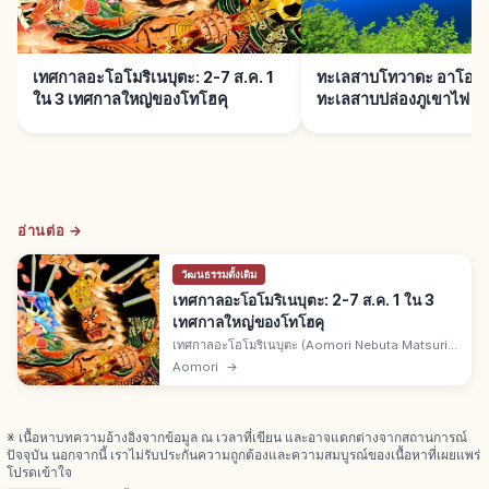
เทศกาลอะโอโมริเนบุตะ: 2-7 ส.ค. 1
ทะเลสาบโทวาดะ อาโอโมร
ใน 3 เทศกาลใหญ่ของโทโฮคุ
ทะเลสาบปล่องภูเขาไฟ
อ่านต่อ →
วัฒนธรรมดั้งเดิม
เทศกาลอะโอโมริเนบุตะ: 2-7 ส.ค. 1 ใน 3
เทศกาลใหญ่ของโทโฮคุ
เทศกาลอะโอโมริเนบุตะ (Aomori Nebuta Matsuri)
เมืองอาโอโมริ จ.อาโอโมริ 2-7 ส.ค. ทุกปี 1 ใน 3
Aomori
→
เทศกาลใหญ่แห่งโทโฮคุ ทรัพย์สินวัฒนธรรมพื้นบ้าน
ชาติ ผู้ชมระดับล้านคน
※ เนื้อหาบทความอ้างอิงจากข้อมูล ณ เวลาที่เขียน และอาจแตกต่างจากสถานการณ์
ปัจจุบัน นอกจากนี้ เราไม่รับประกันความถูกต้องและความสมบูรณ์ของเนื้อหาที่เผยแพร่
โปรดเข้าใจ