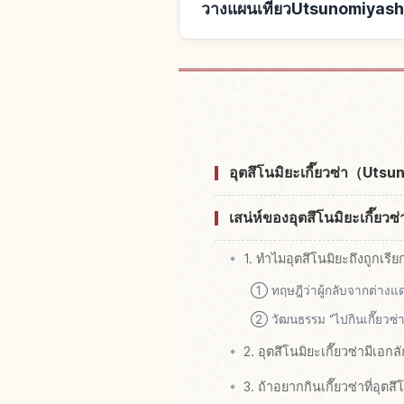
วางแผนเที่ยวUtsunomiyashiใ
หาที่พักใกล้U
อุตสึโนมิยะเกี๊ยวซ่า（Ut
เสน่ห์ของอุตสึโนมิยะเกี๊ยวซ่า
1. ทำไมอุตสึโนมิยะถึงถูกเรียก
① ทฤษฎีว่าผู้กลับจากต่างแ
② วัฒนธรรม “ไปกินเกี๊ยวซ่า
2. อุตสึโนมิยะเกี๊ยวซ่ามีเอก
3. ถ้าอยากกินเกี๊ยวซ่าที่อุ