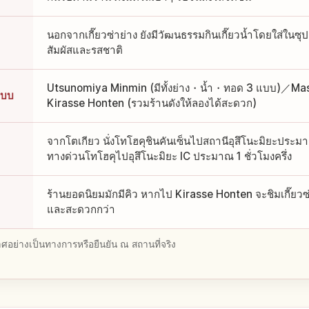
นอกจากเกี๊ยวซ่าย่าง ยังมีวัฒนธรรมกินเกี๊ยวน้ำโดยใส่ในซุป
สัมผัสและรสชาติ
Utsunomiya Minmin (มีทั้งย่าง・น้ำ・ทอด 3 แบบ)／Masa
แบบ
Kirasse Honten (รวมร้านดังให้ลองได้สะดวก)
จากโตเกียว นั่งโทโฮคุชินคันเซ็นไปสถานีอุสึโนะมิยะประ
ทางด่วนโทโฮคุไปอุสึโนะมิยะ IC ประมาณ 1 ชั่วโมงครึ่ง
ร้านยอดนิยมมักมีคิว หากไป Kirasse Honten จะชิมเกี๊ยวซ
และสะดวกกว่า
อย่างเป็นทางการหรือยืนยัน ณ สถานที่จริง