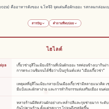
yoza) คืออาหารดังของ จ.โทจิงิ จุดเด่นคือผักเยอะ รสกลมกล่อมเบา
สารบัญ
คำถามที่พบบ่อย
ไฮไลต์
miya
เกี๊ยวซ่าอุสึโนะมิยะมีร้านที่เน้นผักเยอะ รสค่อนข้างเบากิน
การตระเวนชิมจนได้ชื่อว่าเป็นกูร์เมต์แห่ง “เมืองเกี๊ยวซ่า”
เหตุผลที่อุสึโนะมิยะกลายเป็นเมืองเกี๊ยวซ่ามีหลายแนวคิด
มีแป้งและผักหาง่าย และการทำกิจกรรมส่งเสริมเมือง จนค่อ
หลายร้านมีสัดส่วนผักอย่างกะหล่ำปลีและกุยช่ายมาก ระดับ
กันไปตามร้าน ตั้งแต่รสเบาๆ ไปจนถึงรสจัดขึ้น