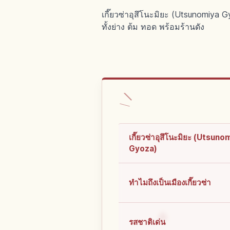
เกี๊ยวซ่าอุสึโนะมิยะ (Utsunomiya G
ทั้งย่าง ต้ม ทอด พร้อมร้านดัง
เกี๊ยวซ่าอุสึโนะมิยะ (Utsuno
Gyoza)
ทำไมถึงเป็นเมืองเกี๊ยวซ่า
รสชาติเด่น