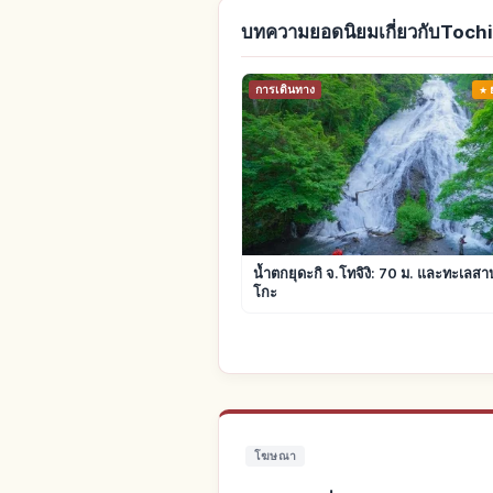
บทความยอดนิยมเกี่ยวกับTochi
การเดินทาง
น้ำตกยุดะกิ จ.โทจิงิ: 70 ม. และทะเลสา
โกะ
โฆษณา