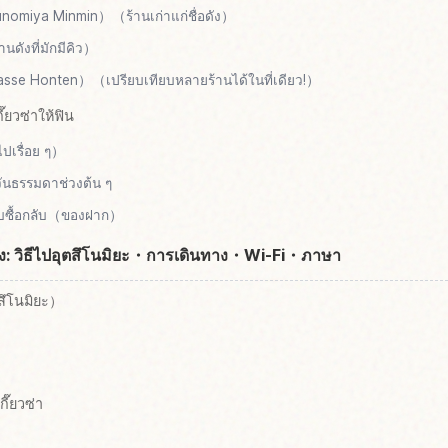
unomiya Minmin）（ร้านเก่าแก่ชื่อดัง）
ังที่มักมีคิว）
sse Honten）（เปรียบเทียบหลายร้านได้ในที่เดียว!）
ี๊ยวซ่าให้ฟิน
เรื่อย ๆ）
ันธรรมดาช่วงต้น ๆ
รับซื้อกลับ（ของฝาก）
ทาง: วิธีไปอุตสึโนมิยะ・การเดินทาง・Wi-Fi・ภาษา
ตสึโนมิยะ）
ี๊ยวซ่า