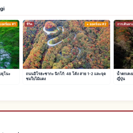
gi
ยอดนิยม #1
ชีวิต
ยอดนิยม #2
การเดินทา
บยุโนะ
ถนนอิโรฮะซากะ นิกโก้: 48 โค้ง สาย 1-2 และจุด
น้ำตกเคงอ
ชมใบไม้แดง
ญี่ปุ่น