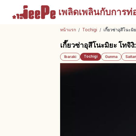
เพลิดเพลินกับ
การท่อง
หน้าแรก
/
Tochigi
/
เกี๊ยวซ่าอุสึโนะม
เกี๊ยวซ่าอุสึโนะมิยะ โทจ
Tochigi
Ibaraki
Gunma
Saita