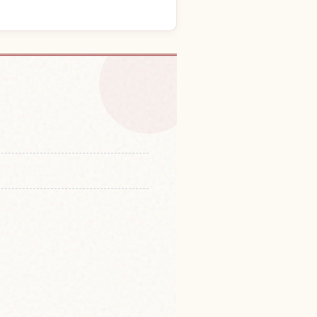
tsunomiyashi
↗