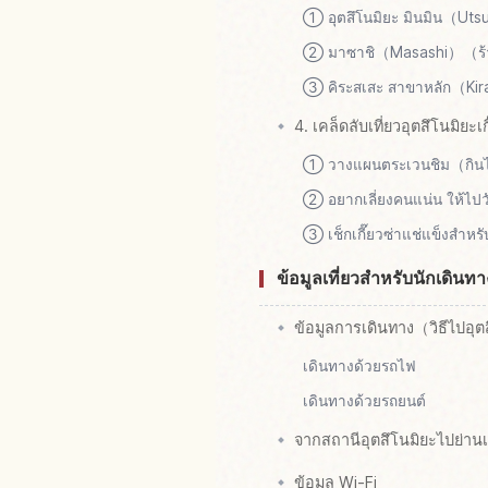
① อุตสึโนมิยะ มินมิน（Uts
② มาซาชิ（Masashi）（ร้านด
③ คิระสเสะ สาขาหลัก（Kira
4. เคล็ดลับเที่ยวอุตสึโนมิยะเก
① วางแผนตระเวนชิม（กินไป
② อยากเลี่ยงคนแน่น ให้ไปว
③ เช็กเกี๊ยวซ่าแช่แข็งสำห
ข้อมูลเที่ยวสำหรับนักเดิน
ข้อมูลการเดินทาง（วิธีไปอุ
เดินทางด้วยรถไฟ
เดินทางด้วยรถยนต์
จากสถานีอุตสึโนมิยะไปย่านเก
ข้อมูล Wi-Fi