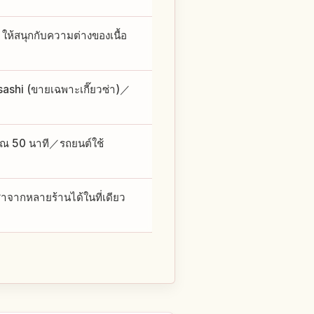
 ให้สนุกกับความต่างของเนื้อ
shi (ขายเฉพาะเกี๊ยวซ่า)／
มาณ 50 นาที／รถยนต์ใช้
่าจากหลายร้านได้ในที่เดียว