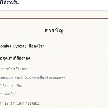
ห้ราบรื่น
tsunomiyashi
หากิจกรรมในU
↗
สารบัญ
sunomiya Gyoza）คืออะไร?
: จุดเด่นที่ต้องลอง
ว่า “เมืองเกี๊ยวซ่า”?
ดนหลังสงครามนำวัฒนธรรมเกี๊ยวซ่ามาเผยแพร่
” ฝังรากในเมือง
ลักษณ์อะไร?
ตสึโนมิยะ: ร้านแนะนำยอดนิยม