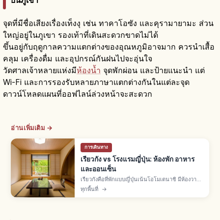
จุดที่มีชื่อเสียงเรื่องเท็งงุ เช่น ทาคาโอซัง และคุรามายามะ ส่วน
ใหญ่อยู่ในภูเขา รองเท้าที่เดินสะดวกขาดไม่ได้
ขึ้นอยู่กับฤดูกาลความแตกต่างของอุณหภูมิอาจมาก ควรนำเสื้อ
คลุม เครื่องดื่ม และอุปกรณ์กันฝนไปจะอุ่นใจ
วัดศาลเจ้าหลายแห่งมี
ห้องน้ำ
จุดพักผ่อน และป้ายแนะนำ แต่
Wi-Fi และการรองรับหลายภาษาแตกต่างกันในแต่ละจุด
ดาวน์โหลดแผนที่ออฟไลน์ล่วงหน้าจะสะดวก
อ่านเพิ่มเติม →
การเดินทาง
เรียวกัง vs โรงแรมญี่ปุ่น: ห้องพัก อาหาร
และออนเซ็น
เรียวกังคือที่พักแบบญี่ปุ่นเน้นโอโมเตนาชิ มีห้องวา
ชิตสึทาทามิ ออนเซ็น ยูกาตะ และอาหารไคเซกิ ส่วน
ทุกพื้นที่
→
โรงแรมมีหลายแบบทั้งธุรกิจ-ซิตี้-รีสอร์ท อิสระ
มากกว่า