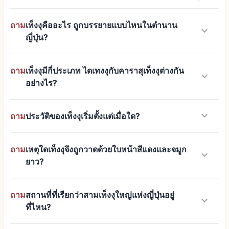
ถาม
เท็งงุคืออะไร ถูกบรรยายแบบไหนในตำนาน
keyboard_arrow_down
ญี่ปุ่น?
ถาม
เท็งงุมีกี่ประเภท ไดเทงงุกับคาราสุเท็งงุต่างกัน
keyboard_arrow_down
อย่างไร?
keyboard_arrow_down
ถาม
ประวัติของเท็งงุเริ่มตั้งแต่เมื่อใด?
ถาม
เหตุใดเท็งงุจึงถูกวาดด้วยใบหน้าสีแดงและจมูก
keyboard_arrow_down
ยาว?
ถาม
สถานที่ที่เรียกว่าสามเท็งงุใหญ่แห่งญี่ปุ่นอยู่
keyboard_arrow_down
ที่ไหน?