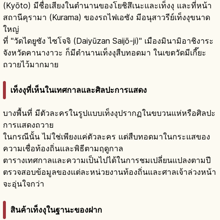
(Kyōto) มีชื่อเสียงในตำนานของโยชิสึเนะและเท็งงุ และที่หน้า
สถานีคุรามา (Kurama) ของรถไฟเอซัง มีอนุสาวรีย์เท็งงุขนาด
ใหญ่
ที่ "วัดไดยูซัง ไซโจจิ (Daiyūzan Saijō-ji)" เมืองมินามิอาชิงาระ
จังหวัดคานางาวะ ก็มีตำนานเท็งงุสืบทอดมา ในเขตวัดมีเกี๊ยะ
ถวายไว้มากมาย
เท็งงุที่เห็นในเทศกาลและศิลปะการแสดง
บางพื้นที่ มีตัวละครในรูปแบบเท็งงุปรากฏในขบวนแห่หรือศิลปะ
การแสดงถวาย
ในกรณีนั้น ไม่ใช่เพียงแค่ตัวละคร แต่สืบทอดมาในกระแสของ
ความเชื่อท้องถิ่นและพิธีตามฤดูกาล
ตารางเทศกาลและความเป็นไปได้ในการชมเปลี่ยนแปลงตามปี
ตรวจสอบข้อมูลของแต่ละหน่วยงานท้องถิ่นและศาลเจ้าล่วงหน้า
จะอุ่นใจกว่า
สินค้าเท็งงุในฐานะของฝาก