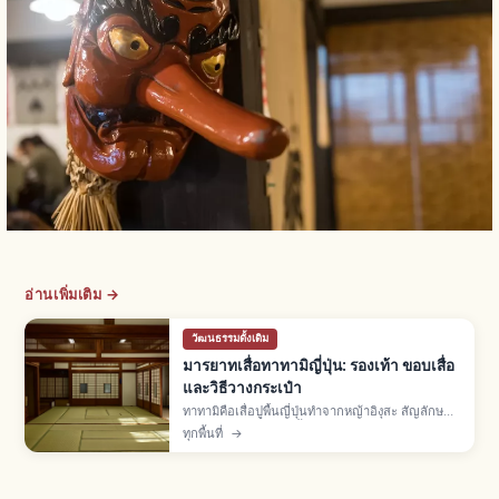
อ่านเพิ่มเติม →
วัฒนธรรมดั้งเดิม
มารยาทเสื่อทาทามิญี่ปุ่น: รองเท้า ขอบเสื่อ
และวิธีวางกระเป๋า
ทาทามิคือเสื่อปูพื้นญี่ปุ่นทำจากหญ้าอิงุสะ สัญลักษณ์
ห้องวาชิตสึ ปูเต็มห้องตั้งแต่ยุคมุโรมาจิ มารยาท: ถอด
ทุกพื้นที่
→
รองเท้าก่อนเข้า ไม่เหยียบขอบทาทามิเบริ ยก
สัมภาระไม่ลาก