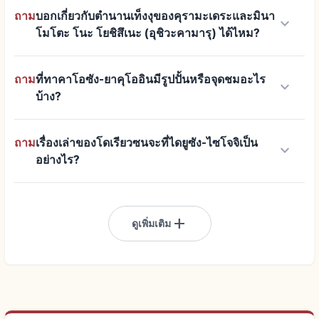
ถาม
บอกเกี่ยวกับตำนานเท็งงุของคุรามะเดระและมินา
keyboard_arrow_down
โมโตะ โนะ โยชิสึเนะ (อุชิวะคามารุ) ได้ไหม?
ถาม
ที่ทาคาโอซัง-ยาคุโออินมีรูปปั้นหรือจุดชมอะไร
keyboard_arrow_down
บ้าง?
ถาม
เรื่องเล่าของโดเรียวซนจะที่ไดยูซัง-ไซโจจิเป็น
keyboard_arrow_down
อย่างไร?
add
ดูเพิ่มเติม