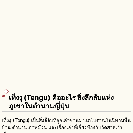
เท็งงุ (Tengu) คืออะไร สิ่งลึกลับแห่ง
ภูเขาในตำนานญี่ปุ่น
เท็งงุ (Tengu) เป็นสิ่งลี้ลับที่ถูกเล่าขานมาแต่โบราณในนิทานพื้น
บ้าน ตำนาน ภาพม้วน และเรื่องเล่าที่เกี่ยวข้องกับวัดศาลเจ้า