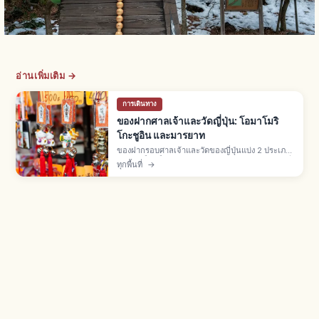
อ่านเพิ่มเติม →
การเดินทาง
ของฝากศาลเจ้าและวัดญี่ปุ่น: โอมาโมริ
โกะชูอิน และมารยาท
ของฝากรอบศาลเจ้าและวัดของญี่ปุ่นแบ่ง 2 ประเภท:
ของศักดิ์สิทธิ์ในเขตวัด (โอมาโมริ โกะชูอิน เอมะ) ที่
ทุกพื้นที่
→
"ได้รับ" ผ่านฮัตสึโฮเรียว และของฝากที่ "ซื้อ" จาก
ร้านรอบนอก