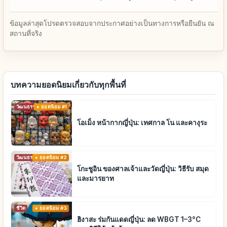
ข้อมูลล่าสุดโปรดตรวจสอบจากประกาศอย่างเป็นทางการหรือยืนยัน ณ
สถานที่จริง
บทความยอดนิยมเกี่ยวกับทุกพื้นที่
วัฒนธรรมดั้งเดิม
ยอดนิยม #1
โอเม็ง หน้ากากญี่ปุ่น: เทศกาล โน และคางุระ
วัฒนธรรมดั้งเดิม
ยอดนิยม #2
โกะชูอิน ของศาลเจ้าและวัดญี่ปุ่น: วิธีรับ สมุด
และมารยาท
ชีวิต
ยอดนิยม #3
ฮิงาสะ ร่มกันแดดญี่ปุ่น: ลด WBGT 1–3°C