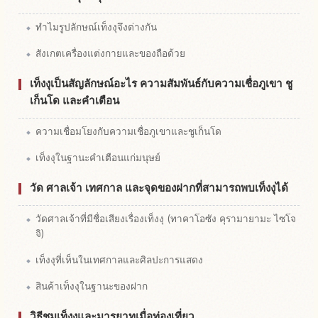
ทำไมรูปลักษณ์เท็งงุจึงต่างกัน
สังเกตเครื่องแต่งกายและของถือด้วย
เท็งงุเป็นสัญลักษณ์อะไร ความสัมพันธ์กับความเชื่อภูเขา ชู
เก็นโด และคำเตือน
ความเชื่อมโยงกับความเชื่อภูเขาและชูเก็นโด
เท็งงุในฐานะคำเตือนแก่มนุษย์
วัด ศาลเจ้า เทศกาล และจุดของฝากที่สามารถพบเท็งงุได้
วัดศาลเจ้าที่มีชื่อเสียงเรื่องเท็งงุ (ทาคาโอซัง คุรามายามะ ไซโจ
จิ)
เท็งงุที่เห็นในเทศกาลและศิลปะการแสดง
สินค้าเท็งงุในฐานะของฝาก
วิธีชมเท็งงุและมารยาทเมื่อท่องเที่ยว