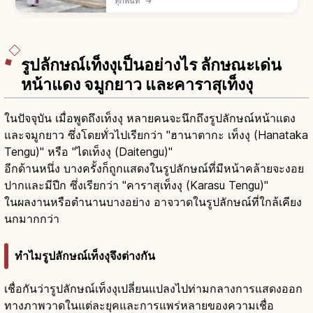
ทุกพื้นที่
→
สักการะไฮเด็นด้วย 2 โค้ง 2 ตบมือ 1 โค้ง โอมาโมริ
500-1,000 เยน
รูปลักษณ์เท็งงุเป็นอย่างไร ลักษณะเด่น
หน้าแดง จมูกยาว และคาราสุเท็งงุ
ในปัจจุบัน เมื่อพูดถึงเท็งงุ หลายคนจะนึกถึงรูปลักษณ์หน้าแดง
และจมูกยาว ซึ่งโดยทั่วไปเรียกว่า "ฮานาตากะ เท็งงุ (Hanataka
Tengu)" หรือ "ไดเท็งงุ (Daitengu)"
อีกด้านหนึ่ง บางครั้งก็ถูกแสดงในรูปลักษณ์ที่มีหน้าคล้ายจะงอย
ปากและมีปีก ซึ่งเรียกว่า "คาราสุเท็งงุ (Karasu Tengu)"
ในผลงานหรือตำนานบางอย่าง อาจวาดในรูปลักษณ์ที่ใกล้เคียง
นกมากกว่า
ทำไมรูปลักษณ์เท็งงุจึงต่างกัน
เชื่อกันว่ารูปลักษณ์เท็งงุเปลี่ยนแปลงไปท่ามกลางการแสดงออก
ทางภาพวาดในแต่ละยุคและการแพร่หลายของความเชื่อ