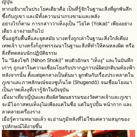
ญี่ปุ่น
หากอธิบายในประโยคเดียวคือ เป็นที่รู้จักในฐานะสิ่งที่ผูกพันลึก
ซึ้งกับภูเขา และมีทั้งความน่าเกรงขามและพลัง
อย่างไรก็ตาม การกล่าวว่าเท็งงุเป็น "โยไค (Yokai)" เพียงอย่าง
เดียว อาจง่ายเกินไป
ขึ้นอยู่กับพื้นที่และยุคสมัย บางครั้งถูกเล่าในฐานะสิ่งใกล้เคียง
เทพเจ้า บางครั้งก็ถูกพรรณนาในฐานะสิ่งที่ทำให้คนหลงผิด หรือ
สิ่งที่ทดสอบนักปฏิบัติธรรม
ใน "นิฮงโชกิ (Nihon Shoki)" พบตัวอักษร "เท็งงุ" และในบันทึก
เก่าๆ ถูกเล่าในความเชื่อมโยงกับปรากฏการณ์ผิดปกติบนท้องฟ้า
หลังจากนั้น ตั้งแต่ยุคกลางเป็นต้นมา ผูกพันกับเรื่องประหลาดใน
ภูเขาและภาพลักษณ์ของชูเก็นโด (Shugendō) จนเชื่อมโยงมา
เป็นภาพเท็งงุที่เรารู้จักในปัจจุบัน
เมื่อมาเที่ยวญี่ปุ่นและสัมผัสวัฒนธรรมของวัดศาลเจ้าและภูเขา
จะมีโอกาสพบเท็งงุไม่เพียงแค่ในชื่อ แต่ในรูปปั้น หน้ากาก และ
ลวดลายเครื่องราง
เมื่อรู้ความหมายแล้ว จะอ่านภูมิหลังที่ไม่ใช่แค่ความสนุกของ
รูปลักษณ์ได้ง่ายขึ้น