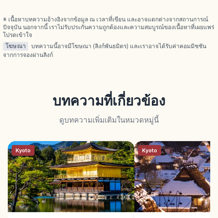
※ เนื้อหาบทความอ้างอิงจากข้อมูล ณ เวลาที่เขียน และอาจแตกต่างจากสถานการณ์
ปัจจุบัน นอกจากนี้ เราไม่รับประกันความถูกต้องและความสมบูรณ์ของเนื้อหาที่เผยแพร่
โปรดเข้าใจ
โฆษณา
บทความนี้อาจมีโฆษณา (ลิงก์พันธมิตร) และเราอาจได้รับค่าคอมมิชชัน
จากการจองผ่านลิงก์
บทความที่เกี่ยวข้อง
ดูบทความเพิ่มเติมในหมวดหมู่นี้
Kyoto
Kyoto