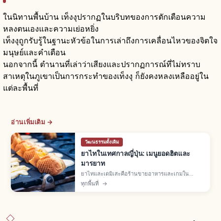
ในนิทานพื้นบ้าน เท็งงุปรากฏในบริบทของการตักเตือนความ
หลงตนเองและความเย่อหยิ่ง
เท็งงุถูกรับรู้ในฐานะหัวข้อในการเล่าถึงการเคลื่อนไหวของจิตใจ
มนุษย์และคำเตือน
นอกจากนี้ ตำนานที่เล่าว่าเสียงและปรากฏการณ์ที่ไม่ทราบ
สาเหตุในภูเขาเป็นการกระทำของเท็งงุ ก็ยังคงหลงเหลืออยู่ใน
แต่ละพื้นที่
อ่านเพิ่มเติม →
วัฒนธรรมดั้งเดิม
ยาไทในเทศกาลญี่ปุ่น: เมนูยอดฮิตและ
มารยาท
ยาไทและเดมิเสะคือร้านขายอาหารและเกมใน
เทศกาลญี่ปุ่น พบมากเดือนมี.ค.-พ.ย. เมนูยอดฮิตยา
ทุกพื้นที่
→
กิโซบะ เบบี้คาสเทลลา ทาโกะยากิ แอปเปิลเคลือบ
ต่อคิว จ่ายเงินสด ไม่ทิ้งขยะ