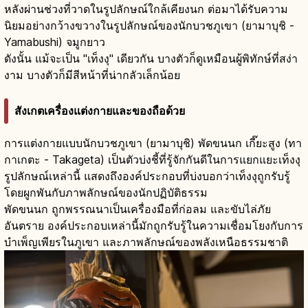
หลังผ่านช่วงที่วาดในรูปลักษณ์ใกล้เคียงนก ต่อมาได้รับความ
นิยมอย่างกว้างขวางในรูปลักษณ์ของนักบวชภูเขา (ยามาบุชิ -
Yamabushi) จมูกยาว
ดังนั้น แม้จะเป็น "เท็งงุ" เดียวกัน บางตัวก็ดูเหมือนผู้พิทักษ์ที่สง่า
งาม บางตัวก็มีสีหน้าที่น่ากลัวเล็กน้อย
สังเกตเครื่องแต่งกายและของถือด้วย
การแต่งกายแบบนักบวชภูเขา (ยามาบุชิ) พัดขนนก เกี๊ยะสูง (ทา
กาเกตะ - Takageta) เป็นตัวบ่งชี้ที่รู้จักกันดีในการแยกแยะเท็งงุ
รูปลักษณ์เหล่านี้ แสดงถึงองค์ประกอบที่บ่งบอกว่าเท็งงุถูกรับรู้
โดยผูกพันกับภาพลักษณ์ของนักปฏิบัติธรรม
พัดขนนก ถูกพรรณนาเป็นเครื่องมือที่ก่อลม และขับไล่ภัย
อันตราย องค์ประกอบเหล่านี้มักถูกรับรู้ในความเชื่อมโยงกับการ
บำเพ็ญเพียรในภูเขา และภาพลักษณ์ของพลังเหนือธรรมชาติ