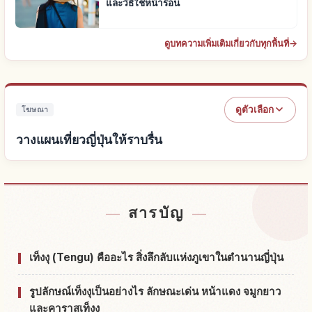
และวิธีใช้หน้าร้อน
ดูบทความเพิ่มเติมเกี่ยวกับทุกพื้นที่
→
ดูตัวเลือก
โฆษณา
วางแผนเที่ยวญี่ปุ่นให้ราบรื่น
หาที่พักใกล้ญี่ปุ่น
↗
สารบัญ
หากิจกรรมในญี่ปุ่น
↗
เท็งงุ (Tengu) คืออะไร สิ่งลึกลับแห่งภูเขาในตำนานญี่ปุ่น
รูปลักษณ์เท็งงุเป็นอย่างไร ลักษณะเด่น หน้าแดง จมูกยาว
และคาราสุเท็งงุ