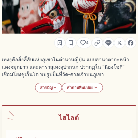
4
เทงงุคือสิ่งลี้ลับแห่งภูเขาในตำนานญี่ปุ่น แบบฮานาตากะหน้า
แดงจมูกยาว และคาราสุเทงงุปากนก ปรากฏใน "นิฮงโชกิ"
เชื่อมโยงชูเก็นโด พบรูปปั้นที่วัด-ศาลเจ้าบนภูเขา
สารบัญ
คำถามที่พบบ่อย
ไฮไลต์