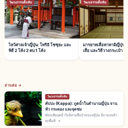
วัฒนธรรมดั้งเดิม
วัฒนธรรมดั้งเดิม
ไหว้ศาลเจ้าญี่ปุ่น: โทริอิ โชซุยะ และ
มารยาทเสื่อทาทามิญี่ปุ่น:
พิธี 2 โค้ง 2 ตบ 1 โค้ง
เสื่อ และวิธีวางกระเป๋า
อ่านต่อ →
วัฒนธรรมดั้งเดิม
คัปปะ (Kappa): ภูตน้ำในตำนานญี่ปุ่น จาน
หัว กระดอง และจุดชม
คัปปะคือภูตน้ำในนิทานพื้นบ้านของญี่ปุ่น มีจานบนหัว
ปากจะงอย กระดองเต่า มือเท้ามีพังผืด สูงเท่าเด็กเล็ก สี
ทุกพื้นที่
→
เขียวอมฟ้า อาศัยริมแม่น้ำ บ่อ และคลองทั่วประเทศ