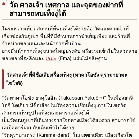
วัด ศาลเจ้า เทศกาล และจุดของฝากที่
สามารถพบเท็งงุได้
ในระหว่างเที่ยว สถานที่ที่พบเท็งงุได้ง่ายคือ วัดและศาลเจ้าที่
เกี่ยวข้องกับภูเขา พื้นที่ที่มีตำนานการบำเพ็ญเพียร และร้านที่
จำหน่ายของเล่นและหน้ากากพื้นบ้าน
อาจมีหน้ากากเท็งงุขนาดใหญ่ประดับ หรือรวมเข้าไปในลวดลาย
ของของที่ระลึกและ
เอมะ
(Ema) แผ่นไม้อธิษฐาน
วัดศาลเจ้าที่มีชื่อเสียงเรื่องเท็งงุ (ทาคาโอซัง คุรามายามะ
ไซโจจิ)
"วัดทาคาโอซัง ยาคุโออิน (Takaosan Yakuōin)" ในเมืองฮาจิ
โอจิ โตเกียว มีชื่อเสียงในเรื่องความเชื่อเท็งงุ ภายในเขตวัด
สามารถเห็นรูปไดเท็งงุและคาราสุเท็งงุได้
เป็นวัดบนภูเขาที่เดินทางจากใจกลางเมืองได้สะดวก สามารถใช้
เคเบิลคาร์ผสมกับเดินเท้าไปได้ง่าย
"วัดคุรามาเดระ (Kurama-dera)" ในเขตซาเคียว เมืองเกียวโต