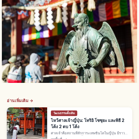
อ่านเพิ่มเติม →
วัฒนธรรมดั้งเดิม
ไหว้ศาลเจ้าญี่ปุ่น: โทริอิ โชซุยะ และพิธี 2
โค้ง 2 ตบ 1 โค้ง
ศาลเจ้าคือสถานที่สักการะเทพชินโตในญี่ปุ่น มีราว
80,000 แห่ง พิธี 3 ขั้น: ลอดโทริอิ ล้างมือโชซุยะ