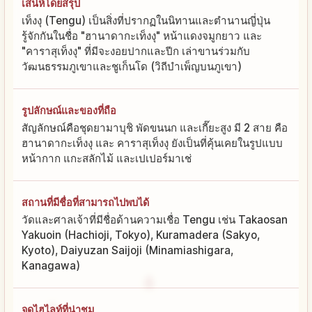
เสน่ห์โดยสรุป
เท็งงุ (Tengu) เป็นสิ่งที่ปรากฏในนิทานและตำนานญี่ปุ่น
รู้จักกันในชื่อ "ฮานาดากะเท็งงุ" หน้าแดงจมูกยาว และ
"คาราสุเท็งงุ" ที่มีจะงอยปากและปีก เล่าขานร่วมกับ
วัฒนธรรมภูเขาและชูเก็นโด (วิถีบำเพ็ญบนภูเขา)
รูปลักษณ์และของที่ถือ
สัญลักษณ์คือชุดยามาบุชิ พัดขนนก และเกี๊ยะสูง มี 2 สาย คือ
ฮานาดากะเท็งงุ และ คาราสุเท็งงุ ยังเป็นที่คุ้นเคยในรูปแบบ
หน้ากาก แกะสลักไม้ และเปเปอร์มาเช่
สถานที่มีชื่อที่สามารถไปพบได้
วัดและศาลเจ้าที่มีชื่อด้านความเชื่อ Tengu เช่น Takaosan
Yakuoin (Hachioji, Tokyo), Kuramadera (Sakyo,
Kyoto), Daiyuzan Saijoji (Minamiashigara,
Kanagawa)
จุดไฮไลท์ที่น่าชม