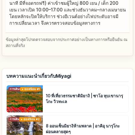
นาที มีที่จอดรถฟรี) ค่าเข้าชมผู้ใหญ่ 800 เยน / เด็ก 200
เยน เวลาเปิด 10:00–17:00 และช่วงธันวาคม–กลางเมษายน
โดยหลักจะปิดให้บริการ ช่วงอีเวนต์อย่างไฟประดับอาจมี
การเปลี่ยนเวลา จึงควรตรวจสอบข้อมูลทางการ
ข้อมูลล่าสุดโปรดตรวจสอบจากประกาศอย่างเป็นทางการหรือยืนยัน ณ
สถานที่จริง
บทความแนะนำเกี่ยวกับMiyagi
การเดินทาง
ยอดนิยม #1
10 ที่เที่ยวธรรมชาติมิยางิ | ซาโอ หุบเขานารุ
โกะ วิวทะเล
การเดินทาง
ยอดนิยม #2
8 ออนเซ็นมิยางิห้ามพลาด | อาคิอุ นารุโกะ
ผ่อนคลายสุดๆ