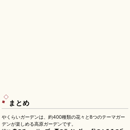
まとめ
やくらいガーデンは、約400種類の花々と8つのテーマガー
デンが楽しめる高原ガーデンです。