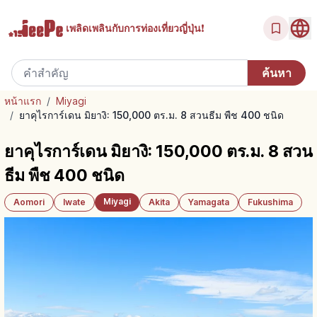
เพลิดเพลินกับ
การท่องเที่ยวญี่ปุ่น!
หน้าแรก
/
Miyagi
/
ยาคุไรการ์เดน มิยางิ: 150,000 ตร.ม. 8 สวนธีม พืช 400 ชนิด
ยาคุไรการ์เดน มิยางิ: 150,000 ตร.ม. 8 สวน
ธีม พืช 400 ชนิด
Miyagi
Aomori
Iwate
Akita
Yamagata
Fukushima