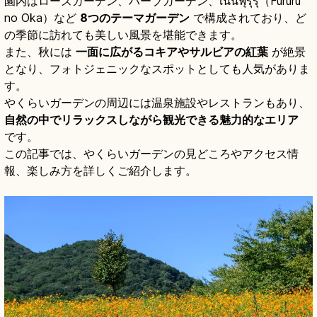
園内はローズガーデン、ハーブガーデン、เนินฟุรุรุ（Fururu
no Oka）など
8つのテーマガーデン
で構成されており、ど
の季節に訪れても美しい風景を堪能できます。
また、秋には
一面に広がるコキアやサルビアの紅葉
が絶景
となり、フォトジェニックなスポットとしても人気がありま
す。
やくらいガーデンの周辺には温泉施設やレストランもあり、
自然の中でリラックスしながら観光できる魅力的なエリア
です。
この記事では、やくらいガーデンの見どころやアクセス情
報、楽しみ方を詳しくご紹介します。