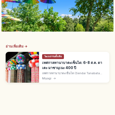
อ่านเพิ่มเติม →
วัฒนธรรมดั้งเดิม
เทศกาลทานาบาตะเซ็นได: 6-8 ส.ค. ดา
เตะ มาซามุเนะ 400 ปี
เทศกาลทานาบาตะเซ็นได (Sendai Tanabata
Matsuri) คืองานหน้าร้อนเซ็นได จ.มิยางิ จัด 6-8
Miyagi
→
ส.ค. ทุกปี สืบทอด 400 ปีจากดาเตะ มาซามุเนะ
ดอกไม้ไฟคืน 5 ส.ค.