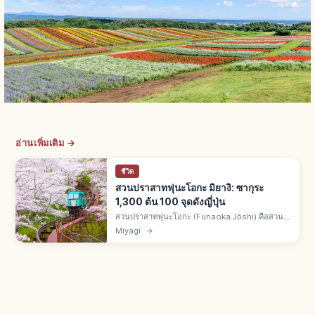
อ่านเพิ่มเติม →
ชีวิต
สวนปราสาทฟุนะโอกะ มิยางิ: ซากุระ
1,300 ต้น 100 จุดดังญี่ปุ่น
สวนปราสาทฟุนะโอกะ (Funaoka Jōshi) คือสวน
ซากปราสาทชิบาตะ จ.มิยางิ ซากุระกว่า 1,300 ต้น
Miyagi
→
100 จุดชมซากุระชื่อดังญี่ปุ่นร่วมกับฮิโตเมะเซ็มบง
ซากุระ วิวเทือกเขาซาโอ