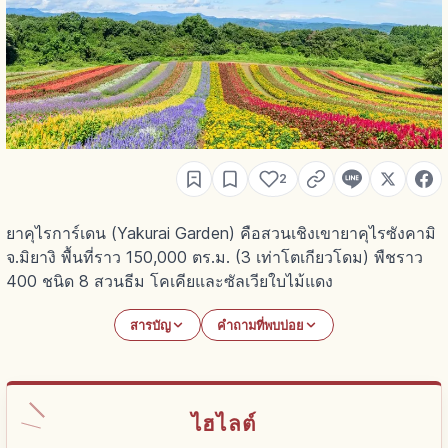
2
ยาคุไรการ์เดน (Yakurai Garden) คือสวนเชิงเขายาคุไรซังคามิ
จ.มิยางิ พื้นที่ราว 150,000 ตร.ม. (3 เท่าโตเกียวโดม) พืชราว
400 ชนิด 8 สวนธีม โคเคียและซัลเวียใบไม้แดง
สารบัญ
คำถามที่พบบ่อย
ไฮไลต์