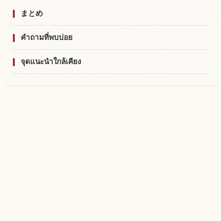
まとめ
คำถามที่พบบ่อย
จุดแนะนำใกล้เคียง