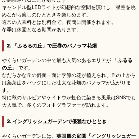
キャンドル型LEDライトが幻想的な空間を演出し、星空を眺
めながら癒しのひとときを楽しめます。
通常の入園料とは別料金で、夜間に開催されます。
冬季は休園となる期間があります。
2. 「ふるるの丘」で圧巻のパノラマ花畑
やくらいガーデンの中で最も人気のあるエリアが
「ふるる
の丘」
です。
なだらかな丘の斜面一面に季節の花が植えられ、丘の上から
は薬莱山をバックにした壮大な花畑のパノラマが広がりま
す。
特に秋のサルビアやケイトウが虹色に染まる風景はSNSでも
大人気で、多くのフォトグラファーが訪れます。
3. イングリッシュガーデンで優雅なひととき
やくらいガーデンには、
英国風の庭園「イングリッシュガー