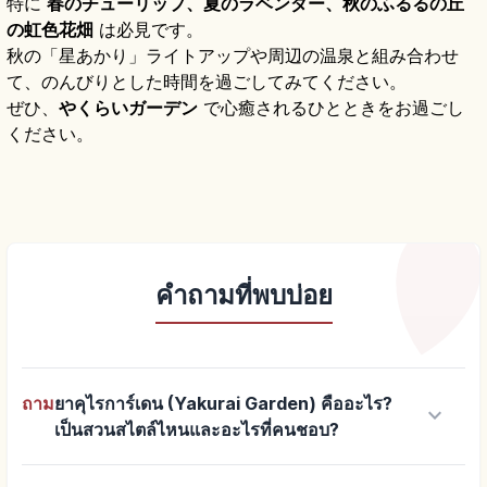
特に
春のチューリップ、夏のラベンダー、秋のふるるの丘
の虹色花畑
は必見です。
秋の「星あかり」ライトアップや周辺の温泉と組み合わせ
て、のんびりとした時間を過ごしてみてください。
ぜひ、
やくらいガーデン
で心癒されるひとときをお過ごし
ください。
คำถามที่พบบ่อย
ถาม
ยาคุไรการ์เดน (Yakurai Garden) คืออะไร?
keyboard_arrow_down
เป็นสวนสไตล์ไหนและอะไรที่คนชอบ?