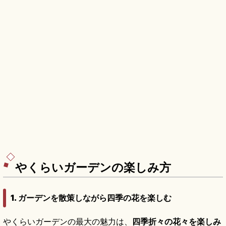
やくらいガーデンの楽しみ方
1. ガーデンを散策しながら四季の花を楽しむ
やくらいガーデンの最大の魅力は、
四季折々の花々を楽しみ