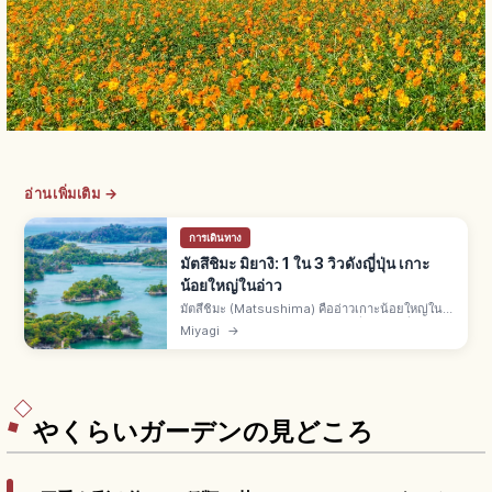
อ่านเพิ่มเติม →
การเดินทาง
มัตสึชิมะ มิยางิ: 1 ใน 3 วิวดังญี่ปุ่น เกาะ
น้อยใหญ่ในอ่าว
มัตสึชิมะ (Matsushima) คืออ่าวเกาะน้อยใหญ่ใน
มัตสึชิมะ จ.มิยางิ 1 ใน 3 วิวงดงามที่สุดของญี่ปุ่น มัตสึ
Miyagi
→
โอะ บาโชเคยมาเยือน วัดและศาลเจ้าของดาเตะ มา
ซามุเนะ ล่องเรือ
やくらいガーデンの見どころ