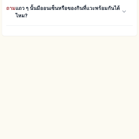
ถาม
แถว ๆ นั้นมีออนเซ็นหรือของกินที่แวะพร้อมกันได้
keyboard_arrow_down
ไหม?