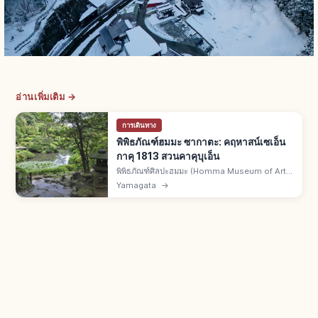
อ่านเพิ่มเติม →
การเดินทาง
พิพิธภัณฑ์ฮมมะ ซากาตะ: คฤหาสน์เซเอ็น
กาคุ 1813 สวนคาคุบุเอ็น
พิพิธภัณฑ์ศิลปะฮมมะ (Homma Museum of Art)
คือพิพิธภัณฑ์เอกชนซากาตะ จ.ยามากาตะ เปิดปี
Yamagata
→
1947 รวมคอลเลกชันตระกูลฮมมะ คฤหาสน์เซเอ็น
กาคุปี 1813 สวนคาคุบุเอ็นมรดกชาติ