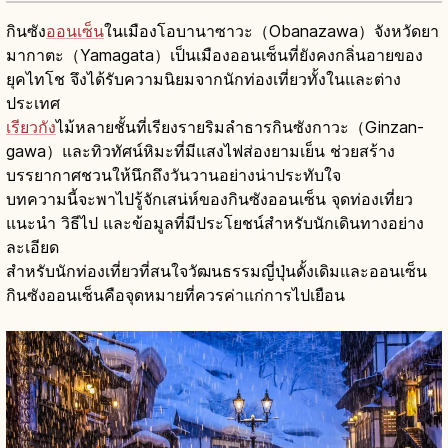
กินซัง
ออนเซ็น
ในเมืองโอบานาซาวะ（Obanazawa）จังหวัดยา
มากาตะ（Yamagata）เป็นเมืองออนเซ็นที่ยังคงกลิ่นอายของ
ยุคไทโช จึงได้รับความนิยมจากนักท่องเที่ยวทั้งในและต่าง
ประเทศ
เรียวกัง
ไม้หลายชั้นที่เรียงรายริมลำธารกินซังกาวะ（Ginzan-
gawa）และทิวทัศน์หิมะที่มีแสงไฟส่องยามเย็น ช่วยสร้าง
บรรยากาศชวนให้นึกถึงวันวานอย่างน่าประทับใจ
บทความนี้จะพาไปรู้จักเสน่ห์ของกินซังออนเซ็น จุดท่องเที่ยว
แนะนำ วิธีไป และข้อมูลที่มีประโยชน์สำหรับนักเดินทางอย่าง
ละเอียด
สำหรับนักท่องเที่ยวที่สนใจวัฒนธรรมญี่ปุ่นดั้งเดิมและออนเซ็น
กินซังออนเซ็นคือจุดหมายที่ควรค่าแก่การไปเยือน