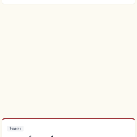
โฆษณา