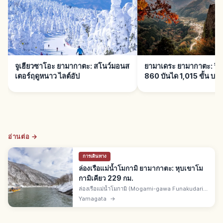
จูเฮียวซาโอะ ยามากาตะ: สโนว์มอนส
ยามาเดระ ยามากาตะ: ริชช
เตอร์ฤดูหนาว ไลต์อัป
860 บันได 1,015 ขั้น บา
อ่านต่อ →
การเดินทาง
ล่องเรือแม่น้ำโมกามิ ยามากาตะ: หุบเขาโม
กามิเคียว 229 กม.
ล่องเรือแม่น้ำโมกามิ (Mogami-gawa Funakudari)
คือล่องเรือชมหุบเขาโมกามิเคียวของ จ.ยามากาตะ
Yamagata
→
แม่น้ำยาวรวม 229 กม. มัตสึโอะ บาโชแต่งไฮกุที่นี่ใน
โอคุโนะโฮโซมิจิ