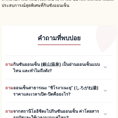
ประสบการณ์สุดพิเศษที่กินซังออนเซ็น
คำถามที่พบบ่อย
ถาม
กินซันออนเซ็น (銀山温泉) เป็นย่านออนเซ็นแบบ
keyboard_arrow_down
ไหน และทำไมถึงดัง?
ถาม
ออนเซ็นสาธารณะ “ชิโรงาเนะยุ” (しろがね湯)
keyboard_arrow_down
ราคาและเวลาเปิด-ปิดคืออะไร?
ถาม
จากสถานีโออิชิดะไปกินซันออนเซ็น ค่าโดยสาร
keyboard_arrow_down
รถบัสและใช้เวลานานแค่ไหน?