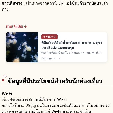
การเดินทาง
：เดินทางจากสถานี JR โออิชิดะด้วยรถบัสประจำ
ทาง
อ่านเพิ่มเติม →
การเดินทาง
พิพิธภัณฑ์สัตว์น้ำคาโมะ ยามากาตะ: คุรา
เกะดรีมคัง แมงกะพรุน
พิพิธภัณฑ์สัตว์น้ำคาโมะ (Kamo Aquarium) คือ
พิพิธภัณฑ์สึรุโอกะ จ.ยามากาตะ ฉายา คุราเกะ
Yamagata
→
ดรีมคัง แสดงแมงกะพรุนเป็นหลัก ตู้คุราเกะดรีม
เธียเตอร์ สิ่งมีชีวิตทะเลโชไน
ข้อมูลที่มีประโยชน์สำหรับนักท่องเที่ยว
Wi-Fi
เรียวกังและบางสถานที่มีบริการ Wi-Fi
อย่างไรก็ตาม สัญญาณในย่านออนเซ็นทั้งหมดอาจไม่เสถียร จึง
ควรพิจารณาเตรียมโมบายล์ Wi-Fi ตามความจำเป็น