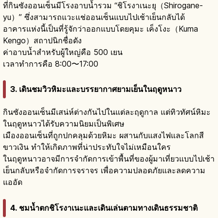
ที่กินซังออนเซ็นมีโรงอาบน้ำรวม “ชิโรงาเนะยุ（Shirogane-
yu）” ซึ่งสามารถแวะแช่ออนเซ็นแบบไปเช้าเย็นกลับได้
อาคารแห่งนี้เป็นที่รู้จักว่าออกแบบโดยคุมะ เค็งโงะ（Kuma
Kengo）สถาปนิกชื่อดัง
ค่าอาบน้ำสำหรับผู้ใหญ่คือ 500 เยน
เวลาทำการคือ 8:00〜17:00
3. เดินชมวิวหิมะและบรรยากาศยามเย็นในฤดูหนาว
กินซังออนเซ็นมีเสน่ห์ต่างกันไปในแต่ละฤดูกาล แต่ทิวทัศน์หิมะ
ในฤดูหนาวได้รับความนิยมเป็นพิเศษ
เมืองออนเซ็นที่ถูกปกคลุมด้วยหิมะ ผสานกับแสงไฟและโลกสี
ขาวเงิน ทำให้เกิดภาพที่น่าประทับใจไม่เหมือนใคร
ในฤดูหนาวอาจมีการจำกัดการเข้าพื้นที่ของผู้มาเที่ยวแบบไปเช้า
เย็นกลับหรือจำกัดการจราจร เพื่อความปลอดภัยและลดความ
แออัด
4. ชมน้ำตกชิโรงาเนะและเดินเล่นตามทางเดินธรรมชาติ