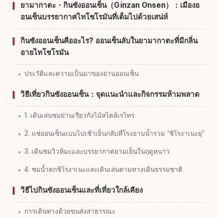
ยามากาตะ・กินซังออนเซ็น（Ginzan Onsen）：เมืองอ
อนเซ็นบรรยากาศไทโชโรมันที่เต็มไปด้วยเสน่ห์
กินซังออนเซ็นคืออะไร? ออนเซ็นลับในยามากาตะที่มีกลิ่น
อายไทโชโรมัน
ประวัติและความเป็นมาของย่านออนเซ็น
วิธีเที่ยวกินซังออนเซ็น：จุดแนะนำและกิจกรรมห้ามพลาด
1. เดินเล่นชมย่านเรียวกังไม้สไตล์เรโทร
2. แช่ออนเซ็นแบบไปเช้าเย็นกลับที่โรงอาบน้ำรวม “ชิโรงาเนะยุ”
3. เดินชมวิวหิมะและบรรยากาศยามเย็นในฤดูหนาว
4. ชมน้ำตกชิโรงาเนะและเดินเล่นตามทางเดินธรรมชาติ
วิธีไปกินซังออนเซ็นและที่เที่ยวใกล้เคียง
การเดินทางด้วยขนส่งสาธารณะ