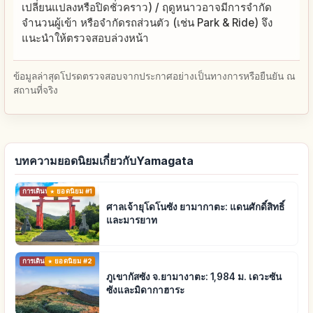
เปลี่ยนแปลงหรือปิดชั่วคราว) / ฤดูหนาวอาจมีการจำกัด
จำนวนผู้เข้า หรือจำกัดรถส่วนตัว (เช่น Park & Ride) จึง
แนะนำให้ตรวจสอบล่วงหน้า
ข้อมูลล่าสุดโปรดตรวจสอบจากประกาศอย่างเป็นทางการหรือยืนยัน ณ
สถานที่จริง
บทความยอดนิยมเกี่ยวกับYamagata
การเดินทาง
ยอดนิยม #1
ศาลเจ้ายุโดโนซัง ยามากาตะ: แดนศักดิ์สิทธิ์
และมารยาท
การเดินทาง
ยอดนิยม #2
ภูเขากัสซัง จ.ยามางาตะ: 1,984 ม. เดวะซัน
ซังและมิดากาฮาระ