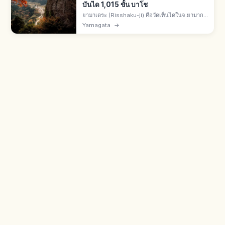
บันได 1,015 ขั้น บาโช
ยามาเดระ (Risshaku-ji) คือวัดเท็นไดในจ.ยามากา
ตะ สร้างปี 860 โดยจิกาคุไดชิ เอ็นนิน บันไดหิน
Yamagata
→
1,015 ขั้นขึ้นวัดบนภูเขา มัตสึโอะ บาโชแต่งไฮกุที่นี่
ในโอคุโนะโฮโซมิจิ