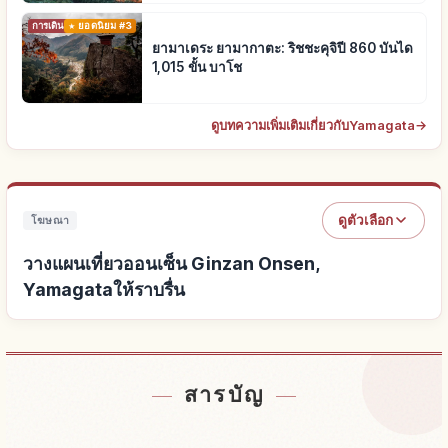
การเดินทาง
ยอดนิยม #3
ยามาเดระ ยามากาตะ: ริชชะคุจิปี 860 บันได
1,015 ขั้น บาโช
ดูบทความเพิ่มเติมเกี่ยวกับYamagata
→
ดูตัวเลือก
โฆษณา
วางแผนเที่ยวออนเซ็น Ginzan Onsen,
Yamagataให้ราบรื่น
หาที่พักใกล้ออนเซ็น Ginzan Onsen, Yamagata
↗
สารบัญ
หากิจกรรมในออนเซ็น Ginzan Onsen, Yamagata
↗