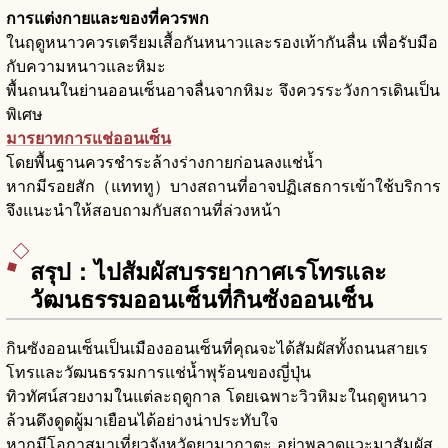
การแต่งกายและของที่ควรพก
ในฤดูหนาวควรเตรียมเสื้อกันหนาวและรองเท้ากันลื่น เพื่อรับมือ
กับความหนาวและหิมะ
พื้นถนนในย่านออนเซ็นอาจลื่นจากหิมะ จึงควรระวังการเดินเป็น
พิเศษ
มารยาทการแช่ออนเซ็น
โดยพื้นฐานควรชำระล้างร่างกายก่อนลงแช่น้ำ
หากมีรอยสัก（แทททู）บางสถานที่อาจปฏิเสธการเข้าใช้บริการ
จึงแนะนำให้สอบถามกับสถานที่ล่วงหน้า
สรุป：ไปสัมผัสบรรยากาศเรโทรและ
วัฒนธรรมออนเซ็นที่กินซังออนเซ็น
กินซังออนเซ็นเป็นเมืองออนเซ็นที่คุณจะได้สัมผัสทั้งถนนสายเร
โทรและวัฒนธรรมการแช่น้ำพุร้อนของญี่ปุ่น
ทิวทัศน์สวยงามในแต่ละฤดูกาล โดยเฉพาะวิวหิมะในฤดูหนาว
ล้วนดึงดูดผู้มาเยือนได้อย่างน่าประทับใจ
หากมีโอกาสมาเที่ยวจังหวัดยามากาตะ อย่าพลาดแวะมาสัมผัส