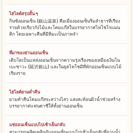
ไฮไลต์สรุปสั้น ๆ
กินซังออนเซ็น (銀山温泉) คือเมืองออนเซ็นริมลำธารที่เรียง
รายด้วยเรียวกังไม้และโคมแก๊สในบรรยากาศไทโชโรแมน
ติก โดยเฉพาะคืนที่มีหิมะเป็นภาพจำ
ที่มาของย่านออนเซ็น
เติบโตเป็นแหล่งออนเซ็นจากความรุ่งเรืองของเหมืองเงินโน
เบะซาวะ (延沢銀山) และในยุคไทโชมีที่พักออนเซ็นแบบไม้
เรียงราย
ไฮไลต์ยามค่ำคืน
ยามค่ำคืนโคมแก๊สจะสว่างไสว แสงสะท้อนผิวน้ำช่วยสร้าง
บรรยากาศแฟนตาซีให้ทั้งย่านออนเซ็น
แช่ออนเซ็นแบบไปเช้าเย็นกลับ
สามารถเพลิดเพลินกับออนเซ็นแบบไปเช้าเย็นกลับที่อาบน้ำ