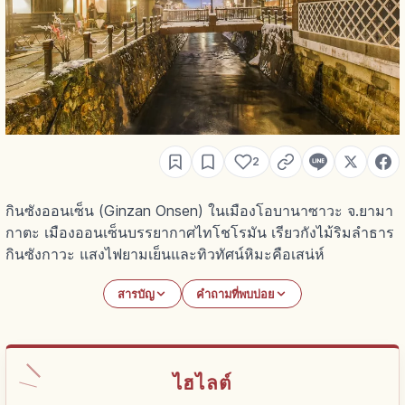
2
กินซังออนเซ็น (Ginzan Onsen) ในเมืองโอบานาซาวะ จ.ยามา
กาตะ เมืองออนเซ็นบรรยากาศไทโชโรมัน เรียวกังไม้ริมลำธาร
กินซังกาวะ แสงไฟยามเย็นและทิวทัศน์หิมะคือเสน่ห์
สารบัญ
คำถามที่พบบ่อย
ไฮไลต์