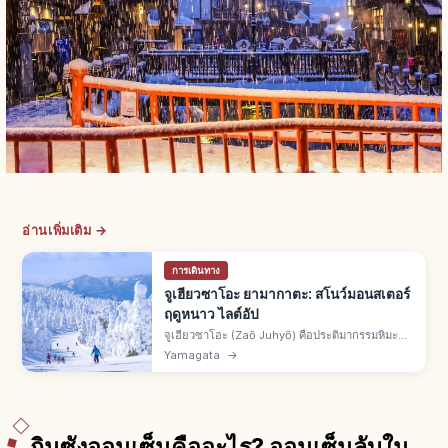
อ่านเพิ่มเติม →
การเดินทาง
จูเฮียวซาโอะ ยามากาตะ: สโนว์มอนสเตอร์
ฤดูหนาว ไลต์อัป
จูเฮียวซาโอะ (Zaō Juhyō) คือประติมากรรมหิมะ
ธรรมชาติบนเทือกเขาซาโอะคร่อม จ.ยามากาตะ-มิ
Yamagata
→
ยางิ สโนว์มอนสเตอร์ ต้นอาโอโมริโทโดมัตสึเคลือบ
น้ำเย็นยิ่งยวด ไลต์อัปฤดูหนาว
กินซังออนเซ็นคืออะไร? ออนเซ็นลับใน