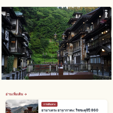
อ่านเพิ่มเติม →
การเดินทาง
ยามาเดระ ยามากาตะ: ริชชะคุจิปี 860