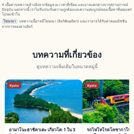
※ เนื้อหาบทความอ้างอิงจากข้อมูล ณ เวลาที่เขียน และอาจแตกต่างจากสถานการณ์
ปัจจุบัน นอกจากนี้ เราไม่รับประกันความถูกต้องและความสมบูรณ์ของเนื้อหาที่เผยแพร่
โปรดเข้าใจ
โฆษณา
บทความนี้อาจมีโฆษณา (ลิงก์พันธมิตร) และเราอาจได้รับค่าคอมมิชชัน
จากการจองผ่านลิงก์
บทความที่เกี่ยวข้อง
ดูบทความเพิ่มเติมในหมวดหมู่นี้
Kyoto
Kyoto
อามาโนะฮาชิดาเตะ เกียวโต: 1 ใน 3
รถไฟโทโรคโคซากาโนะ เก