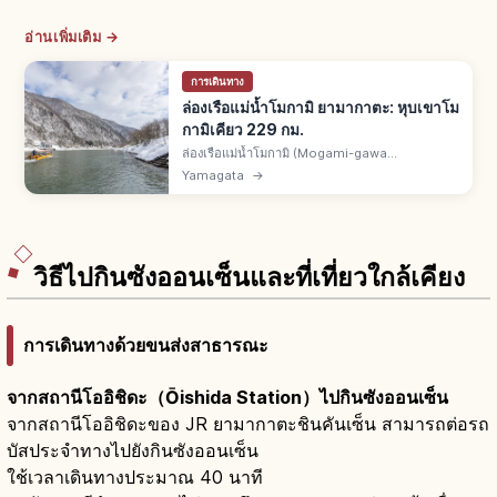
อ่านเพิ่มเติม →
การเดินทาง
ล่องเรือแม่น้ำโมกามิ ยามากาตะ: หุบเขาโม
กามิเคียว 229 กม.
ล่องเรือแม่น้ำโมกามิ (Mogami-gawa
Funakudari) คือล่องเรือชมหุบเขาโมกามิเคียวของ
Yamagata
→
จ.ยามากาตะ แม่น้ำยาวรวม 229 กม. มัตสึโอะ บาโช
แต่งไฮกุที่นี่ในโอคุโนะโฮโซมิจิ
วิธีไปกินซังออนเซ็นและที่เที่ยวใกล้เคียง
การเดินทางด้วยขนส่งสาธารณะ
จากสถานีโออิชิดะ（Ōishida Station）ไปกินซังออนเซ็น
จากสถานีโออิชิดะของ JR ยามากาตะชินคันเซ็น สามารถต่อรถ
บัสประจำทางไปยังกินซังออนเซ็น
ใช้เวลาเดินทางประมาณ 40 นาที