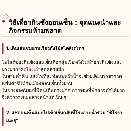
วิธีเที่ยวกินซังออนเซ็น：จุดแนะนำและ
กิจกรรมห้ามพลาด
1. เดินเล่นชมย่านเรียวกังไม้สไตล์เรโทร
ไฮไลต์ของกินซังออนเซ็นคือกลุ่มเรียวกังริมลำธารกินซังและ
บรรยากาศ
เมืองเก่า
สุดคลาสสิก
ในยามค่ำคืน แสงไฟที่สะท้อนบนผิวน้ำจะช่วยเติมบรรยากาศ
แฟนตาซีให้กับเมืองออนเซ็นทั้งย่าน
ในช่วงยอดนิยมที่มีคนเดินทางมาก การจองที่พักอาจทำได้ยาก
จึงควรวางแผนล่วงหน้าแต่เนิ่น ๆ
2. แช่ออนเซ็นแบบไปเช้าเย็นกลับที่โรงอาบน้ำรวม “ชิโรงา
เนะยุ”