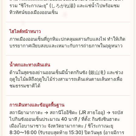
รวม “ชิโระกาเนะยุ” (しろがね湯) และแช่น้ำไปพร้อมชม
ทิวทัศน์ของเมืองออนเซ็น
ไฮไลต์หน้าหนาว
ภาพเมืองออนเซ็นที่ถูกหิมะปกคลุมผสานกับแสงไฟ ทำให้เกิด
บรรยากาศเงียบสงบและเหมาะกับการถ่ายภาพในฤดูหนาว
น้ำตกและทางเดินเล่น
ด้านในสุดของย่านออนเซ็นมีน้ำตกกินซัง (銀山滝) และช่วง
ฤดูใบไม้ผลิถึงฤดูใบไม้ร่วงสามารถเดินเล่นตามเส้นทางเพื่อ
ชมธรรมชาติได้
การเดินทางและข้อมูลพื้นฐาน
สถานียามากาตะ → สถานีโออิชิดะ (JR สายโออุ) → รถบัส
ไปกินซังออนเซ็นประมาณ 40 นาที / ที่ตั้ง: กินซังชินฮาตะ
เมืองโอบานาซาวะ จังหวัดยามากาตะ / ชิโระกาเนะยุ
8:30〜16:00 (รับรอบสุดท้าย 15:30) ปิดวันพุธ (อาจมีการ