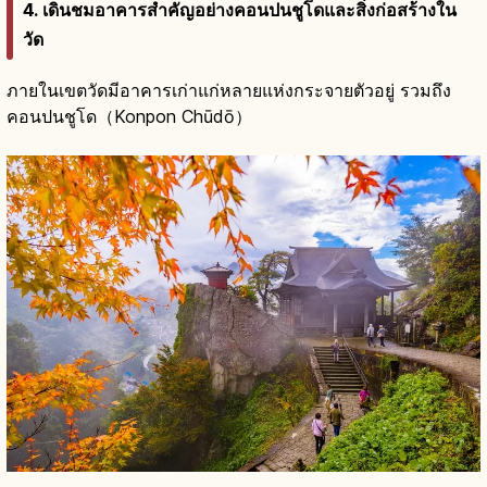
4. เดินชมอาคารสำคัญอย่างคอนปนชูโดและสิ่งก่อสร้างใน
วัด
ภายในเขตวัดมีอาคารเก่าแก่หลายแห่งกระจายตัวอยู่ รวมถึง
คอนปนชูโด（Konpon Chūdō）