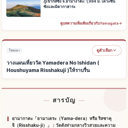
ภูเขากัสซัง จ.ยามางาตะ: 1,984 ม. เดวะซัน
ซังและมิดากาฮาระ
ดูบทความเพิ่มเติมเกี่ยวกับYamagata
→
ดูตัวเลือก
โฆษณา
วางแผนเที่ยววัด Yamadera No Ishidan (
Houshuyama Risshakuji )ให้ราบรื่น
หาที่พักใกล้วัด Yamadera No Ishidan (
↗
สารบัญ
Houshuyama Risshakuji )
หากิจกรรมในวัด Yamadera No Ishidan (
ยามากาตะ「ยามาเดระ（Yama-dera）หรือ ริสชาคุ
↗
Houshuyama Risshakuji )
จิ（Risshaku-ji）」：วัดดังท่ามกลางวิวสวยและความ