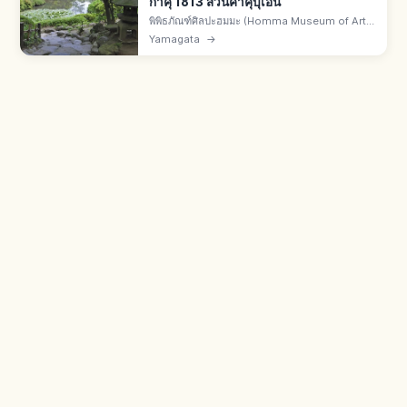
กาคุ 1813 สวนคาคุบุเอ็น
พิพิธภัณฑ์ศิลปะฮมมะ (Homma Museum of Art)
คือพิพิธภัณฑ์เอกชนซากาตะ จ.ยามากาตะ เปิดปี
Yamagata
→
1947 รวมคอลเลกชันตระกูลฮมมะ คฤหาสน์เซเอ็น
กาคุปี 1813 สวนคาคุบุเอ็นมรดกชาติ