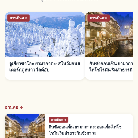
การเดินทาง
การเดินทาง
จูเฮียวซาโอะ ยามากาตะ: สโนว์มอนส
กินซังออนเซ็น ยามากาตะ
เตอร์ฤดูหนาว ไลต์อัป
ไทโชโรมัน ริมลำธารกินซ
อ่านต่อ →
การเดินทาง
กินซังออนเซ็น ยามากาตะ: ออนเซ็นไทโช
โรมัน ริมลำธารกินซังกาวะ