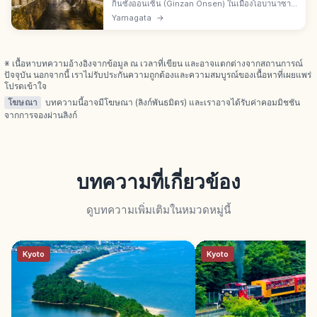
กินซังออนเซ็น (Ginzan Onsen) ในเมืองโอบานาซา
วะ จ.ยามากาตะ เมืองออนเซ็นบรรยากาศไทโชโรมัน
Yamagata
→
เรียวกังไม้ริมลำธารกินซังกาวะ แสงไฟยามเย็นและ
ทิวทัศน์หิมะคือเสน่ห์
※ เนื้อหาบทความอ้างอิงจากข้อมูล ณ เวลาที่เขียน และอาจแตกต่างจากสถานการณ์
ปัจจุบัน นอกจากนี้ เราไม่รับประกันความถูกต้องและความสมบูรณ์ของเนื้อหาที่เผยแพร่
โปรดเข้าใจ
โฆษณา
บทความนี้อาจมีโฆษณา (ลิงก์พันธมิตร) และเราอาจได้รับค่าคอมมิชชัน
จากการจองผ่านลิงก์
บทความที่เกี่ยวข้อง
ดูบทความเพิ่มเติมในหมวดหมู่นี้
Kyoto
Kyoto