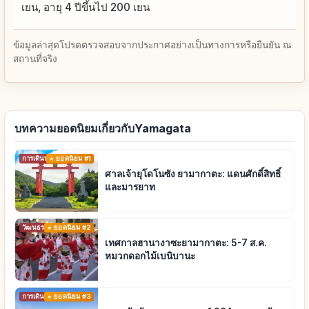
เยน, อายุ 4 ปีขึ้นไป 200 เยน
ข้อมูลล่าสุดโปรดตรวจสอบจากประกาศอย่างเป็นทางการหรือยืนยัน ณ
สถานที่จริง
บทความยอดนิยมเกี่ยวกับYamagata
การเดินทาง
ยอดนิยม #1
ศาลเจ้ายุโดโนซัง ยามากาตะ: แดนศักดิ์สิทธิ์
และมารยาท
วัฒนธรรมดั้งเดิม
ยอดนิยม #2
เทศกาลฮานางาซะยามากาตะ: 5-7 ส.ค.
หมวกดอกไม้เบนิบานะ
การเดินทาง
ยอดนิยม #3