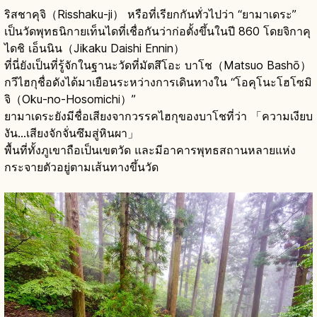
ริสชาคุจิ（Risshaku-ji） หรือที่เรียกกันทั่วไปว่า “ยามาเดระ”
เป็นวัดพุทธนิกายเท็นไดที่เชื่อกันว่าก่อตั้งขึ้นในปี 860 โดยจิกาคุ
ไดชิ เอ็นนิน（Jikaku Daishi Ennin）
ที่นี่ยังเป็นที่รู้จักในฐานะวัดที่มัตสึโอะ บาโช（Matsuo Bashō）
กวีไฮกุชื่อดังได้มาเยือนระหว่างการเดินทางใน “โอคุโนะโฮโซมิ
จิ（Oku-no-Hosomichi）”
ยามาเดระยังมีชื่อเสียงจากวรรคไฮกุของบาโชที่ว่า 「ความเงียบ
งัน...เสียงจักจั่นซึมสู่หินผา」
พื้นที่ทั้งภูเขาถือเป็นเขตวัด และมีอาคารพุทธสถานหลายแห่ง
กระจายตัวอยู่ตามเส้นทางขึ้นวัด