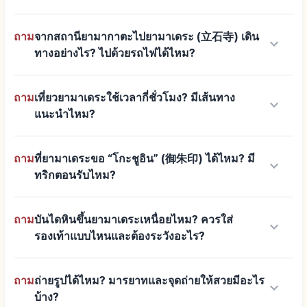
ถาม
จากสถานียามากาตะไปยามาเดระ (立石寺) เดิน
keyboard_arrow_down
ทางอย่างไร? ไปด้วยรถไฟได้ไหม?
ถาม
เที่ยวยามาเดระใช้เวลากี่ชั่วโมง? มีเส้นทาง
keyboard_arrow_down
แนะนำไหม?
ถาม
ที่ยามาเดระขอ “โกะชูอิน” (御朱印) ได้ไหม? มี
keyboard_arrow_down
ทริกตอนรับไหม?
ถาม
บันไดหินขึ้นยามาเดระเหนื่อยไหม? ควรใส่
keyboard_arrow_down
รองเท้าแบบไหนและต้องระวังอะไร?
ถาม
ถ่ายรูปได้ไหม? มารยาทและจุดถ่ายให้สวยมีอะไร
keyboard_arrow_down
บ้าง?