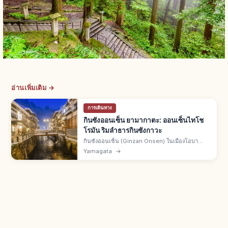
อ่านเพิ่มเติม →
การเดินทาง
กินซังออนเซ็น ยามากาตะ: ออนเซ็นไทโช
โรมัน ริมลำธารกินซังกาวะ
กินซังออนเซ็น (Ginzan Onsen) ในเมืองโอบา
นาซาวะ จ.ยามากาตะ เมืองออนเซ็นบรรยากาศไท
Yamagata
→
โชโรมัน เรียวกังไม้ริมลำธารกินซังกาวะ แสงไฟยาม
เย็นและทิวทัศน์หิมะคือเสน่ห์