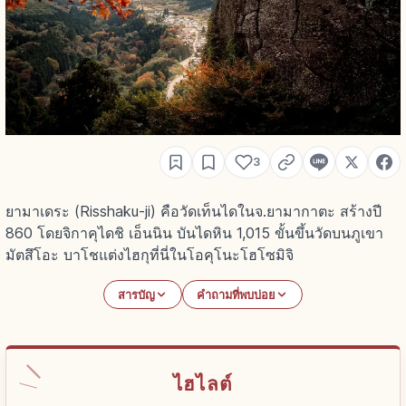
3
ยามาเดระ (Risshaku-ji) คือวัดเท็นไดในจ.ยามากาตะ สร้างปี
860 โดยจิกาคุไดชิ เอ็นนิน บันไดหิน 1,015 ขั้นขึ้นวัดบนภูเขา
มัตสึโอะ บาโชแต่งไฮกุที่นี่ในโอคุโนะโฮโซมิจิ
สารบัญ
คำถามที่พบบ่อย
ไฮไลต์