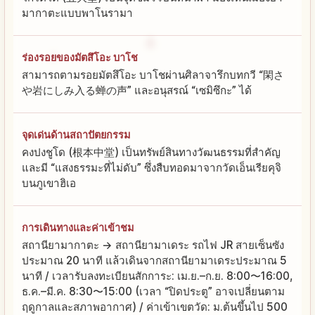
มากาตะแบบพาโนรามา
ร่องรอยของมัตสึโอะ บาโช
สามารถตามรอยมัตสึโอะ บาโชผ่านศิลาจารึกบทกวี “閑さ
や岩にしみ入る蝉の声” และอนุสรณ์ “เซมิซึกะ” ได้
จุดเด่นด้านสถาปัตยกรรม
คงปงชูโด (根本中堂) เป็นทรัพย์สินทางวัฒนธรรมที่สำคัญ
และมี “แสงธรรมะที่ไม่ดับ” ซึ่งสืบทอดมาจากวัดเอ็นเรียคุจิ
บนภูเขาฮิเอ
การเดินทางและค่าเข้าชม
สถานียามากาตะ → สถานียามาเดระ รถไฟ JR สายเซ็นซัง
ประมาณ 20 นาที แล้วเดินจากสถานียามาเดระประมาณ 5
นาที / เวลารับลงทะเบียนสักการะ: เม.ย.–ก.ย. 8:00〜16:00,
ธ.ค.–มี.ค. 8:30〜15:00 (เวลา “ปิดประตู” อาจเปลี่ยนตาม
ฤดูกาลและสภาพอากาศ) / ค่าเข้าเขตวัด: ม.ต้นขึ้นไป 500