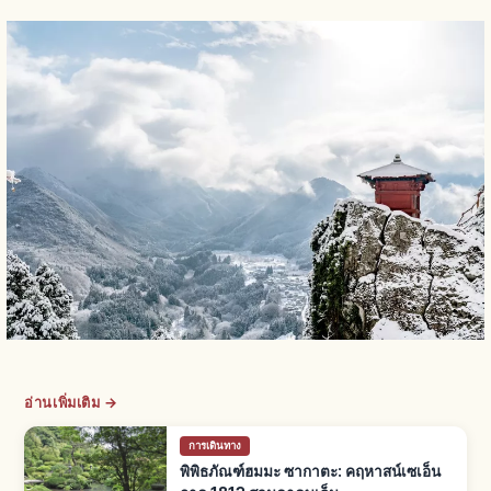
อ่านเพิ่มเติม →
การเดินทาง
พิพิธภัณฑ์ฮมมะ ซากาตะ: คฤหาสน์เซเอ็น