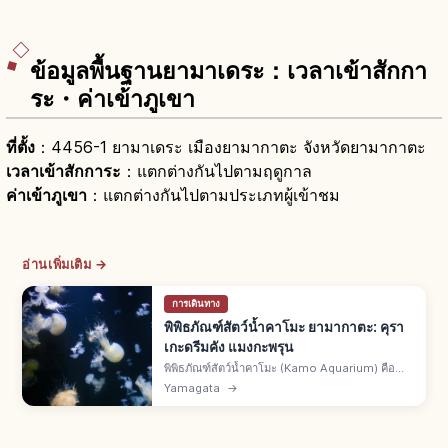
ข้อมูลพื้นฐานยามาเดระ：เวลาเข้าสักกา
ระ・ค่าเข้าภูเขา
ที่ตั้ง
：4456-1 ยามาเดระ เมืองยามากาตะ จังหวัดยามากาตะ
เวลาเข้าสักการะ
：แตกต่างกันไปตามฤดูกาล
ค่าเข้าภูเขา
：แตกต่างกันไปตามประเภทผู้เข้าชม
อ่านเพิ่มเติม →
การเดินทาง
พิพิธภัณฑ์สัตว์น้ำคาโมะ ยามากาตะ: คุรา
เกะดรีมคัง แมงกะพรุน
พิพิธภัณฑ์สัตว์น้ำคาโมะ (Kamo Aquarium) คือ
พิพิธภัณฑ์สึรุโอกะ จ.ยามากาตะ ฉายา คุราเกะ
Yamagata
→
ดรีมคัง แสดงแมงกะพรุนเป็นหลัก ตู้คุราเกะดรีม
เธียเตอร์ สิ่งมีชีวิตทะเลโชไน