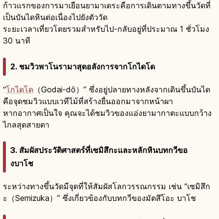
ก้าวแรกของการมาเยือนยามาเดระคือการเดินตามทางขึ้นวัดที่
เป็นบันไดหินต่อเนื่องไปยังตัววัด
ระยะเวลาเที่ยวโดยรวมสำหรับไป-กลับอยู่ที่ประมาณ 1 ชั่วโมง
30 นาที
2. ชมวิวพาโนรามาสุดอลังการจากโกไดโด
“
โกไดโด
（Godai-dō）” ซึ่งอยู่ปลายทางหลังจากเดินขึ้นบันได
คือจุดชมวิวแบบเวทีไม้ที่สร้างยื่นออกมาจากหน้าผา
หากอากาศเป็นใจ คุณจะได้ชมวิวของแอ่งยามากาตะแบบกว้าง
ไกลสุดสายตา
3. สัมผัสประวัติศาสตร์ที่เซมิสึกะและหลักหินบทกวีขอ
งบาโช
ระหว่างทางขึ้นวัดมีจุดที่ให้สัมผัสโลกวรรณกรรม เช่น “เซมิสึก
ะ（Semizuka）” ซึ่งเกี่ยวข้องกับบทกวีของมัตสึโอะ บาโช