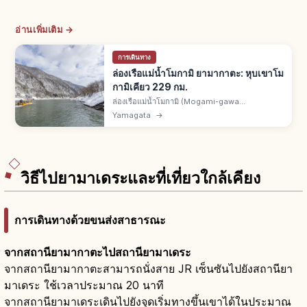
อ่านเพิ่มเติม →
การเดินทาง
ล่องเรือแม่น้ำโมกามิ ยามากาตะ: หุบเขาโม
กามิเคียว 229 กม.
ล่องเรือแม่น้ำโมกามิ (Mogami-gawa
Funakudari) คือล่องเรือชมหุบเขาโมกามิเคียวของ
Yamagata
→
จ.ยามากาตะ แม่น้ำยาวรวม 229 กม. มัตสึโอะ บาโช
แต่งไฮกุที่นี่ในโอคุโนะโฮโซมิจิ
วิธีไปยามาเดระและที่เที่ยวใกล้เคียง
การเดินทางด้วยขนส่งสาธารณะ
จากสถานียามากาตะไปสถานียามาเดระ
จากสถานียามากาตะสามารถนั่งสาย JR เซ็นซันไปยังสถานียา
มาเดระ ใช้เวลาประมาณ 20 นาที
จากสถานียามาเดระเดินไปยังจุดเริ่มทางขึ้นเขาได้ในประมาณ