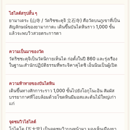
ไฮไลต์สรุปสั้น ๆ
ยามาเดระ (山寺 / วัดริชชะคุจิ 立石寺) คือวัดบนภูเขาที่เป็น
สัญลักษณ์ของยามากาตะ เดินขึ้นบันไดหินราว 1,000 ขั้น
แล้วจะพบวิวสวยตระการตา
ความเป็นมาของวัด
วัดริชชะคุจิเป็นวัดนิกายเท็นได ก่อตั้งในปี 860 และรุ่งเรือง
ในฐานะสำนักปฏิบัติธรรมที่พระจิคาคุไดชิ เอ็นนินเป็นผู้เปิด
ความท้าทายของบันไดหิน
เดินขึ้นทางสักการะราว 1,000 ขั้นไปยังโอกุโนะอิน สัมผัส
บรรยากาศที่โอบล้อมด้วยโขดหินมีมอสและต้นไม้ใหญ่เก่า
แก่
จุดชมวิวไฮไลต์
โกไดโด (五大堂) เป็นจุดชมวิวบนหน้าผา มองเห็นเมืองยา