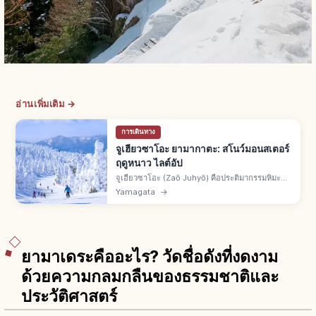
อ่านเพิ่มเติม →
การเดินทาง
จูเฮียวซาโอะ ยามากาตะ: สโนว์มอนสเตอร์
ฤดูหนาว ไลต์อัป
จูเฮียวซาโอะ (Zaō Juhyō) คือประติมากรรมหิมะ
ธรรมชาติบนเทือกเขาซาโอะคร่อม จ.ยามากาตะ-มิ
Yamagata
→
ยางิ สโนว์มอนสเตอร์ ต้นอาโอโมริโทโดมัตสึเคลือบ
น้ำเย็นยิ่งยวด ไลต์อัปฤดูหนาว
ยามาเดระคืออะไร? วัดชื่อดังที่งดงาม
ด้วยความกลมกลืนของธรรมชาติและ
ประวัติศาสตร์