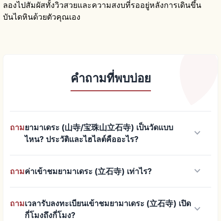
ลองไปสัมผัสทั้งวิวสวยและความสงบที่รออยู่หลังการเดินขึ้น
บันไดหินด้วยตัวคุณเอง
คำถามที่พบบ่อย
ถาม
ยามาเดระ (山寺/宝珠山立石寺) เป็นวัดแบบ
keyboard_arrow_down
ไหน? ประวัติและไฮไลต์คืออะไร?
keyboard_arrow_down
ถาม
ค่าเข้าชมยามาเดระ (立石寺) เท่าไร?
ถาม
เวลารับลงทะเบียนเข้าชมยามาเดระ (立石寺) เปิด
keyboard_arrow_down
กี่โมงถึงกี่โมง?