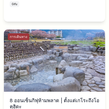
Gifu
การเดินทาง
8 ออนเซ็นกิฟุห้ามพลาด | ตั้งแต่เกโระถึงโอ
คุฮิดะ