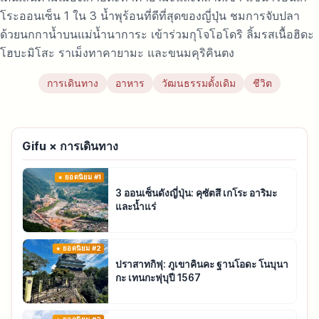
โระออนเซ็น 1 ใน 3 น้ำพุร้อนที่ดีที่สุดของญี่ปุ่น ชมการจับปลา
ด้วยนกกาน้ำบนแม่น้ำนาการะ เข้าร่วมกุโจโอโดริ ลิ้มรสเนื้อฮิดะ
โฮบะมิโสะ ราเม็งทาคายามะ และขนมคุริคินตง
การเดินทาง
อาหาร
วัฒนธรรมดั้งเดิม
ชีวิต
Gifu × การเดินทาง
ยอดนิยม #1
3 ออนเซ็นดังญี่ปุ่น: คุซัตสึ เกโระ อาริมะ
และน้ำแร่
ยอดนิยม #2
ปราสาทกิฟุ: ภูเขาคินคะ ฐานโอดะ โนบุนา
กะ เทนกะฟุบุปี 1567