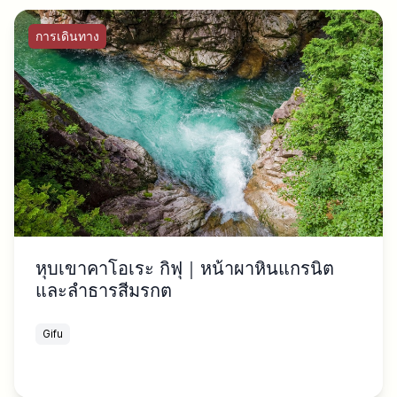
การเดินทาง
หุบเขาคาโอเระ กิฟุ｜หน้าผาหินแกรนิต
และลำธารสีมรกต
Gifu