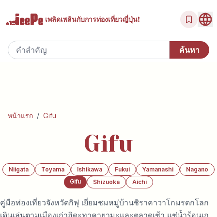
เพลิดเพลินกับ
การท่องเที่ยวญี่ปุ่น!
หน้าแรก
/
Gifu
Gifu
Niigata
Toyama
Ishikawa
Fukui
Yamanashi
Nagano
Gifu
Shizuoka
Aichi
คู่มือท่องเที่ยวจังหวัดกิฟุ เยี่ยมชมหมู่บ้านชิราคาวาโกมรดกโลก
เดินเล่นตามเมืองเก่าฮิดะทาคายามะและตลาดเช้า แช่น้ำร้อนเก