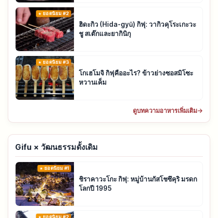
ยอดนิยม #2
ฮิดะกิว (Hida-gyū) กิฟุ: วากิวคุโระเกะวะ
ชู สเต๊กและยากินิกุ
ยอดนิยม #3
โกเฮโมจิ กิฟุคืออะไร? ข้าวย่างซอสมิโซะ
หวานเค็ม
ดูบทความอาหารเพิ่มเติม
→
Gifu × วัฒนธรรมดั้งเดิม
ยอดนิยม #1
ชิราคาวะโกะ กิฟุ: หมู่บ้านกัสโชซึคุริ มรดก
โลกปี 1995
ยอดนิยม #2