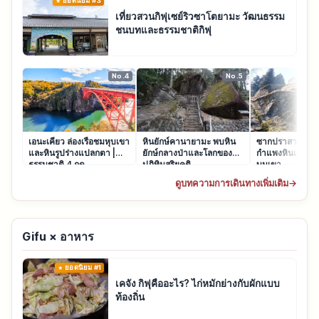
ยอดนิยม #3
เที่ยวสวนกิฟุเซย์ริวซาโตยามะ วัฒนธรรม
ชนบทและธรรมชาติกิฟุ
No.4
No.5
เอนะเคียว ล่องเรือชมหุบเขา
หินยักษ์คานายามะ พบหิน
ซากปราสาทอิวามุ
และหินรูปร่างแปลกตา |
ยักษ์กลางป่าและโลกของ
กำแพงหินและเม
ธรรมชาติ 4 ฤดู
ปฏิทินสุริยคติ
บนเขา
ดูบทความการเดินทางเพิ่มเติม
→
Gifu × อาหาร
ยอดนิยม #1
เคจัง กิฟุคืออะไร? ไก่หมักย่างกับผักแบบ
ท้องถิ่น