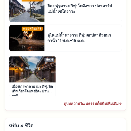
ฮิดะ ฟุรุคาวะ กิฟุ: โกดังขาว ปลาคาร์ป
แม่น้ำเซโตงาวะ
ยอดนิยม #3
อุไคแม่น้ำนางาระ กิฟุ: ตกปลาด้วยนก
กาน้ำ 11 พ.ค.–15 ต.ค.
No.4
เมืองเก่าทาคายามะ กิฟุ: ลิต
เติลเกียวโตแห่งฮิดะ ย่านซัน
มาจิ
ดูบทความวัฒนธรรมดั้งเดิมเพิ่มเติม
→
Gifu × ชีวิต