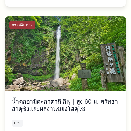
การเดินทาง
น้ำตกอามิดะกาตากิ กิฟุ｜สูง 60 ม. ศรัทธา
ฮาคุซังและผลงานของโฮคุไซ
Gifu