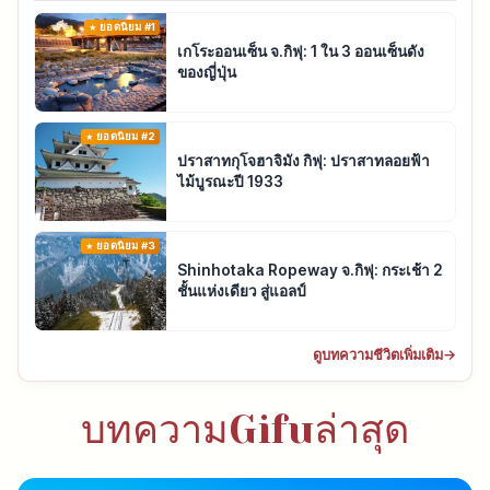
ยอดนิยม #1
เกโระออนเซ็น จ.กิฟุ: 1 ใน 3 ออนเซ็นดัง
ของญี่ปุ่น
ยอดนิยม #2
ปราสาทกุโจฮาจิมัง กิฟุ: ปราสาทลอยฟ้า
ไม้บูรณะปี 1933
ยอดนิยม #3
Shinhotaka Ropeway จ.กิฟุ: กระเช้า 2
ชั้นแห่งเดียว สู่แอลป์
ดูบทความชีวิตเพิ่มเติม
→
บทความGifuล่าสุด