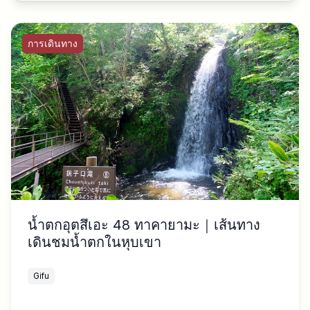
การเดินทาง
น้ำตกอุตสึเอะ 48 ทาคายามะ｜เส้นทาง
เดินชมน้ำตกในหุบเขา
Gifu