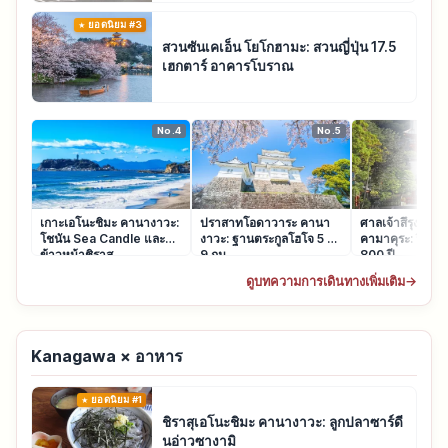
ยอดนิยม #3
สวนซันเคเอ็น โยโกฮามะ: สวนญี่ปุ่น 17.5
เฮกตาร์ อาคารโบราณ
No.4
No.5
เกาะเอโนะชิมะ คานางาวะ:
ปราสาทโอดาวาระ คานา
ศาลเจ้าสึรุงะโอกะ
โชนัน Sea Candle และ
งาวะ: ฐานตระกูลโฮโจ 5 รุ่น
คามาคุระ: ปี 106
ข้าวหน้าชิราสุ
9 กม.
800 ปี
ดูบทความการเดินทางเพิ่มเติม
→
Kanagawa × อาหาร
ยอดนิยม #1
ชิราสุเอโนะชิมะ คานางาวะ: ลูกปลาซาร์ดี
นอ่าวซางามิ