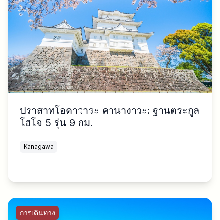
ปราสาทโอดาวาระ คานางาวะ: ฐานตระกูล
โฮโจ 5 รุ่น 9 กม.
Kanagawa
การเดินทาง