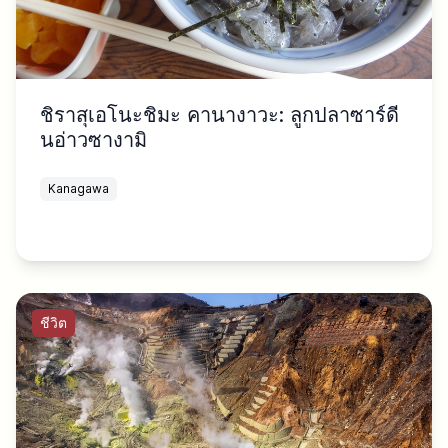
ชิราสุเอโนะชิมะ คานางาวะ: ลูกปลาซาร์ดี
นอ่าวซางามิ
Kanagawa
ชีวิต