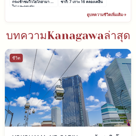
กระเช้าชมวิวโยโกฮามา วิธี
ซากิ: 7 เกาะ 16 คลองเคฮิน
ไป และจุดเด่น
ดูบทความชีวิตเพิ่มเติม
→
บทความKanagawaล่าสุด
ชีวิต