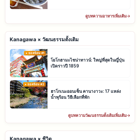
ดูบทความอาหารเพิ่มเติม
→
Kanagawa × วัฒนธรรมดั้งเดิม
ยอดนิยม #1
โยโกฮามะไชน่าทาวน์: ใหญ่ที่สุดในญี่ปุ่น
เปิดราวปี 1859
ยอดนิยม #2
ฮาโกเนะออนเซ็น คานางาวะ: 17 แหล่ง
น้ำพุร้อน วิธีเลือกที่พัก
ดูบทความวัฒนธรรมดั้งเดิมเพิ่มเติม
→
Kanagawa × ชีวิต