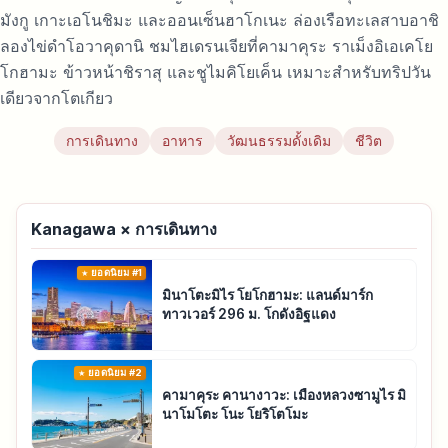
มังกู เกาะเอโนชิมะ และออนเซ็นฮาโกเนะ ล่องเรือทะเลสาบอาชิ
ลองไข่ดำโอวาคุดานิ ชมไฮเดรนเจียที่คามาคุระ ราเม็งอิเอเคโย
โกฮามะ ข้าวหน้าชิราสุ และชูไมคิโยเค็น เหมาะสำหรับทริปวัน
เดียวจากโตเกียว
การเดินทาง
อาหาร
วัฒนธรรมดั้งเดิม
ชีวิต
Kanagawa × การเดินทาง
ยอดนิยม #1
มินาโตะมิไร โยโกฮามะ: แลนด์มาร์ก
ทาวเวอร์ 296 ม. โกดังอิฐแดง
ยอดนิยม #2
คามาคุระ คานางาวะ: เมืองหลวงซามูไร มิ
นาโมโตะ โนะ โยริโตโมะ