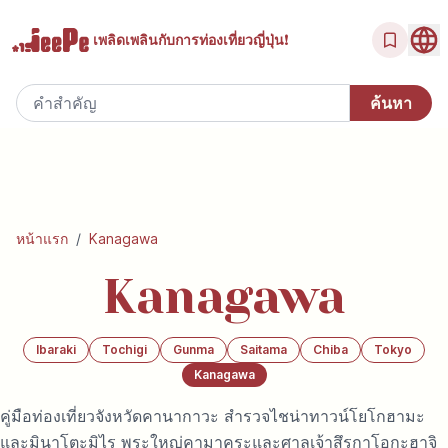
เพลิดเพลินกับ
การท่องเที่ยวญี่ปุ่น!
หน้าแรก
/
Kanagawa
Kanagawa
Ibaraki
Tochigi
Gunma
Saitama
Chiba
Tokyo
Kanagawa
คู่มือท่องเที่ยวจังหวัดคานากาวะ สำรวจไชน่าทาวน์โยโกฮามะ
และมินาโตะมิไร พระใหญ่คามาคุระและศาลเจ้าสึรุกาโอกะฮาจิ