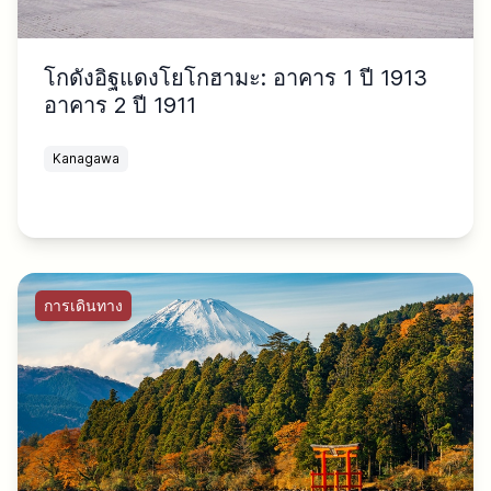
โกดังอิฐแดงโยโกฮามะ: อาคาร 1 ปี 1913
อาคาร 2 ปี 1911
Kanagawa
การเดินทาง