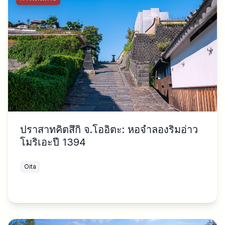
ปราสาทคิตสึกิ จ.โออิตะ: หอจำลองริมอ่าว
โมริเอะปี 1394
Oita