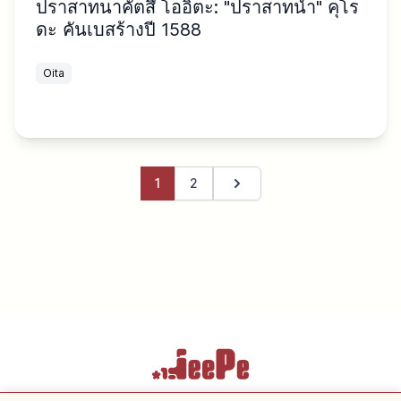
ปราสาทนาคัตสึ โออิตะ: "ปราสาทน้ำ" คุโร
ดะ คันเบสร้างปี 1588
Oita
1
2
หน้าถัดไป