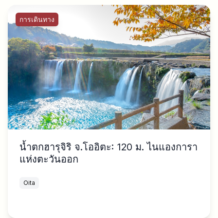
การเดินทาง
น้ำตกฮารุจิริ จ.โออิตะ: 120 ม. ไนแองการา
แห่งตะวันออก
Oita