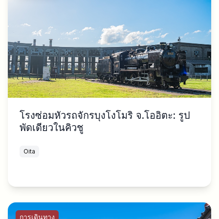
โรงซ่อมหัวรถจักรบุงโงโมริ จ.โออิตะ: รูป
พัดเดียวในคิวชู
Oita
การเดินทาง