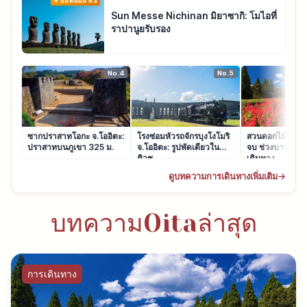
ยอดนิยม #3
Sun Messe Nichinan มิยาซากิ: โมไอที่
ราปานูยรับรอง
No.4
No.5
ซากปราสาทโอกะ จ.โออิตะ:
โรงซ่อมหัวรถจักรบุงโงโมริ
สวนดอกไม้คุจู｜
ปราสาทบนภูเขา 325 ม.
จ.โออิตะ: รูปพัดเดียวใน
จบ ช่วงบาน ค่าเ
คิวชู
เดินทาง
ดูบทความการเดินทางเพิ่มเติม
→
บทความOitaล่าสุด
การเดินทาง