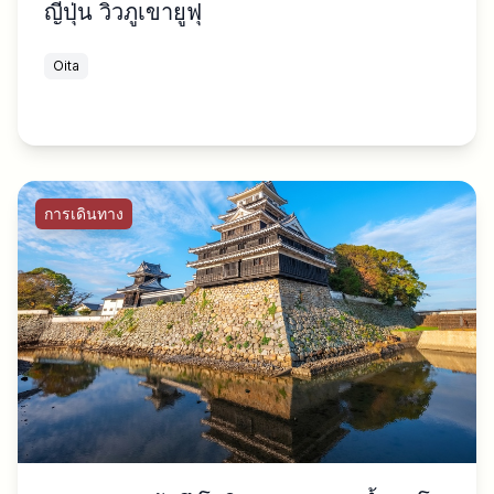
ญี่ปุ่น วิวภูเขายูฟุ
Oita
การเดินทาง