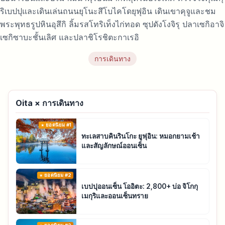
ริเบปปุและเดินเล่นถนนยุโนะสึโบไคโดยุฟุอิน เดินเขาคุจูและชม
พระพุทธรูปหินอุสึกิ ลิ้มรสโทริเท็งไก่ทอด ซุปดังโงจิรุ ปลาเซกิอาจิ
เซกิซาบะชั้นเลิศ และปลาชิโรชิตะกาเรอิ
การเดินทาง
Oita × การเดินทาง
ยอดนิยม #1
ทะเลสาบคินรินโกะ ยูฟุอิน: หมอกยามเช้า
และสัญลักษณ์ออนเซ็น
ยอดนิยม #2
เบปปุออนเซ็น โออิตะ: 2,800+ บ่อ จิโกกุ
เมกุริและออนเซ็นทราย