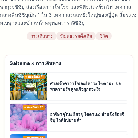
ซากุระชิชิบุ ล่องเรือนากาโทโระ และพิพิธภัณฑ์รถไฟ เทศกาล
กลางคืนชิชิบุเป็น 1 ใน 3 เทศกาลรถแห่ยิ่งใหญ่ของญี่ปุ่น ลิ้มรสเซ
มเบซูกะและข้าวหน้าหมูทอดวาราจิชิชิบุ
การเดินทาง
วัฒนธรรมดั้งเดิม
ชีวิต
Saitama × การเดินทาง
ยอดนิยม #1
ศาลเจ้าคาวาโกเอะฮิคาวะ ไซตามะ: ขอ
พรความรัก ลูกแก้วผูกดวงใจ
ยอดนิยม #2
อาชิงาคุโบะ ฮียวชู ไซตามะ: น้ำแข็งย้อยจิ
จิบุ ไลต์อัปยามค่ำ