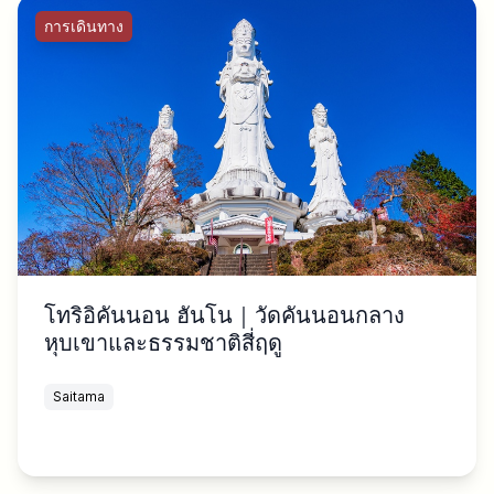
การเดินทาง
โทริอิคันนอน ฮันโน｜วัดคันนอนกลาง
หุบเขาและธรรมชาติสี่ฤดู
Saitama