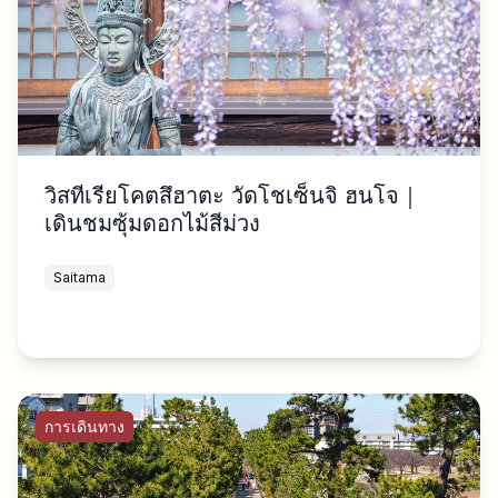
วิสทีเรียโคตสึฮาตะ วัดโชเซ็นจิ ฮนโจ｜
เดินชมซุ้มดอกไม้สีม่วง
Saitama
การเดินทาง