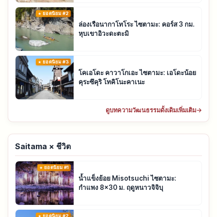
ยอดนิยม #2
ล่องเรือนากาโทโระ ไซตามะ: คอร์ส 3 กม.
หุบเขาอิวะดะตะมิ
ยอดนิยม #3
โคเอโดะ คาวาโกเอะ ไซตามะ: เอโดะน้อย
คุระซึคุริ โทคิโนะคาเนะ
ดูบทความวัฒนธรรมดั้งเดิมเพิ่มเติม
→
Saitama × ชีวิต
ยอดนิยม #1
น้ำแข็งย้อย Misotsuchi ไซตามะ:
กำแพง 8x30 ม. ฤดูหนาวจิจิบุ
ยอดนิยม #2