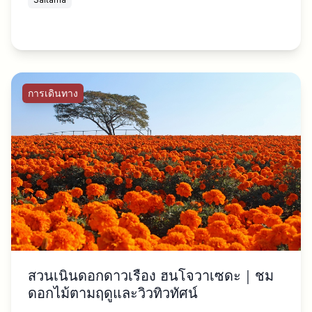
การเดินทาง
สวนเนินดอกดาวเรือง ฮนโจวาเซดะ｜ชม
ดอกไม้ตามฤดูและวิวทิวทัศน์