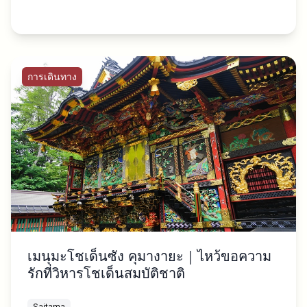
การเดินทาง
เมนุมะโชเด็นซัง คุมางายะ｜ไหว้ขอความ
รักที่วิหารโชเด็นสมบัติชาติ
Saitama