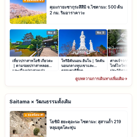
ยอดนิยม #3
คุมะกายะซากุระสึสึมิ จ.ไซตามะ: 500 ต้น
2 กม. ริมอาราคาวะ
No.4
No.5
เที่ยวปราสาทโอชิ เกียวดะ
โทริอิคันนอน ฮันโน｜วัดคัน
ศาลเจ้าวาชิโนมิ
｜ตามรอยปราสาทลอยน้ำ
นอนกลางหุบเขาและ
ไกด์ไหว้พระครั้ง
และเมืองปราสาทเก่า
ธรรมชาติสี่ฤดู
ประวัติศาสตร์แล
ดูบทความการเดินทางเพิ่มเติม
→
Saitama × วัฒนธรรมดั้งเดิม
ยอดนิยม #1
โยชิมิ ฮยะคุอะนะ ไซตามะ: สุสานถ้ำ 219
หลุมยุคโคะฟุน