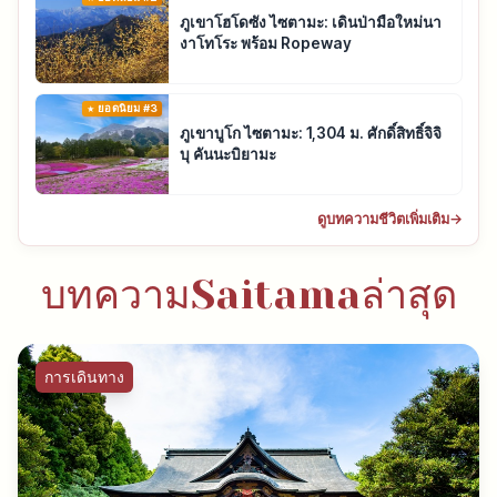
ภูเขาโฮโดซัง ไซตามะ: เดินป่ามือใหม่นา
งาโทโระ พร้อม Ropeway
ยอดนิยม #3
ภูเขาบูโก ไซตามะ: 1,304 ม. ศักดิ์สิทธิ์จิจิ
บุ คันนะบิยามะ
ดูบทความชีวิตเพิ่มเติม
→
บทความSaitamaล่าสุด
การเดินทาง