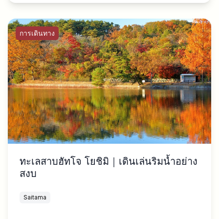
การเดินทาง
ทะเลสาบฮัทโจ โยชิมิ｜เดินเล่นริมน้ำอย่าง
สงบ
Saitama