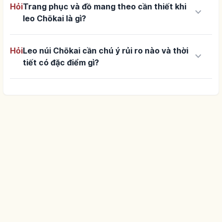
Hỏi
Trang phục và đồ mang theo cần thiết khi
keyboard_arrow_down
leo Chōkai là gì?
Hỏi
Leo núi Chōkai cần chú ý rủi ro nào và thời
keyboard_arrow_down
tiết có đặc điểm gì?