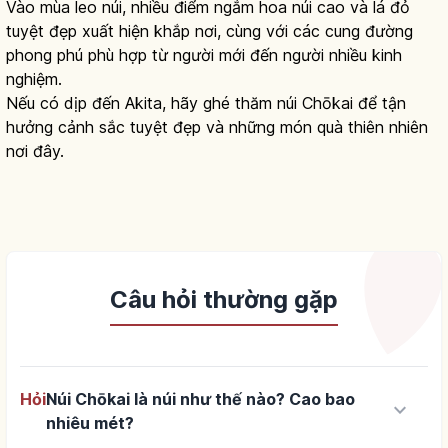
Vào mùa leo núi, nhiều điểm ngắm hoa núi cao và lá đỏ
tuyệt đẹp xuất hiện khắp nơi, cùng với các cung đường
phong phú phù hợp từ người mới đến người nhiều kinh
nghiệm.
Nếu có dịp đến Akita, hãy ghé thăm núi Chōkai để tận
hưởng cảnh sắc tuyệt đẹp và những món quà thiên nhiên
nơi đây.
Câu hỏi thường gặp
Hỏi
Núi Chōkai là núi như thế nào? Cao bao
keyboard_arrow_down
nhiêu mét?