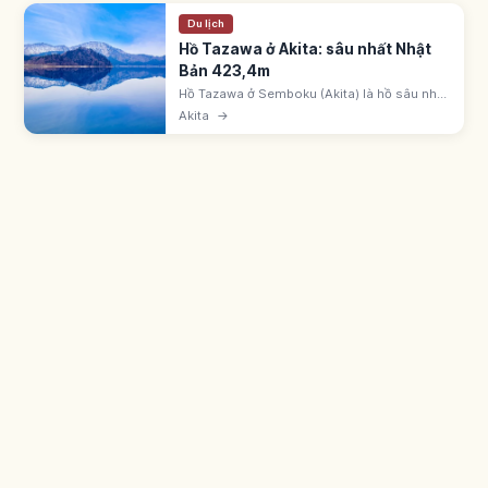
Du lịch
Hồ Tazawa ở Akita: sâu nhất Nhật
Bản 423,4m
Hồ Tazawa ở Semboku (Akita) là hồ sâu nhất
Nhật Bản 423,4m, chu vi ~20km. Truyền
Akita
→
thuyết Công chúa Tatsuko. Tượng Tatsuko
vàng. Du thuyền ~40 phút.