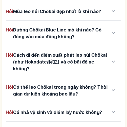
keyboard_arrow_down
Hỏi
Mùa leo núi Chōkai đẹp nhất là khi nào?
Hỏi
Đường Chōkai Blue Line mở khi nào? Có
keyboard_arrow_down
đóng vào mùa đông không?
Hỏi
Cách đi đến điểm xuất phát leo núi Chōkai
keyboard_arrow_down
(như Hokodate/鉾立) và có bãi đỗ xe
không?
Hỏi
Có thể leo Chōkai trong ngày không? Thời
keyboard_arrow_down
gian dự kiến khoảng bao lâu?
keyboard_arrow_down
Hỏi
Có nhà vệ sinh và điểm lấy nước không?