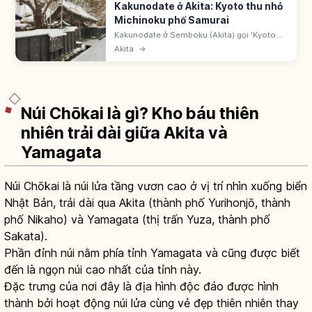
Kakunodate ở Akita: Kyoto thu nhỏ
Michinoku phố Samurai
Kakunodate ở Semboku (Akita) gọi 'Kyoto
thu nhỏ Michinoku'. Phố biệt thự samurai -
Akita
→
Khu bảo tồn kiến trúc truyền thống.
Shidarezakura. Shinkansen Komachi ~3h.
Núi Chōkai là gì? Kho báu thiên
nhiên trải dài giữa Akita và
Yamagata
Núi Chōkai là núi lửa tầng vươn cao ở vị trí nhìn xuống biển
Nhật Bản, trải dài qua Akita (thành phố Yurihonjō, thành
phố Nikaho) và Yamagata (thị trấn Yuza, thành phố
Sakata).
Phần đỉnh núi nằm phía tỉnh Yamagata và cũng được biết
đến là ngọn núi cao nhất của tỉnh này.
Đặc trưng của nơi đây là địa hình độc đáo được hình
thành bởi hoạt động núi lửa cùng vẻ đẹp thiên nhiên thay