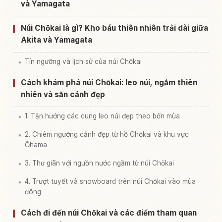
và Yamagata
Núi Chōkai là gì? Kho báu thiên nhiên trải dài giữa
Akita và Yamagata
Tín ngưỡng và lịch sử của núi Chōkai
Cách khám phá núi Chōkai: leo núi, ngắm thiên
nhiên và săn cảnh đẹp
1. Tận hưởng các cung leo núi đẹp theo bốn mùa
2. Chiêm ngưỡng cảnh đẹp từ hồ Chōkai và khu vực
Ōhama
3. Thư giãn với nguồn nước ngầm từ núi Chōkai
4. Trượt tuyết và snowboard trên núi Chōkai vào mùa
đông
Cách đi đến núi Chōkai và các điểm tham quan