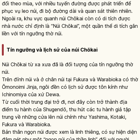
đổi theo mùa, với nhiều tuyến đường được phát triển để
phục vụ leo núi, đi bộ đường dài và quan sát thiên nhiên.
Ngoài ra, khu vực quanh núi Chōkai còn có di tích được
nhà nước chỉ định là “Núi Chōkai”, một quần thể di tích gắn
liền với tín ngưỡng thờ núi.
Tín ngưỡng và lịch sử của núi Chōkai
Núi Chōkai từ xa xưa đã là đối tượng của tín ngưỡng thờ
núi.
Trên đỉnh núi và ở chân núi tại Fukura và Warabioka có thờ
Ōmonoimi Jinja, ngôi đền có lịch sử được tôn kính như
Ichinomiya của xứ Dewa.
Từ cuối thời trung đại trở đi, nơi đây còn trở thành địa
điểm tu hành của Shugendō, thu hút các tu hành giả tập
trung về những cửa lên núi chính như Yashima, Kotaki,
Fukura và Warabioka.
Bản thân ngọn núi được xem là linh thiêng, có sự hiện diện
đậm nét như một “ngọn núi của thần linh” đối với người