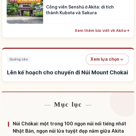
Du lịch
Phổ biến #3
Công viên Senshū ở Akita: di tích
thành Kubota và Sakura
Xem thêm bài viết về Akita
→
Xem lựa chọn
Quảng cáo
Lên kế hoạch cho chuyến đi Núi Mount Chokai
Mục lục
Tìm chỗ ở gần Núi Mount Chokai
↗
Tìm trải nghiệm tại Núi Mount Chokai
↗
Núi Chōkai: một trong 100 ngọn núi nổi tiếng nhất
Nhật Bản, ngọn núi lửa tuyệt đẹp nằm giữa Akita