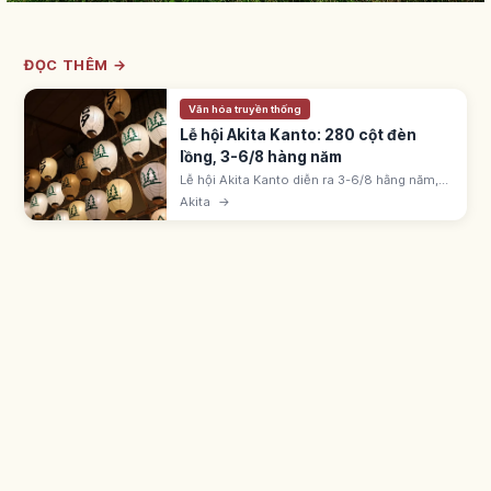
ĐỌC THÊM →
Văn hóa truyền thống
Lễ hội Akita Kanto: 280 cột đèn
lồng, 3-6/8 hàng năm
Lễ hội Akita Kanto diễn ra 3-6/8 hằng năm,
một trong Tam đại lễ hội Tohoku. Khoảng
Akita
→
280 cây kanto cao 12m, nặng 50kg với 46
đèn lồng giữ bằng trán, vai và hông.