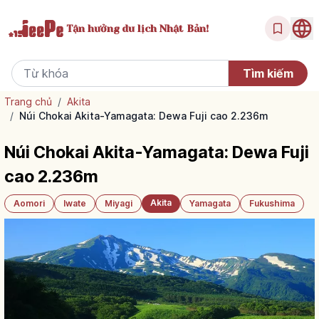
Tận hưởng
du lịch Nhật Bản!
Trang chủ
/
Akita
/
Núi Chokai Akita-Yamagata: Dewa Fuji cao 2.236m
Núi Chokai Akita-Yamagata: Dewa Fuji
cao 2.236m
Akita
Aomori
Iwate
Miyagi
Yamagata
Fukushima