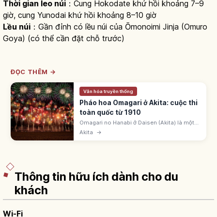
Thời gian leo núi
：Cung Hokodate khứ hồi khoảng 7–9
giờ, cung Yunodai khứ hồi khoảng 8–10 giờ
Lều núi
：Gần đỉnh có lều núi của Ōmonoimi Jinja (Omuro
Goya) (có thể cần đặt chỗ trước)
ĐỌC THÊM →
Văn hóa truyền thống
Pháo hoa Omagari ở Akita: cuộc thi
toàn quốc từ 1910
Omagari no Hanabi ở Daisen (Akita) là một
trong ba đại hội pháo hoa lớn Nhật Bản, từ
Akita
→
1910. Diễn ra thứ Bảy cuối tháng 8 trên sông
Omono.
Thông tin hữu ích dành cho du
khách
Wi-Fi