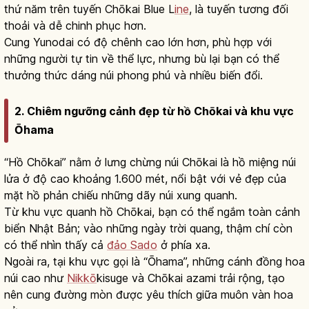
thứ năm trên tuyến Chōkai Blue L
ine
, là tuyến tương đối
thoải và dễ chinh phục hơn.
Cung Yunodai có độ chênh cao lớn hơn, phù hợp với
những người tự tin về thể lực, nhưng bù lại bạn có thể
thưởng thức dáng núi phong phú và nhiều biến đổi.
2. Chiêm ngưỡng cảnh đẹp từ hồ Chōkai và khu vực
Ōhama
“Hồ Chōkai” nằm ở lưng chừng núi Chōkai là hồ miệng núi
lửa ở độ cao khoảng 1.600 mét, nổi bật với vẻ đẹp của
mặt hồ phản chiếu những dãy núi xung quanh.
Từ khu vực quanh hồ Chōkai, bạn có thể ngắm toàn cảnh
biển Nhật Bản; vào những ngày trời quang, thậm chí còn
có thể nhìn thấy cả
đảo Sado
ở phía xa.
Ngoài ra, tại khu vực gọi là “Ōhama”, những cánh đồng hoa
núi cao như
Nikkō
kisuge và Chōkai azami trải rộng, tạo
nên cung đường mòn được yêu thích giữa muôn vàn hoa