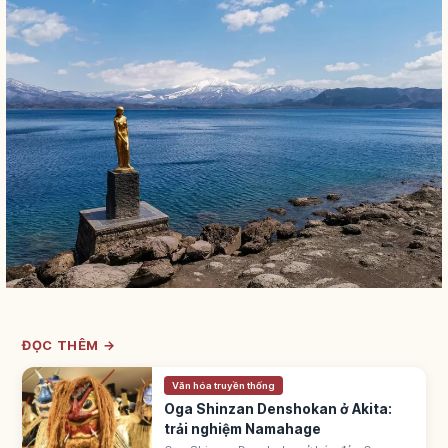
ĐỌC THÊM →
Văn hóa truyền thống
Oga Shinzan Denshokan ở Akita:
trải nghiệm Namahage