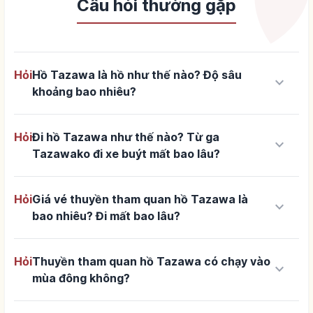
Câu hỏi thường gặp
Hỏi
Hồ Tazawa là hồ như thế nào? Độ sâu
keyboard_arrow_down
khoảng bao nhiêu?
Hỏi
Đi hồ Tazawa như thế nào? Từ ga
keyboard_arrow_down
Tazawako đi xe buýt mất bao lâu?
Hỏi
Giá vé thuyền tham quan hồ Tazawa là
keyboard_arrow_down
bao nhiêu? Đi mất bao lâu?
Hỏi
Thuyền tham quan hồ Tazawa có chạy vào
keyboard_arrow_down
mùa đông không?