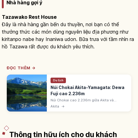
Nhà hàng gợi ý
Tazawako Rest House
Đây là nhà hàng gần bến du thuyền, nơi bạn có thể
thưởng thức các món dùng nguyên liệu địa phương như
kiritanpo nabe hay Inaniwa udon. Bữa trưa với tầm nhìn ra
hồ Tazawa rất được du khách yêu thích.
ĐỌC THÊM →
Du lịch
Núi Chokai Akita-Yamagata: Dewa
Fuji cao 2.236m
Núi Chokai cao 2.236m giữa Akita và
Yamagata, được gọi 'Dewa Fuji'. Một trong
Akita
→
100 ngọn núi nổi tiếng Nhật Bản với địa hình
núi lửa và tầm nhìn ra biển Nhật Bản.
Thông tin hữu ích cho du khách