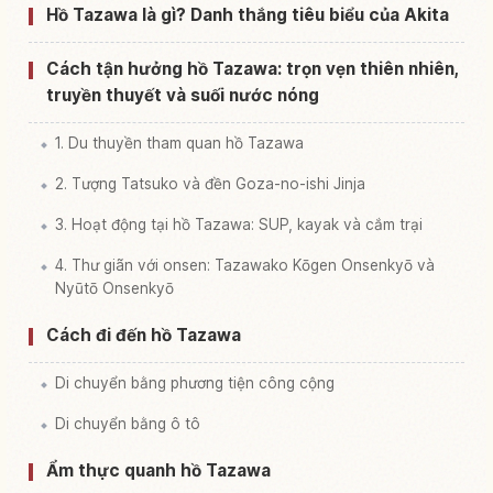
Hồ Tazawa là gì? Danh thắng tiêu biểu của Akita
Cách tận hưởng hồ Tazawa: trọn vẹn thiên nhiên,
truyền thuyết và suối nước nóng
1. Du thuyền tham quan hồ Tazawa
2. Tượng Tatsuko và đền Goza-no-ishi Jinja
3. Hoạt động tại hồ Tazawa: SUP, kayak và cắm trại
4. Thư giãn với onsen: Tazawako Kōgen Onsenkyō và
Nyūtō Onsenkyō
Cách đi đến hồ Tazawa
Di chuyển bằng phương tiện công cộng
Di chuyển bằng ô tô
Ẩm thực quanh hồ Tazawa