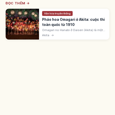
ĐỌC THÊM →
Văn hóa truyền thống
Pháo hoa Omagari ở Akita: cuộc thi
toàn quốc từ 1910
Omagari no Hanabi ở Daisen (Akita) là một
trong ba đại hội pháo hoa lớn Nhật Bản, từ
Akita
→
1910. Diễn ra thứ Bảy cuối tháng 8 trên sông
Omono.