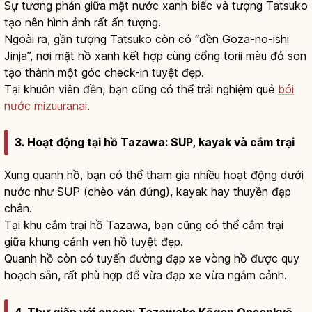
Sự tương phản giữa mặt nước xanh biếc và tượng Tatsuko
tạo nên hình ảnh rất ấn tượng.
Ngoài ra, gần tượng Tatsuko còn có “đền Goza-no-ishi
Jinja”, nơi mặt hồ xanh kết hợp cùng cổng torii màu đỏ son
tạo thành một góc check-in tuyệt đẹp.
Tại khuôn viên đền, bạn cũng có thể trải nghiệm quẻ
bói
nước mizuuranai
.
3. Hoạt động tại hồ Tazawa: SUP, kayak và cắm trại
Xung quanh hồ, bạn có thể tham gia nhiều hoạt động dưới
nước như SUP (chèo ván đứng), kayak hay thuyền đạp
chân.
Tại khu cắm trại hồ Tazawa, bạn cũng có thể cắm trại
giữa khung cảnh ven hồ tuyệt đẹp.
Quanh hồ còn có tuyến đường đạp xe vòng hồ được quy
hoạch sẵn, rất phù hợp để vừa đạp xe vừa ngắm cảnh.
4. Thư giãn với onsen: Tazawako Kōgen Onsenkyō