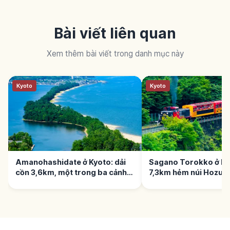
Bài viết liên quan
Xem thêm bài viết trong danh mục này
Kyoto
Kyoto
Amanohashidate ở Kyoto: dải
Sagano Torokko ở Ky
cồn 3,6km, một trong ba cảnh
7,3km hẻm núi Hozu-
Nhật