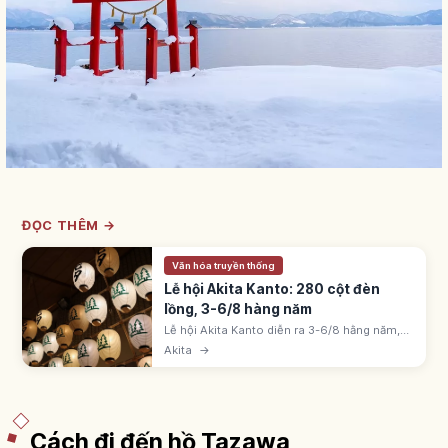
ĐỌC THÊM →
Văn hóa truyền thống
Lễ hội Akita Kanto: 280 cột đèn
lồng, 3-6/8 hàng năm
Lễ hội Akita Kanto diễn ra 3-6/8 hằng năm,
một trong Tam đại lễ hội Tohoku. Khoảng
Akita
→
280 cây kanto cao 12m, nặng 50kg với 46
đèn lồng giữ bằng trán, vai và hông.
Cách đi đến hồ Tazawa