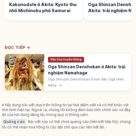
Kakunodate ở Akita: Kyoto thu
Oga Shinzan Denshok
nhỏ Michinoku phố Samurai
Akita: trải nghiệm N
ĐỌC TIẾP →
Văn hóa truyền thống
Oga Shinzan Denshokan ở Akita: trải
nghiệm Namahage
Oga Shinzan Denshokan ở bán đảo Oga (Akita)
tái hiện nghi lễ Namahage đêm giao thừa. Vũ
Akita
→
công đeo mặt nạ quỷ và trang phục rơm 'Kede'.
UNESCO Di sản phi vật thể.
※ Nội dung bài viết dựa trên thông tin tại thời điểm viết và có thể khác với
tình hình hiện tại. Ngoài ra, chúng tôi không đảm bảo tính chính xác và đầy
đủ của nội dung đăng tải, mong quý vị thông cảm.
Quảng cáo
Bài viết này có thể chứa quảng cáo (liên kết tiếp thị); chúng
tôi có thể nhận hoa hồng từ các đặt chỗ qua các liên kết đó.