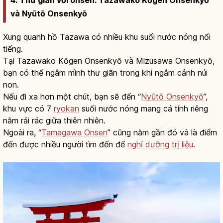
và Nyūtō Onsenkyō
Xung quanh hồ Tazawa có nhiều khu suối nước nóng nổi
tiếng.
Tại Tazawako Kōgen Onsenkyō và Mizusawa Onsenkyō,
bạn có thể ngâm mình thư giãn trong khi ngắm cảnh núi
non.
Nếu đi xa hơn một chút, bạn sẽ đến “
Nyūtō Onsenkyō
”,
khu vực có 7
ryokan
suối nước nóng mang cá tính riêng
nằm rải rác giữa thiên nhiên.
Ngoài ra, “
Tamagawa Onsen
” cũng nằm gần đó và là điểm
đến được nhiều người tìm đến để
nghỉ dưỡng trị liệu
.