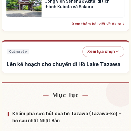
Công viên Senshū ở Akita: di tích
thành Kubota và Sakura
Xem thêm bài viết về Akita
→
Xem lựa chọn
Quảng cáo
Lên kế hoạch cho chuyến đi Hồ Lake Tazawa
Mục lục
Tìm chỗ ở gần Hồ Lake Tazawa
↗
Tìm trải nghiệm tại Hồ Lake Tazawa
↗
Khám phá sức hút của hồ Tazawa (Tazawa-ko) –
hồ sâu nhất Nhật Bản