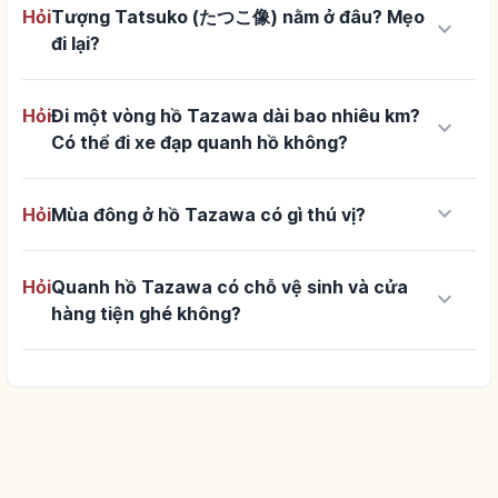
Hỏi
Tượng Tatsuko (たつこ像) nằm ở đâu? Mẹo
keyboard_arrow_down
đi lại?
Hỏi
Đi một vòng hồ Tazawa dài bao nhiêu km?
keyboard_arrow_down
Có thể đi xe đạp quanh hồ không?
keyboard_arrow_down
Hỏi
Mùa đông ở hồ Tazawa có gì thú vị?
Hỏi
Quanh hồ Tazawa có chỗ vệ sinh và cửa
keyboard_arrow_down
hàng tiện ghé không?