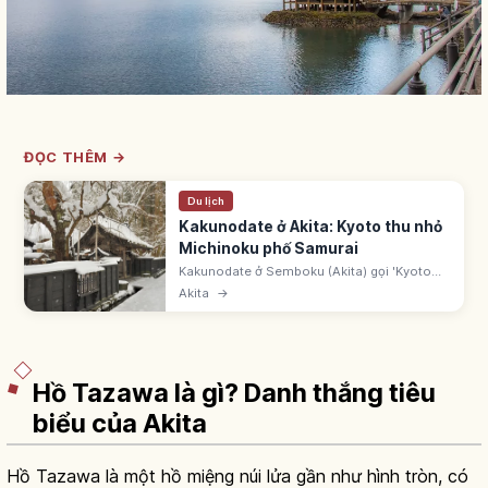
ĐỌC THÊM →
Du lịch
Kakunodate ở Akita: Kyoto thu nhỏ
Michinoku phố Samurai
Kakunodate ở Semboku (Akita) gọi 'Kyoto
thu nhỏ Michinoku'. Phố biệt thự samurai -
Akita
→
Khu bảo tồn kiến trúc truyền thống.
Shidarezakura. Shinkansen Komachi ~3h.
Hồ Tazawa là gì? Danh thắng tiêu
biểu của Akita
Hồ Tazawa là một hồ miệng núi lửa gần như hình tròn, có