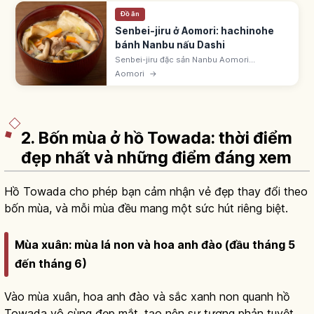
Đồ ăn
Senbei-jiru ở Aomori: hachinohe
bánh Nanbu nấu Dashi
Senbei-jiru đặc sản Nanbu Aomori
(Hachinohe) - bánh 'otsuyu senbei' nấu
Aomori
→
trong dashi. Từ cuối Edo phiên Hachinohe.
'100 món ẩm thực địa phương nông ngư
thôn'.
2. Bốn mùa ở hồ Towada: thời điểm
đẹp nhất và những điểm đáng xem
Hồ Towada cho phép bạn cảm nhận vẻ đẹp thay đổi theo
bốn mùa, và mỗi mùa đều mang một sức hút riêng biệt.
Mùa xuân: mùa lá non và hoa anh đào (đầu tháng 5
đến tháng 6)
Vào mùa xuân, hoa anh đào và sắc xanh non quanh hồ
Towada vô cùng đẹp mắt, tạo nên sự tương phản tuyệt