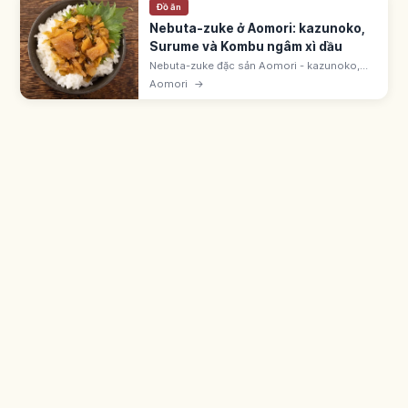
Đồ ăn
Nebuta-zuke ở Aomori: kazunoko,
Surume và Kombu ngâm xì dầu
Nebuta-zuke đặc sản Aomori - kazunoko,
surume, kombu, củ cải, dưa leo ngâm xì dầu.
Aomori
→
Do Yamamoto Shokuhin sản xuất hơn nửa
thế kỷ. Tên từ Lễ hội Aomori Nebuta.