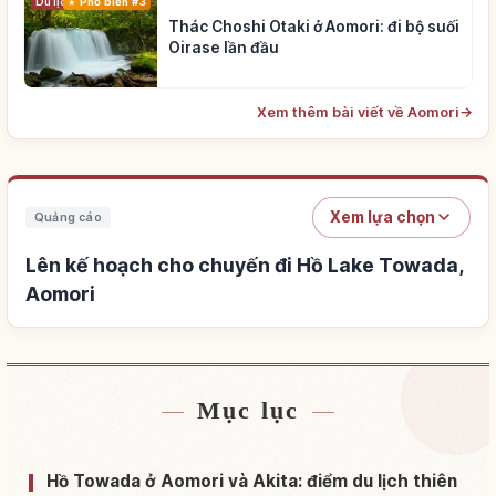
Du lịch
Phổ biến #3
Thác Choshi Otaki ở Aomori: đi bộ suối
Oirase lần đầu
Xem thêm bài viết về Aomori
→
Xem lựa chọn
Quảng cáo
Lên kế hoạch cho chuyến đi Hồ Lake Towada,
Aomori
Mục lục
Tìm chỗ ở gần Hồ Lake Towada, Aomori
↗
Tìm trải nghiệm tại Hồ Lake Towada, Aomori
↗
Hồ Towada ở Aomori và Akita: điểm du lịch thiên