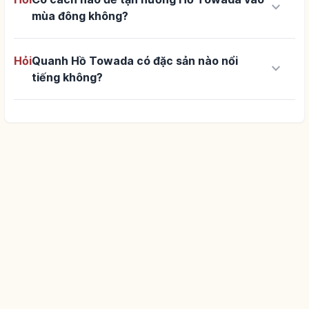
keyboard_arrow_down
mùa đông không?
Hỏi
Quanh Hồ Towada có đặc sản nào nổi
keyboard_arrow_down
tiếng không?