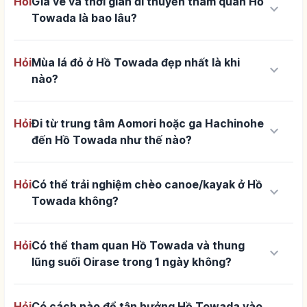
Hỏi
Giá vé và thời gian đi thuyền tham quan Hồ
keyboard_arrow_down
Towada là bao lâu?
Hỏi
Mùa lá đỏ ở Hồ Towada đẹp nhất là khi
keyboard_arrow_down
nào?
Hỏi
Đi từ trung tâm Aomori hoặc ga Hachinohe
keyboard_arrow_down
đến Hồ Towada như thế nào?
Hỏi
Có thể trải nghiệm chèo canoe/kayak ở Hồ
keyboard_arrow_down
Towada không?
Hỏi
Có thể tham quan Hồ Towada và thung
keyboard_arrow_down
lũng suối Oirase trong 1 ngày không?
Hỏi
Có cách nào để tận hưởng Hồ Towada vào