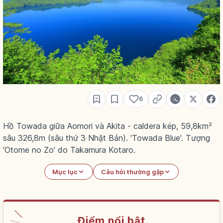
6
Hồ Towada giữa Aomori và Akita - caldera kép, 59,8km²
sâu 326,8m (sâu thứ 3 Nhật Bản). 'Towada Blue'. Tượng
'Otome no Zo' do Takamura Kotaro.
Mục lục
Câu hỏi thường gặp
Điểm nổi bật