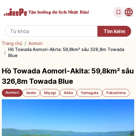
Tận hưởng
du lịch Nhật Bản!
Trang chủ
/
Aomori
Hồ Towada Aomori-Akita: 59,8km² sâu 326,8m Towada
/
Blue
Hồ Towada Aomori-Akita: 59,8km² sâu
326,8m Towada Blue
Aomori
Iwate
Miyagi
Akita
Yamagata
Fukushima