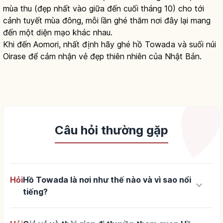
mùa thu (đẹp nhất vào giữa đến cuối tháng 10) cho tới
cảnh tuyết mùa đông, mỗi lần ghé thăm nơi đây lại mang
đến một diện mạo khác nhau.
Khi đến Aomori, nhất định hãy ghé hồ Towada và suối núi
Oirase để cảm nhận vẻ đẹp thiên nhiên của Nhật Bản.
Câu hỏi thường gặp
Hỏi
Hồ Towada là nơi như thế nào và vì sao nổi
keyboard_arrow_down
tiếng?