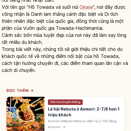
Với tên gọi “Hồ Towada và suối núi
Oirase
”, nơi đây được
công nhận là Danh lam thắng cảnh đặc biệt và Di tích
thiên nhiên đặc biệt của quốc gia, đồng thời cũng là một
phần của Vườn quốc gia Towada-Hachimantai.
Cảnh sắc bốn mùa tuyệt đẹp của nơi này đã làm say lòng
rất nhiều du khách.
Trong bài viết này, chúng tôi sẽ giới thiệu chi tiết cho du
khách quốc tế về những điểm nổi bật của hồ Towada,
cách tận hưởng chuyến đi, các điểm tham quan lân cận và
cách di chuyển.
ĐỌC THÊM →
Văn hóa truyền thống
Lễ hội Nebuta ở Aomori: 2-7/8 hơn 1
triệu khách
Aomori Nebuta Matsuri diễn ra 2-7/8 hằng
năm, một trong ba lễ hội lớn Tohoku. Có xe
Aomori
→
đèn lồng khổng lồ và hơn 1 triệu khách tham