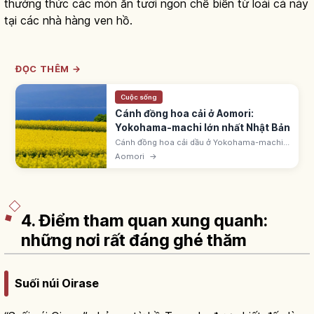
thưởng thức các món ăn tươi ngon chế biến từ loài cá này
tại các nhà hàng ven hồ.
ĐỌC THÊM →
Cuộc sống
Cánh đồng hoa cải ở Aomori:
Yokohama-machi lớn nhất Nhật Bản
Cánh đồng hoa cải dầu ở Yokohama-machi
(Kamikita, Aomori) - gốc bán đảo Shimokita,
Aomori
→
vùng hoa cải lớn nhất Nhật Bản. Mùa đẹp
tháng 5. Từ ga JR Mutsu-Yokohama.
4. Điểm tham quan xung quanh:
những nơi rất đáng ghé thăm
Suối núi Oirase