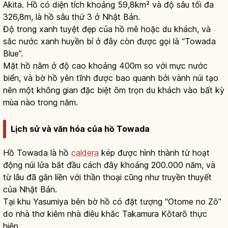
Akita. Hồ có diện tích khoảng 59,8km² và độ sâu tối đa
326,8m, là hồ sâu thứ 3 ở Nhật Bản.
Độ trong xanh tuyệt đẹp của hồ mê hoặc du khách, và
sắc nước xanh huyền bí ở đây còn được gọi là “Towada
Blue”.
Mặt hồ nằm ở độ cao khoảng 400m so với mực nước
biển, và bờ hồ yên tĩnh được bao quanh bởi vành núi tạo
nên một không gian đặc biệt ôm trọn du khách vào bất kỳ
mùa nào trong năm.
Lịch sử và văn hóa của hồ Towada
Hồ Towada là hồ
caldera
kép được hình thành từ hoạt
động núi lửa bắt đầu cách đây khoảng 200.000 năm, và
từ lâu đã gắn liền với thần thoại cũng như truyền thuyết
của Nhật Bản.
Tại khu Yasumiya bên bờ hồ có đặt tượng “Otome no Zō”
do nhà thơ kiêm nhà điêu khắc Takamura Kōtarō thực
hiện.