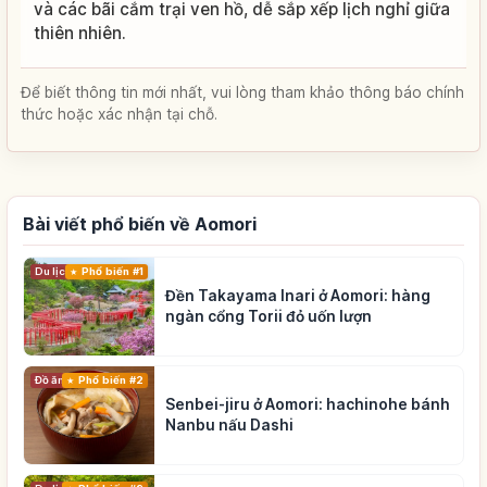
và các bãi cắm trại ven hồ, dễ sắp xếp lịch nghỉ giữa
thiên nhiên.
Để biết thông tin mới nhất, vui lòng tham khảo thông báo chính
thức hoặc xác nhận tại chỗ.
Bài viết phổ biến về Aomori
Du lịch
Phổ biến #1
Đền Takayama Inari ở Aomori: hàng
ngàn cổng Torii đỏ uốn lượn
Đồ ăn
Phổ biến #2
Senbei-jiru ở Aomori: hachinohe bánh
Nanbu nấu Dashi