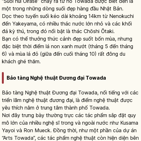
“Suối núi Oirase” chảy ra từ hồ Towada được biết đến là
một trong những dòng suối đẹp hàng đầu Nhật Bản.
Dọc theo tuyến suối kéo dài khoảng 14km từ Nenokuchi
đến Yakeyama, có nhiều thác nước lớn nhỏ và các khối
đá kỳ thú, trong đó nổi bật là thác Chōshi Ōtaki.
Bạn có thể thưởng thức cảnh đẹp suốt bốn mùa, nhưng
đặc biệt thời điểm lá non xanh mướt (tháng 5 đến tháng
6) và mùa lá đỏ (giữa đến cuối tháng 10) rất đông du
khách ghé thăm.
Bảo tàng Nghệ thuật Đương đại Towada
Bảo tàng Nghệ thuật Đương đại Towada, nổi tiếng với các
triển lãm nghệ thuật đương đại, là điểm nghệ thuật được
yêu thích nằm ở trung tâm thành phố Towada.
Nơi đây trưng bày thường trực các tác phẩm sắp đặt quy
mô lớn của nhiều nghệ sĩ trong và ngoài nước như Kusama
Yayoi và Ron Mueck. Đồng thời, như một phần của dự án
“Arts Towada”, các tác phẩm nghệ thuật còn hiện diện bên