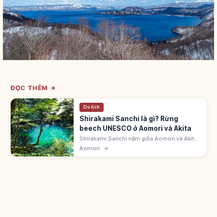
ĐỌC THÊM →
Du lịch
Shirakami Sanchi là gì? Rừng
beech UNESCO ở Aomori và Akita
Shirakami Sanchi nằm giữa Aomori và Akita,
là Di sản Thiên nhiên UNESCO 1993 với rừng
Aomori
→
dẻ gai nguyên sinh, 33 hồ Juniko và hồ xanh
Aoike huyền bí.