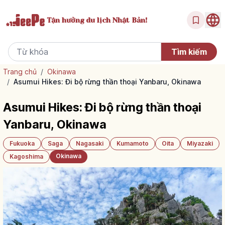
Tận hưởng
du lịch Nhật Bản!
Trang chủ
/
Okinawa
/
Asumui Hikes: Đi bộ rừng thần thoại Yanbaru, Okinawa
Asumui Hikes: Đi bộ rừng thần thoại
Yanbaru, Okinawa
Fukuoka
Saga
Nagasaki
Kumamoto
Oita
Miyazaki
Okinawa
Kagoshima