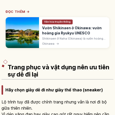
ĐỌC THÊM →
Văn hóa truyền thống
Vườn Shikinaen ở Okinawa: vườn
hoàng gia Ryukyu UNESCO
Shikinaen ở Naha (Okinawa) là vườn hoàng
gia Ryukyu lập 1799. UNESCO 2000 'Gusuku
Okinawa
→
và tài sản Vương quốc Ryukyu'. ~42.000m².
Hồ Shinji-ike và lục giác đình.
Trang phục và vật dụng nên ưu tiên
sự dễ đi lại
Hãy chọn giày dễ đi như giày thể thao (sneaker)
Lộ trình tuy đã được chỉnh trang nhưng vẫn là nơi đi bộ
giữa thiên nhiên.
Vì dép xăng đan hay giày cao gót rất nguy hiểm nên cần