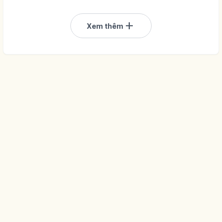
add
Xem thêm