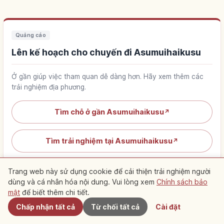
Quảng cáo
Lên kế hoạch cho chuyến đi Asumuihaikusu
Ở gần giúp việc tham quan dễ dàng hơn. Hãy xem thêm các
trải nghiệm địa phương.
Tìm chỗ ở gần Asumuihaikusu
↗
Tìm trải nghiệm tại Asumuihaikusu
↗
Trang web này sử dụng cookie để cải thiện trải nghiệm người
dùng và cá nhân hóa nội dung. Vui lòng xem
Chính sách bảo
Gần đây
mật
để biết thêm chi tiết.
Chấp nhận tất cả
Từ chối tất cả
Cài đặt
Bài viết phổ biến về Okinawa