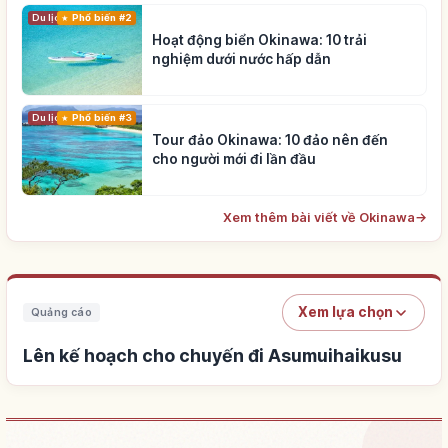
Du lịch
Phổ biến #2
Hoạt động biển Okinawa: 10 trải
nghiệm dưới nước hấp dẫn
Du lịch
Phổ biến #3
Tour đảo Okinawa: 10 đảo nên đến
cho người mới đi lần đầu
Xem thêm bài viết về Okinawa
→
Xem lựa chọn
Quảng cáo
Lên kế hoạch cho chuyến đi Asumuihaikusu