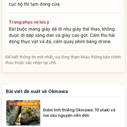
cục bộ thì tạm đóng cửa.
Trang phục và lưu ý
Bắt buộc mang giày dễ đi như giày thể thao, không
được đi dép xăng đan và giày cao gót. Cấm thu hái
động thực vật và đá, cấm quay phim bằng drone.
Để biết thông tin mới nhất, vui lòng tham khảo thông báo chính
thức hoặc xác nhận tại chỗ.
Bài viết đề xuất về Okinawa
Du lịch
Phổ biến #1
Điểm linh thiêng Okinawa: 10 utaki và
nơi cầu nguyện nên đến