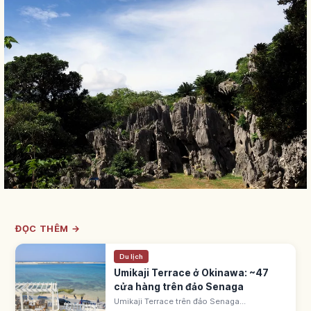
ĐỌC THÊM →
Du lịch
Umikaji Terrace ở Okinawa: ~47
cửa hàng trên đảo Senaga
Umikaji Terrace trên đảo Senaga