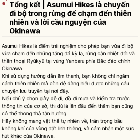
Tổng kết | Asumui Hikes là chuyến
đi bộ trong rừng để chạm đến thiên
nhiên và lời cầu nguyện của
Okinawa
Asumui Hikes là điểm trải nghiệm cho phép bạn vừa đi bộ
vừa chạm đến những tảng đá kỳ lạ, rừng cận nhiệt đới và
thần thoại Ryūkyū tại vùng Yanbaru phía Bắc đảo chính
Okinawa.
Khi sử dụng hướng dẫn âm thanh, bạn không chỉ ngắm
cảnh thiên nhiên mà còn dễ dàng hiểu được những câu
chuyện lưu truyền tại nơi đây.
Nếu chú ý chọn giày dễ đi, đồ đi mưa và kiểm tra trước
thông tin của cơ sở, thì dù là lần đầu đến thăm bạn cũng
có thể thong thả tận hưởng.
Hãy không mang vật thể tự nhiên về, trân trọng bầu
không khí của vùng đất linh thiêng, và cảm nhận một sức
hút khác của Okinawa.