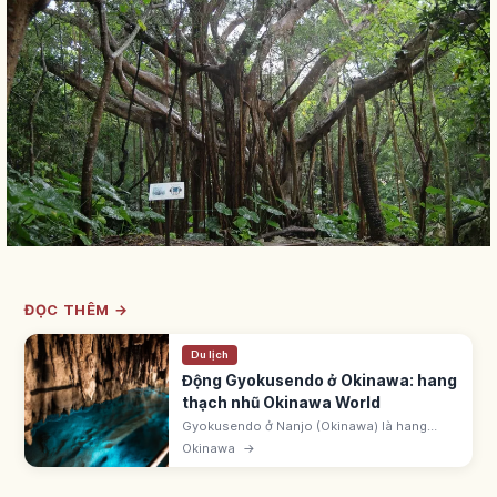
ĐỌC THÊM →
Du lịch
Động Gyokusendo ở Okinawa: hang
thạch nhũ Okinawa World
Gyokusendo ở Nanjo (Okinawa) là hang
thạch nhũ dài 5.000m trong Okinawa World,
Okinawa
→
mở 890m. Có hơn 1 triệu nhũ đá, khu Yari
Tenjo. Nhiệt độ trong hang ~21°C.