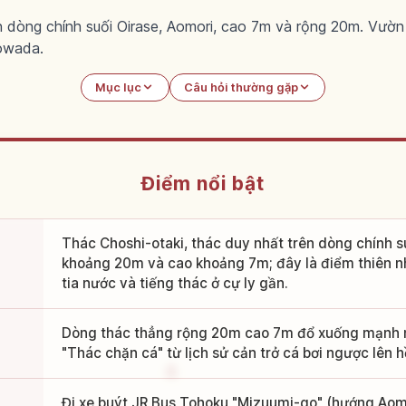
ên dòng chính suối Oirase, Aomori, cao 7m và rộng 20m. Vư
owada.
Mục lục
Câu hỏi thường gặp
Điểm nổi bật
Thác Choshi-otaki, thác duy nhất trên dòng chính s
khoảng 20m và cao khoảng 7m; đây là điểm thiên n
tia nước và tiếng thác ở cự ly gần.
Dòng thác thẳng rộng 20m cao 7m đổ xuống mạnh m
"Thác chặn cá" từ lịch sử cản trở cá bơi ngược lên
Đi xe buýt JR Bus Tohoku "Mizuumi-go" (hướng Aom