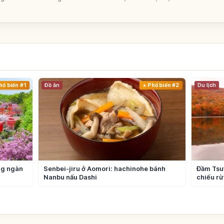
hổ biến #1
Đồ ăn
Phổ biến #2
Du lịch
ng ngàn
Senbei-jiru ở Aomori: hachinohe bánh
Đầm Tsu
Nanbu nấu Dashi
chiếu rừ