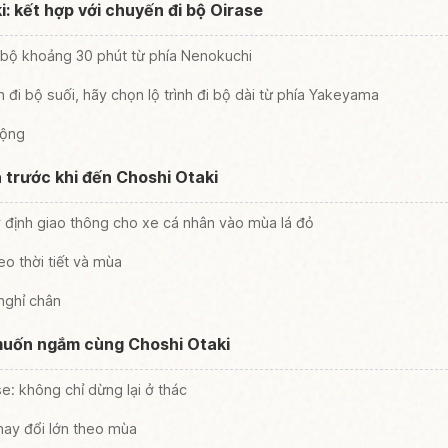
: kết hợp với chuyến đi bộ Oirase
 bộ khoảng 30 phút từ phía Nenokuchi
h đi bộ suối, hãy chọn lộ trình đi bộ dài từ phía Yakeyama
cộng
 trước khi đến Choshi Otaki
 định giao thông cho xe cá nhân vào mùa lá đỏ
eo thời tiết và mùa
 nghỉ chân
muốn ngắm cùng Choshi Otaki
e: không chỉ dừng lại ở thác
hay đổi lớn theo mùa