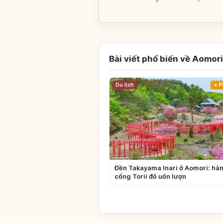
Bài viết phổ biến về Aomori
Du lịch
P
Đền Takayama Inari ở Aomori: hà
cổng Torii đỏ uốn lượn