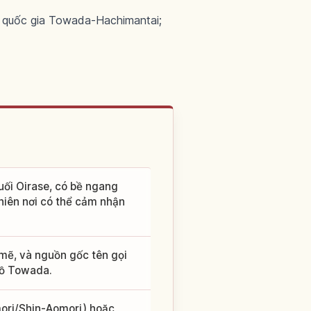
ờn quốc gia Towada-Hachimantai;
uối Oirase, có bề ngang
hiên nơi có thể cảm nhận
ẽ, và nguồn gốc tên gọi
 hồ Towada.
ori/Shin-Aomori) hoặc