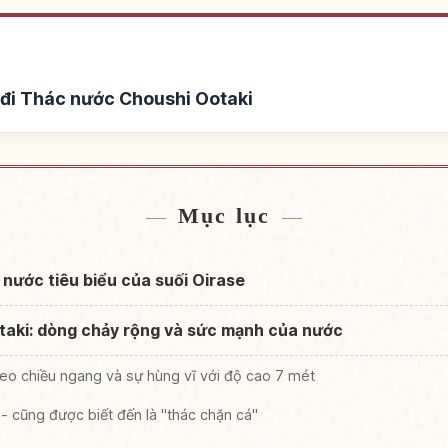
đi Thác nước Choushi Ootaki
ước Choushi Ootaki
Tìm trải nghiệm tại Th
↗
Mục lục
 nước tiêu biểu của suối Oirase
taki: dòng chảy rộng và sức mạnh của nước
theo chiều ngang và sự hùng vĩ với độ cao 7 mét
- cũng được biết đến là "thác chặn cá"