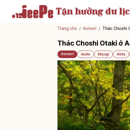
Tận hưởng
du lị
Trang chủ
/
Aomori
/
Thác Choshi O
Thác Choshi Otaki ở Ao
Aomori
Iwate
Miyagi
Akita