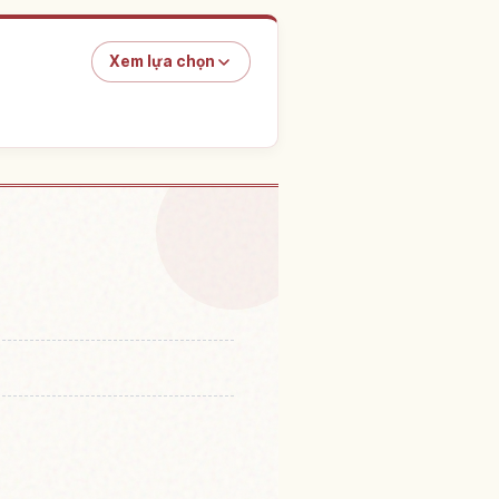
Xem lựa chọn
ác nước Choushi Ootaki
↗