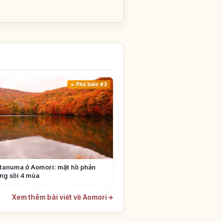
Phổ biến #3
tanuma ở Aomori: mặt hồ phản
ng sồi 4 mùa
Xem thêm bài viết về Aomori
→