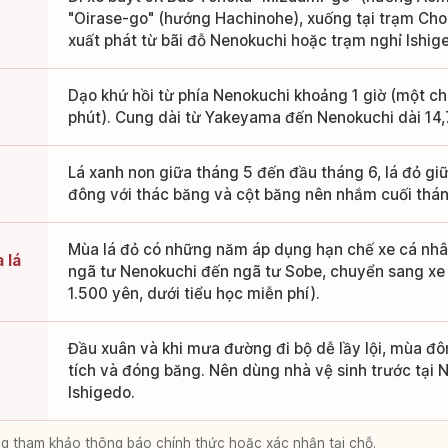
"Oirase-go" (hướng Hachinohe), xuống tại trạm Chosh
xuất phát từ bãi đỗ Nenokuchi hoặc trạm nghỉ Ishig
Dạo khứ hồi từ phía Nenokuchi khoảng 1 giờ (một ch
phút). Cung dài từ Yakeyama đến Nenokuchi dài 14
Lá xanh non giữa tháng 5 đến đầu tháng 6, lá đỏ gi
đông với thác băng và cột băng nên nhắm cuối thán
Mùa lá đỏ có những năm áp dụng hạn chế xe cá nhân
 lá
ngã tư Nenokuchi đến ngã tư Sobe, chuyển sang xe 
1.500 yên, dưới tiểu học miễn phí).
Đầu xuân và khi mưa đường đi bộ dễ lầy lội, mùa đô
tích và đóng băng. Nên dùng nhà vệ sinh trước tại 
Ishigedo.
lòng tham khảo thông báo chính thức hoặc xác nhận tại chỗ.