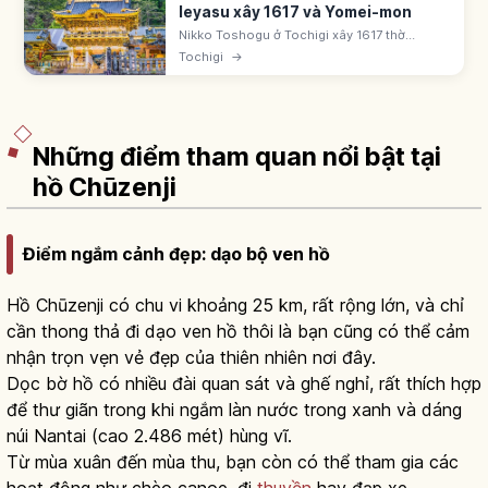
Ieyasu xây 1617 và Yomei-mon
Nikko Toshogu ở Tochigi xây 1617 thờ
Tokugawa Ieyasu ('Tosho Daigongen').
Tochigi
→
Trùng tu 1636 thời Iemitsu - 'Kan'ei no
Daizotai'. UNESCO Nikko. Yomei-mon Quốc
bảo.
Những điểm tham quan nổi bật tại
hồ Chūzenji
Điểm ngắm cảnh đẹp: dạo bộ ven hồ
Hồ Chūzenji có chu vi khoảng 25 km, rất rộng lớn, và chỉ
cần thong thả đi dạo ven hồ thôi là bạn cũng có thể cảm
nhận trọn vẹn vẻ đẹp của thiên nhiên nơi đây.
Dọc bờ hồ có nhiều đài quan sát và ghế nghỉ, rất thích hợp
để thư giãn trong khi ngắm làn nước trong xanh và dáng
núi Nantai (cao 2.486 mét) hùng vĩ.
Từ mùa xuân đến mùa thu, bạn còn có thể tham gia các
hoạt động như chèo canoe, đi
thuyền
hay đạp xe.