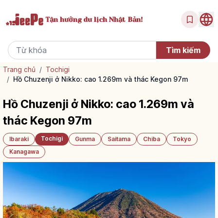
Tận hưởng
du lịch Nhật Bản!
Trang chủ
/
Tochigi
/
Hồ Chuzenji ở Nikko: cao 1.269m và thác Kegon 97m
Hồ Chuzenji ở Nikko: cao 1.269m và
thác Kegon 97m
Tochigi
Ibaraki
Gunma
Saitama
Chiba
Tokyo
Kanagawa