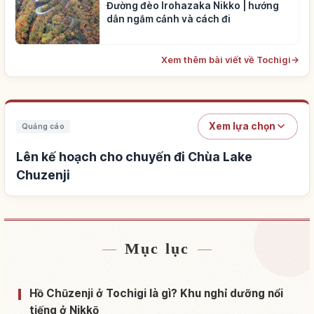
Đường đèo Irohazaka Nikko | hướng
dẫn ngắm cảnh và cách đi
Xem thêm bài viết về Tochigi
→
Xem lựa chọn
Quảng cáo
Lên kế hoạch cho chuyến đi Chùa Lake
Chuzenji
Mục lục
Tìm chỗ ở gần Chùa Lake Chuzenji
↗
Tìm trải nghiệm tại Chùa Lake Chuzenji
↗
Hồ Chūzenji ở Tochigi là gì? Khu nghỉ dưỡng nổi
tiếng ở Nikkō