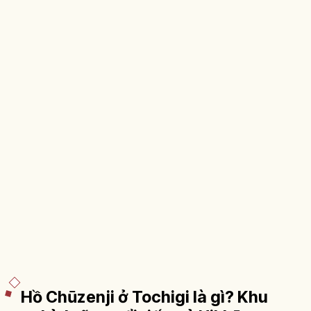
Hồ Chūzenji ở Tochigi là gì? Khu