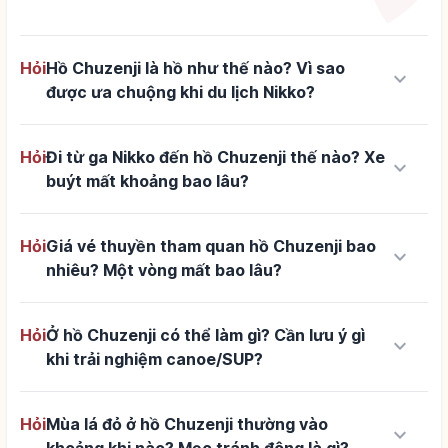
Hỏi
Hồ Chuzenji là hồ như thế nào? Vì sao
keyboard_arrow_down
được ưa chuộng khi du lịch Nikko?
Hỏi
Đi từ ga Nikko đến hồ Chuzenji thế nào? Xe
keyboard_arrow_down
buýt mất khoảng bao lâu?
Hỏi
Giá vé thuyền tham quan hồ Chuzenji bao
keyboard_arrow_down
nhiêu? Một vòng mất bao lâu?
Hỏi
Ở hồ Chuzenji có thể làm gì? Cần lưu ý gì
keyboard_arrow_down
khi trải nghiệm canoe/SUP?
Hỏi
Mùa lá đỏ ở hồ Chuzenji thường vào
keyboard_arrow_down