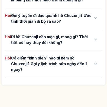
khoảng khi nào? Mẹo tránh đông là gì?
Hỏi
Gợi ý tuyến đi dạo quanh hồ Chuzenji? Ước
keyboard_arrow_down
tính thời gian đi bộ ra sao?
Hỏi
Đi hồ Chuzenji cần mặc gì, mang gì? Thời
keyboard_arrow_down
tiết có hay thay đổi không?
Hỏi
Có điểm “kinh điển” nào đi kèm hồ
keyboard_arrow_down
Chuzenji? Gợi ý lịch trình nửa ngày đến 1
ngày?