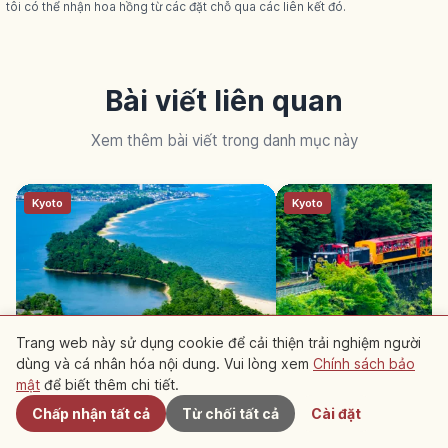
tôi có thể nhận hoa hồng từ các đặt chỗ qua các liên kết đó.
Bài viết liên quan
Xem thêm bài viết trong danh mục này
Kyoto
Kyoto
Trang web này sử dụng cookie để cải thiện trải nghiệm người
Amanohashidate ở Kyoto: dải
Sagano Torokko ở Ky
dùng và cá nhân hóa nội dung. Vui lòng xem
Chính sách bảo
Gần đây
cồn 3,6km, một trong ba cảnh
7,3km hẻm núi Hozu-
mật
để biết thêm chi tiết.
Nhật
Chấp nhận tất cả
Từ chối tất cả
Cài đặt