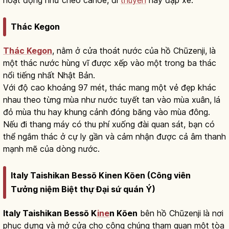
Thác Kegon
Thác Kegon
, nằm ở cửa thoát nước của hồ Chūzenji, là
một thác nước hùng vĩ được xếp vào một trong ba thác
nổi tiếng nhất Nhật Bản.
Với độ cao khoảng 97 mét, thác mang một vẻ đẹp khác
nhau theo từng mùa như nước tuyết tan vào mùa xuân, lá
đỏ mùa thu hay khung cảnh đóng băng vào mùa đông.
Nếu đi thang máy có thu phí xuống đài quan sát, bạn có
thể ngắm thác ở cự ly gần và cảm nhận được cả âm thanh
mạnh mẽ của dòng nước.
Italy Taishikan Bessō Kinen Kōen (Công viên
Tưởng niệm Biệt thự Đại sứ quán Ý)
Italy Taishikan Bessō K
ine
n Kōen
bên hồ Chūzenji là nơi
phục dựng và mở cửa cho công chúng tham quan một tòa