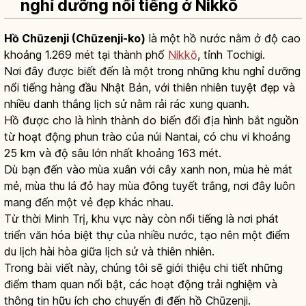
nghỉ dưỡng nổi tiếng ở Nikkō
Hồ Chūzenji (Chūzenji-ko)
là một hồ nước nằm ở độ cao
khoảng 1.269 mét tại thành phố
Nikkō
, tỉnh Tochigi.
Nơi đây được biết đến là một trong những khu nghỉ dưỡng
nổi tiếng hàng đầu Nhật Bản, với thiên nhiên tuyệt đẹp và
nhiều danh thắng lịch sử nằm rải rác xung quanh.
Hồ được cho là hình thành do biến đổi địa hình bắt nguồn
từ hoạt động phun trào của núi Nantai, có chu vi khoảng
25 km và độ sâu lớn nhất khoảng 163 mét.
Dù bạn đến vào mùa xuân với cây xanh non, mùa hè mát
mẻ, mùa thu lá đỏ hay mùa đông tuyết trắng, nơi đây luôn
mang đến một vẻ đẹp khác nhau.
Từ thời Minh Trị, khu vực này còn nổi tiếng là nơi phát
triển văn hóa biệt thự của nhiều nước, tạo nên một điểm
du lịch hài hòa giữa lịch sử và thiên nhiên.
Trong bài viết này, chúng tôi sẽ giới thiệu chi tiết những
điểm tham quan nổi bật, các hoạt động trải nghiệm và
thông tin hữu ích cho chuyến đi đến hồ Chūzenji.