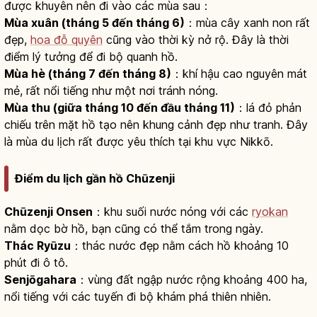
được khuyên nên đi vào các mùa sau：
Mùa xuân (tháng 5 đến tháng 6)
：mùa cây xanh non rất
đẹp,
hoa đỗ quyên
cũng vào thời kỳ nở rộ. Đây là thời
điểm lý tưởng để đi bộ quanh hồ.
Mùa hè (tháng 7 đến tháng 8)
：khí hậu cao nguyên mát
mẻ, rất nổi tiếng như một nơi tránh nóng.
Mùa thu (giữa tháng 10 đến đầu tháng 11)
：lá đỏ phản
chiếu trên mặt hồ tạo nên khung cảnh đẹp như tranh. Đây
là mùa du lịch rất được yêu thích tại khu vực Nikkō.
Điểm du lịch gần hồ Chūzenji
Chūzenji Onsen
：khu suối nước nóng với các
ryokan
nằm dọc bờ hồ, bạn cũng có thể tắm trong ngày.
Thác Ryūzu
：thác nước đẹp nằm cách hồ khoảng 10
phút đi ô tô.
Senjōgahara
：vùng đất ngập nước rộng khoảng 400 ha,
nổi tiếng với các tuyến đi bộ khám phá thiên nhiên.