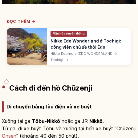
ĐỌC THÊM →
Văn hóa truyền thống
Nikko Edo Wonderland ở Tochigi:
công viên chủ đề thời Edo
Nikko Edomura (EDO WONDERLAND) ở
Tochigi là công viên chủ đề thời Edo. Tái
Tochigi
→
hiện phố thương nhân, dinh samurai, trạm
nghỉ, làng ninja. Có ninja, oiran dochu.
Cách đi đến hồ Chūzenji
Di chuyển bằng tàu điện và xe buýt
Xuống tại ga
Tōbu-Nikkō
hoặc ga JR
Nikkō
.
Từ ga, đi xe buýt Tōbu và xuống tại bến xe buýt “Chūzenji
Onsen
” (khoảng 40 đến 50 phút).