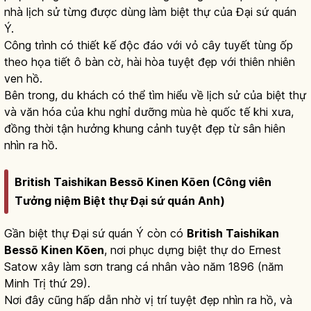
nhà lịch sử từng được dùng làm biệt thự của Đại sứ quán
Ý.
Công trình có thiết kế độc đáo với vỏ cây tuyết tùng ốp
theo họa tiết ô bàn cờ, hài hòa tuyệt đẹp với thiên nhiên
ven hồ.
Bên trong, du khách có thể tìm hiểu về lịch sử của biệt thự
và văn hóa của khu nghỉ dưỡng mùa hè quốc tế khi xưa,
đồng thời tận hưởng khung cảnh tuyệt đẹp từ sân hiên
nhìn ra hồ.
British Taishikan Bessō Kinen Kōen (Công viên
Tưởng niệm Biệt thự Đại sứ quán Anh)
Gần biệt thự Đại sứ quán Ý còn có
British Taishikan
Bessō Kinen Kōen
, nơi phục dựng biệt thự do Ernest
Satow xây làm sơn trang cá nhân vào năm 1896 (năm
Minh Trị thứ 29).
Nơi đây cũng hấp dẫn nhờ vị trí tuyệt đẹp nhìn ra hồ, và