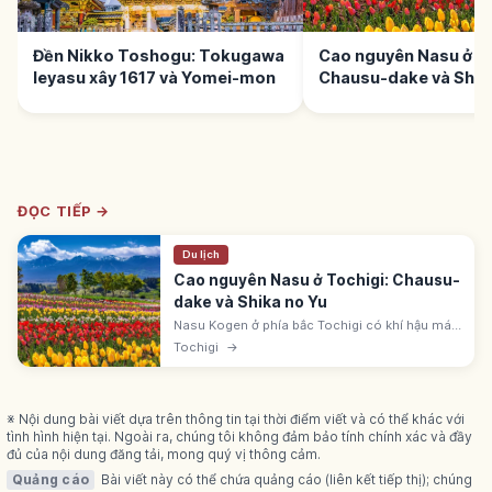
Đền Nikko Toshogu: Tokugawa
Cao nguyên Nasu ở To
Ieyasu xây 1617 và Yomei-mon
Chausu-dake và Shik
ĐỌC TIẾP →
Du lịch
Cao nguyên Nasu ở Tochigi: Chausu-
dake và Shika no Yu
Nasu Kogen ở phía bắc Tochigi có khí hậu mát
mẻ và đỉnh Chausu-dake. Nasu Onsenkyo có
Tochigi
→
suối lưu huỳnh, carbonat và kiềm. Shika no Yu
là nhà tắm công cộng cổ.
※ Nội dung bài viết dựa trên thông tin tại thời điểm viết và có thể khác với
tình hình hiện tại. Ngoài ra, chúng tôi không đảm bảo tính chính xác và đầy
đủ của nội dung đăng tải, mong quý vị thông cảm.
Quảng cáo
Bài viết này có thể chứa quảng cáo (liên kết tiếp thị); chúng