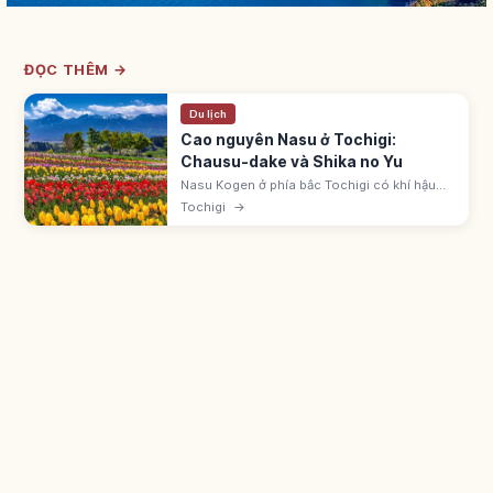
ĐỌC THÊM →
Du lịch
Cao nguyên Nasu ở Tochigi:
Chausu-dake và Shika no Yu
Nasu Kogen ở phía bắc Tochigi có khí hậu
mát mẻ và đỉnh Chausu-dake. Nasu
Tochigi
→
Onsenkyo có suối lưu huỳnh, carbonat và
kiềm. Shika no Yu là nhà tắm công cộng cổ.