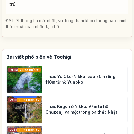
trú.
Để biết thông tin mới nhất, vui lòng tham khảo thông báo chính
thức hoặc xác nhận tại chỗ.
Bài viết phổ biến về Tochigi
Du lịch
Phổ biến #1
Thác Yu Oku-Nikko: cao 70m rộng
110m từ hồ Yunoko
Du lịch
Phổ biến #2
Thác Kegon ở Nikko: 97m từ hồ
Chūzenji và một trong ba thác Nhật
Cuộc sống
Phổ biến #3