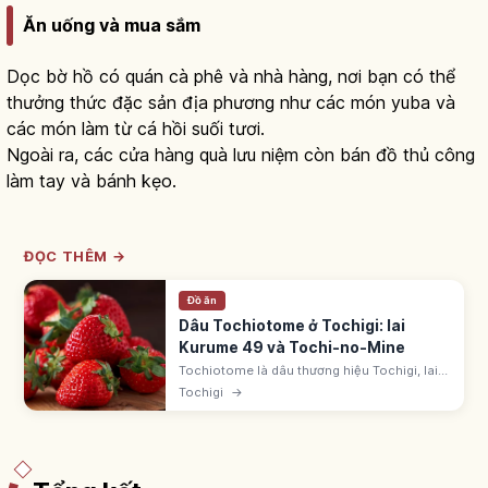
Ăn uống và mua sắm
Dọc bờ hồ có quán cà phê và nhà hàng, nơi bạn có thể
thưởng thức đặc sản địa phương như các món yuba và
các món làm từ cá hồi suối tươi.
Ngoài ra, các cửa hàng quà lưu niệm còn bán đồ thủ công
làm tay và bánh kẹo.
ĐỌC THÊM →
Đồ ăn
Dâu Tochiotome ở Tochigi: lai
Kurume 49 và Tochi-no-Mine
Tochiotome là dâu thương hiệu Tochigi, lai
'Kurume 49-go' và 'Tochi-no-Mine', đăng ký
Tochigi
→
thập niên 1990. Cân bằng ngọt chua, mọng
nước, hình nón. 'Vương quốc dâu'.