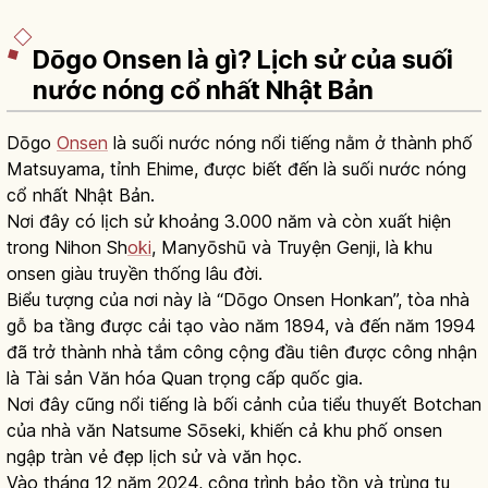
Dōgo Onsen là gì? Lịch sử của suối
nước nóng cổ nhất Nhật Bản
Dōgo
Onsen
là suối nước nóng nổi tiếng nằm ở thành phố
Matsuyama, tỉnh Ehime, được biết đến là suối nước nóng
cổ nhất Nhật Bản.
Nơi đây có lịch sử khoảng 3.000 năm và còn xuất hiện
trong Nihon Sh
oki
, Manyōshū và Truyện Genji, là khu
onsen giàu truyền thống lâu đời.
Biểu tượng của nơi này là “Dōgo Onsen Honkan”, tòa nhà
gỗ ba tầng được cải tạo vào năm 1894, và đến năm 1994
đã trở thành nhà tắm công cộng đầu tiên được công nhận
là Tài sản Văn hóa Quan trọng cấp quốc gia.
Nơi đây cũng nổi tiếng là bối cảnh của tiểu thuyết Botchan
của nhà văn Natsume Sōseki, khiến cả khu phố onsen
ngập tràn vẻ đẹp lịch sử và văn học.
Vào tháng 12 năm 2024, công trình bảo tồn và trùng tu