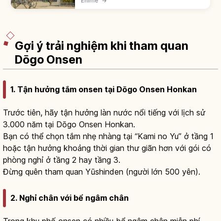
Ehime
→
thiên thủ trên núi Katsuyama 132m. Tenshu
tái dựng 1854. Cáp treo 3 phút.
Gợi ý trải nghiệm khi tham quan
Dōgo Onsen
1. Tận hưởng tắm onsen tại Dōgo Onsen Honkan
Trước tiên, hãy tận hưởng làn nước nổi tiếng với lịch sử
3.000 năm tại Dōgo Onsen Honkan.
Bạn có thể chọn tắm nhẹ nhàng tại “Kami no Yu” ở tầng 1
hoặc tận hưởng khoảng thời gian thư giãn hơn với gói có
phòng nghỉ ở tầng 2 hay tầng 3.
Đừng quên tham quan Yūshinden (người lớn 500 yên).
2. Nghỉ chân với bể ngâm chân
Trong khu phố onsen có nhiều bể ngâm chân miễn phí.