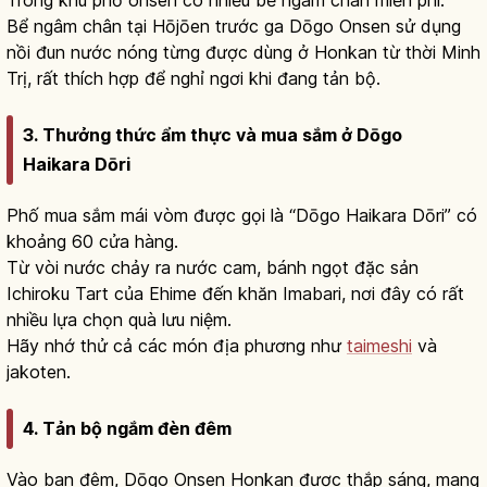
Bể ngâm chân tại Hōjōen trước ga Dōgo Onsen sử dụng
nồi đun nước nóng từng được dùng ở Honkan từ thời Minh
Trị, rất thích hợp để nghỉ ngơi khi đang tản bộ.
3. Thưởng thức ẩm thực và mua sắm ở Dōgo
Haikara Dōri
Phố mua sắm mái vòm được gọi là “Dōgo Haikara Dōri” có
khoảng 60 cửa hàng.
Từ vòi nước chảy ra nước cam, bánh ngọt đặc sản
Ichiroku Tart của Ehime đến khăn Imabari, nơi đây có rất
nhiều lựa chọn quà lưu niệm.
Hãy nhớ thử cả các món địa phương như
taimeshi
và
jakoten.
4. Tản bộ ngắm đèn đêm
Vào ban đêm, Dōgo Onsen Honkan được thắp sáng, mang