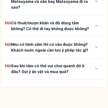
keyboard_arrow_down
Matsuyama và sân bay Matsuyama đi ra
sao?
Hỏi
Có thuê/mượn khăn và đồ dùng tắm
keyboard_arrow_down
không? Có thể đi tay không được không?
Hỏi
Nếu có hình xăm thì có vào được không?
keyboard_arrow_down
Khách nước ngoài cần lưu ý phép tắc gì?
Hỏi
Sau khi tắm có thể vui chơi quanh đó ở
keyboard_arrow_down
đâu? Gợi ý ăn vặt và mua quà?