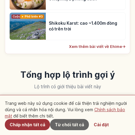
Cuộc sống
Phổ biến #3
Shikoku Karst: cao ~1.400m đồng
cỏ trên trời
Xem thêm bài viết về Ehime
→
Tổng hợp lộ trình gợi ý
Lộ trình có giới thiệu bài viết này
Trang web này sử dụng cookie để cải thiện trải nghiệm người
Du lịch
Du lịch
dùng và cá nhân hóa nội dung. Vui lòng xem
Chính sách bảo
Gần đây
mật
để biết thêm chi tiết.
Chấp nhận tất cả
Từ chối tất cả
Cài đặt