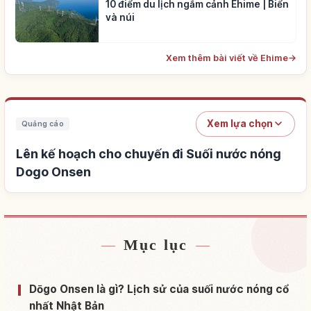
10 điểm du lịch ngắm cảnh Ehime | Biển
và núi
Xem thêm bài viết về Ehime
→
Xem lựa chọn
Quảng cáo
Lên kế hoạch cho chuyến đi Suối nước nóng
Dogo Onsen
Mục lục
Tìm chỗ ở gần Suối nước nóng Dogo Onsen
↗
Tìm trải nghiệm tại Suối nước nóng Dogo Onsen
↗
Dōgo Onsen là gì? Lịch sử của suối nước nóng cổ
nhất Nhật Bản