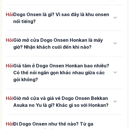
Hỏi
Dogo Onsen là gì? Vì sao đây là khu onsen
keyboard_arrow_down
nổi tiếng?
Hỏi
Giờ mở cửa Dogo Onsen Honkan là mấy
keyboard_arrow_down
giờ? Nhận khách cuối đến khi nào?
Hỏi
Giá tắm ở Dogo Onsen Honkan bao nhiêu?
keyboard_arrow_down
Có thể nói ngắn gọn khác nhau giữa các
gói không?
Hỏi
Giờ mở cửa và giá vé Dogo Onsen Bekkan
keyboard_arrow_down
Asuka no Yu là gì? Khác gì so với Honkan?
Hỏi
Đi Dogo Onsen như thế nào? Từ ga