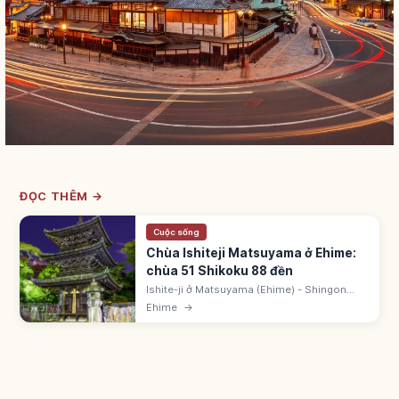
ĐỌC THÊM →
Cuộc sống
Chùa Ishiteji Matsuyama ở Ehime:
chùa 51 Shikoku 88 đền
Ishite-ji ở Matsuyama (Ehime) - Shingon
Buzan-ha, chùa 51 trong 88 đền Shikoku.
Ehime
→
Cổng Niomon Quốc bảo Kamakura. Gần
Dogo Onsen ~1km. Michelin 1 sao 2009.