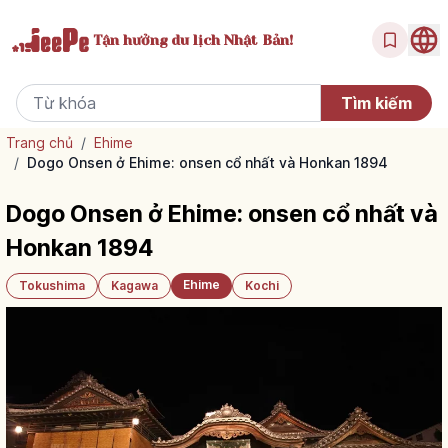
Tận hưởng
du lịch Nhật Bản!
Trang chủ
/
Ehime
/
Dogo Onsen ở Ehime: onsen cổ nhất và Honkan 1894
Dogo Onsen ở Ehime: onsen cổ nhất và
Honkan 1894
Ehime
Tokushima
Kagawa
Kochi