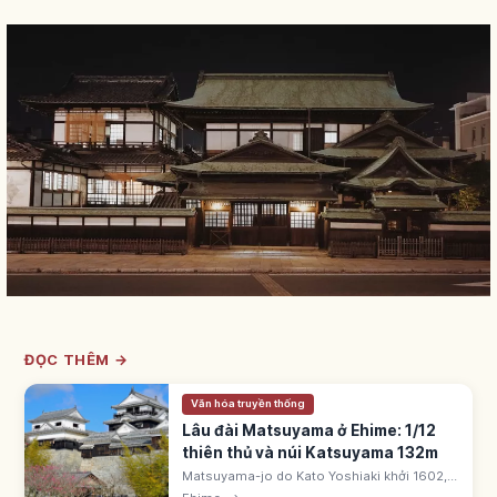
ĐỌC THÊM →
Văn hóa truyền thống
Lâu đài Matsuyama ở Ehime: 1/12
thiên thủ và núi Katsuyama 132m
Matsuyama-jo do Kato Yoshiaki khởi 1602,
xong 25 năm. Gia tộc Matsudaira 14 đời. 1/12