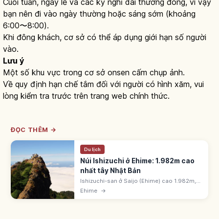
Cuối tuần, ngày lễ và các kỳ nghỉ dài thường đông, vì vậy
bạn nên đi vào ngày thường hoặc sáng sớm (khoảng
6:00〜8:00).
Khi đông khách, cơ sở có thể áp dụng giới hạn số người
vào.
Lưu ý
Một số khu vực trong cơ sở onsen cấm chụp ảnh.
Về quy định hạn chế tắm đối với người có hình xăm, vui
lòng kiểm tra trước trên trang web chính thức.
ĐỌC THÊM →
Du lịch
Núi Ishizuchi ở Ehime: 1.982m cao
nhất tây Nhật Bản
Ishizuchi-san ở Saijo (Ehime) cao 1.982m,
cao nhất Tây Nhật Bản. Một trong 100 núi nổi
Ehime
→
tiếng và 7 núi linh thiêng. Đỉnh Tengudake
1.982m, Misen 1.974m.