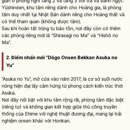
giãn ở phòng nghỉ tầng 2 và tầng 3 với trà và bánh ngọt.
Yūshinden, khu tắm riêng dành cho Hoàng gia, là phòng
tắm duy nhất tại Nhật Bản dành riêng cho Hoàng thất và
có thể tham quan (không được tắm).
Sau khi hoàn tất trùng tu bảo tồn, nơi đây còn có thêm
các phòng riêng mới là “Shirasagi no Ma” và “Hishō no
Ma”.
2. Điểm nhấn mới “Dōgo Onsen Bekkan Asuka no
Yu”
“Asuka no Yu”, mở cửa vào năm 2017, là cơ sở suối nước
nóng hiện đại lấy cảm hứng từ phong cách kiến trúc thời
Asuka.
Nơi đây nổi bật với khu tắm rộng rãi, phòng tắm đặc biệt
(riêng tư) và không gian kết hợp giữa thủ công truyền
thống của Ehime với nghệ thuật đương đại, mang lại trải
nghiệm onsen khác với Honkan.