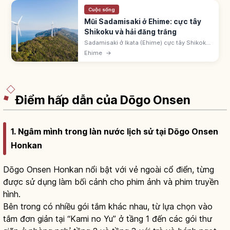
Cuộc sống
Mũi Sadamisaki ở Ehime: cực tây
Shikoku và hải đăng trắng
Sadamisaki ở Ikata (Ehime) cực tây Shikoku.
Bán đảo ~40-50km giữa biển Seto và Uwa.
Ehime
→
Hải đăng trắng, tuabin gió, Setokaze no Oka
Park. Ngắm Kyushu qua eo Hoyo.
Điểm hấp dẫn của Dōgo Onsen
1. Ngâm mình trong làn nước lịch sử tại Dōgo Onsen
Honkan
Dōgo Onsen Honkan nổi bật với vẻ ngoài cổ điển, từng
được sử dụng làm bối cảnh cho phim ảnh và phim truyền
hình.
Bên trong có nhiều gói tắm khác nhau, từ lựa chọn vào
tắm đơn giản tại “Kami no Yu” ở tầng 1 đến các gói thư