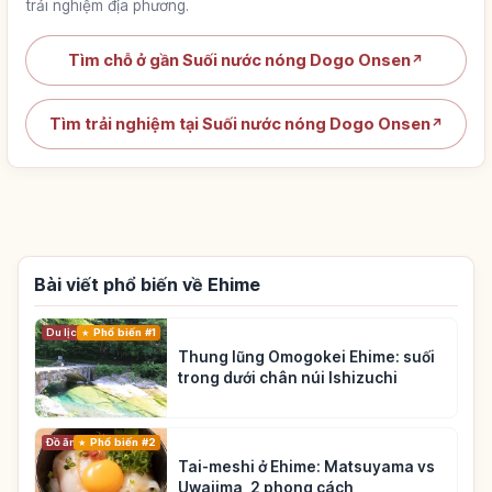
trải nghiệm địa phương.
Tìm chỗ ở gần Suối nước nóng Dogo Onsen
↗
Tìm trải nghiệm tại Suối nước nóng Dogo Onsen
↗
Bài viết phổ biến về Ehime
Du lịch
Phổ biến #1
Thung lũng Omogokei Ehime: suối
trong dưới chân núi Ishizuchi
Đồ ăn
Phổ biến #2
Tai-meshi ở Ehime: Matsuyama vs
Uwajima, 2 phong cách