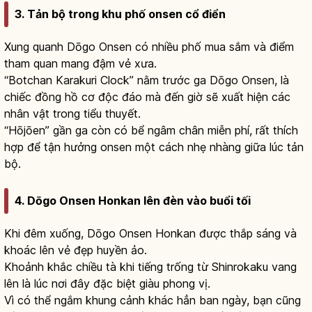
3. Tản bộ trong khu phố onsen cổ điển
Xung quanh Dōgo Onsen có nhiều phố mua sắm và điểm
tham quan mang đậm vẻ xưa.
“Botchan Karakuri Clock” nằm trước ga Dōgo Onsen, là
chiếc đồng hồ cơ độc đáo mà đến giờ sẽ xuất hiện các
nhân vật trong tiểu thuyết.
“Hōjōen” gần ga còn có bể ngâm chân miễn phí, rất thích
hợp để tận hưởng onsen một cách nhẹ nhàng giữa lúc tản
bộ.
4. Dōgo Onsen Honkan lên đèn vào buổi tối
Khi đêm xuống, Dōgo Onsen Honkan được thắp sáng và
khoác lên vẻ đẹp huyền ảo.
Khoảnh khắc chiều tà khi tiếng trống từ Shinrokaku vang
lên là lúc nơi đây đặc biệt giàu phong vị.
Vì có thể ngắm khung cảnh khác hẳn ban ngày, bạn cũng