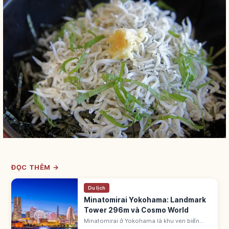
ĐỌC THÊM →
Du lịch
Minatomirai Yokohama: Landmark
Tower 296m và Cosmo World
Minatomirai ở Yokohama là khu ven biển
hiện đại với Landmark Tower 296m, Red