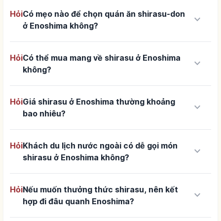
Hỏi
Có mẹo nào để chọn quán ăn shirasu-don
keyboard_arrow_down
ở Enoshima không?
Hỏi
Có thể mua mang về shirasu ở Enoshima
keyboard_arrow_down
không?
Hỏi
Giá shirasu ở Enoshima thường khoảng
keyboard_arrow_down
bao nhiêu?
Hỏi
Khách du lịch nước ngoài có dễ gọi món
keyboard_arrow_down
shirasu ở Enoshima không?
Hỏi
Nếu muốn thưởng thức shirasu, nên kết
keyboard_arrow_down
hợp đi đâu quanh Enoshima?