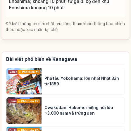
Enoshima) khoảng 10 phút; từ ga đi bộ đến khu
Enoshima khoảng 10 phút.
Để biết thông tin mới nhất, vui lòng tham khảo thông báo chính
thức hoặc xác nhận tại chỗ.
Bài viết phổ biến về Kanagawa
Phổ biến #1
Văn hóa truyền thống
Phố tàu Yokohama: lớn nhất Nhật Bản
từ 1859
Cuộc sống
Phổ biến #2
Owakudani Hakone: miệng núi lửa
~3.000 năm và trứng đen
Du lịch
Phổ biến #3