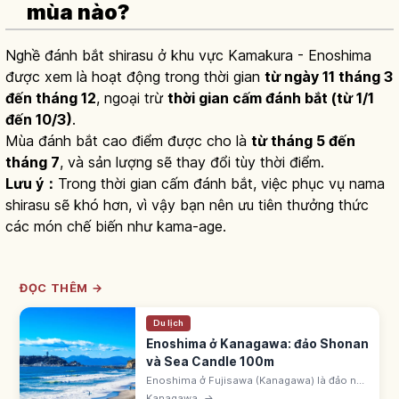
mùa nào?
Nghề đánh bắt shirasu ở khu vực Kamakura - Enoshima
được xem là hoạt động trong thời gian
từ ngày 11 tháng 3
đến tháng 12
, ngoại trừ
thời gian cấm đánh bắt (từ 1/1
đến 10/3)
.
Mùa đánh bắt cao điểm được cho là
từ tháng 5 đến
tháng 7
, và sản lượng sẽ thay đổi tùy thời điểm.
Lưu ý：
Trong thời gian cấm đánh bắt, việc phục vụ nama
shirasu sẽ khó hơn, vì vậy bạn nên ưu tiên thưởng thức
các món chế biến như kama-age.
ĐỌC THÊM →
Du lịch
Enoshima ở Kanagawa: đảo Shonan
và Sea Candle 100m
Enoshima ở Fujisawa (Kanagawa) là đảo nhỏ
Shonan. Enoshima Jinja gồm 3 đền
Kanagawa
→