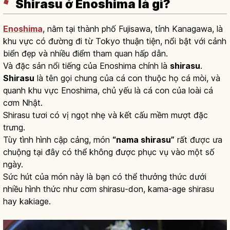
Shirasu ở Enoshima là gì?
Enoshima
, nằm tại thành phố Fujisawa, tỉnh Kanagawa, là
khu vực có đường đi từ Tokyo thuận tiện, nổi bật với cảnh
biển đẹp và nhiều điểm tham quan hấp dẫn.
Và đặc sản nổi tiếng của Enoshima chính là
shirasu
.
Shirasu
là tên gọi chung của cá con thuộc họ cá mòi, và
quanh khu vực Enoshima, chủ yếu là cá con của loài cá
cơm Nhật.
Shirasu tươi có vị ngọt nhẹ và kết cấu mềm mượt đặc
trưng.
Tùy tình hình cập cảng, món
“nama shirasu”
rất được ưa
chuộng tại đây có thể không được phục vụ vào một số
ngày.
Sức hút của món này là bạn có thể thưởng thức dưới
nhiều hình thức như cơm shirasu-don, kama-age shirasu
hay kakiage.