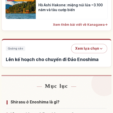
Hồ Ashi Hakone: miệng núi lửa ~3.100
năm và tàu cướp biển
Xem thêm bài viết về Kanagawa
→
Xem lựa chọn
Quảng cáo
Lên kế hoạch cho chuyến đi Đảo Enoshima
Mục lục
Tìm chỗ ở gần Đảo Enoshima
↗
Tìm trải nghiệm tại Đảo Enoshima
↗
Shirasu ở Enoshima là gì?