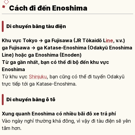
Cách đi đến Enoshima
Di chuyển bằng tàu điện
Khu vực Tokyo → ga Fujisawa (JR Tōkaidō L
ine
, v.v.)
ga Fujisawa → ga Katase-Enoshima (Odakyū Enoshima
Line) hoặc ga Enoshima (Enoden)
Từ ga gần nhất, bạn có thể đi bộ đến khu vực
Enoshima
Từ khu vực
Shinjuku
, bạn cũng có thể đi tuyến Odakyū
trực tiếp tới ga Katase-Enoshima.
Di chuyển bằng ô tô
Xung quanh Enoshima có nhiều bãi đỗ xe trả phí
Vào ngày nghỉ thường khá đông, vì vậy đi tàu điện sẽ yên
tâm hơn.