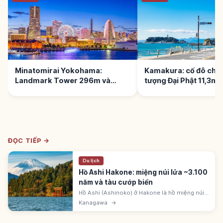
Minatomirai Yokohama:
Kamakura: cố đô chùa
Landmark Tower 296m và
tượng Đại Phật 11,3m
Cosmo World
ĐỌC TIẾP →
Du lịch
Hồ Ashi Hakone: miệng núi lửa ~3.100
năm và tàu cướp biển
Hồ Ashi (Ashinoko) ở Hakone là hồ miệng núi
lửa ~3.100 năm trước. Cao ~724m, chu vi
Kanagawa
→
~19km. Tàu cướp biển Queen Ashinoko, Royal
II, Victory. Hakone-jinja từ 757.