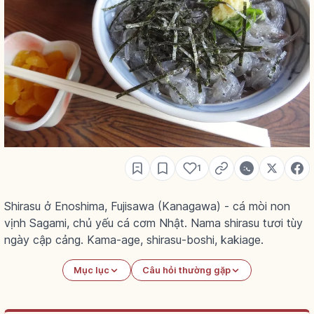
1
Shirasu ở Enoshima, Fujisawa (Kanagawa) - cá mòi non
vịnh Sagami, chủ yếu cá cơm Nhật. Nama shirasu tươi tùy
ngày cập cảng. Kama-age, shirasu-boshi, kakiage.
Mục lục
Câu hỏi thường gặp