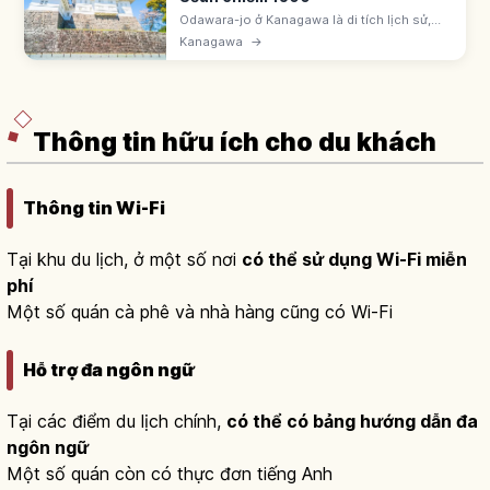
Odawara-jo ở Kanagawa là di tích lịch sử,
gốc thành Omori thế kỷ 15. Hojo Soun chiếm
Kanagawa
→
~1500, căn cứ 5 đời Hojo ~100 năm. Tháp
chính phục dựng 1960. Hào lũy ~9km.
Thông tin hữu ích cho du khách
Thông tin Wi-Fi
Tại khu du lịch, ở một số nơi
có thể sử dụng Wi-Fi miễn
phí
Một số quán cà phê và nhà hàng cũng có Wi-Fi
Hỗ trợ đa ngôn ngữ
Tại các điểm du lịch chính,
có thể có bảng hướng dẫn đa
ngôn ngữ
Một số quán còn có thực đơn tiếng Anh