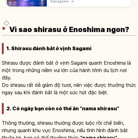
Kanagawa
→
Brick Warehouse và Cosmo World. Đi JR
Tokaido 25 phút từ Tokyo đến ga Yokohama.
Vì sao shirasu ở Enoshima ngon?
1. Shirasu đánh bắt ở vịnh Sagami
Shirasu được đánh bắt ở vịnh Sagami quanh Enoshima là
một trong những niềm vui lớn của hành trình du lịch nơi
đây.
Do shirasu rất dễ giảm độ tươi, nên việc được thưởng thức
ngay sau khi đánh bắt là một sức hút đặc biệt.
2. Có ngày bạn còn có thể ăn “nama shirasu”
Thông thường, shirasu thường được luộc rồi chế biến,
nhưng quanh khu vực Enoshima, nếu tình hình đánh bắt
thuận lợi, bạn có thể thưởng thức
“nama shirasu”
.