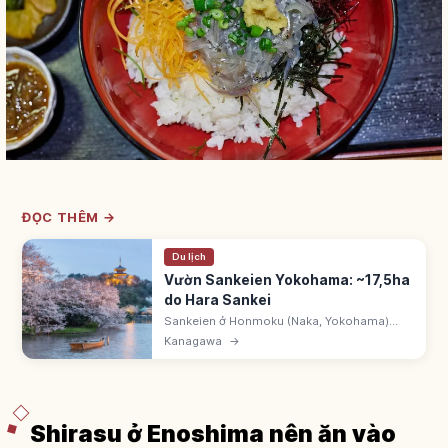
ĐỌC THÊM →
Du lịch
Vườn Sankeien Yokohama: ~17,5ha
do Hara Sankei
Sankeien ở Honmoku (Naka, Yokohama)
~17,5ha do Hara Tomitaro (Sankei) - doanh
Kanagawa
→
nhân tơ sống - tạo. Di dời công trình lịch sử
khắp Nhật Bản. Nội và ngoại uyển.
Shirasu ở Enoshima nên ăn vào