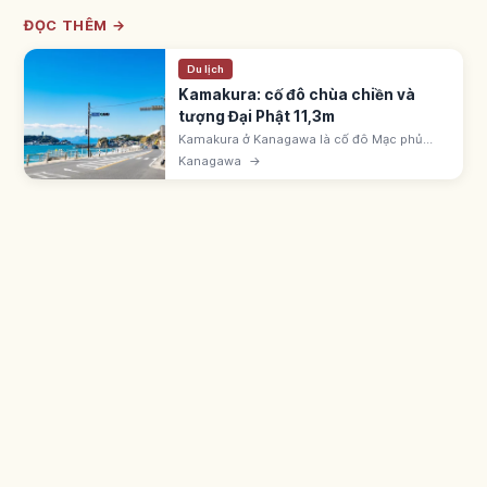
ĐỌC THÊM →
Du lịch
Kamakura: cố đô chùa chiền và
tượng Đại Phật 11,3m
Kamakura ở Kanagawa là cố đô Mạc phủ
Kamakura với đền Tsurugaoka Hachimangu,
Kanagawa
→
tượng Đại Phật Kotoku-in cao 11,3m, phố
Komachi. JR Yokosuka 1 giờ từ Tokyo.