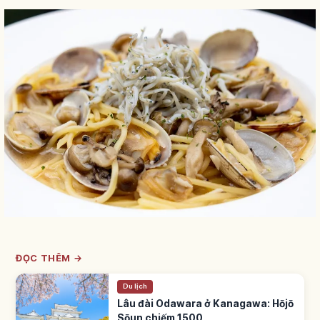
ĐỌC THÊM →
Du lịch
Lâu đài Odawara ở Kanagawa: Hōjō
Sōun chiếm 1500