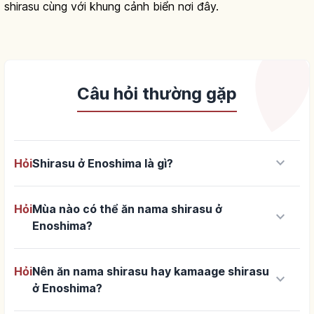
shirasu cùng với khung cảnh biển nơi đây.
Câu hỏi thường gặp
keyboard_arrow_down
Hỏi
Shirasu ở Enoshima là gì?
Hỏi
Mùa nào có thể ăn nama shirasu ở
keyboard_arrow_down
Enoshima?
Hỏi
Nên ăn nama shirasu hay kamaage shirasu
keyboard_arrow_down
ở Enoshima?