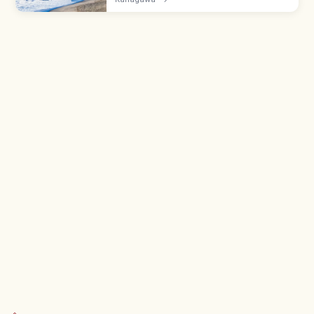
Hetsumiya, Nakatsumiya, Okutsumiya thờ
Benzaiten. Sea Candle - đài quan sát
~100m.