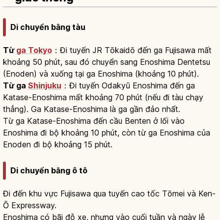
Di chuyển bằng tàu
Từ
ga Tokyo
：Đi tuyến JR Tōkaidō đến ga Fujisawa mất
khoảng 50 phút, sau đó chuyển sang Enoshima Dentetsu
(Enoden) và xuống tại ga Enoshima (khoảng 10 phút).
Từ ga
Shinjuku
：Đi tuyến Odakyū Enoshima đến ga
Katase-Enoshima mất khoảng 70 phút (nếu đi tàu chạy
thẳng). Ga Katase-Enoshima là ga gần đảo nhất.
Từ ga Katase-Enoshima đến cầu Benten ở lối vào
Enoshima đi bộ khoảng 10 phút, còn từ ga Enoshima của
Enoden đi bộ khoảng 15 phút.
Di chuyển bằng ô tô
Đi đến khu vực Fujisawa qua tuyến cao tốc Tōmei và Ken-
Ō Expressway.
Enoshima có bãi đỗ xe, nhưng vào cuối tuần và ngày lễ