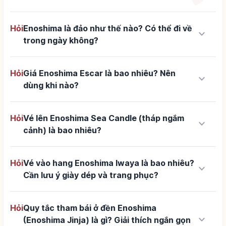
Hỏi
Enoshima là đảo như thế nào? Có thể đi về
keyboard_arrow_down
trong ngày không?
Hỏi
Giá Enoshima Escar là bao nhiêu? Nên
keyboard_arrow_down
dùng khi nào?
Hỏi
Vé lên Enoshima Sea Candle (tháp ngắm
keyboard_arrow_down
cảnh) là bao nhiêu?
Hỏi
Vé vào hang Enoshima Iwaya là bao nhiêu?
keyboard_arrow_down
Cần lưu ý giày dép và trang phục?
Hỏi
Quy tắc tham bái ở đền Enoshima
keyboard_arrow_down
(Enoshima Jinja) là gì? Giải thích ngắn gọn