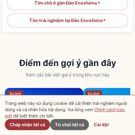
Tìm chỗ ở gần Đảo Enoshima
↗
Tìm trải nghiệm tại Đảo Enoshima
↗
Điểm đến gợi ý gần đây
Xem các bài viết gợi ý trong khu vực này
Du lịch
Du lịch
Trang web này sử dụng cookie để cải thiện trải nghiệm người
dùng và cá nhân hóa nội dung. Vui lòng xem
Chính sách bảo
Gần đây
mật
để biết thêm chi tiết.
Chấp nhận tất cả
Từ chối tất cả
Cài đặt
Tìm hiểu về Du lịch
Khám phá Kanagawa