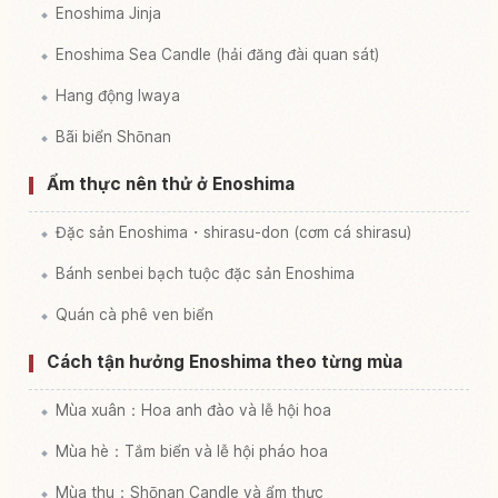
Enoshima Jinja
Enoshima Sea Candle (hải đăng đài quan sát)
Hang động Iwaya
Bãi biển Shōnan
Ẩm thực nên thử ở Enoshima
Đặc sản Enoshima・shirasu-don (cơm cá shirasu)
Bánh senbei bạch tuộc đặc sản Enoshima
Quán cà phê ven biển
Cách tận hưởng Enoshima theo từng mùa
Mùa xuân：Hoa anh đào và lễ hội hoa
Mùa hè：Tắm biển và lễ hội pháo hoa
Mùa thu：Shōnan Candle và ẩm thực