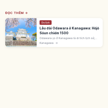
ĐỌC THÊM →
Du lịch
Lâu đài Odawara ở Kanagawa: Hōjō
Sōun chiếm 1500
Odawara-jo ở Kanagawa là di tích lịch sử,
gốc thành Omori thế kỷ 15. Hojo Soun chiếm
Kanagawa
→
~1500, căn cứ 5 đời Hojo ~100 năm. Tháp
chính phục dựng 1960. Hào lũy ~9km.