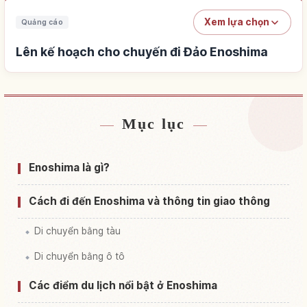
Xem lựa chọn
Quảng cáo
Lên kế hoạch cho chuyến đi Đảo Enoshima
Mục lục
Tìm chỗ ở gần Đảo Enoshima
↗
Tìm trải nghiệm tại Đảo Enoshima
↗
Enoshima là gì?
Cách đi đến Enoshima và thông tin giao thông
Di chuyển bằng tàu
Di chuyển bằng ô tô
Các điểm du lịch nổi bật ở Enoshima