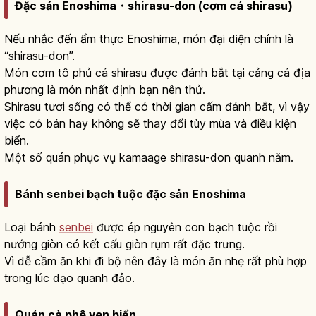
Đặc sản Enoshima・shirasu-don (cơm cá shirasu)
Nếu nhắc đến ẩm thực Enoshima, món đại diện chính là
“shirasu-don”.
Món cơm tô phủ cá shirasu được đánh bắt tại cảng cá địa
phương là món nhất định bạn nên thử.
Shirasu tươi sống có thể có thời gian cấm đánh bắt, vì vậy
việc có bán hay không sẽ thay đổi tùy mùa và điều kiện
biển.
Một số quán phục vụ kamaage shirasu-don quanh năm.
Bánh senbei bạch tuộc đặc sản Enoshima
Loại bánh
senbei
được ép nguyên con bạch tuộc rồi
nướng giòn có kết cấu giòn rụm rất đặc trưng.
Vì dễ cầm ăn khi đi bộ nên đây là món ăn nhẹ rất phù hợp
trong lúc dạo quanh đảo.
Quán cà phê ven biển