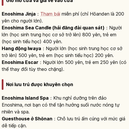
Giờ mở cửa và giá vé vào cửa
Enoshima Jinja
：
Tham bái
miễn phí (chỉ Hōanden là 200
yên cho người lớn).
Enoshima Sea Candle (hải đăng đài quan sát)
：Người
lớn (học sinh trung học cơ sở trở lên) 800 yên, trẻ em
(học sinh tiểu học) 400 yên.
Hang động Iwaya
：Người lớn (học sinh trung học cơ sở
trở lên) 500 yên, trẻ em (học sinh tiểu học) 200 yên.
Enoshima Escar
：Người lớn 500 yên, trẻ em 250 yên (có
thể thay đổi tùy theo chặng).
Nơi lưu trú được khuyên chọn
Enoshima Island Spa
：Khu nghỉ dưỡng trên đảo
Enoshima, nơi bạn có thể tận hưởng suối nước nóng tự
nhiên và spa.
Guesthouse ở Shōnan
：Chỗ lưu trú ấm cúng với mức giá
dễ tiếp cận.