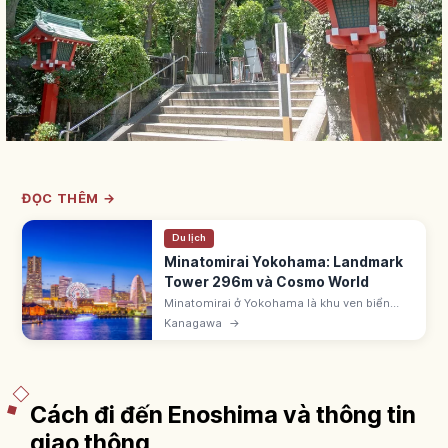
ĐỌC THÊM →
Du lịch
Minatomirai Yokohama: Landmark
Tower 296m và Cosmo World
Minatomirai ở Yokohama là khu ven biển
hiện đại với Landmark Tower 296m, Red
Kanagawa
→
Brick Warehouse và Cosmo World. Đi JR
Tokaido 25 phút từ Tokyo đến ga Yokohama.
Cách đi đến Enoshima và thông tin
giao thông