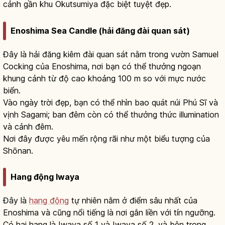
cảnh gần khu Okutsumiya đặc biệt tuyệt đẹp.
Enoshima Sea Candle (hải đăng đài quan sát)
Đây là hải đăng kiêm đài quan sát nằm trong vườn Samuel
Cocking của Enoshima, nơi bạn có thể thưởng ngoạn
khung cảnh từ độ cao khoảng 100 m so với mực nước
biển.
Vào ngày trời đẹp, bạn có thể nhìn bao quát núi Phú Sĩ và
vịnh Sagami; ban đêm còn có thể thưởng thức illumination
và cảnh đêm.
Nơi đây được yêu mến rộng rãi như một biểu tượng của
Shōnan.
Hang động Iwaya
Đây là
hang động
tự nhiên nằm ở điểm sâu nhất của
Enoshima và cũng nổi tiếng là nơi gắn liền với tín ngưỡng.
Có hai hang là Iwaya số 1 và Iwaya số 2, và bên trong