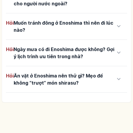
cho người nước ngoài?
Hỏi
Muốn tránh đông ở Enoshima thì nên đi lúc
keyboard_arrow_down
nào?
Hỏi
Ngày mưa có đi Enoshima được không? Gợi
keyboard_arrow_down
ý lịch trình ưu tiên trong nhà?
Hỏi
Ăn vặt ở Enoshima nên thử gì? Mẹo để
keyboard_arrow_down
không “trượt” món shirasu?