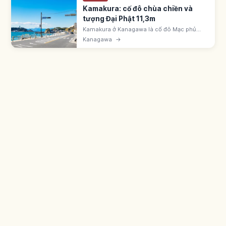
Kamakura: cố đô chùa chiền và
tượng Đại Phật 11,3m
Kamakura ở Kanagawa là cố đô Mạc phủ
Kamakura với đền Tsurugaoka Hachimangu,
Kanagawa
→
tượng Đại Phật Kotoku-in cao 11,3m, phố
Komachi. JR Yokosuka 1 giờ từ Tokyo.