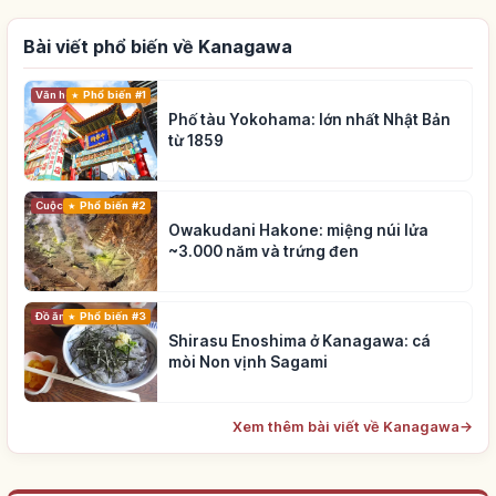
Bài viết phổ biến về Kanagawa
Phổ biến #1
Văn hóa truyền thống
Phố tàu Yokohama: lớn nhất Nhật Bản
từ 1859
Cuộc sống
Phổ biến #2
Owakudani Hakone: miệng núi lửa
~3.000 năm và trứng đen
Đồ ăn
Phổ biến #3
Shirasu Enoshima ở Kanagawa: cá
mòi Non vịnh Sagami
Xem thêm bài viết về Kanagawa
→