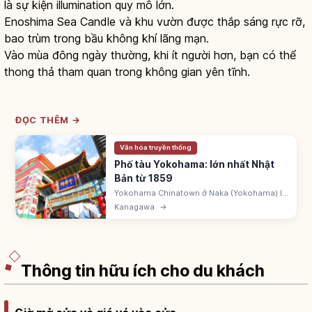
là sự kiện illumination quy mô lớn.
Enoshima Sea Candle và khu vườn được thắp sáng rực rỡ,
bao trùm trong bầu không khí lãng mạn.
Vào mùa đông ngày thường, khi ít người hơn, bạn có thể
thong thả tham quan trong không gian yên tĩnh.
ĐỌC THÊM →
Văn hóa truyền thống
Phố tàu Yokohama: lớn nhất Nhật
Bản từ 1859
Yokohama Chinatown ở Naka (Yokohama) là
khu phố Hoa lớn nhất Nhật Bản. ~500m mỗi
Kanagawa
→
cạnh, >600 cửa hàng. Từ 1859 sau khi cảng
mở. 10 paifang, Quan Đế Miếu, Mã Tổ.
Thông tin hữu ích cho du khách