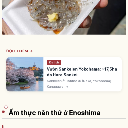
ĐỌC THÊM →
Du lịch
Vườn Sankeien Yokohama: ~17,5ha
do Hara Sankei
Sankeien ở Honmoku (Naka, Yokohama)
~17,5ha do Hara Tomitaro (Sankei) - doanh
Kanagawa
→
nhân tơ sống - tạo. Di dời công trình lịch sử
khắp Nhật Bản. Nội và ngoại uyển.
Ẩm thực nên thử ở Enoshima