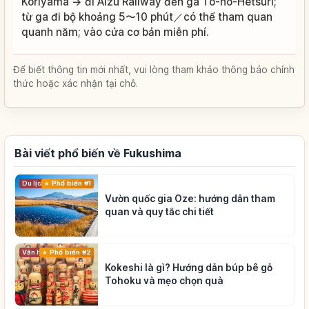
Koriyama → đi Aizu Railway đến ga To-no-Hetsuri;
từ ga đi bộ khoảng 5〜10 phút／có thể tham quan
quanh năm; vào cửa cơ bản miễn phí.
Để biết thông tin mới nhất, vui lòng tham khảo thông báo chính
thức hoặc xác nhận tại chỗ.
Bài viết phổ biến về Fukushima
Du lịch
Phổ biến #1
Vườn quốc gia Oze: hướng dẫn tham
quan và quy tắc chi tiết
Phổ biến #2
Văn hóa truyền thống
Kokeshi là gì? Hướng dẫn búp bê gỗ
Tohoku và mẹo chọn quà