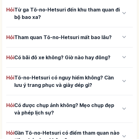
Hỏi
Từ ga Tō-no-Hetsuri đến khu tham quan đi
keyboard_arrow_down
bộ bao xa?
keyboard_arrow_down
Hỏi
Tham quan Tō-no-Hetsuri mất bao lâu?
keyboard_arrow_down
Hỏi
Có bãi đỗ xe không? Giờ nào hay đông?
Hỏi
Tō-no-Hetsuri có nguy hiểm không? Cần
keyboard_arrow_down
lưu ý trang phục và giày dép gì?
Hỏi
Có được chụp ảnh không? Mẹo chụp đẹp
keyboard_arrow_down
và phép lịch sự?
Hỏi
Gần Tō-no-Hetsuri có điểm tham quan nào
keyboard_arrow_down