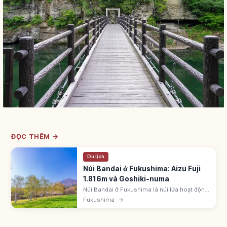
ĐỌC THÊM →
Du lịch
Núi Bandai ở Fukushima: Aizu Fuji
1.816m và Goshiki-numa
Núi Bandai ở Fukushima là núi lửa hoạt động
1.816m, một trong 100 núi nổi tiếng. 'Aizu
Fukushima
→
Fuji'. Phun trào lớn 1888 tạo Goshiki-numa
và hồ Hibara, Akimoto, Onogawa.