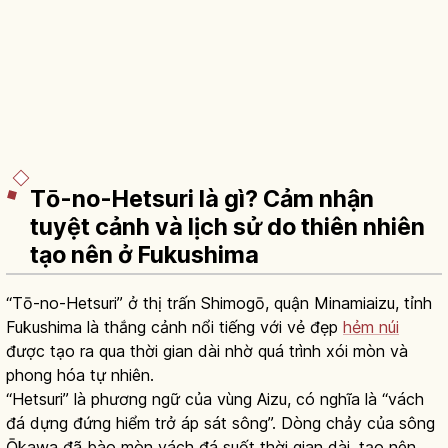
Tō-no-Hetsuri là gì? Cảm nhận
tuyệt cảnh và lịch sử do thiên nhiên
tạo nên ở Fukushima
“Tō-no-Hetsuri” ở thị trấn Shimogō, quận Minamiaizu, tỉnh
Fukushima là thắng cảnh nổi tiếng với vẻ đẹp
hẻm núi
được tạo ra qua thời gian dài nhờ quá trình xói mòn và
phong hóa tự nhiên.
“Hetsuri” là phương ngữ của vùng Aizu, có nghĩa là “vách
đá dựng đứng hiểm trở áp sát sông”. Dòng chảy của sông
Ōkawa đã bào mòn vách đá suốt thời gian dài, tạo nên