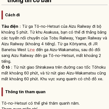
thông tin cơ bản
Cách đi
Tàu điện
：Từ ga Tō-no-Hetsuri của Aizu Railway đi bộ
khoảng 5 phút. Từ khu Asakusa, bạn có thể đi thẳng bằng
các tuyến nối chuyến của Tobu Railway, Yagan Railway và
Aizu Railway (khoảng 4 tiếng). Từ ga Kōriyama, đi JR
Banetsu West L
ine
đến ga Aizu-Wakamatsu, sau đó đổi
sang Aizu Railway đến ga Tō-no-Hetsuri, mất khoảng 2
tiếng.
Ô tô
：Từ nút giao Shirakawa trên đường cao tốc Tōhoku
mất khoảng 60 phút, và từ nút giao Aizu-Wakamatsu cũng
mất khoảng 60 phút. Khu vực xung quanh có chỗ đỗ xe.
Thông tin tham quan
Tō-no-Hetsuri có thể ghé thăm quanh năm.
Tham quan miễn phí.