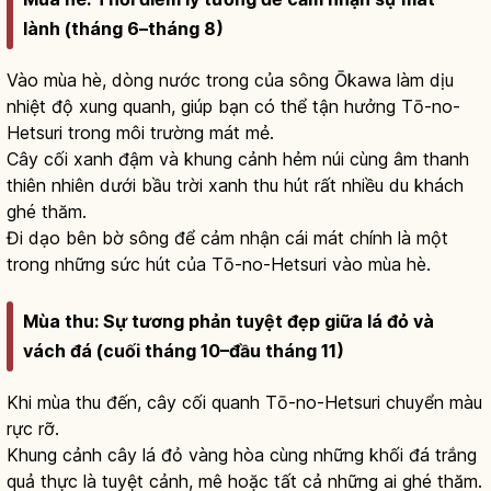
lành (tháng 6–tháng 8)
Vào mùa hè, dòng nước trong của sông Ōkawa làm dịu
nhiệt độ xung quanh, giúp bạn có thể tận hưởng Tō-no-
Hetsuri trong môi trường mát mẻ.
Cây cối xanh đậm và khung cảnh hẻm núi cùng âm thanh
thiên nhiên dưới bầu trời xanh thu hút rất nhiều du khách
ghé thăm.
Đi dạo bên bờ sông để cảm nhận cái mát chính là một
trong những sức hút của Tō-no-Hetsuri vào mùa hè.
Mùa thu: Sự tương phản tuyệt đẹp giữa lá đỏ và
vách đá (cuối tháng 10–đầu tháng 11)
Khi mùa thu đến, cây cối quanh Tō-no-Hetsuri chuyển màu
rực rỡ.
Khung cảnh cây lá đỏ vàng hòa cùng những khối đá trắng
quả thực là tuyệt cảnh, mê hoặc tất cả những ai ghé thăm.