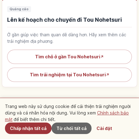
Quảng cáo
Lên kế hoạch cho chuyến đi Tou Nohetsuri
Ở gần giúp việc tham quan dễ dàng hơn. Hãy xem thêm các
trải nghiệm địa phương.
Tìm chỗ ở gần Tou Nohetsuri
↗
Tìm trải nghiệm tại Tou Nohetsuri
↗
Trang web này sử dụng cookie để cải thiện trải nghiệm người
dùng và cá nhân hóa nội dung. Vui lòng xem
Chính sách bảo
Gần đây
Điểm đến gợi ý gần đây
mật
để biết thêm chi tiết.
Chấp nhận tất cả
Từ chối tất cả
Cài đặt
Xem các bài viết gợi ý trong khu vực này