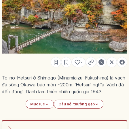
2
To-no-Hetsuri ở Shimogo (Minamiaizu, Fukushima) là vách
đá sông Okawa bào mòn ~200m. 'Hetsuri' nghĩa 'vách đá
dốc đứng'. Danh lam thiên nhiên quốc gia 1943.
Mục lục
Câu hỏi thường gặp