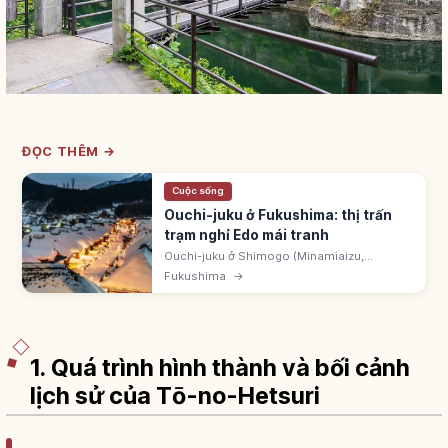
ĐỌC THÊM →
Cuộc sống
Ouchi-juku ở Fukushima: thị trấn
trạm nghỉ Edo mái tranh
Ouchi-juku ở Shimogo (Minamiaizu,
Fukushima) là thị trấn trạm nghỉ tuyến Aizu-
Fukushima
→
Nikko thời Edo. Dãy nhà mái tranh. Khu bảo
tồn kiến trúc truyền thống 1981.
1. Quá trình hình thành và bối cảnh
lịch sử của Tō-no-Hetsuri