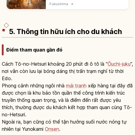
thạch nhũ tổng dài 4.218m, mở cửa 600m.
Fukushima
→
Phát hiện tình cờ năm 1969, mở 1973. Đại
sảnh Takine Goten cao 29m là điểm nhấn.
5. Thông tin hữu ích cho du khách
Điểm tham quan gần đó
Cách Tō-no-Hetsuri khoảng 20 phút đi ô tô là “
Ōuchi-juku
”,
nơi vẫn còn lưu lại bóng dáng thị trấn trạm nghỉ từ thời
Edo.
Phong cảnh những ngôi nhà
mái tranh
xếp hàng tại đây đã
được chọn là khu bảo tồn quần thể công trình kiến trúc
truyền thống quan trọng, và là điểm đến rất được yêu
thích, thường được du khách kết hợp tham quan cùng Tō-
no-Hetsuri.
Ngoài ra, bạn cũng có thể tận hưởng suối nước nóng tự
nhiên tại Yunokami
Onsen
.