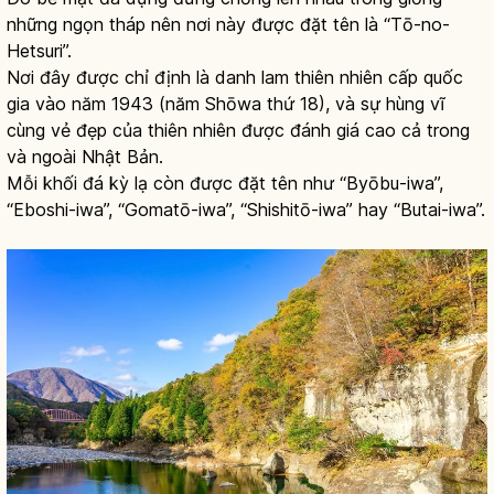
những ngọn tháp nên nơi này được đặt tên là “Tō-no-
Hetsuri”.
Nơi đây được chỉ định là danh lam thiên nhiên cấp quốc
gia vào năm 1943 (năm Shōwa thứ 18), và sự hùng vĩ
cùng vẻ đẹp của thiên nhiên được đánh giá cao cả trong
và ngoài Nhật Bản.
Mỗi khối đá kỳ lạ còn được đặt tên như “Byōbu-iwa”,
“Eboshi-iwa”, “Gomatō-iwa”, “Shishitō-iwa” hay “Butai-iwa”.