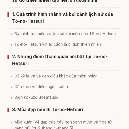
sử do thiên nhiên tạo nên ở Fukushima
1. Quá trình hình thành và bối cảnh lịch sử của
Tō-no-Hetsuri
Địa hình tự nhiên và lịch sử xói mòn của Tō-no-Hetsuri
Tō-no-Hetsuri với tư cách là di tích thiên nhiên
2. Những điểm tham quan nổi bật tại Tō-no-
Hetsuri
Đá kỳ lạ và vẻ đẹp điêu khắc của thiên nhiên
Cầu treo và điểm ngắm cảnh
Điện Kokūzō Bosatsudō
3. Mùa đẹp nên đi Tō-no-Hetsuri
Mùa xuân: Vẻ đẹp của cây non xanh mướt và hoa tử
đằng núi (cuối tháng 4–tháng 5)