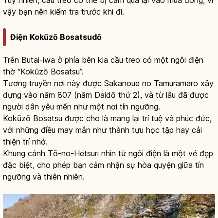
vậy bạn nên kiểm tra trước khi đi.
Điện Kokūzō Bosatsudō
Trên Butai-iwa ở phía bên kia cầu treo có một ngôi điện
thờ “Kokūzō Bosatsu”.
Tương truyền nơi này được Sakanoue no Tamuramaro xây
dựng vào năm 807 (năm Daidō thứ 2), và từ lâu đã được
người dân yêu mến như một nơi tín ngưỡng.
Kokūzō Bosatsu được cho là mang lại trí tuệ và phúc đức,
với những điều may mắn như thành tựu học tập hay cải
thiện trí nhớ.
Khung cảnh Tō-no-Hetsuri nhìn từ ngôi điện là một vẻ đẹp
đặc biệt, cho phép bạn cảm nhận sự hòa quyện giữa tín
ngưỡng và thiên nhiên.