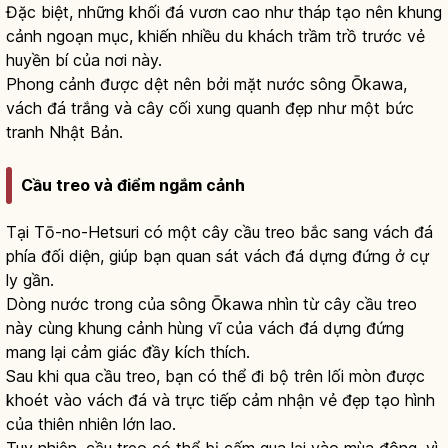
Đặc biệt, những khối đá vươn cao như tháp tạo nên khung
cảnh ngoạn mục, khiến nhiều du khách trầm trồ trước vẻ
huyền bí của nơi này.
Phong cảnh được dệt nên bởi mặt nước sông Ōkawa,
vách đá trắng và cây cối xung quanh đẹp như một bức
tranh Nhật Bản.
Cầu treo và điểm ngắm cảnh
Tại Tō-no-Hetsuri có một cây cầu treo bắc sang vách đá
phía đối diện, giúp bạn quan sát vách đá dựng đứng ở cự
ly gần.
Dòng nước trong của sông Ōkawa nhìn từ cây cầu treo
này cùng khung cảnh hùng vĩ của vách đá dựng đứng
mang lại cảm giác đầy kích thích.
Sau khi qua cầu treo, bạn có thể đi bộ trên lối mòn được
khoét vào vách đá và trực tiếp cảm nhận vẻ đẹp tạo hình
của thiên nhiên lớn lao.
Tuy nhiên, cầu treo có thể bị cấm qua lại vào mùa đông, vì