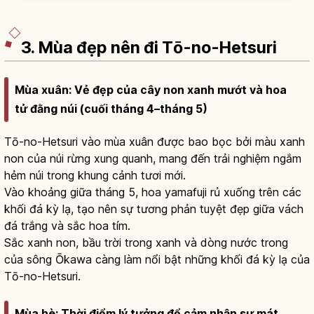
màu khác nhau do khoáng chất.
3. Mùa đẹp nên đi Tō-no-Hetsuri
Mùa xuân: Vẻ đẹp của cây non xanh mướt và hoa
tử đằng núi (cuối tháng 4–tháng 5)
Tō-no-Hetsuri vào mùa xuân được bao bọc bởi màu xanh
non của núi rừng xung quanh, mang đến trải nghiệm ngắm
hẻm núi trong khung cảnh tươi mới.
Vào khoảng giữa tháng 5, hoa yamafuji rủ xuống trên các
khối đá kỳ lạ, tạo nên sự tương phản tuyệt đẹp giữa vách
đá trắng và sắc hoa tím.
Sắc xanh non, bầu trời trong xanh và dòng nước trong
của sông Ōkawa càng làm nổi bật những khối đá kỳ lạ của
Tō-no-Hetsuri.
Mùa hè: Thời điểm lý tưởng để cảm nhận sự mát