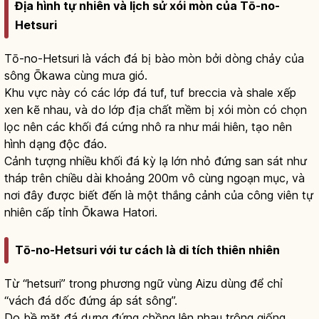
Địa hình tự nhiên và lịch sử xói mòn của Tō-no-
Hetsuri
Tō-no-Hetsuri là vách đá bị bào mòn bởi dòng chảy của
sông Ōkawa cùng mưa gió.
Khu vực này có các lớp đá tuf, tuf breccia và shale xếp
xen kẽ nhau, và do lớp địa chất mềm bị xói mòn có chọn
lọc nên các khối đá cứng nhô ra như mái hiên, tạo nên
hình dạng độc đáo.
Cảnh tượng nhiều khối đá kỳ lạ lớn nhỏ đứng san sát như
tháp trên chiều dài khoảng 200m vô cùng ngoạn mục, và
nơi đây được biết đến là một thắng cảnh của công viên tự
nhiên cấp tỉnh Ōkawa Hatori.
Tō-no-Hetsuri với tư cách là di tích thiên nhiên
Từ “hetsuri” trong phương ngữ vùng Aizu dùng để chỉ
“vách đá dốc đứng áp sát sông”.
Do bề mặt đá dựng đứng chồng lên nhau trông giống