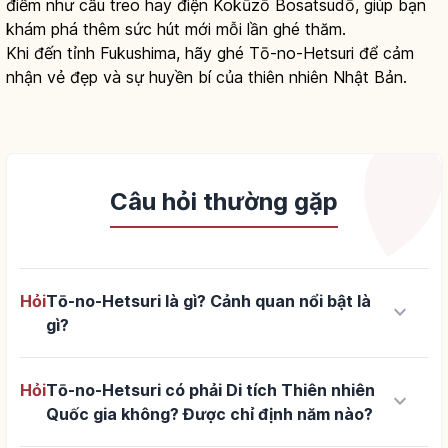
điểm như cầu treo hay điện Kokūzō Bosatsudō, giúp bạn
khám phá thêm sức hút mới mỗi lần ghé thăm.
Khi đến tỉnh Fukushima, hãy ghé Tō-no-Hetsuri để cảm
nhận vẻ đẹp và sự huyền bí của thiên nhiên Nhật Bản.
Câu hỏi thường gặp
Hỏi
Tō-no-Hetsuri là gì? Cảnh quan nổi bật là
keyboard_arrow_down
gì?
Hỏi
Tō-no-Hetsuri có phải Di tích Thiên nhiên
keyboard_arrow_down
Quốc gia không? Được chỉ định năm nào?