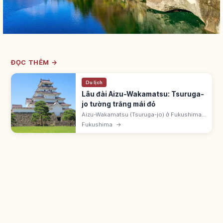
ĐỌC THÊM →
Du lịch
Lâu đài Aizu-Wakamatsu: Tsuruga-
jo tường trắng mái đỏ
Aizu-Wakamatsu (Tsuruga-jo) ở Fukushima
nổi bật với tường trắng và mái ngói đỏ hiếm
Fukushima
→
thấy. Khởi đầu 1384, đổi tên Tsuruga-jo năm
1593 bởi Gamo Ujisato.