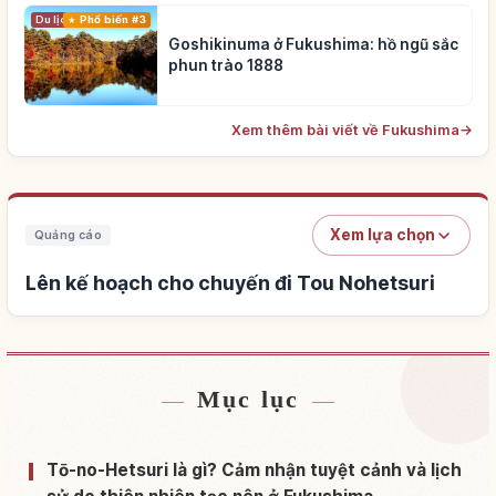
Du lịch
Phổ biến #3
Goshikinuma ở Fukushima: hồ ngũ sắc
phun trào 1888
Xem thêm bài viết về Fukushima
→
Xem lựa chọn
Quảng cáo
Lên kế hoạch cho chuyến đi Tou Nohetsuri
Mục lục
Tìm chỗ ở gần Tou Nohetsuri
↗
Tìm trải nghiệm tại Tou Nohetsuri
↗
Tō-no-Hetsuri là gì? Cảm nhận tuyệt cảnh và lịch