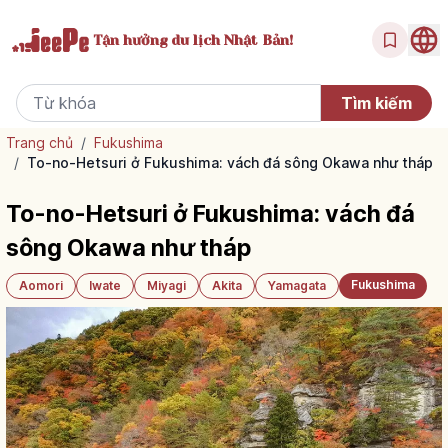
Tận hưởng
du lịch Nhật Bản!
Trang chủ
/
Fukushima
/
To-no-Hetsuri ở Fukushima: vách đá sông Okawa như tháp
To-no-Hetsuri ở Fukushima: vách đá
sông Okawa như tháp
Fukushima
Aomori
Iwate
Miyagi
Akita
Yamagata