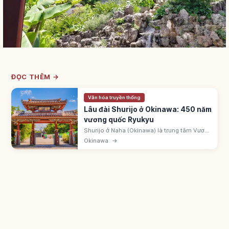
ĐỌC THÊM →
Văn hóa truyền thống
Lâu đài Shurijo ở Okinawa: 450 năm
vương quốc Ryukyu
Shurijo ở Naha (Okinawa) là trung tâm Vương
quốc Ryukyu suốt 450 năm. UNESCO 2000.
Okinawa
→
Chính điện cháy 10/2019, đang phục dựng.
Cổng Shureimon vẫn mở tham quan.