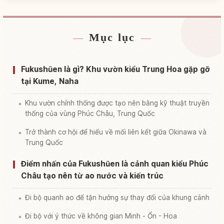
Mục lục
Tìm chỗ ở gần Vườn Fukushuu Sono
↗
Tìm trải nghiệm tại Vườn Fukushuu Sono
↗
Fukushūen là gì? Khu vườn kiểu Trung Hoa gặp gỡ
tại Kume, Naha
Khu vườn chính thống được tạo nên bằng kỹ thuật truyền
thống của vùng Phúc Châu, Trung Quốc
Trở thành cơ hội để hiểu về mối liên kết giữa Okinawa và
Trung Quốc
Điểm nhấn của Fukushūen là cảnh quan kiểu Phúc
Châu tạo nên từ ao nước và kiến trúc
Đi bộ quanh ao để tận hưởng sự thay đổi của khung cảnh
Đi bộ với ý thức về không gian Minh - Ổn - Hoa