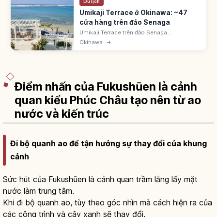
Du lịch
Umikaji Terrace ở Okinawa: ~47
cửa hàng trên đảo Senaga
Umikaji Terrace trên đảo Senaga
(Tomigusuku, Okinawa) cách sân bay Naha
Okinawa
→
15 phút. Khu tường trắng với ~47 cửa hàng
hướng biển, đẹp như resort Địa Trung Hải.
Điểm nhấn của Fukushūen là cảnh
quan kiểu Phúc Châu tạo nên từ ao
nước và kiến trúc
Đi bộ quanh ao để tận hưởng sự thay đổi của khung
cảnh
Sức hút của Fukushūen là cảnh quan trầm lắng lấy mặt
nước làm trung tâm.
Khi đi bộ quanh ao, tùy theo góc nhìn mà cách hiện ra của
các công trình và cây xanh sẽ thay đổi.