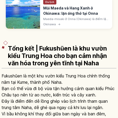
Du lịch
Mũi Maeda và Hang Xanh ở
Okinawa: lặn ống thở tại Onna
Maeda-misaki ở Onna (Okinawa) là điểm lặn
biển và lặn ống thở nổi tiếng Nhật Bản. Hang
Okinawa
→
Xanh phát sáng huyền ảo. Từ sân bay Naha
~1-1,5 giờ ô tô. Bãi đỗ 100 yên/giờ.
Tổng kết | Fukushūen là khu vườn
kiểu Trung Hoa cho bạn cảm nhận
văn hóa trong yên tĩnh tại Naha
Fukushūen là một khu vườn kiểu Trung Hoa chính thống
nằm tại Kume, thành phố Naha.
Bạn có thể vừa đi bộ vừa tận hưởng cảnh quan kiểu Phúc
Châu tạo nên từ ao nước, kiến trúc và cây xanh.
Đây là điểm đến dễ lồng ghép vào lịch trình tham quan
trung tâm Naha, dễ ghé qua ngay cả khi lưu lại ngắn.
Vì bầu không khí thay đổi giữa ban ngày và ban đêm,