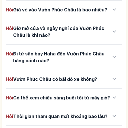
keyboard_arrow_down
Hỏi
Giá vé vào Vườn Phúc Châu là bao nhiêu?
Hỏi
Giờ mở cửa và ngày nghỉ của Vườn Phúc
keyboard_arrow_down
Châu là khi nào?
Hỏi
Đi từ sân bay Naha đến Vườn Phúc Châu
keyboard_arrow_down
bằng cách nào?
keyboard_arrow_down
Hỏi
Vườn Phúc Châu có bãi đỗ xe không?
keyboard_arrow_down
Hỏi
Có thể xem chiếu sáng buổi tối từ mấy giờ?
keyboard_arrow_down
Hỏi
Thời gian tham quan mất khoảng bao lâu?