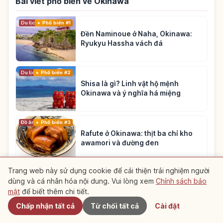
Bài viết phổ biến về Okinawa
Du lịch
Phổ biến #1
Đền Naminoue ở Naha, Okinawa:
Ryukyu Hassha vách đá
Du lịch
Phổ biến #2
Shisa là gì? Linh vật hộ mệnh
Okinawa và ý nghĩa há miệng
Đồ ăn
Phổ biến #3
Rafute ở Okinawa: thịt ba chỉ kho
awamori và đường đen
Trang web này sử dụng cookie để cải thiện trải nghiệm người
Xem thêm bài viết về Okinawa
→
dùng và cá nhân hóa nội dung. Vui lòng xem
Chính sách bảo
Gần đây
mật
để biết thêm chi tiết.
Chấp nhận tất cả
Từ chối tất cả
Cài đặt
Tổng hợp lộ trình gợi ý