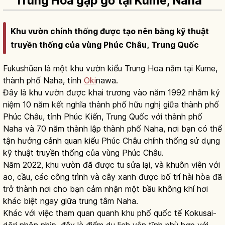
Trung Hoa gặp gỡ tại Kume, Naha
Khu vườn chính thống được tạo nên bằng kỹ thuật
truyền thống của vùng Phúc Châu, Trung Quốc
Fukushūen là một khu vườn kiểu Trung Hoa nằm tại Kume,
thành phố Naha, tỉnh
Oki
nawa.
Đây là khu vườn được khai trương vào năm 1992 nhằm kỷ
niệm 10 năm kết nghĩa thành phố hữu nghị giữa thành phố
Phúc Châu, tỉnh Phúc Kiến, Trung Quốc với thành phố
Naha và 70 năm thành lập thành phố Naha, nơi bạn có thể
tận hưởng cảnh quan kiểu Phúc Châu chính thống sử dụng
kỹ thuật truyền thống của vùng Phúc Châu.
Năm 2022, khu vườn đã được tu sửa lại, và khuôn viên với
ao, cầu, các công trình và cây xanh được bố trí hài hòa đã
trở thành nơi cho bạn cảm nhận một bầu không khí hơi
khác biệt ngay giữa trung tâm Naha.
Khác với việc tham quan quanh khu phố quốc tế Kokusai-
dōri nhộn nhịp, đây là điểm du lịch yên tĩnh phù hợp với