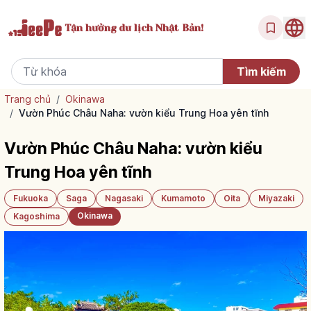
Tận hưởng
du lịch Nhật Bản!
Trang chủ
/
Okinawa
/
Vườn Phúc Châu Naha: vườn kiểu Trung Hoa yên tĩnh
Vườn Phúc Châu Naha: vườn kiểu
Trung Hoa yên tĩnh
Fukuoka
Saga
Nagasaki
Kumamoto
Oita
Miyazaki
Okinawa
Kagoshima