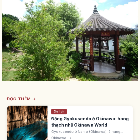
ĐỌC THÊM →
Du lịch
Động Gyokusendo ở Okinawa: hang
thạch nhũ Okinawa World
Gyokusendo ở Nanjo (Okinawa) là hang
thạch nhũ dài 5.000m trong Okinawa World,
Okinawa
→