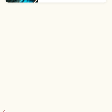
mở 890m. Có hơn 1 triệu nhũ đá, khu Yari
Tenjo. Nhiệt độ trong hang ~21°C.