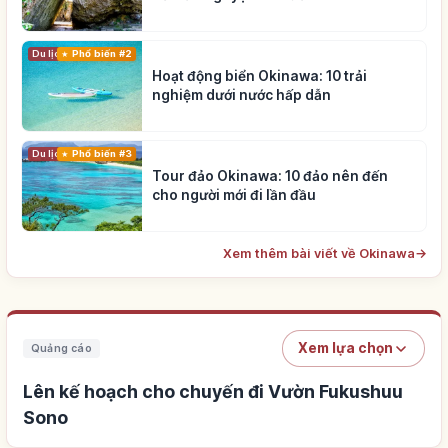
Du lịch
Phổ biến #2
Hoạt động biển Okinawa: 10 trải
nghiệm dưới nước hấp dẫn
Du lịch
Phổ biến #3
Tour đảo Okinawa: 10 đảo nên đến
cho người mới đi lần đầu
Xem thêm bài viết về Okinawa
→
Xem lựa chọn
Quảng cáo
Lên kế hoạch cho chuyến đi Vườn Fukushuu
Sono