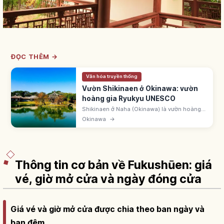
ĐỌC THÊM →
Văn hóa truyền thống
Vườn Shikinaen ở Okinawa: vườn
hoàng gia Ryukyu UNESCO
Shikinaen ở Naha (Okinawa) là vườn hoàng
gia Ryukyu lập 1799. UNESCO 2000 'Gusuku
Okinawa
→
và tài sản Vương quốc Ryukyu'. ~42.000m².
Hồ Shinji-ike và lục giác đình.
Thông tin cơ bản về Fukushūen: giá
vé, giờ mở cửa và ngày đóng cửa
Giá vé và giờ mở cửa được chia theo ban ngày và
ban đêm