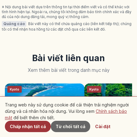
※ Nội dung bài viết dựa trên thông tin tại thời điểm viết và có thể khác với
tình hình hiện tại. Ngoài ra, chúng tôi không đảm bảo tính chính xác và đầy
đủ của nội dung đăng tải, mong quý vị thông cảm.
Quảng cáo
Bài viết này có thể chứa quảng cáo (liên kết tiếp thị); chúng
tôi có thể nhận hoa hồng từ các đặt chỗ qua các liên kết đó.
Bài viết liên quan
Xem thêm bài viết trong danh mục này
Kyoto
Kyoto
Trang web này sử dụng cookie để cải thiện trải nghiệm người
dùng và cá nhân hóa nội dung. Vui lòng xem
Chính sách bảo
Gần đây
mật
để biết thêm chi tiết.
Chấp nhận tất cả
Từ chối tất cả
Cài đặt
Amanohashidate ở Kyoto: dải
Sagano Torokko ở Ky