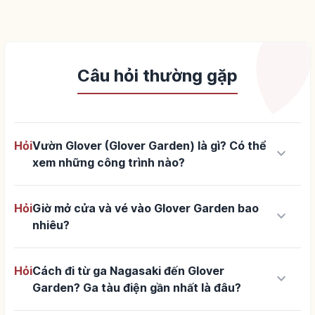
Câu hỏi thường gặp
Hỏi
Vườn Glover (Glover Garden) là gì? Có thể
keyboard_arrow_down
xem những công trình nào?
Hỏi
Giờ mở cửa và vé vào Glover Garden bao
keyboard_arrow_down
nhiêu?
Hỏi
Cách đi từ ga Nagasaki đến Glover
keyboard_arrow_down
Garden? Ga tàu điện gần nhất là đâu?