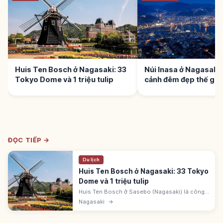
Huis Ten Bosch ở Nagasaki: 33
Núi Inasa ở Nagasaki
Tokyo Dome và 1 triệu tulip
cảnh đêm đẹp thế giới
ĐỌC TIẾP →
Du lịch
Huis Ten Bosch ở Nagasaki: 33 Tokyo
Dome và 1 triệu tulip
Huis Ten Bosch ở Sasebo (Nagasaki) là công
viên Hà Lan rộng ~33 Tokyo Dome. Lễ hội Tulip
Nagasaki
→
1 triệu bông. Đêm ~13 triệu LED. Hơn 40 trò
chơi, khách sạn và onsen.