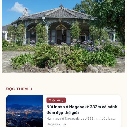
ĐỌC THÊM →
Cuộc sống
Núi Inasa ở Nagasaki: 333m và cảnh
đêm đẹp thế giới
Núi Inasa ở Nagasaki cao 333m, thuộc ba
cảnh đêm mới đẹp nhất thế giới (2012, tái
Nagasaki
→