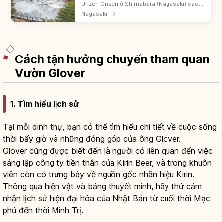
Unzen Onsen ở Shimabara (Nagasaki) cao
~700m, trong Công viên quốc gia Unzen-
Nagasaki
→
Amakusa - công viên quốc gia đầu tiên Nhật
Bản 1934. Có Unzen Jigoku phun hơi.
Cách tận hưởng chuyến tham quan
Vườn Glover
1. Tìm hiểu lịch sử
Tại mỗi dinh thự, bạn có thể tìm hiểu chi tiết về cuộc sống
thời bấy giờ và những đóng góp của ông Glover.
Glover cũng được biết đến là người có liên quan đến việc
sáng lập công ty tiền thân của Kirin Beer, và trong khuôn
viên còn có trưng bày về nguồn gốc nhãn hiệu Kirin.
Thông qua hiện vật và bảng thuyết minh, hãy thử cảm
nhận lịch sử hiện đại hóa của Nhật Bản từ cuối thời Mạc
phủ đến thời Minh Trị.