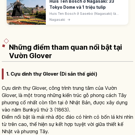
Huis Ten Bosch ở Nagasaki: 33
Tokyo Dome và 1 triệu tulip
Huis Ten Bosch ở Sasebo (Nagasaki) là
công viên Hà Lan rộng ~33 Tokyo Dome. Lễ
Nagasaki
→
hội Tulip 1 triệu bông. Đêm ~13 triệu LED. Hơn
40 trò chơi, khách sạn và onsen.
Những điểm tham quan nổi bật tại
Vườn Glover
1. Cựu dinh thự Glover (Di sản thế giới)
Cựu dinh thự Glover, công trình trung tâm của Vườn
Glover, là một trong những kiến trúc gỗ phong cách Tây
phương cổ nhất còn tồn tại ở Nhật Bản, được xây dựng
vào năm Bunkyū thứ 3 (1863).
Điểm nổi bật là mái nhà độc đáo có hình cỏ bốn lá khi nhìn
từ trên cao, thể hiện sự kết hợp tuyệt vời giữa thiết kế
Nhật và phương Tây.