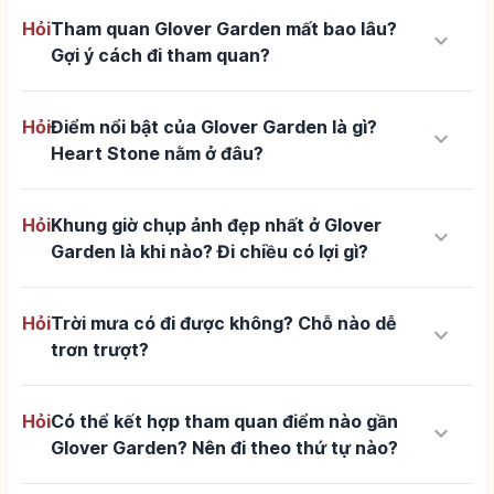
Hỏi
Tham quan Glover Garden mất bao lâu?
keyboard_arrow_down
Gợi ý cách đi tham quan?
Hỏi
Điểm nổi bật của Glover Garden là gì?
keyboard_arrow_down
Heart Stone nằm ở đâu?
Hỏi
Khung giờ chụp ảnh đẹp nhất ở Glover
keyboard_arrow_down
Garden là khi nào? Đi chiều có lợi gì?
Hỏi
Trời mưa có đi được không? Chỗ nào dễ
keyboard_arrow_down
trơn trượt?
Hỏi
Có thể kết hợp tham quan điểm nào gần
keyboard_arrow_down
Glover Garden? Nên đi theo thứ tự nào?