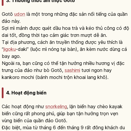
3. Thưởng thức ẩm thực Gotō
Gotō
udon
là một trong những đặc sản nổi tiếng của quần
đảo này.
Sợi mì mảnh được quét dầu hoa trà và kéo thủ công có độ
dai tốt, đồng thời tạo cảm giác trơn mượt dễ ăn.
Tại địa phương, cách ăn truyền thống được yêu thích là
“
jigoku
-daki” (luộc mì nóng tại bàn), ăn kèm nước dùng cá
bay ago.
Ngoài ra, bạn cũng có thể tận hưởng nhiều hương vị đặc
trưng của đảo như bò Gotō,
sashimi
tươi ngon hay
kankoro mochi (bánh mochi trộn khoai lang khô).
4. Hoạt động biển
Các hoạt động như
snorkeling
, lặn biển hay chèo kayak
biển cũng rất phong phú, giúp bạn tận hưởng trọn vẹn
vùng biển của quần đảo Gotō.
Đặc biệt, mùa từ tháng 6 đến tháng 9 rất đông khách du