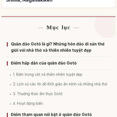
Mục lục
Tìm chỗ ở gần Đảo Gotou Retsu Shima,
↗
Nagasakiken
Quần đảo Gotō là gì? Những hòn đảo di sản thế
Tìm trải nghiệm tại Đảo Gotou Retsu Shima,
giới với nhà thờ và thiên nhiên tuyệt đẹp
↗
Nagasakiken
Điểm hấp dẫn của quần đảo Gotō
1. Biển trong vắt và thiên nhiên tuyệt đẹp
2. Lịch sử các tín đồ Kitô giáo ẩn mình và những nhà thờ
3. Thưởng thức ẩm thực Gotō
4. Hoạt động biển
Điểm tham quan nổi bật ở quần đảo Gotō