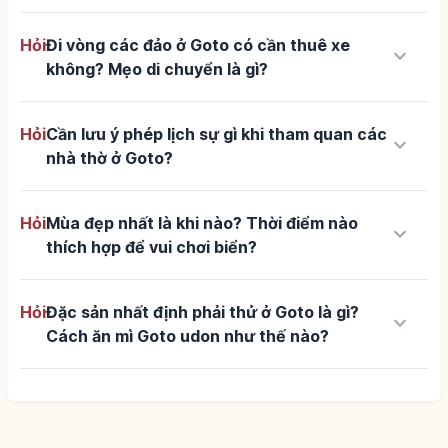
Hỏi
Đi vòng các đảo ở Goto có cần thuê xe
keyboard_arrow_down
không? Mẹo di chuyển là gì?
Hỏi
Cần lưu ý phép lịch sự gì khi tham quan các
keyboard_arrow_down
nhà thờ ở Goto?
Hỏi
Mùa đẹp nhất là khi nào? Thời điểm nào
keyboard_arrow_down
thích hợp để vui chơi biển?
Hỏi
Đặc sản nhất định phải thử ở Goto là gì?
keyboard_arrow_down
Cách ăn mì Goto udon như thế nào?