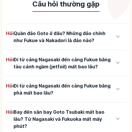
Câu hỏi thường gặp
Hỏi
Quần đảo Goto ở đâu? Những đảo chính
keyboard_arrow_down
như Fukue và Nakadori là đảo nào?
Hỏi
Đi từ cảng Nagasaki đến cảng Fukue bằng
keyboard_arrow_down
tàu cánh ngầm (jetfoil) mất bao lâu?
Hỏi
Đi từ cảng Nagasaki đến cảng Fukue bằng
keyboard_arrow_down
phà mất bao lâu?
Hỏi
Bay đến sân bay Goto Tsubaki mất bao
keyboard_arrow_down
lâu? Từ Nagasaki và Fukuoka mất mấy
phút?