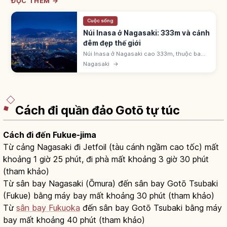
ĐỌC THÊM →
Cuộc sống
Núi Inasa ở Nagasaki: 333m và cảnh
đêm đẹp thế giới
Núi Inasa ở Nagasaki cao 333m, thuộc ba
cảnh đêm mới đẹp nhất thế giới (2012, tái
Nagasaki
→
2021). Đài quan sát kính 360 độ nhìn thành
phố như hộp châu báu.
Cách đi quần đảo Gotō tự túc
Cách đi đến Fukue-jima
Từ cảng Nagasaki đi Jetfoil (tàu cánh ngầm cao tốc) mất
khoảng 1 giờ 25 phút, đi phà mất khoảng 3 giờ 30 phút
(tham khảo)
Từ sân bay Nagasaki (Ōmura) đến sân bay Gotō Tsubaki
(Fukue) bằng máy bay mất khoảng 30 phút (tham khảo)
Từ
sân bay Fukuoka
đến sân bay Gotō Tsubaki bằng máy
bay mất khoảng 40 phút (tham khảo)