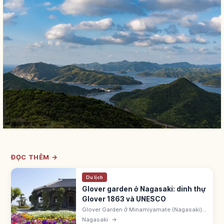
ĐỌC THÊM →
Du lịch
Glover garden ở Nagasaki: dinh thự
Glover 1863 và UNESCO
Glover Garden ở Minamiyamate (Nagasaki)
rộng 30.000m² với biệt thự kiểu Tây thời Mạc
Nagasaki
→