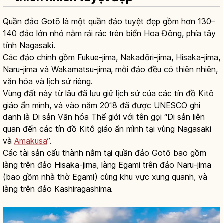
Quần đảo Gotō là một quần đảo tuyệt đẹp gồm hơn 130–
140 đảo lớn nhỏ nằm rải rác trên biển Hoa Đông, phía tây
tỉnh Nagasaki.
Các đảo chính gồm Fukue-jima, Nakadōri-jima, Hisaka-jima,
Naru-jima và Wakamatsu-jima, mỗi đảo đều có thiên nhiên,
văn hóa và lịch sử riêng.
Vùng đất này từ lâu đã lưu giữ lịch sử của các tín đồ Kitô
giáo ẩn mình, và vào năm 2018 đã được UNESCO ghi
danh là Di sản Văn hóa Thế giới với tên gọi “Di sản liên
quan đến các tín đồ Kitô giáo ẩn mình tại vùng Nagasaki
và
Amakusa
”.
Các tài sản cấu thành nằm tại quần đảo Gotō bao gồm
làng trên đảo Hisaka-jima, làng Egami trên đảo Naru-jima
(bao gồm nhà thờ Egami) cùng khu vực xung quanh, và
làng trên đảo Kashiragashima.