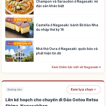
Champon và Saraudon ở Nagasaki: mì
đặc sản khác biệt
Đồ ăn
Phổ biến #2
Castella ở Nagasaki: bánh Bồ Đào Nha
du nhập thế kỷ 16
Du lịch
Phổ biến #3
Nhà thờ Oura ở Nagasaki: quốc bảo và
phát hiện tín đồ
Xem thêm bài viết về Nagasaki
→
Xem lựa chọn
Quảng cáo
Lên kế hoạch cho chuyến đi Đảo Gotou Retsu
Shima, Nagasakiken