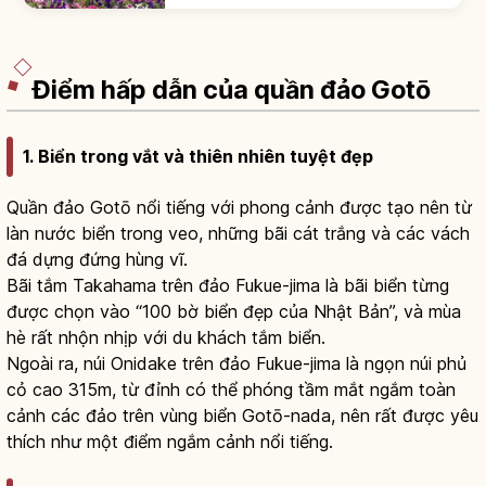
phủ-Minh Trị. Dinh thự Glover xây 1863,
UNESCO 'Cách mạng công nghiệp'.
Điểm hấp dẫn của quần đảo Gotō
1. Biển trong vắt và thiên nhiên tuyệt đẹp
Quần đảo Gotō nổi tiếng với phong cảnh được tạo nên từ
làn nước biển trong veo, những bãi cát trắng và các vách
đá dựng đứng hùng vĩ.
Bãi tắm Takahama trên đảo Fukue-jima là bãi biển từng
được chọn vào “100 bờ biển đẹp của Nhật Bản”, và mùa
hè rất nhộn nhịp với du khách tắm biển.
Ngoài ra, núi Onidake trên đảo Fukue-jima là ngọn núi phủ
cỏ cao 315m, từ đỉnh có thể phóng tầm mắt ngắm toàn
cảnh các đảo trên vùng biển Gotō-nada, nên rất được yêu
thích như một điểm ngắm cảnh nổi tiếng.