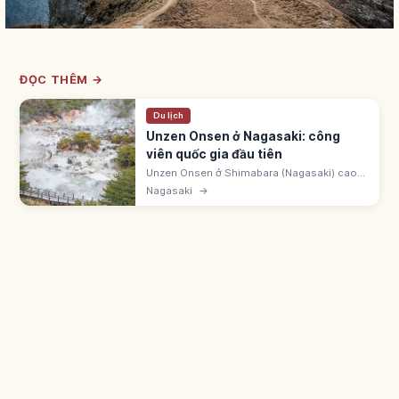
ĐỌC THÊM →
Du lịch
Unzen Onsen ở Nagasaki: công
viên quốc gia đầu tiên
Unzen Onsen ở Shimabara (Nagasaki) cao
~700m, trong Công viên quốc gia Unzen-
Nagasaki
→
Amakusa - công viên quốc gia đầu tiên Nhật
Bản 1934. Có Unzen Jigoku phun hơi.