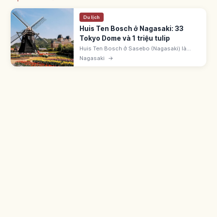
Du lịch
Huis Ten Bosch ở Nagasaki: 33
Tokyo Dome và 1 triệu tulip
Huis Ten Bosch ở Sasebo (Nagasaki) là
công viên Hà Lan rộng ~33 Tokyo Dome. Lễ
Nagasaki
→
hội Tulip 1 triệu bông. Đêm ~13 triệu LED. Hơn
40 trò chơi, khách sạn và onsen.