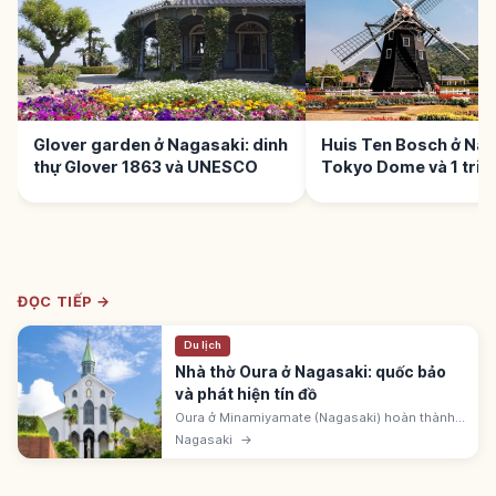
Glover garden ở Nagasaki: dinh
Huis Ten Bosch ở Nag
thự Glover 1863 và UNESCO
Tokyo Dome và 1 triệu
ĐỌC TIẾP →
Du lịch
Nhà thờ Oura ở Nagasaki: quốc bảo
và phát hiện tín đồ
Oura ở Minamiyamate (Nagasaki) hoàn thành
1864 là nhà thờ Kitô giáo cổ nhất Nhật Bản.
Nagasaki
→
Quốc bảo, UNESCO 2018. Kiến trúc Gothic.
Gắn với 'Phát hiện tín đồ' 1865.