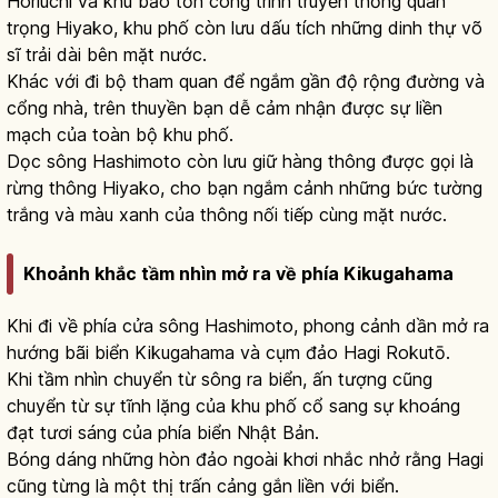
Horiuchi và khu bảo tồn công trình truyền thống quan
trọng Hiyako, khu phố còn lưu dấu tích những dinh thự võ
sĩ trải dài bên mặt nước.
Khác với đi bộ tham quan để ngắm gần độ rộng đường và
cổng nhà, trên thuyền bạn dễ cảm nhận được sự liền
mạch của toàn bộ khu phố.
Dọc sông Hashimoto còn lưu giữ hàng thông được gọi là
rừng thông Hiyako, cho bạn ngắm cảnh những bức tường
trắng và màu xanh của thông nối tiếp cùng mặt nước.
Khoảnh khắc tầm nhìn mở ra về phía Kikugahama
Khi đi về phía cửa sông Hashimoto, phong cảnh dần mở ra
hướng bãi biển Kikugahama và cụm đảo Hagi Rokutō.
Khi tầm nhìn chuyển từ sông ra biển, ấn tượng cũng
chuyển từ sự tĩnh lặng của khu phố cổ sang sự khoáng
đạt tươi sáng của phía biển Nhật Bản.
Bóng dáng những hòn đảo ngoài khơi nhắc nhở rằng Hagi
cũng từng là một thị trấn cảng gắn liền với biển.