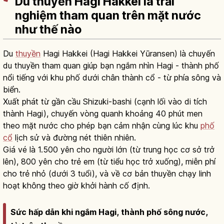
Du thuyền Hagi Hakkei là trải
nghiệm tham quan trên mặt nước
như thế nào
Du
thuyền
Hagi Hakkei (Hagi Hakkei Yūransen) là chuyến
du thuyền tham quan giúp bạn ngắm nhìn Hagi - thành phố
nổi tiếng với khu phố dưới chân thành cổ - từ phía sông và
biển.
Xuất phát từ gần cầu Shizuki-bashi (cạnh lối vào di tích
thành Hagi), chuyến vòng quanh khoảng 40 phút men
theo mặt nước cho phép bạn cảm nhận cùng lúc khu
phố
cổ
lịch sử và đường nét thiên nhiên.
Giá vé là 1.500 yên cho người lớn (từ trung học cơ sở trở
lên), 800 yên cho trẻ em (từ tiểu học trở xuống), miễn phí
cho trẻ nhỏ (dưới 3 tuổi), và về cơ bản thuyền chạy linh
hoạt không theo giờ khởi hành cố định.
Sức hấp dẫn khi ngắm Hagi, thành phố sông nước,