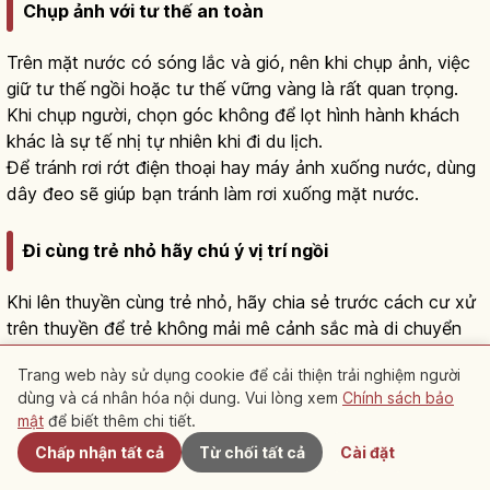
Chụp ảnh với tư thế an toàn
Trên mặt nước có sóng lắc và gió, nên khi chụp ảnh, việc
giữ tư thế ngồi hoặc tư thế vững vàng là rất quan trọng.
Khi chụp người, chọn góc không để lọt hình hành khách
khác là sự tế nhị tự nhiên khi đi du lịch.
Để tránh rơi rớt điện thoại hay máy ảnh xuống nước, dùng
dây đeo sẽ giúp bạn tránh làm rơi xuống mặt nước.
Đi cùng trẻ nhỏ hãy chú ý vị trí ngồi
Khi lên thuyền cùng trẻ nhỏ, hãy chia sẻ trước cách cư xử
trên thuyền để trẻ không mải mê cảnh sắc mà di chuyển
đột ngột.
Trang web này sử dụng cookie để cải thiện trải nghiệm người
Vì khi thấy mặt nước hay cây cầu trẻ dễ reo to, hãy nhẹ
dùng và cá nhân hóa nội dung. Vui lòng xem
Chính sách bảo
Gần đây
nhàng cho trẻ biết rằng những người xung quanh cũng
mật
để biết thêm chi tiết.
đang thưởng thức cảnh sắc để mọi người đều dễ chịu.
Chấp nhận tất cả
Từ chối tất cả
Cài đặt
Tìm hiểu về Du lịch
Khám phá Yamaguchi
Dù ở khoang thuyền có mái che vẫn có thể bị lắc, nên với
trẻ nhỏ, người lớn nên ở bên cạnh nâng đỡ cho an toàn.