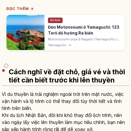
ĐỌC THÊM →
Du lịch
Đền Motonosumi ở Yamaguchi: 123
Torii đỏ hướng Ra biển
Motonosumi-jinja ở Nagato (Yamaguchi) có
123 cổng torii đỏ nối dài ra biển Nhật Bản.
Yamaguchi
→
Hòm công đức đặt trên cổng cao. Có 'Ryugu
no Shiofuki' nước biển phun mạnh.
Cách nghĩ về đặt chỗ, giá vé và thời
tiết cần biết trước khi lên thuyền
Vì du thuyền là trải nghiệm ngoài trời trên mặt nước, việc
vận hành và lộ trình có thể thay đổi tùy thời tiết và tình
hình trên biển.
Khi du lịch Nhật Bản, đôi khi khó thay đổi lịch trình, nên
vào ngày lấy việc lên thuyền làm mục tiêu chính, bạn nên
sắp xếp hành trình rộng rãi để dễ xoay xở.