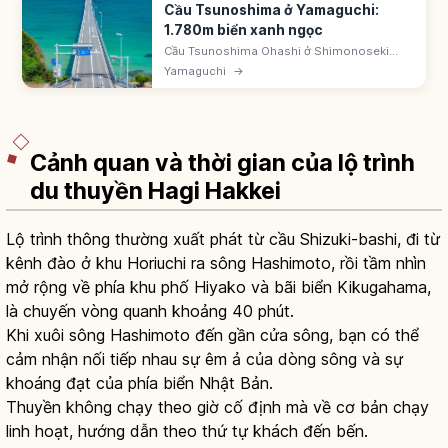
Cầu Tsunoshima ở Yamaguchi:
1.780m biển xanh ngọc
Cầu Tsunoshima Ohashi ở Shimonoseki
(Yamaguchi) dài 1.780m nối đảo
Yamaguchi
→
Tsunoshima, thông xe 11/2000. Miễn phí qua
lại. Công viên Amagase là góc chụp nổi
tiếng nhất.
Cảnh quan và thời gian của lộ trình
du thuyền Hagi Hakkei
Lộ trình thông thường xuất phát từ cầu Shizuki-bashi, đi từ
kênh đào ở khu Horiuchi ra sông Hashimoto, rồi tầm nhìn
mở rộng về phía khu phố Hiyako và bãi biển Kikugahama,
là chuyến vòng quanh khoảng 40 phút.
Khi xuôi sông Hashimoto đến gần cửa sông, bạn có thể
cảm nhận nối tiếp nhau sự êm ả của dòng sông và sự
khoáng đạt của phía biển Nhật Bản.
Thuyền không chạy theo giờ cố định mà về cơ bản chạy
linh hoạt, hướng dẫn theo thứ tự khách đến bến.