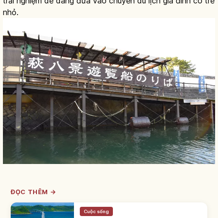
trải nghiệm dễ dàng đưa vào chuyến du lịch gia đình có trẻ
nhỏ.
ĐỌC THÊM →
Cuộc sống