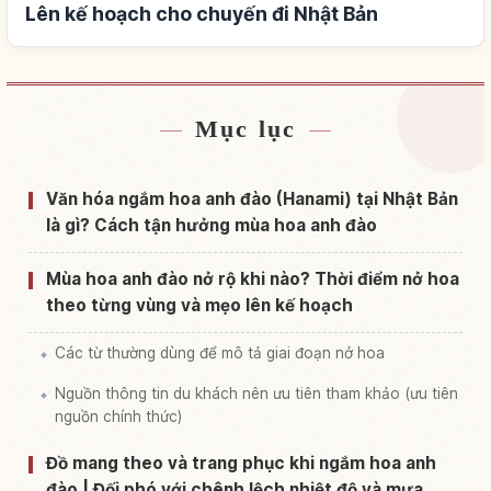
Lên kế hoạch cho chuyến đi Nhật Bản
Mục lục
Tìm chỗ ở gần Nhật Bản
↗
Tìm trải nghiệm tại Nhật Bản
↗
Văn hóa ngắm hoa anh đào (Hanami) tại Nhật Bản
là gì? Cách tận hưởng mùa hoa anh đào
Mùa hoa anh đào nở rộ khi nào? Thời điểm nở hoa
theo từng vùng và mẹo lên kế hoạch
Các từ thường dùng để mô tả giai đoạn nở hoa
Nguồn thông tin du khách nên ưu tiên tham khảo (ưu tiên
nguồn chính thức)
Đồ mang theo và trang phục khi ngắm hoa anh
đào | Đối phó với chênh lệch nhiệt độ và mưa