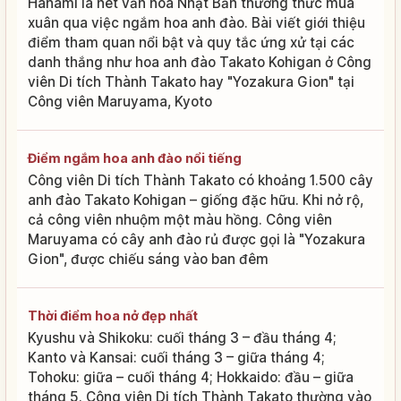
Hanami là nét văn hóa Nhật Bản thưởng thức mùa
xuân qua việc ngắm hoa anh đào. Bài viết giới thiệu
điểm tham quan nổi bật và quy tắc ứng xử tại các
danh thắng như hoa anh đào Takato Kohigan ở Công
viên Di tích Thành Takato hay "Yozakura Gion" tại
Công viên Maruyama, Kyoto
Điểm ngắm hoa anh đào nổi tiếng
Công viên Di tích Thành Takato có khoảng 1.500 cây
anh đào Takato Kohigan – giống đặc hữu. Khi nở rộ,
cả công viên nhuộm một màu hồng. Công viên
Maruyama có cây anh đào rủ được gọi là "Yozakura
Gion", được chiếu sáng vào ban đêm
Thời điểm hoa nở đẹp nhất
Kyushu và Shikoku: cuối tháng 3 – đầu tháng 4;
Kanto và Kansai: cuối tháng 3 – giữa tháng 4;
Tohoku: giữa – cuối tháng 4; Hokkaido: đầu – giữa
tháng 5. Công viên Di tích Thành Takato thường vào