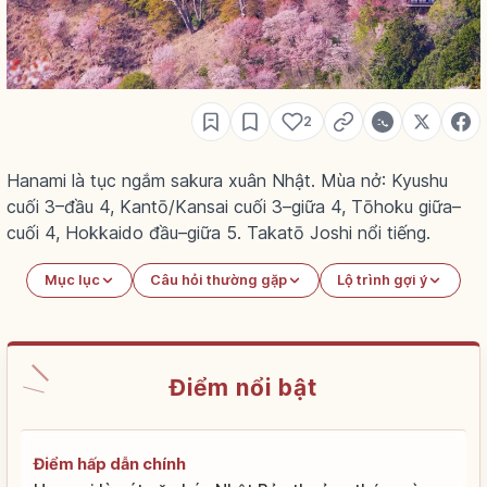
2
Hanami là tục ngắm sakura xuân Nhật. Mùa nở: Kyushu
cuối 3–đầu 4, Kantō/Kansai cuối 3–giữa 4, Tōhoku giữa–
cuối 4, Hokkaido đầu–giữa 5. Takatō Joshi nổi tiếng.
Mục lục
Câu hỏi thường gặp
Lộ trình gợi ý
Điểm nổi bật
Điểm hấp dẫn chính