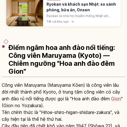
Ryokan và khách sạn Nhật: so sánh
phòng, bữa ăn, Onsen
Ryokan là nhà trọ truyền thống Nhật với
phòng tatami, futon, yukata, kaiseki và
Tất cả khu vực
→
onsen. Khách sạn business, city, resort tự
do hơn. Chọn theo mục đích chuyến đi.
Điểm ngắm hoa anh đào nổi tiếng:
Công viên Maruyama (Kyoto) —
Chiêm ngưỡng "Hoa anh đào đêm
Gion"
Công viên Maruyama (Maruyama Kōen) là công viên lâu
đời nhất thành phố Kyoto, ở trung tâm công viên có cây
anh đào rủ nổi tiếng được gọi là "Hoa anh đào đêm
Gion
"
(Gion no Yozakura).
Tên chính thức là "Hitoe-shiro-higan-shidare-zakura", và
cây hiện tại là thế hệ thứ hai.
Cây đầu tiên đã chết khô vào năm 1947 (Shōwa 22), và