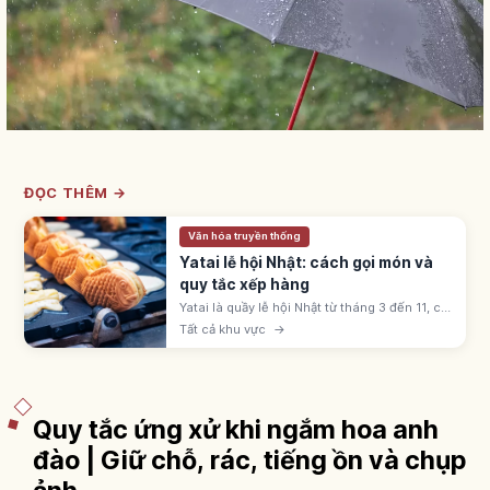
ĐỌC THÊM →
Văn hóa truyền thống
Yatai lễ hội Nhật: cách gọi món và
quy tắc xếp hàng
Yatai là quầy lễ hội Nhật từ tháng 3 đến 11, có
ringo-ame, yakisoba, takoyaki, kakigōri. Giá
Tất cả khu vực
→
300-500 yên; xếp hàng theo thứ tự và dịch
sang bên sau khi nhận.
Quy tắc ứng xử khi ngắm hoa anh
đào | Giữ chỗ, rác, tiếng ồn và chụp