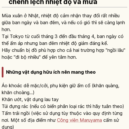
chênh lệch nhiệt độ và mưa
Mùa xuân ở Nhật, nhiệt độ cảm nhận thay đổi rất nhiều
giữa ban ngày và ban đêm, và nếu có gió thì sẽ càng lạnh
hơn.
Tại Tokyo từ cuối tháng 3 đến đầu tháng 4, ban ngày có
thể ấm áp nhưng ban đêm nhiệt độ giảm đáng kể.
Hãy chuẩn bị đồ phù hợp cho cả hai trường hợp "ngồi lâu"
hoặc "đi bộ nhiều" để yên tâm hơn.
Những vật dụng hữu ích nên mang theo
Áo khoác dễ mặc/cởi, phụ kiện giữ ấm cổ (khăn quàng,
khăn choàng...)
Khăn ướt, vật dụng lau tay
Túi đựng rác (nếu có biển phân loại rác thì hãy tuân theo)
Tấm trải ngồi (việc sử dụng tùy thuộc vào quy định từng
nơi. Một số địa điểm như
Công viên Maruyama
cấm sử
dụng)