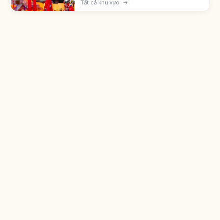
Tất cả khu vực
→
engimono ở cửa hàng monzen-machi.
Omamori hatsuho-ryō 500-1.000 yên.