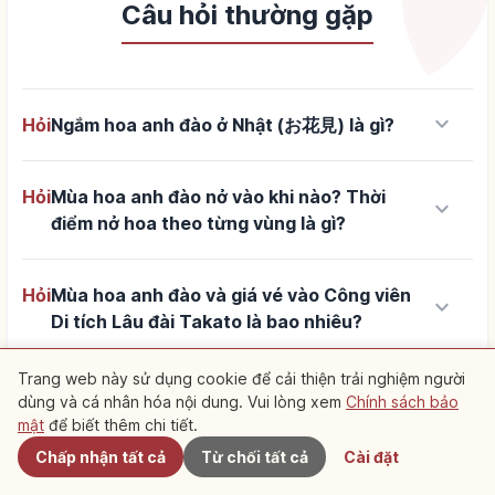
Câu hỏi thường gặp
keyboard_arrow_down
Hỏi
Ngắm hoa anh đào ở Nhật (お花見) là gì?
Hỏi
Mùa hoa anh đào nở vào khi nào? Thời
keyboard_arrow_down
điểm nở hoa theo từng vùng là gì?
Hỏi
Mùa hoa anh đào và giá vé vào Công viên
keyboard_arrow_down
Di tích Lâu đài Takato là bao nhiêu?
Trang web này sử dụng cookie để cải thiện trải nghiệm người
Hỏi
Cách đi từ Tokyo hoặc Shinjuku đến Công
keyboard_arrow_down
dùng và cá nhân hóa nội dung. Vui lòng xem
Chính sách bảo
Gần đây
viên Di tích Lâu đài Takato như thế nào?
mật
để biết thêm chi tiết.
Chấp nhận tất cả
Từ chối tất cả
Cài đặt
Hỏi
Những điểm chụp ảnh hoa anh đào đẹp tại