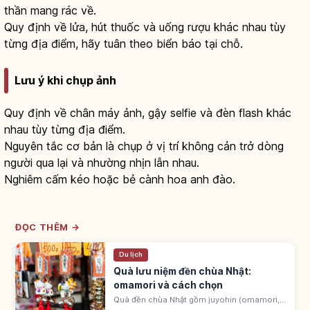
thần mang rác về.
Quy định về lửa, hút thuốc và uống rượu khác nhau tùy
từng địa điểm, hãy tuân theo biển báo tại chỗ.
Lưu ý khi chụp ảnh
Quy định về chân máy ảnh, gậy selfie và đèn flash khác
nhau tùy từng địa điểm.
Nguyên tắc cơ bản là chụp ở vị trí không cản trở dòng
người qua lại và nhường nhịn lẫn nhau.
Nghiêm cấm kéo hoặc bẻ cành hoa anh đào.
ĐỌC THÊM →
Du lịch
Quà lưu niệm đền chùa Nhật:
omamori và cách chọn
Quà đền chùa Nhật gồm juyohin (omamori,
goshuin, ofuda) gọi là được ban tặng, và đồ