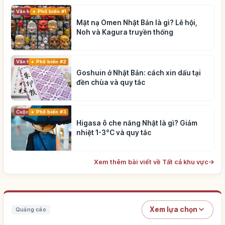
Phổ biến #1
Văn hóa truyền thống
Mặt nạ Omen Nhật Bản là gì? Lễ hội,
Noh và Kagura truyền thống
Phổ biến #2
Văn hóa truyền thống
Goshuin ở Nhật Bản: cách xin dấu tại
đền chùa và quy tắc
Cuộc sống
Phổ biến #3
Higasa ô che nắng Nhật là gì? Giảm
nhiệt 1-3°C và quy tắc
Xem thêm bài viết về Tất cả khu vực
→
Xem lựa chọn
Quảng cáo