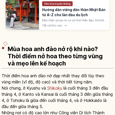
Văn hóa truyền thống
Hướng dẫn viếng đền thần Nhật Bản
từ A-Z cho lần đầu du lịch
Đền thần (jinja) là cơ sở thờ thần đạo Shintō
Nhật, khoảng 80.000 ngôi. Nhận biết qua
Tất cả khu vực
→
cổng torii; quy trình: torii, temizuya, ni-rei ni-
hakushu ichi-rei.
Mùa hoa anh đào nở rộ khi nào?
Thời điểm nở hoa theo từng vùng
và mẹo lên kế hoạch
Thời điểm hoa anh đào nở đẹp nhất thay đổi tùy theo
vùng miền (vĩ độ, độ cao) và thời tiết từng năm.
Nói chung, ở Kyushu và
Shikoku
là cuối tháng 3 đến đầu
tháng 4, ở Kanto và Kansai là cuối tháng 3 đến giữa tháng
4, ở Tohoku là giữa đến cuối tháng 4, và ở Hokkaido là
đầu đến giữa tháng 5.
Những nơi có độ cao lớn như Công viên Di tích Thành