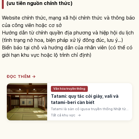
(ưu tiên nguồn chính thức)
Website chính thức, mạng xã hội chính thức và thông báo
của công viên hoặc cơ sở
Hướng dẫn từ chính quyền địa phương và hiệp hội du lịch
(tình trạng nở hoa, biện pháp xử lý đông đúc, lưu ý...)
Biển báo tại chỗ và hướng dẫn của nhân viên (có thể có
giới hạn khu vực hoặc lộ trình chỉ định)
ĐỌC THÊM →
Văn hóa truyền thống
Tatami: quy tắc cởi giày, vali và
tatami-beri cần biết
Tatami là sàn cỏ igusa truyền thống Nhật từ
thời Muromachi. Cởi giày dép, không kéo
Tất cả khu vực
→
vali, tránh giẫm viền tatami-beri; mang tất
sạch vào phòng washitsu.