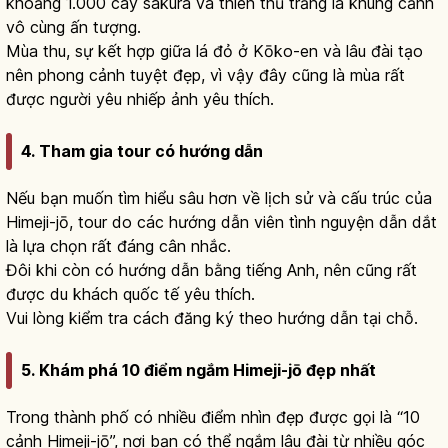
khoảng 1.000 cây sakura và thiên thủ trắng là khung cảnh
vô cùng ấn tượng.
Mùa thu, sự kết hợp giữa lá đỏ ở Kōko-en và lâu đài tạo
nên phong cảnh tuyệt đẹp, vì vậy đây cũng là mùa rất
được người yêu nhiếp ảnh yêu thích.
4. Tham gia tour có hướng dẫn
Nếu bạn muốn tìm hiểu sâu hơn về lịch sử và cấu trúc của
Himeji-jō, tour do các hướng dẫn viên tình nguyện dẫn dắt
là lựa chọn rất đáng cân nhắc.
Đôi khi còn có hướng dẫn bằng tiếng Anh, nên cũng rất
được du khách quốc tế yêu thích.
Vui lòng kiểm tra cách đăng ký theo hướng dẫn tại chỗ.
5. Khám phá 10 điểm ngắm Himeji-jō đẹp nhất
Trong thành phố có nhiều điểm nhìn đẹp được gọi là “10
cảnh Himeji-jō”, nơi bạn có thể ngắm lâu đài từ nhiều góc