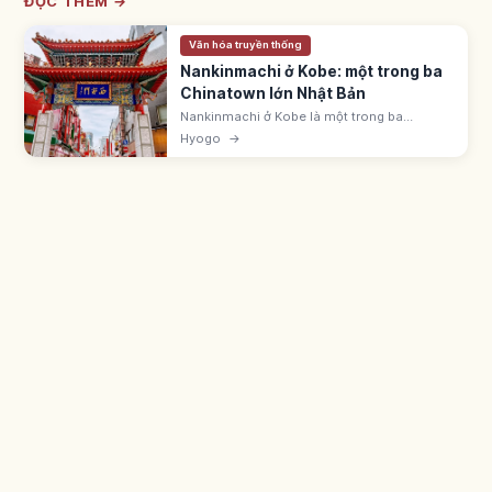
ĐỌC THÊM →
Văn hóa truyền thống
Nankinmachi ở Kobe: một trong ba
Chinatown lớn Nhật Bản
Nankinmachi ở Kobe là một trong ba
Chinatown lớn Nhật Bản, có hơn 100 cửa
Hyogo
→
hàng. Phát triển từ khi cảng Kobe mở 1868.
Cách ga Motomachi 5 phút đi bộ.