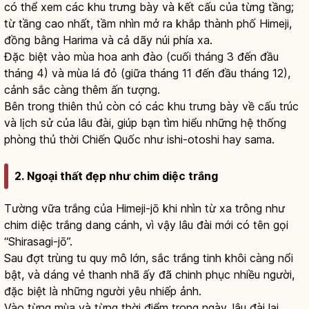
có thể xem các khu trưng bày và kết cấu của từng tầng;
từ tầng cao nhất, tầm nhìn mở ra khắp thành phố Himeji,
đồng bằng Harima và cả dãy núi phía xa.
Đặc biệt vào mùa hoa anh đào (cuối tháng 3 đến đầu
tháng 4) và mùa lá đỏ (giữa tháng 11 đến đầu tháng 12),
cảnh sắc càng thêm ấn tượng.
Bên trong thiên thủ còn có các khu trưng bày về cấu trúc
và lịch sử của lâu đài, giúp bạn tìm hiểu những hệ thống
phòng thủ thời Chiến Quốc như ishi-otoshi hay sama.
2. Ngoại thất đẹp như chim diệc trắng
Tường vữa trắng của Himeji-jō khi nhìn từ xa trông như
chim diệc trắng dang cánh, vì vậy lâu đài mới có tên gọi
“Shirasagi-jō”.
Sau đợt trùng tu quy mô lớn, sắc trắng tinh khôi càng nổi
bật, và dáng vẻ thanh nhã ấy đã chinh phục nhiều người,
đặc biệt là những người yêu nhiếp ảnh.
Vào từng mùa và từng thời điểm trong ngày, lâu đài lại