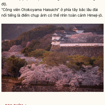
độ.
“Công viên Otokoyama Haisuichi” ở phía tây bắc lâu đài
nổi tiếng là điểm chụp ảnh có thể nhìn toàn cảnh Himeji-jō.