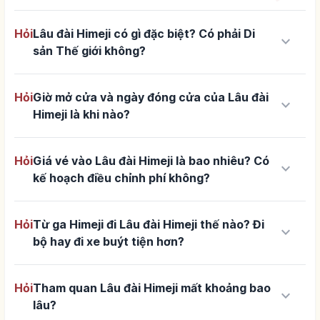
Hỏi
Lâu đài Himeji có gì đặc biệt? Có phải Di
keyboard_arrow_down
sản Thế giới không?
Hỏi
Giờ mở cửa và ngày đóng cửa của Lâu đài
keyboard_arrow_down
Himeji là khi nào?
Hỏi
Giá vé vào Lâu đài Himeji là bao nhiêu? Có
keyboard_arrow_down
kế hoạch điều chỉnh phí không?
Hỏi
Từ ga Himeji đi Lâu đài Himeji thế nào? Đi
keyboard_arrow_down
bộ hay đi xe buýt tiện hơn?
Hỏi
Tham quan Lâu đài Himeji mất khoảng bao
keyboard_arrow_down
lâu?