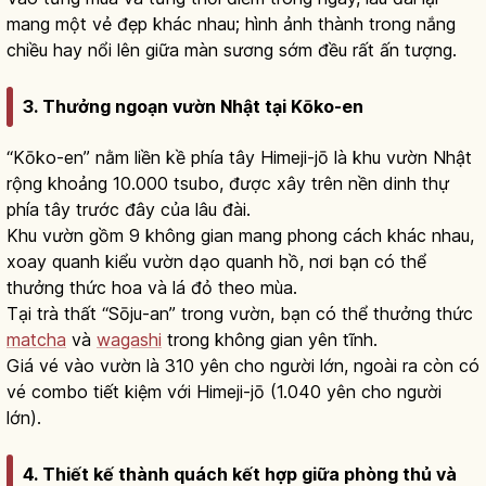
mang một vẻ đẹp khác nhau; hình ảnh thành trong nắng
chiều hay nổi lên giữa màn sương sớm đều rất ấn tượng.
3. Thưởng ngoạn vườn Nhật tại Kōko-en
“Kōko-en” nằm liền kề phía tây Himeji-jō là khu vườn Nhật
rộng khoảng 10.000 tsubo, được xây trên nền dinh thự
phía tây trước đây của lâu đài.
Khu vườn gồm 9 không gian mang phong cách khác nhau,
xoay quanh kiểu vườn dạo quanh hồ, nơi bạn có thể
thưởng thức hoa và lá đỏ theo mùa.
Tại trà thất “Sōju-an” trong vườn, bạn có thể thưởng thức
matcha
và
wagashi
trong không gian yên tĩnh.
Giá vé vào vườn là 310 yên cho người lớn, ngoài ra còn có
vé combo tiết kiệm với Himeji-jō (1.040 yên cho người
lớn).
4. Thiết kế thành quách kết hợp giữa phòng thủ và