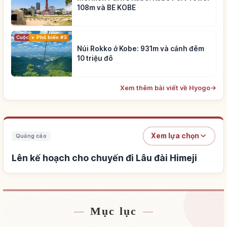
108m và BE KOBE
Cuộc sống
Phổ biến #3
Núi Rokko ở Kobe: 931m và cảnh đêm
10 triệu đô
Xem thêm bài viết về Hyogo
→
Xem lựa chọn
Quảng cáo
Lên kế hoạch cho chuyến đi Lâu đài Himeji
Mục lục
Tìm chỗ ở gần Lâu đài Himeji
↗