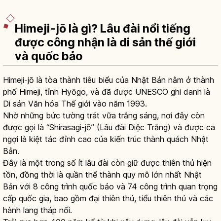
Himeji-jō là gì? Lâu đài nổi tiếng
được công nhận là di sản thế giới
và quốc bảo
Himeji-jō là tòa thành tiêu biểu của Nhật Bản nằm ở thành
phố Himeji, tỉnh Hyōgo, và đã được UNESCO ghi danh là
Di sản Văn hóa Thế giới vào năm 1993.
Nhờ những bức tường trát vữa trắng sáng, nơi đây còn
được gọi là “Shirasagi-jō” (Lâu đài Diệc Trắng) và được ca
ngợi là kiệt tác đỉnh cao của kiến trúc thành quách Nhật
Bản.
Đây là một trong số ít lâu đài còn giữ được thiên thủ hiện
tồn, đồng thời là quần thể thành quy mô lớn nhất Nhật
Bản với 8 công trình quốc bảo và 74 công trình quan trọng
cấp quốc gia, bao gồm đại thiên thủ, tiểu thiên thủ và các
hành lang tháp nối.