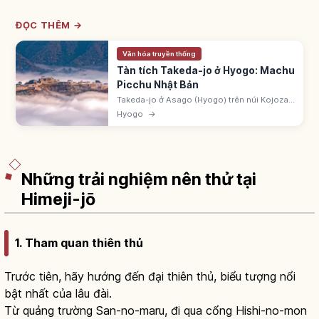
ĐỌC THÊM →
Văn hóa truyền thống
Tàn tích Takeda-jo ở Hyogo: Machu
Picchu Nhật Bản
Takeda-jo ở Asago (Hyogo) trên núi Kojozan
353,7m, gọi 'Machu Picchu Nhật Bản'.
Hyogo
→
Yamana Sozen xây ~1443. Biển mây tháng
10-11 sáng sớm. 100 thành nổi tiếng.
Những trải nghiệm nên thử tại
Himeji-jō
1. Tham quan thiên thủ
Trước tiên, hãy hướng đến đại thiên thủ, biểu tượng nổi
bật nhất của lâu đài.
Từ quảng trường San-no-maru, đi qua cổng Hishi-no-mon