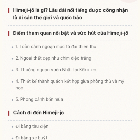
Tìm trải nghiệm tại Lâu đài Himeji
↗
Himeji-jō là gì? Lâu đài nổi tiếng được công nhận
là di sản thế giới và quốc bảo
Điểm tham quan nổi bật và sức hút của Himeji-jō
1. Toàn cảnh ngoạn mục từ đại thiên thủ
2. Ngoại thất đẹp như chim diệc trắng
3. Thưởng ngoạn vườn Nhật tại Kōko-en
4. Thiết kế thành quách kết hợp giữa phòng thủ và mỹ
học
5. Phong cảnh bốn mùa
Cách đi đến Himeji-jō
Đi bằng tàu điện
Đi bằng xe buýt