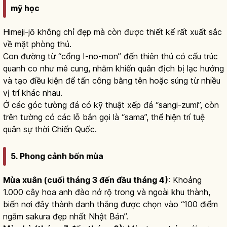
mỹ học
Himeji-jō không chỉ đẹp mà còn được thiết kế rất xuất sắc
về mặt phòng thủ.
Con đường từ “cổng I-no-mon” đến thiên thủ có cấu trúc
quanh co như mê cung, nhằm khiến quân địch bị lạc hướng
và tạo điều kiện để tấn công bằng tên hoặc súng từ nhiều
vị trí khác nhau.
Ở các góc tường đá có kỹ thuật xếp đá “sangi-zumi”, còn
trên tường có các lỗ bắn gọi là “sama”, thể hiện trí tuệ
quân sự thời Chiến Quốc.
5. Phong cảnh bốn mùa
Mùa xuân (cuối tháng 3 đến đầu tháng 4)
: Khoảng
1.000 cây hoa anh đào nở rộ trong và ngoài khu thành,
biến nơi đây thành danh thắng được chọn vào “100 điểm
ngắm sakura đẹp nhất Nhật Bản”.