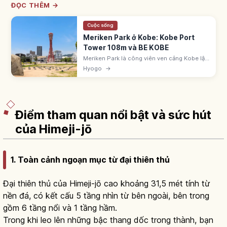
ĐỌC THÊM →
Cuộc sống
Meriken Park ở Kobe: Kobe Port
Tower 108m và BE KOBE
Meriken Park là công viên ven cảng Kobe lập
năm 1987, với Kobe Port Tower cao 108m,
Hyogo
→
tượng đài BE KOBE (2017), Bảo tàng Hàng hải
Kobe. Mở 24h, vào cửa miễn phí.
Điểm tham quan nổi bật và sức hút
của Himeji-jō
1. Toàn cảnh ngoạn mục từ đại thiên thủ
Đại thiên thủ của Himeji-jō cao khoảng 31,5 mét tính từ
nền đá, có kết cấu 5 tầng nhìn từ bên ngoài, bên trong
gồm 6 tầng nổi và 1 tầng hầm.
Trong khi leo lên những bậc thang dốc trong thành, bạn