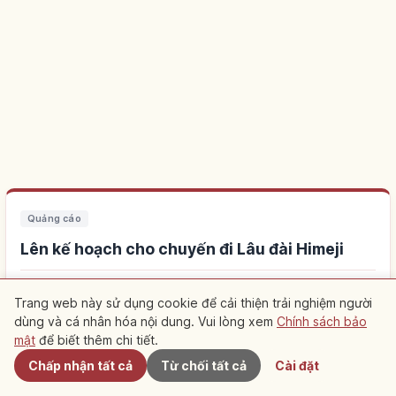
Quảng cáo
Lên kế hoạch cho chuyến đi Lâu đài Himeji
Ở gần giúp việc tham quan dễ dàng hơn. Hãy xem thêm các
Trang web này sử dụng cookie để cải thiện trải nghiệm người
trải nghiệm địa phương.
dùng và cá nhân hóa nội dung. Vui lòng xem
Chính sách bảo
Gần đây
mật
để biết thêm chi tiết.
Tìm chỗ ở gần Lâu đài Himeji
↗
Chấp nhận tất cả
Từ chối tất cả
Cài đặt