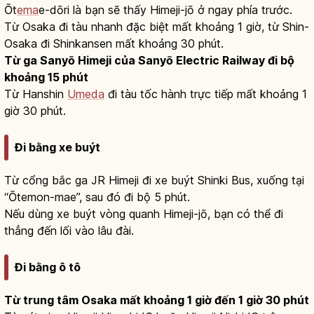
Ōt
ema
e-dōri là bạn sẽ thấy Himeji-jō ở ngay phía trước.
Từ Osaka đi tàu nhanh đặc biệt mất khoảng 1 giờ, từ Shin-
Osaka đi Shinkansen mất khoảng 30 phút.
Từ ga Sanyō Himeji của Sanyō Electric Railway đi bộ
khoảng 15 phút
Từ Hanshin
Umeda
đi tàu tốc hành trực tiếp mất khoảng 1
giờ 30 phút.
Đi bằng xe buýt
Từ cổng bắc ga JR Himeji đi xe buýt Shinki Bus, xuống tại
“Ōtemon-mae”, sau đó đi bộ 5 phút.
Nếu dùng xe buýt vòng quanh Himeji-jō, bạn có thể đi
thẳng đến lối vào lâu đài.
Đi bằng ô tô
Từ trung tâm Osaka mất khoảng 1 giờ đến 1 giờ 30 phút