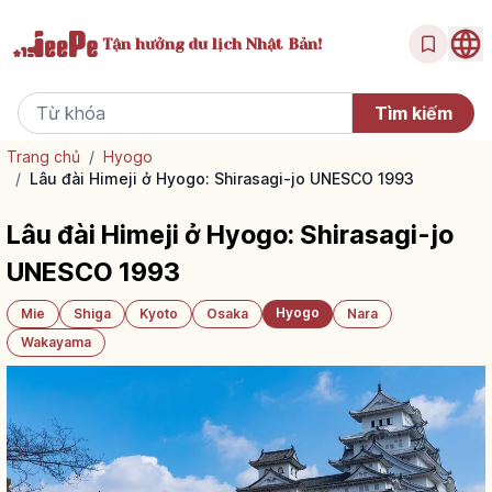
Tận hưởng
du lịch Nhật Bản!
Trang chủ
/
Hyogo
/
Lâu đài Himeji ở Hyogo: Shirasagi-jo UNESCO 1993
Lâu đài Himeji ở Hyogo: Shirasagi-jo
UNESCO 1993
Hyogo
Mie
Shiga
Kyoto
Osaka
Nara
Wakayama