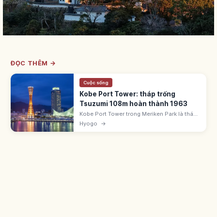
ĐỌC THÊM →
Cuộc sống
Kobe Port Tower: tháp trống
Tsuzumi 108m hoàn thành 1963
Kobe Port Tower trong Meriken Park là tháp
108m hoàn thành 1963, hình trống tsuzumi.
Hyogo
→
Tháp đầu tiên thế giới có cấu trúc dạng ống.
Có deck mái và cà phê xoay.