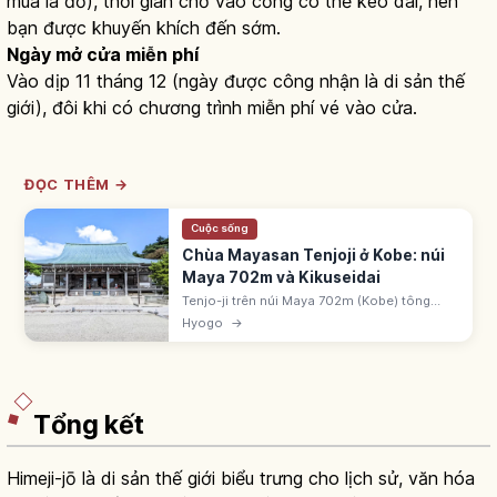
mùa lá đỏ), thời gian chờ vào cổng có thể kéo dài, nên
bạn được khuyến khích đến sớm.
Ngày mở cửa miễn phí
Vào dịp 11 tháng 12 (ngày được công nhận là di sản thế
giới), đôi khi có chương trình miễn phí vé vào cửa.
ĐỌC THÊM →
Cuộc sống
Chùa Mayasan Tenjoji ở Kobe: núi
Maya 702m và Kikuseidai
Tenjo-ji trên núi Maya 702m (Kobe) tông
Shingon, khai sơn 646. Kikuseidai là một
Hyogo
→
trong ba cảnh đêm đẹp nhất cùng Hakodate,
Inasa.
Tổng kết
Himeji-jō là di sản thế giới biểu trưng cho lịch sử, văn hóa