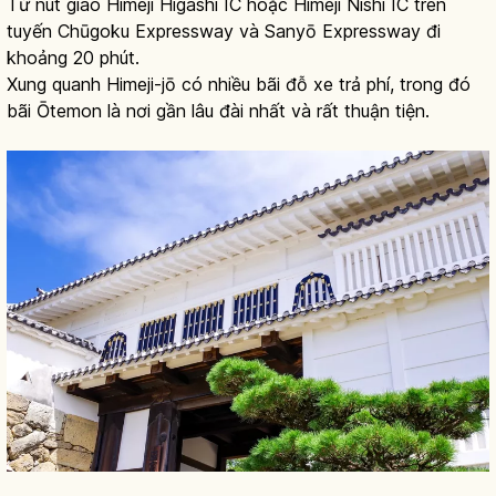
Từ nút giao Himeji Higashi IC hoặc Himeji Nishi IC trên
tuyến Chūgoku Expressway và Sanyō Expressway đi
khoảng 20 phút.
Xung quanh Himeji-jō có nhiều bãi đỗ xe trả phí, trong đó
bãi Ōtemon là nơi gần lâu đài nhất và rất thuận tiện.