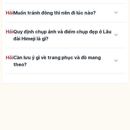
keyboard_arrow_down
Hỏi
Muốn tránh đông thì nên đi lúc nào?
Hỏi
Quy định chụp ảnh và điểm chụp đẹp ở Lâu
keyboard_arrow_down
đài Himeji là gì?
Hỏi
Cần lưu ý gì về trang phục và đồ mang
keyboard_arrow_down
theo?