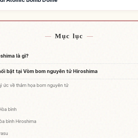
omic Bomb Dome
Tìm trải nghiệm tạ
↗
Mục lục
shima là gì?
ổi bật tại Vòm bom nguyên tử Hiroshima
ữ ký ức về thảm họa bom nguyên tử
Hòa bình
òa bình Hiroshima
yasu