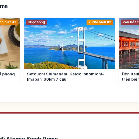
ima
hổ biến #1
Cuộc sống
Phổ biến #2
Văn hóa t
lá phong
Setouchi Shimanami Kaido: onomichi-
Đền Itsu
Imabari 60km 7 cầu
trên bi
 đi Atomic Bomb Dome