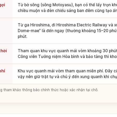
gợi
Từ bờ sông (sông Motoyasu), bạn có thể lấy trọn k
chiều muộn và đèn chiếu sáng ban đêm cũng tạo ấn
Từ ga Hiroshima, đi Hiroshima Electric Railway và
Dome-mae” là đến ngay (thường khoảng 15–20 phút)
phút.
thời
Tham quan khu vực quanh mái vòm khoảng 30 phút 
Công viên Tưởng niệm Hòa bình và bảo tàng thì kho
phí
Khu vực quanh mái vòm tham quan miễn phí. Đây cũn
vậy nên giữ trật tự và chú ý đến xung quanh khi chụ
lòng tham khảo thông báo chính thức hoặc xác nhận tại chỗ.