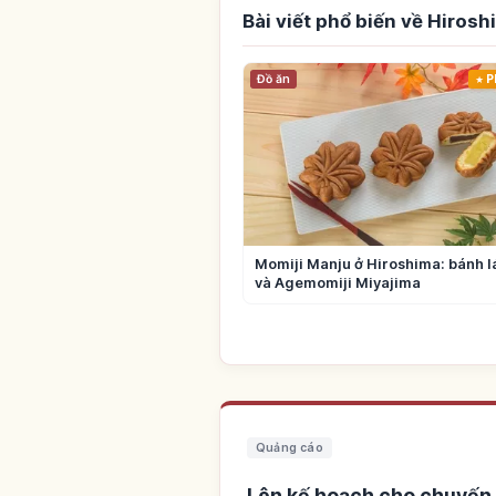
Bài viết phổ biến về Hirosh
Đồ ăn
P
Momiji Manju ở Hiroshima: bánh 
và Agemomiji Miyajima
Quảng cáo
Lên kế hoạch cho chuyến