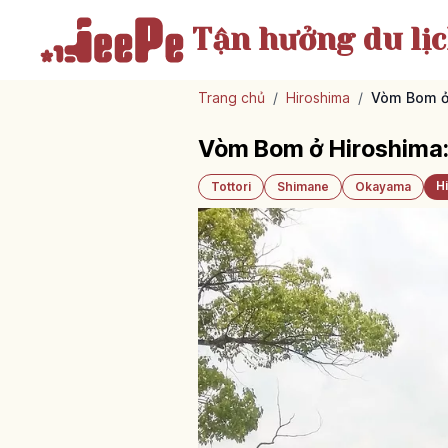
Tận hưởng
du lị
Trang chủ
/
Hiroshima
/
Vòm Bom ở 
Vòm Bom ở Hiroshima:
H
Tottori
Shimane
Okayama