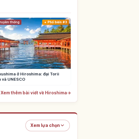
ruyền thống
Phổ biến #3
kushima ở Hiroshima: đại Torii
ển và UNESCO
Xem thêm bài viết về Hiroshima
→
Xem lựa chọn