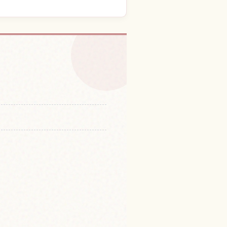
i Atomic Bomb Dome
↗