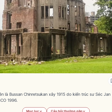
 là Bussan Chinretsukan xây 1915 do kiến trúc sư Séc Jan 
SCO 1996.
Mục lục
Câu hỏi thường gặp