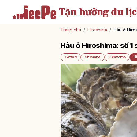
Tận hưởng
du lị
Trang chủ
/
Hiroshima
/
Hàu ở Hiro
Hàu ở Hiroshima: số 1
H
Tottori
Shimane
Okayama