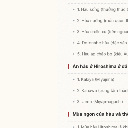
1. Hàu sống (thưởng thức t
2. Hàu nướng (món quen t
3. Hàu chiên xù (bên ngoà
4. Dotenabe hàu (đặc sản
5. Hàu áp chảo bơ (kiểu Â
Ăn hàu ở Hiroshima ở đâ
1. Kakiya (Miyajima)
2. Kanawa (trung tâm thàn
3. Ueno (Miyajimaguchi)
Mùa ngon của hàu và thô
1. Mùa hàu Hiroshima là kh