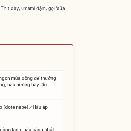
 Thịt dày, umami đậm, gọi 'sữa
n ngon mùa đông để thưởng
ng, hàu nướng hay lẩu
o (dote nabe)／Hàu áp
 càng lạnh, hàu càng phát