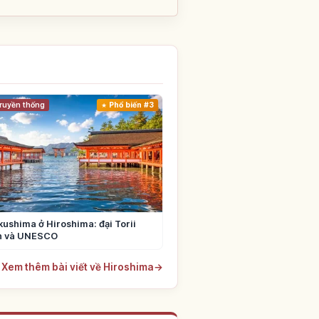
ruyền thống
Phổ biến #3
kushima ở Hiroshima: đại Torii
ển và UNESCO
Xem thêm bài viết về Hiroshima
→