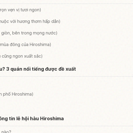
rọn vẹn vị tươi ngon)
huộc với hương thơm hấp dẫn)
i giòn, bên trong mọng nước)
 mùa đông của Hiroshima)
u cũng ngon xuất sắc)
u? 3 quán nổi tiếng được đề xuất
h phố Hiroshima)
ng tin lễ hội hàu Hiroshima
i nào?