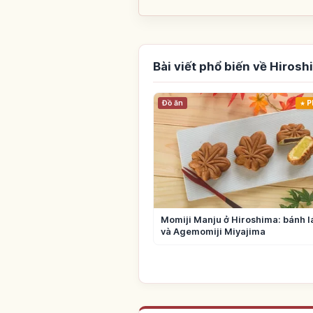
Bài viết phổ biến về Hirosh
Đồ ăn
P
Momiji Manju ở Hiroshima: bánh 
và Agemomiji Miyajima