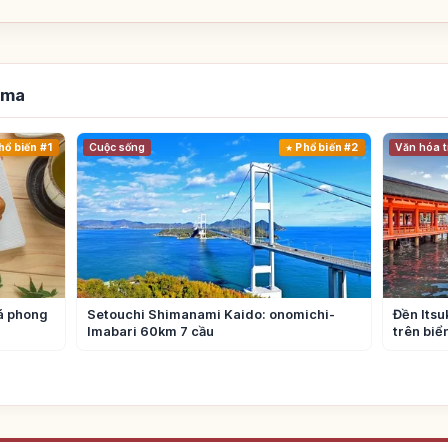
ima
hổ biến #1
Cuộc sống
Phổ biến #2
Văn hóa t
lá phong
Setouchi Shimanami Kaido: onomichi-
Đền Itsu
Imabari 60km 7 cầu
trên bi