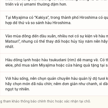
triển và vị umami thường đậm hơn.
Tại Miyajima có “Kakiya”, trong thành phố Hiroshima có qu
hợp để thử và so sánh hàu Hiroshima.
Vào mùa đông đến đầu xuân, nhiều nơi có sự kiện về hàu 
Matsuri”, nhưng có thể thay đổi hoặc hủy tùy năm nên hãy 
nhất.
Hàu đông lạnh hoặc hàu tsukudani (rim) dễ mang về. Có th
ekie, phố mua sắm Miyajima hoặc cửa hàng quà tặng tại s
Với hàu sống, nên chọn quán chuyên hàu quản lý độ tươi 
hãy chọn món đã nấu chín; nêm đơn giản như chanh, xì dầ
ngọt tự nhiên.
lòng tham khảo thông báo chính thức hoặc xác nhận tại chỗ.