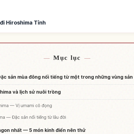
đi Hiroshima Tỉnh
iroshima Tỉnh
Tìm trải nghiệm t
↗
Mục lục
Đặc sản mùa đông nổi tiếng từ một trong những vùng sản
hima và lịch sử nuôi trồng
oshima — Vị umami cô đọng
ima — Đặc sản nổi tiếng từ lâu đời
gon nhất — 5 món kinh điển nên thử