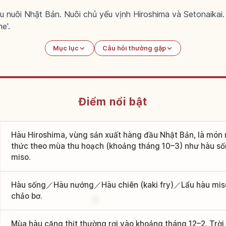
u nuôi Nhật Bản. Nuôi chủ yếu vịnh Hiroshima và Setonaikai.
e'.
Mục lục
Câu hỏi thường gặp
Điểm nổi bật
Hàu Hiroshima, vùng sản xuất hàng đầu Nhật Bản, là mó
thức theo mùa thu hoạch (khoảng tháng 10–3) như hàu số
miso.
Hàu sống／Hàu nướng／Hàu chiên (kaki fry)／Lẩu hàu mis
chảo bơ.
Mùa hàu căng thịt thường rơi vào khoảng tháng 12–2. Trời