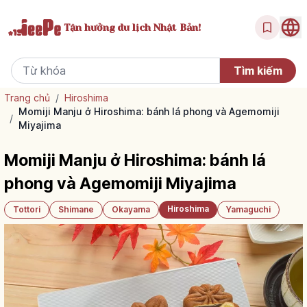
Tận hưởng
du lịch Nhật Bản!
Trang chủ
/
Hiroshima
Momiji Manju ở Hiroshima: bánh lá phong và Agemomiji
/
Miyajima
Momiji Manju ở Hiroshima: bánh lá
phong và Agemomiji Miyajima
Hiroshima
Tottori
Shimane
Okayama
Yamaguchi