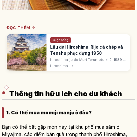
ĐỌC THÊM →
Cuộc sống
Lâu đài Hiroshima: Rijo cá chép và
Tenshu phục dựng 1958
Hiroshima-jo do Mori Terumoto khởi 1589 ở
cửa sông Ota. 'Rijo' hay 'lâu đài cá chép' do
Hiroshima
→
màu đen. Thiêu rụi bởi bom nguyên tử 1945.
Tenshu 5 tầng phục dựng 1958.
Thông tin hữu ích cho du khách
1. Có thể mua momiji manjū ở đâu?
Bạn có thể bắt gặp món này tại khu phố mua sắm ở
Miyajima, các điểm bán quà trong thành phố Hiroshima,