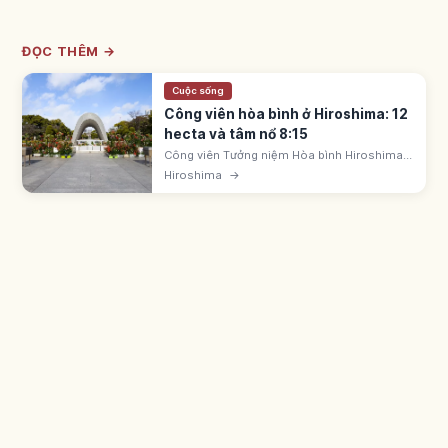
ĐỌC THÊM →
Cuộc sống
Công viên hòa bình ở Hiroshima: 12
hecta và tâm nổ 8:15
Công viên Tưởng niệm Hòa bình Hiroshima
rộng 12 hecta gần tâm nổ ngày 6/8/1945 lúc
Hiroshima
→
8:15. Có Vòm Bom nguyên tử (UNESCO
1996) và Bảo tàng Tưởng niệm Hòa bình.