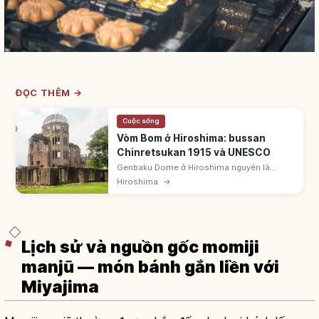
ĐỌC THÊM →
Cuộc sống
Vòm Bom ở Hiroshima: bussan
Chinretsukan 1915 và UNESCO
Genbaku Dome ở Hiroshima nguyên là
Bussan Chinretsukan xây 1915 do kiến trúc
Hiroshima
→
sư Séc Jan Letzel. Cách tâm nổ 160m. Tàn
tích vụ ném bom 6/8/1945. UNESCO 1996.
Lịch sử và nguồn gốc momiji
manjū — món bánh gắn liền với
Miyajima