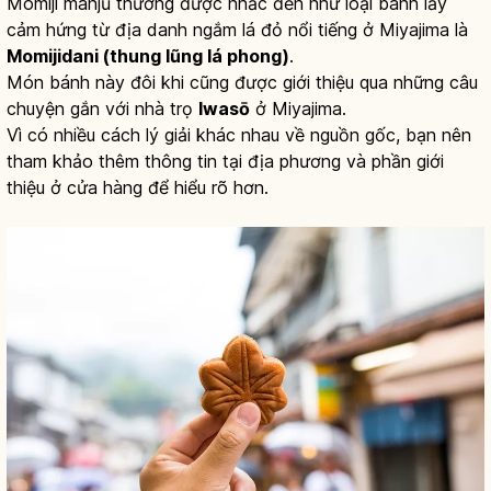
Momiji manjū thường được nhắc đến như loại bánh lấy
cảm hứng từ địa danh ngắm lá đỏ nổi tiếng ở Miyajima là
Momijidani (thung lũng lá phong)
.
Món bánh này đôi khi cũng được giới thiệu qua những câu
chuyện gắn với nhà trọ
Iwasō
ở Miyajima.
Vì có nhiều cách lý giải khác nhau về nguồn gốc, bạn nên
tham khảo thêm thông tin tại địa phương và phần giới
thiệu ở cửa hàng để hiểu rõ hơn.