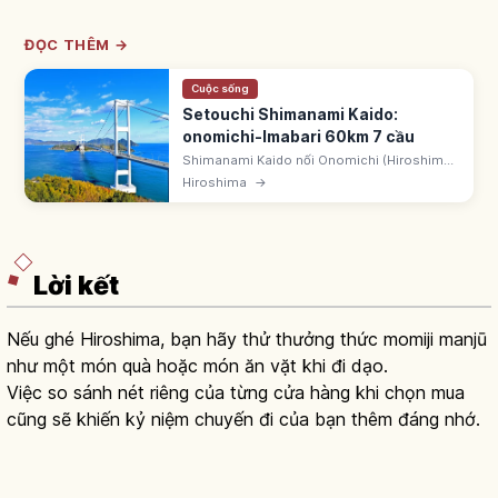
ĐỌC THÊM →
Cuộc sống
Setouchi Shimanami Kaido:
onomichi-Imabari 60km 7 cầu
Shimanami Kaido nối Onomichi (Hiroshima)
- Imabari (Ehime) ~60km, qua 6 đảo trên
Hiroshima
→
biển Seto bằng 7 cầu. 'Nishi Seto
Expressway' 1999. Blue Line đạp xe. CNN
khen.
Lời kết
Nếu ghé Hiroshima, bạn hãy thử thưởng thức momiji manjū
như một món quà hoặc món ăn vặt khi đi dạo.
Việc so sánh nét riêng của từng cửa hàng khi chọn mua
cũng sẽ khiến kỷ niệm chuyến đi của bạn thêm đáng nhớ.