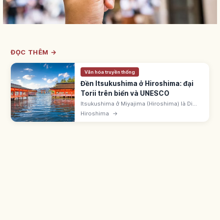
ĐỌC THÊM →
Văn hóa truyền thống
Đền Itsukushima ở Hiroshima: đại
Torii trên biển và UNESCO
Itsukushima ở Miyajima (Hiroshima) là Di
sản UNESCO, một trong Ba danh thắng Nhật
Hiroshima
→
Bản. Đại torii gỗ cao 16,6m, nặng 60 tấn,
dựng lại năm 1875.