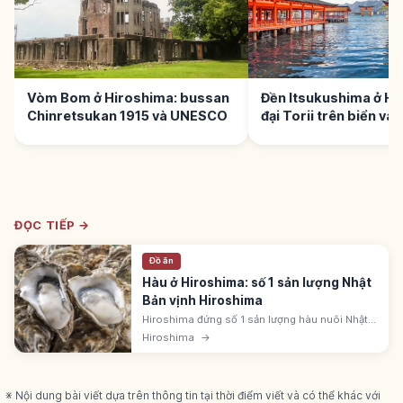
Vòm Bom ở Hiroshima: bussan
Đền Itsukushima ở Hi
Chinretsukan 1915 và UNESCO
đại Torii trên biển v
ĐỌC TIẾP →
Đồ ăn
Hàu ở Hiroshima: số 1 sản lượng Nhật
Bản vịnh Hiroshima
Hiroshima đứng số 1 sản lượng hàu nuôi Nhật
Bản. Nuôi chủ yếu vịnh Hiroshima và
Hiroshima
→
Setonaikai. Thịt dày, umami đậm, gọi 'sữa của
biển'. Edo có thuyền 'kaki-bune'.
※ Nội dung bài viết dựa trên thông tin tại thời điểm viết và có thể khác với