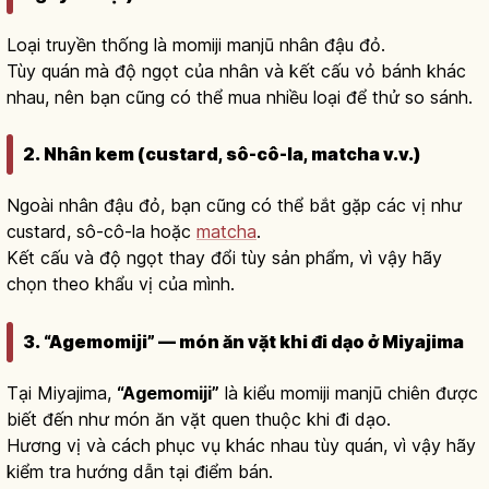
Loại truyền thống là momiji manjū nhân đậu đỏ.
Tùy quán mà độ ngọt của nhân và kết cấu vỏ bánh khác
nhau, nên bạn cũng có thể mua nhiều loại để thử so sánh.
2. Nhân kem (custard, sô-cô-la, matcha v.v.)
Ngoài nhân đậu đỏ, bạn cũng có thể bắt gặp các vị như
custard, sô-cô-la hoặc
matcha
.
Kết cấu và độ ngọt thay đổi tùy sản phẩm, vì vậy hãy
chọn theo khẩu vị của mình.
3. “Agemomiji” — món ăn vặt khi đi dạo ở Miyajima
Tại Miyajima,
“Agemomiji”
là kiểu momiji manjū chiên được
biết đến như món ăn vặt quen thuộc khi đi dạo.
Hương vị và cách phục vụ khác nhau tùy quán, vì vậy hãy
kiểm tra hướng dẫn tại điểm bán.