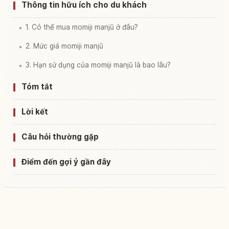
Thông tin hữu ích cho du khách
1. Có thể mua momiji manjū ở đâu?
2. Mức giá momiji manjū
3. Hạn sử dụng của momiji manjū là bao lâu?
Tóm tắt
Lời kết
Câu hỏi thường gặp
Điểm đến gợi ý gần đây