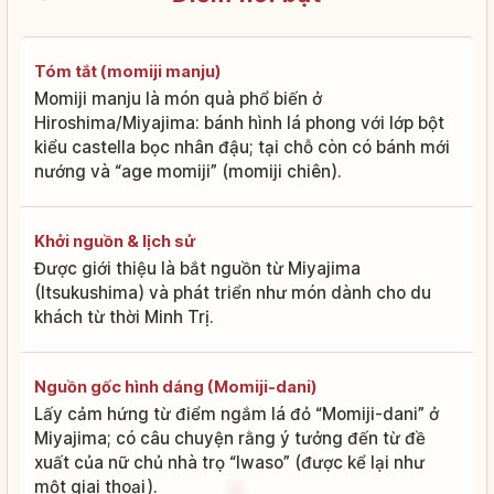
Tóm tắt (momiji manju)
Momiji manju là món quà phổ biến ở
Hiroshima/Miyajima: bánh hình lá phong với lớp bột
kiểu castella bọc nhân đậu; tại chỗ còn có bánh mới
nướng và “age momiji” (momiji chiên).
Khởi nguồn & lịch sử
Được giới thiệu là bắt nguồn từ Miyajima
(Itsukushima) và phát triển như món dành cho du
khách từ thời Minh Trị.
Nguồn gốc hình dáng (Momiji-dani)
Lấy cảm hứng từ điểm ngắm lá đỏ “Momiji-dani” ở
Miyajima; có câu chuyện rằng ý tưởng đến từ đề
xuất của nữ chủ nhà trọ “Iwaso” (được kể lại như
một giai thoại).