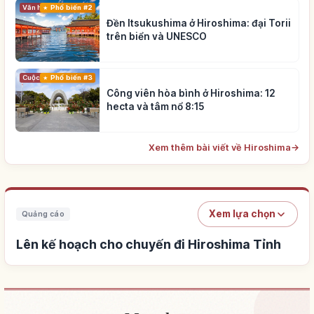
Phổ biến #2
Văn hóa truyền thống
Đền Itsukushima ở Hiroshima: đại Torii
trên biển và UNESCO
Cuộc sống
Phổ biến #3
Công viên hòa bình ở Hiroshima: 12
hecta và tâm nổ 8:15
Xem thêm bài viết về Hiroshima
→
Xem lựa chọn
Quảng cáo
Lên kế hoạch cho chuyến đi Hiroshima Tỉnh