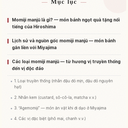
Mục lục
Tìm chỗ ở gần Hiroshima Tỉnh
↗
Tìm trải nghiệm tại Hiroshima Tỉnh
↗
Momiji manjū là gì? — món bánh ngọt quà tặng nổi
tiếng của Hiroshima
Lịch sử và nguồn gốc momiji manjū — món bánh
gắn liền với Miyajima
Các loại momiji manjū — từ hương vị truyền thống
đến vị độc đáo
1. Loại truyền thống (nhân đậu đỏ mịn, đậu đỏ nguyên
hạt)
2. Nhân kem (custard, sô-cô-la, matcha v.v.)
3. “Agemomiji” — món ăn vặt khi đi dạo ở Miyajima
4. Các vị đặc biệt (phô mai, chanh v.v.)