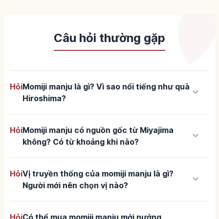
Câu hỏi thường gặp
Hỏi
Momiji manju là gì? Vì sao nổi tiếng như quà
keyboard_arrow_down
Hiroshima?
Hỏi
Momiji manju có nguồn gốc từ Miyajima
keyboard_arrow_down
không? Có từ khoảng khi nào?
Hỏi
Vị truyền thống của momiji manju là gì?
keyboard_arrow_down
Người mới nên chọn vị nào?
Hỏi
Có thể mua momiji manju mới nướng