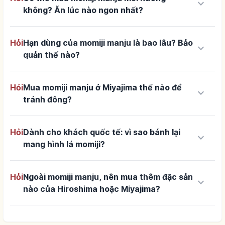
keyboard_arrow_down
không? Ăn lúc nào ngon nhất?
Hỏi
Hạn dùng của momiji manju là bao lâu? Bảo
keyboard_arrow_down
quản thế nào?
Hỏi
Mua momiji manju ở Miyajima thế nào để
keyboard_arrow_down
tránh đông?
Hỏi
Dành cho khách quốc tế: vì sao bánh lại
keyboard_arrow_down
mang hình lá momiji?
Hỏi
Ngoài momiji manju, nên mua thêm đặc sản
keyboard_arrow_down
nào của Hiroshima hoặc Miyajima?